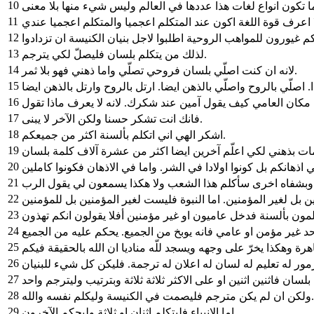
10
11
12
13
لذلك من يتكلم بلسان فليصلّ لكي يترجم.
14
لانه ان كنت اصلّي بلسان فروحي تصلّي واما ذهني فهو بلا ثمر.
15
16
17
فانك انت تشكر حسنا ولكن الآخر لا يبنى.
18
اشكر الهي اني اتكلم بألسنة اكثر من جميعكم.
19
20
21
22
23
24
25
رة وهكذا يخرّ على وجهه ويسجد للّه مناديا ان الله بالحقيقة فيكم
26
27
28
ولكن ان لم يكن مترجم فليصمت في الكنيسة وليكلم نفسه والله.
29
اما الانبياء فليتكلم اثنان او ثلاثة وليحكم الآخرون.