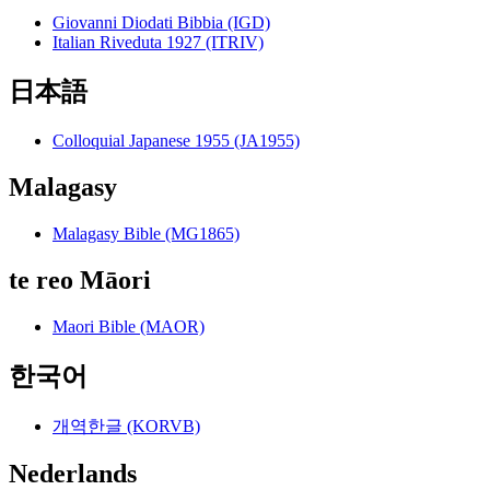
Giovanni Diodati Bibbia (IGD)
Italian Riveduta 1927 (ITRIV)
日本語
Colloquial Japanese 1955 (JA1955)
Malagasy
Malagasy Bible (MG1865)
te reo Māori
Maori Bible (MAOR)
한국어
개역한글 (KORVB)
Nederlands