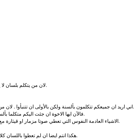
لان من يتكلم بلسان لا يكلم الناس بل الله لان ليس احد يسمع. ولكنه بالروح يتكلم باسرار.
اني اريد ان جميعكم تتكلمون بألسنة ولكن بالأولى ان تتنبأوا . لان من يتنبأ اعظم ممن يتكلم بألسنة الا اذا ترجم حتى تنال الكنيسة بنيانا.
فالآن ايها الاخوة ان جئت اليكم متكلما بألسنة فماذا انفعكم ان لم اكلمكم اما باعلان او بعلم او بنبوة او بتعليم.
الاشياء العادمة النفوس التي تعطي صوتا مزمار او قيثارة مع ذلك ان لم تعط فرقا للنغمات فكيف يعرف ما زمر او ما عزف به.
هكذا انتم ايضا ان لم تعطوا باللسان كلاما يفهم فكيف يعرف ما تكلم به. فانكم تكونون تتكلمون في الهواء.