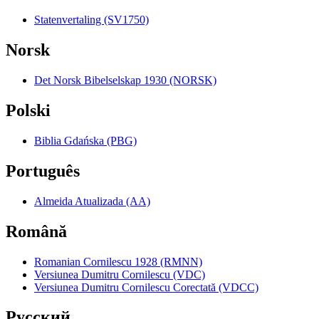
Statenvertaling (SV1750)
Norsk
Det Norsk Bibelselskap 1930 (NORSK)
Polski
Biblia Gdańska (PBG)
Português
Almeida Atualizada (AA)
Română
Romanian Cornilescu 1928 (RMNN)
Versiunea Dumitru Cornilescu (VDC)
Versiunea Dumitru Cornilescu Corectată (VDCC)
Pyccкий