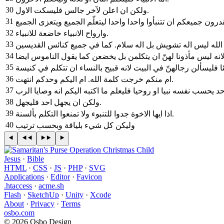
30
ولكن ان اعلن لآخر جالس فليسكت الاول.
31
32
وارواح الانبياء خاضعة للانبياء.
33
34
35
36
ام منكم خرجت كلمة الله. ام اليكم وحدكم انتهت.
37
38
ولكن ان يجهل احد فليجهل.
39
اذا ايها الاخوة جدوا للتنبوء ولا تمنعوا التكلم بألسنة.
40
وليكن كل شيء بلياقة وبحسب ترتيب
Jesus
·
Bible
HTML
·
CSS
·
JS
·
PHP
·
SVG
Applications
·
Editor
·
Favicon
.htaccess
·
acme.sh
Flash
·
SketchUp
·
Unity
·
Xcode
About
·
Privacy
·
Terms
osbo.com
© 2026 Osbo Design