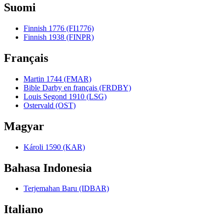
Suomi
Finnish 1776 (FI1776)
Finnish 1938 (FINPR)
Français
Martin 1744 (FMAR)
Bible Darby en français (FRDBY)
Louis Segond 1910 (LSG)
Ostervald (OST)
Magyar
Károli 1590 (KAR)
Bahasa Indonesia
Terjemahan Baru (IDBAR)
Italiano