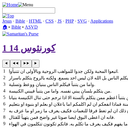
Jesus
·
Bible
·
HTML
·
CSS
·
JS
·
PHP
·
SVG
·
Applications
🏠︎
▸
Bible
▸
ASVD
1 كورنثوس 14
1
اتبعوا المحبة ولكن جدوا للمواهب الروحية وبالأولى ان تتنبأوا.
2
3
واما من يتنبأ فيكلم الناس ببنيان ووعظ وتسلية.
4
من يتكلم بلسان يبني نفسه. واما من يتنبأ فيبني الكنيسة.
5
6
7
8
فانه ان اعطى البوق ايضا صوتا غير واضح فمن يتهيأ للقتال.
9