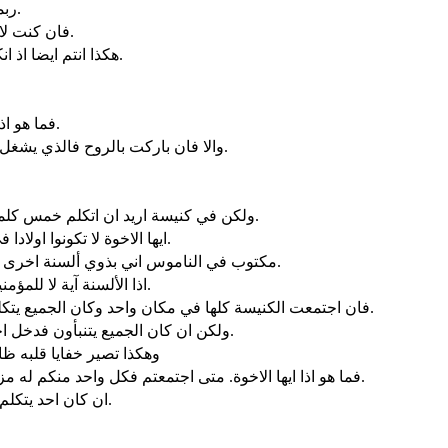
ربما تكون انواع لغات هذا عددها في العالم وليس شيء منها بلا معنى.
فان كنت لا اعرف قوة اللغة اكون عند المتكلم اعجميا والمتكلم اعجميا عندي.
هكذا انتم ايضا اذ انكم غيورون للمواهب الروحية اطلبوا لاجل بنيان الكنيسة ان تزدادوا.
فما هو اذا. اصلّي بالروح واصلّي بالذهن ايضا. ارتل بالروح وارتل بالذهن ايضا.
والا فان باركت بالروح فالذي يشغل مكان العامي كيف يقول آمين عند شكرك. لانه لا يعرف ماذا تقول.
ولكن في كنيسة اريد ان اتكلم خمس كلمات بذهني لكي اعلّم آخرين ايضا اكثر من عشرة آلاف كلمة بلسان.
ايها الاخوة لا تكونوا اولادا في اذهانكم بل كونوا اولادا في الشر. واما في الاذهان فكونوا كاملين.
مكتوب في الناموس اني بذوي ألسنة اخرى وبشفاه اخرى سأكلم هذا الشعب ولا هكذا يسمعون لي يقول الرب.
اذا الألسنة آية لا للمؤمنين بل لغير المؤمنين. اما النبوة فليست لغير المؤمنين بل للمؤمنين.
فان اجتمعت الكنيسة كلها في مكان واحد وكان الجميع يتكلمون بألسنة فدخل عاميون او غير مؤمنين أفلا يقولون انكم تهذون.
ولكن ان كان الجميع يتنبأون فدخل احد غير مؤمن او عامي فانه يوبخ من الجميع. يحكم عليه من الجميع.
وهكذا تصير خفايا قلبه ظاه
فما هو اذا ايها الاخوة. متى اجتمعتم فكل واحد منكم له مزمور له تعليم له لسان له اعلان له ترجمة. فليكن كل شيء للبنيان.
ان كان احد يتكلم بلسان فاثنين اثنين او على الاكثر ثلاثة ثلاثة وبترتيب وليترجم واحد.