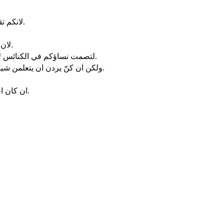
لانكم تقدرون جميعكم ان تتنبأوا واحدا واحدا ليتعلّم الجميع ويتعزى الجميع.
لان الله ليس اله تشويش بل اله سلام. كما في جميع كنائس القديسين.
لتصمت نساؤكم في الكنائس لانه ليس مأذونا لهنّ ان يتكلمن بل يخضعن كما يقول الناموس ايضا.
ولكن ان كنّ يردن ان يتعلمن شيئا فليسألن رجالهنّ في البيت لانه قبيح بالنساء ان تتكلم في كنيسة.
ان كان احد يحسب نفسه نبيا او روحيا فليعلم ما اكتبه اليكم انه وصايا الرب.