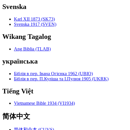
Svenska
Karl XII 1873 (SK73)
Svenska 1917 (SVEN)
Wikang Tagalog
Ang Biblia (TLAB)
українська
Біблія в пер. Івана Огієнка 1962 (UBIO)
Біблія в пер. П.Куліша та І.Пулюя 1905 (UKRK)
Tiếng Việt
Vietnamese Bible 1934 (VI1934)
简体中文
简体和合本 (CUVS)