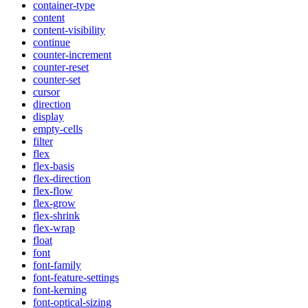
container-type
content
content-visibility
continue
counter-increment
counter-reset
counter-set
cursor
direction
display
empty-cells
filter
flex
flex-basis
flex-direction
flex-flow
flex-grow
flex-shrink
flex-wrap
float
font
font-family
font-feature-settings
font-kerning
font-optical-sizing