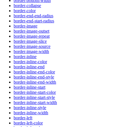
border-bottom-width
border-collapse
border-color
border-end-end-radius
border-end-start-radius
border-image
border-image-outset
border-image-repeat
border-image-slice
border-image-source
border-image-width
border-inline
border-inline-color
border-inline-end
border-inline-end-color
border-inline-end-style
border-inline-end-width
border-inline-start
border-inline-start-color
border-inline-start-style
border-inline-start-width
border-inline-style
border-inline-width
border-left
border-left-color