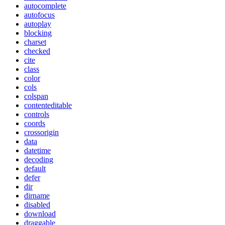
autocomplete
autofocus
autoplay
blocking
charset
checked
cite
class
color
cols
colspan
contenteditable
controls
coords
crossorigin
data
datetime
decoding
default
defer
dir
dirname
disabled
download
draggable