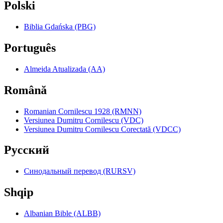
Polski
Biblia Gdańska (PBG)
Português
Almeida Atualizada (AA)
Română
Romanian Cornilescu 1928 (RMNN)
Versiunea Dumitru Cornilescu (VDC)
Versiunea Dumitru Cornilescu Corectată (VDCC)
Pyccкий
Синодальный перевод (RURSV)
Shqip
Albanian Bible (ALBB)