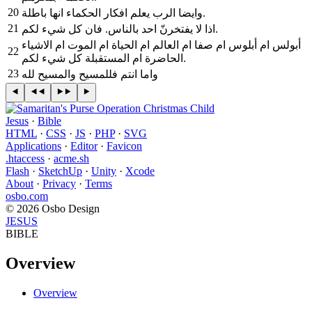
20
وايضا الرب يعلم افكار الحكماء انها باطلة.
21
اذا لا يفتخرنّ احد بالناس. فان كل شيء لكم.
أبولس ام أبلوس ام صفا ام العالم ام الحياة ام الموت ام الاشياء
22
الحاضرة ام المستقبلة كل شيء لكم.
23
واما انتم فللمسيح والمسيح لله
Jesus
·
Bible
HTML
·
CSS
·
JS
·
PHP
·
SVG
Applications
·
Editor
·
Favicon
.htaccess
·
acme.sh
Flash
·
SketchUp
·
Unity
·
Xcode
About
·
Privacy
·
Terms
osbo.com
© 2026 Osbo Design
JESUS
BIBLE
Overview
Overview