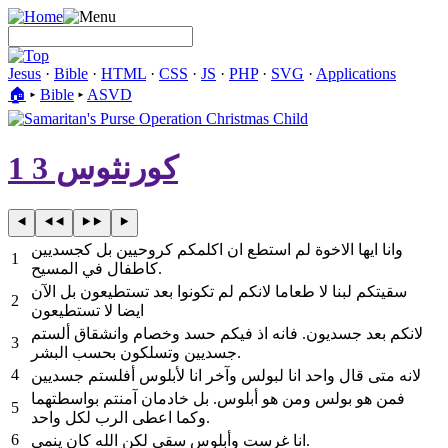
Jesus
·
Bible
·
HTML
·
CSS
·
JS
·
PHP
·
SVG
·
Applications
🏠︎
▸
Bible
▸
ASVD
1 كورنثوس 3
وانا ايها الاخوة لم استطع ان اكلمكم كروحيين بل كجسديين
1
كاطفال في المسيح.
سقيتكم لبنا لا طعاما لانكم لم تكونوا بعد تستطيعون بل الآن
2
ايضا لا تستطيعون
لانكم بعد جسديون. فانه اذ فيكم حسد وخصام وانشقاق ألستم
3
جسديين وتسلكون بحسب البشر.
4
لانه متى قال واحد انا لبولس وآخر انا لأبلوس أفلستم جسديين
فمن هو بولس ومن هو أبلوس. بل خادمان آمنتم بواسطتهما
5
وكما اعطى الرب لكل واحد.
6
انا غرست وأبلوس سقى لكن الله كان ينمي.