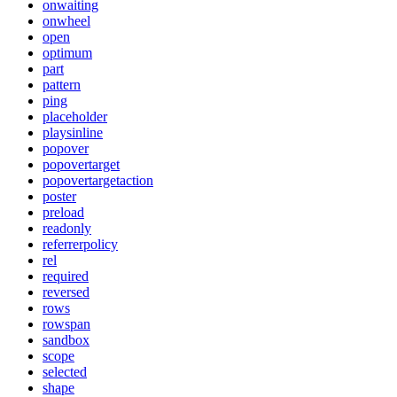
onwaiting
onwheel
open
optimum
part
pattern
ping
placeholder
playsinline
popover
popovertarget
popovertargetaction
poster
preload
readonly
referrerpolicy
rel
required
reversed
rows
rowspan
sandbox
scope
selected
shape