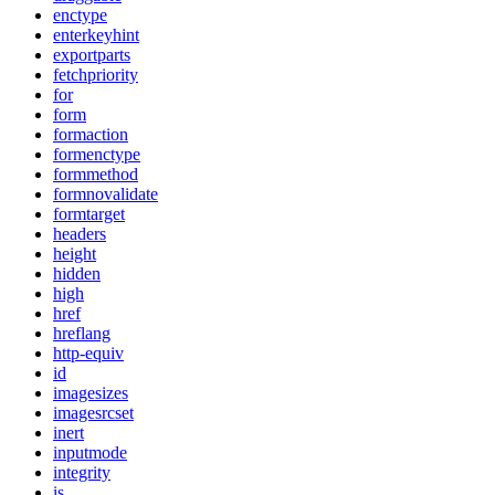
enctype
enterkeyhint
exportparts
fetchpriority
for
form
formaction
formenctype
formmethod
formnovalidate
formtarget
headers
height
hidden
high
href
hreflang
http-equiv
id
imagesizes
imagesrcset
inert
inputmode
integrity
is