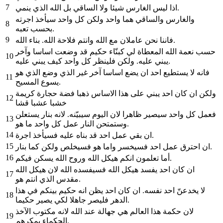
7
اذا ليس الغارس شيئا ولا الساقي بل الله الذي ينمي.
والغارس والساقي هما واحد ولكن كل واحد سيأخذ اجرته
8
بحسب تعبه.
9
فاننا نحن عاملان مع الله وانتم فلاحة الله. بناء الله.
حسب نعمة الله المعطاة لي كبنّاء حكيم قد وضعت اساسا وآخر
10
يبني عليه. ولكن فلينظر كل واحد كيف يبني عليه.
فانه لا يستطيع احد ان يضع اساسا آخر غير الذي وضع الذي هو
11
يسوع المسيح.
ولكن ان كان احد يبني على هذا الاساس ذهبا فضة حجارة كريمة
12
خشبا عشبا قشا
فعمل كل واحد سيصير ظاهرا لان اليوم سيبيّنه. لانه بنار يستعلن
13
وستمتحن النار عمل كل واحد ما هو.
14
ان بقي عمل احد قد بناه عليه فسيأخذ اجرة.
15
ان احترق عمل احد فسيخسر واما هو فسيخلص ولكن كما بنار.
16
أما تعلمون انكم هيكل الله وروح الله يسكن فيكم.
ان كان احد يفسد هيكل الله فسيفسده الله لان هيكل الله
17
مقدس الذي انتم هو.
لا يخدعنّ احد نفسه. ان كان احد يظن انه حكيم بينكم في هذا
18
الدهر فليصر جاهلا لكي يصير حكيما.
لان حكمة هذا العالم هي جهالة عند الله لانه مكتوب الآخذ
19
الحكماء بمكرهم.