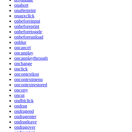
onabort
onafterprint
onauxclick
onbeforeinput
onbeforeprint
onbeforetoggle
onbeforeunload
onblur
oncancel
oncanplay
oncanplaythrough
onchange
onclick
oncontextlost
oncontextmenu
oncontextrestored
oncopy
oncut
ondblclick
ondrag
ondragend
ondragenter
ondragleave
ondragover