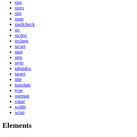
size
sizes
slot
span
spellcheck
src
srcdoc
srclang
srcset
start
step
style
tabindex
target
title
translate
type
usemap
value
width
wrap
Elements