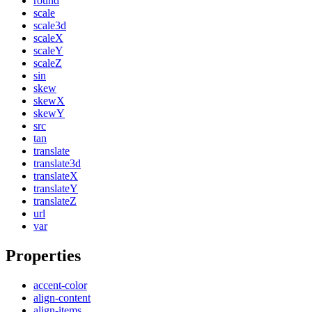
round
scale
scale3d
scaleX
scaleY
scaleZ
sin
skew
skewX
skewY
src
tan
translate
translate3d
translateX
translateY
translateZ
url
var
Properties
accent-color
align-content
align-items