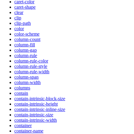
caret-color
caret-shape
clear
clip
clip-path
color
color-scheme
column-count
column-fill
column-gap
column-rule
column-rule-color
column-rule-style
column-rule-width
column-span
column-width
columns
contain
contain-intrinsic-block-size
contain-intrinsic-height
contain-intrinsic-inline-size
contain-intrinsic-size
contain-intrinsic-width
container
container-name