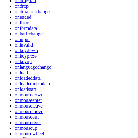
ondragstart
ondrop
ondurationchange
onended
onfocus
onformdata
onhashchange
oninput
oninvalid
onkeydown
onkeypress
onkeyup
onlanguagechange
onload
onloadeddata
onloadedmetadata
onloadstart
onmousedown
onmouseenter
onmouseleave
onmousemove
onmouseout
onmouseover
onmouseup
onmousewheel