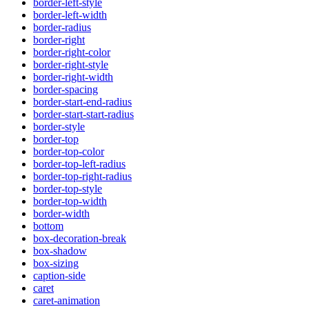
border-left-style
border-left-width
border-radius
border-right
border-right-color
border-right-style
border-right-width
border-spacing
border-start-end-radius
border-start-start-radius
border-style
border-top
border-top-color
border-top-left-radius
border-top-right-radius
border-top-style
border-top-width
border-width
bottom
box-decoration-break
box-shadow
box-sizing
caption-side
caret
caret-animation