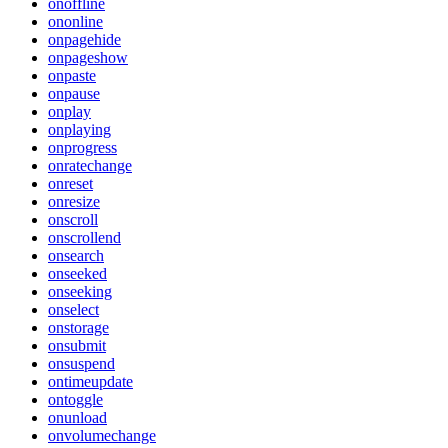
onoffline
ononline
onpagehide
onpageshow
onpaste
onpause
onplay
onplaying
onprogress
onratechange
onreset
onresize
onscroll
onscrollend
onsearch
onseeked
onseeking
onselect
onstorage
onsubmit
onsuspend
ontimeupdate
ontoggle
onunload
onvolumechange