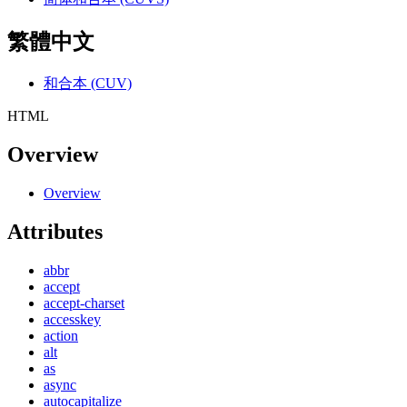
繁體中文
和合本 (CUV)
HTML
Overview
Overview
Attributes
abbr
accept
accept-charset
accesskey
action
alt
as
async
autocapitalize