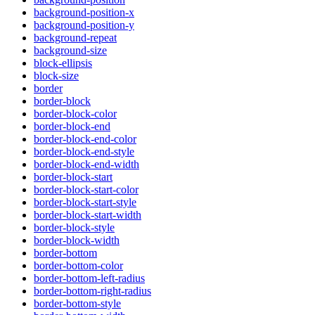
background-position-x
background-position-y
background-repeat
background-size
block-ellipsis
block-size
border
border-block
border-block-color
border-block-end
border-block-end-color
border-block-end-style
border-block-end-width
border-block-start
border-block-start-color
border-block-start-style
border-block-start-width
border-block-style
border-block-width
border-bottom
border-bottom-color
border-bottom-left-radius
border-bottom-right-radius
border-bottom-style