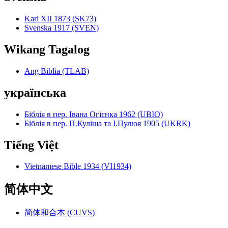
Karl XII 1873 (SK73)
Svenska 1917 (SVEN)
Wikang Tagalog
Ang Biblia (TLAB)
українська
Біблія в пер. Івана Огієнка 1962 (UBIO)
Біблія в пер. П.Куліша та І.Пулюя 1905 (UKRK)
Tiếng Việt
Vietnamese Bible 1934 (VI1934)
简体中文
简体和合本 (CUVS)