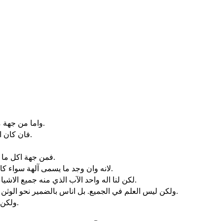
واما من جهة ما ذبح للاوثان فنعلم ان لجميعنا علما. العلم ينفخ ولكن المحبة تبني.
فان كان احد يظن انه يعرف شيئا فانه لم يعرف شيئا بعد كما يجب ان يعرف.
فمن جهة اكل ما ذبح للاوثان نعلم ان ليس وثن في العالم وان ليس اله آخر الا واحدا.
لانه وان وجد ما يسمى آلهة سواء كان في السماء او على الارض كما يوجد آلهة كثيرون وارباب كثيرون.
لكن لنا اله واحد الآب الذي منه جميع الاشياء ونحن له. ورب واحد يسوع المسيح الذي به جميع الاشياء ونحن به.
ولكن ليس العلم في الجميع. بل اناس بالضمير نحو الوثن الى الآن ياكلون كانه مما ذبح لوثن. فضميرهم اذ هو ضعيف يتنجس.
ولكن الطعام لا يقدمنا الى الله. لاننا ان اكلنا لا نزيد وان لم ناكل لا ننقص.