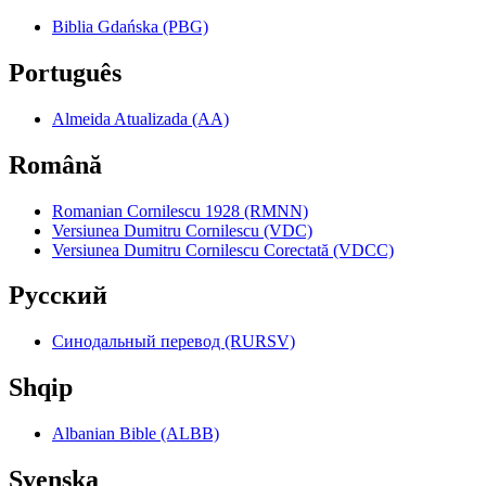
Biblia Gdańska (PBG)
Português
Almeida Atualizada (AA)
Română
Romanian Cornilescu 1928 (RMNN)
Versiunea Dumitru Cornilescu (VDC)
Versiunea Dumitru Cornilescu Corectată (VDCC)
Pyccкий
Синодальный перевод (RURSV)
Shqip
Albanian Bible (ALBB)
Svenska