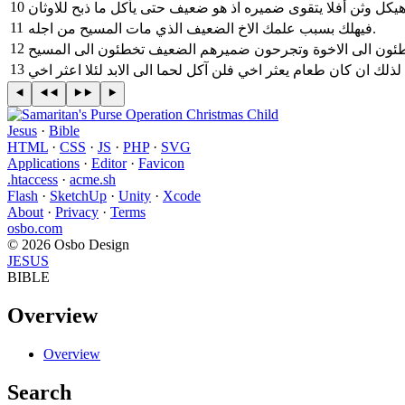
10
 هيكل وثن أفلا يتقوى ضميره اذ هو ضعيف حتى يأكل ما ذبح للاوثان
11
فيهلك بسبب علمك الاخ الضعيف الذي مات المسيح من اجله.
12
13
لذلك ان كان طعام يعثر اخي فلن آكل لحما الى الابد لئلا اعثر اخي
Jesus
·
Bible
HTML
·
CSS
·
JS
·
PHP
·
SVG
Applications
·
Editor
·
Favicon
.htaccess
·
acme.sh
Flash
·
SketchUp
·
Unity
·
Xcode
About
·
Privacy
·
Terms
osbo.com
© 2026 Osbo Design
JESUS
BIBLE
Overview
Overview
Search