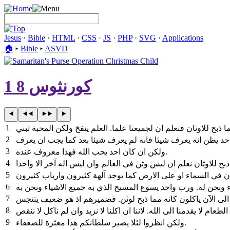
Jesus
·
Bible
·
HTML
·
CSS
·
JS
·
PHP
·
SVG
·
Applications
🏠︎
▸
Bible
▸
ASVD
1 كورنثوس 8
1
2
3
ولكن ان كان احد يحب الله فهذا معروف عنده.
4
5
6
7
8
9
ولكن انظروا لئلا يصير سلطانكم هذا معثرة للضعفاء.