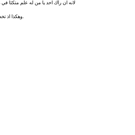
لانه ان رآك احد يا من له علم متكئا في
وهكذا اذ تخطئون الى الاخوة وتجرحون ضميرهم الضعيف تخطئون الى المسيح.