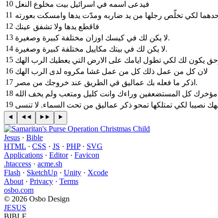
10
فيدعى اسمه في اسرائيل بيت مخلوع النعل
11
دهما لكي تخلّص رجلها من يد ضاربه ومدّت يدها وامسكت بعورته
12
فاقطع يدها ولا تشفق عينك
13
لا يكن لك في كيسك اوزان مختلفة كبيرة وصغيرة.
14
لا يكن لك في بيتك مكاييل مختلفة كبيرة وصغيرة.
15
16
لان كل من عمل ذلك كل من عمل غشا مكروه لدى الرب الهك
17
اذكر ما فعله بك عماليق في الطريق عند خروجك من مصر.
18
19
ك نصيبا لكي تمتلكها تمحو ذكر عماليق من تحت السماء. لا تنسى
Jesus
·
Bible
HTML
·
CSS
·
JS
·
PHP
·
SVG
Applications
·
Editor
·
Favicon
.htaccess
·
acme.sh
Flash
·
SketchUp
·
Unity
·
Xcode
About
·
Privacy
·
Terms
osbo.com
© 2026 Osbo Design
JESUS
BIBLE