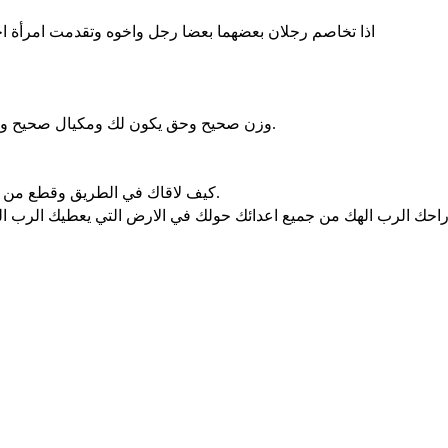
اذا تخاصم رجلان بعضهما بعضا رجل واخوه وتقدمت امرأة اح
وزن صحيح وحق يكون لك ومكيال صحيح وحق يكون لك لكي تطول ايامك على الارض التي يعطيك الرب الهك.
كيف لاقاك في الطريق وقطع من مؤخرك كل المستضعفين وراءك وانت كليل ومتعب ولم يخف الله.
احك الرب الهك من جميع اعدائك حولك في الارض التي يعطيك الرب اله