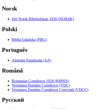
Norsk
Det Norsk Bibelselskap 1930 (NORSK)
Polski
Biblia Gdańska (PBG)
Português
Almeida Atualizada (AA)
Română
Romanian Cornilescu 1928 (RMNN)
Versiunea Dumitru Cornilescu (VDC)
Versiunea Dumitru Cornilescu Corectată (VDCC)
Pyccкий