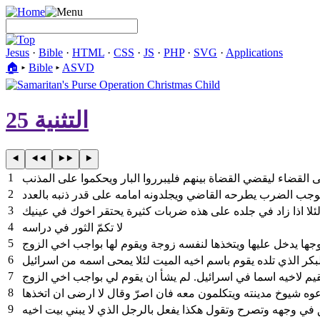
Jesus
·
Bible
·
HTML
·
CSS
·
JS
·
PHP
·
SVG
·
Applications
🏠︎
▸
Bible
▸
ASVD
التثنية 25
1
2
3
4
لا تكمّ الثور في دراسه
5
6
بكر الذي تلده يقوم باسم اخيه الميت لئلا يمحى اسمه من اسرائيل
7
8
وه شيوخ مدينته ويتكلمون معه فان اصرّ وقال لا ارضى ان اتخذها
9