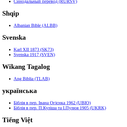
Синодальный перевод (RURSV)
Shqip
Albanian Bible (ALBB)
Svenska
Karl XII 1873 (SK73)
Svenska 1917 (SVEN)
Wikang Tagalog
Ang Biblia (TLAB)
українська
Біблія в пер. Івана Огієнка 1962 (UBIO)
Біблія в пер. П.Куліша та І.Пулюя 1905 (UKRK)
Tiếng Việt