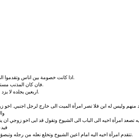
اذا كانت خصومة بين اناس وتقدموا الى القضاء ليقضي القضاة بينهم فليبرروا البار ويحكموا على المذنب.
فان كان المذنب مستوجب الضرب يطرحه القاضي ويجلدونه امامه على قدر ذنبه بالعدد.
اربعين يجلده لا يزد لئلا اذا زاد في جلده على هذه ضربات كثيرة يحتقر اخوك في عينيك.
وال
فيدع
تتقدم امرأة اخيه اليه امام اعين الشيوخ وتخلع نعله من رجله وتبصق في وجهه وتصرح وتقول هكذا يفعل بالرجل الذي لا يبني بيت اخيه.