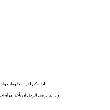
اذا سكن اخوة معا ومات واحد منهم وليس له ابن فلا تصر امرأة الميت الى خارج لرجل اجنبي. اخو زوجها يدخل عليها ويتخذها لنفسه زوجة ويقوم لها بواجب اخي الزوج.
وان لم يرضى الرجل ان يأخذ امرأة اخيه تصعد امرأة اخيه الى الباب الى الشيوخ وتقول قد ابى اخو زوجي ان يقيم لاخيه اسما في اسرائيل. لم يشأ ان يقوم لي بواجب اخي الزوج.