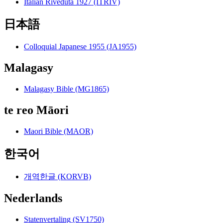
Italian Riveduta 1927 (ITRIV)
日本語
Colloquial Japanese 1955 (JA1955)
Malagasy
Malagasy Bible (MG1865)
te reo Māori
Maori Bible (MAOR)
한국어
개역한글 (KORVB)
Nederlands
Statenvertaling (SV1750)