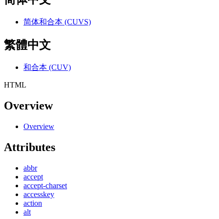
简体和合本 (CUVS)
繁體中文
和合本 (CUV)
HTML
Overview
Overview
Attributes
abbr
accept
accept-charset
accesskey
action
alt