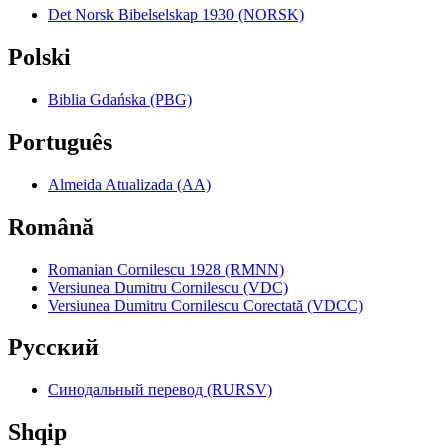
Det Norsk Bibelselskap 1930 (NORSK)
Polski
Biblia Gdańska (PBG)
Português
Almeida Atualizada (AA)
Română
Romanian Cornilescu 1928 (RMNN)
Versiunea Dumitru Cornilescu (VDC)
Versiunea Dumitru Cornilescu Corectată (VDCC)
Pyccкий
Синодальный перевод (RURSV)
Shqip