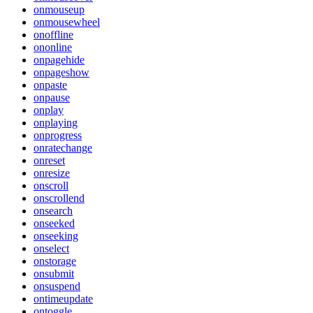
onmouseup
onmousewheel
onoffline
ononline
onpagehide
onpageshow
onpaste
onpause
onplay
onplaying
onprogress
onratechange
onreset
onresize
onscroll
onscrollend
onsearch
onseeked
onseeking
onselect
onstorage
onsubmit
onsuspend
ontimeupdate
ontoggle