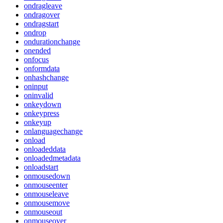
ondragleave
ondragover
ondragstart
ondrop
ondurationchange
onended
onfocus
onformdata
onhashchange
oninput
oninvalid
onkeydown
onkeypress
onkeyup
onlanguagechange
onload
onloadeddata
onloadedmetadata
onloadstart
onmousedown
onmouseenter
onmouseleave
onmousemove
onmouseout
onmouseover