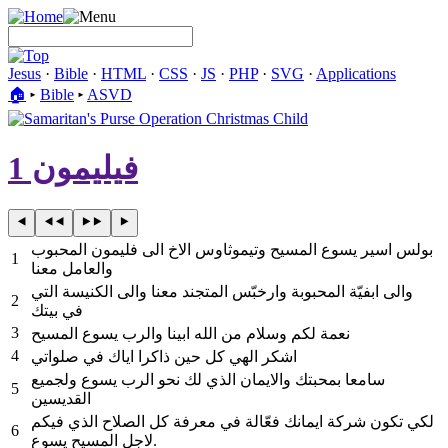
Jesus
·
Bible
·
HTML
·
CSS
·
JS
·
PHP
·
SVG
·
Applications
🏠︎
▸
Bible
▸
ASVD
فيليمون 1
بولس اسير يسوع المسيح وتيموثاوس الاخ الى فليمون المحبوب
1
والعامل معنا
والى ابفيّة المحبوبة وارخبّس المتجند معنا والى الكنيسة التي
2
في بيتك
3
نعمة لكم وسلام من الله ابينا والرب يسوع المسيح
4
اشكر الهي كل حين ذاكرا اياك في صلواتي
سامعا بمحبتك والايمان الذي لك نحو الرب يسوع ولجميع
5
القديسين
لكي تكون شركة ايمانك فعّالة في معرفة كل الصلاح الذي فيكم
6
لاجل المسيح يسوع.