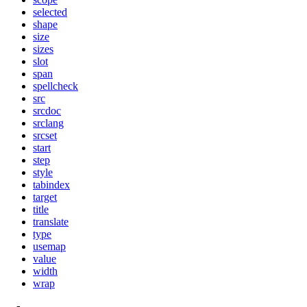
selected
shape
size
sizes
slot
span
spellcheck
src
srcdoc
srclang
srcset
start
step
style
tabindex
target
title
translate
type
usemap
value
width
wrap