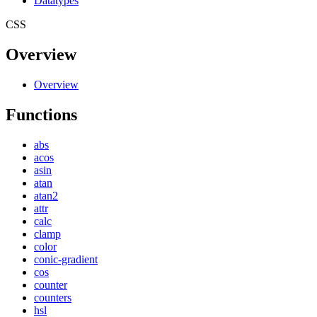
Datatypes
CSS
Overview
Overview
Functions
abs
acos
asin
atan
atan2
attr
calc
clamp
color
conic-gradient
cos
counter
counters
hsl