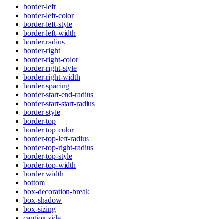
border-left
border-left-color
border-left-style
border-left-width
border-radius
border-right
border-right-color
border-right-style
border-right-width
border-spacing
border-start-end-radius
border-start-start-radius
border-style
border-top
border-top-color
border-top-left-radius
border-top-right-radius
border-top-style
border-top-width
border-width
bottom
box-decoration-break
box-shadow
box-sizing
caption-side