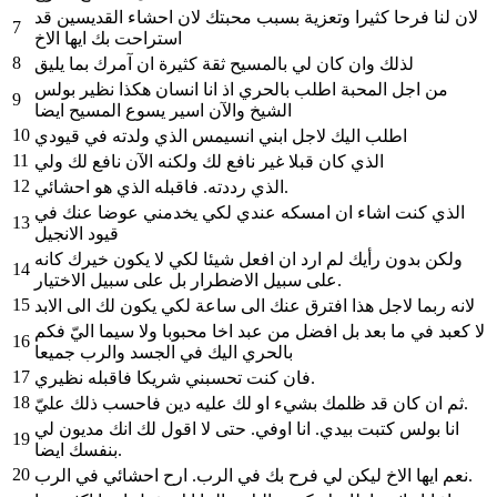
لان لنا فرحا كثيرا وتعزية بسبب محبتك لان احشاء القديسين قد
7
استراحت بك ايها الاخ
8
لذلك وان كان لي بالمسيح ثقة كثيرة ان آمرك بما يليق
من اجل المحبة اطلب بالحري اذ انا انسان هكذا نظير بولس
9
الشيخ والآن اسير يسوع المسيح ايضا
10
اطلب اليك لاجل ابني انسيمس الذي ولدته في قيودي
11
الذي كان قبلا غير نافع لك ولكنه الآن نافع لك ولي
12
الذي رددته. فاقبله الذي هو احشائي.
الذي كنت اشاء ان امسكه عندي لكي يخدمني عوضا عنك في
13
قيود الانجيل
ولكن بدون رأيك لم ارد ان افعل شيئا لكي لا يكون خيرك كانه
14
على سبيل الاضطرار بل على سبيل الاختيار.
15
لانه ربما لاجل هذا افترق عنك الى ساعة لكي يكون لك الى الابد
لا كعبد في ما بعد بل افضل من عبد اخا محبوبا ولا سيما اليّ فكم
16
بالحري اليك في الجسد والرب جميعا
17
فان كنت تحسبني شريكا فاقبله نظيري.
18
ثم ان كان قد ظلمك بشيء او لك عليه دين فاحسب ذلك عليّ.
انا بولس كتبت بيدي. انا اوفي. حتى لا اقول لك انك مديون لي
19
بنفسك ايضا.
20
نعم ايها الاخ ليكن لي فرح بك في الرب. ارح احشائي في الرب.