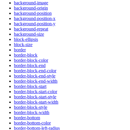
background-image
background-origin
background-position
background-position-x
background-position-y
background-repeat
background-size
block-ellipsis
block-size
border
border-block
border-block-color
border-block-end
border-block-end-color
border-block-end-style
border-block-end-width
border-block-start
border-block-start-color
border-block-start-style
border-block-start-width
border-block-style
border-block-width
border-bottom
border-bottom-color
border-bottom-left-radius