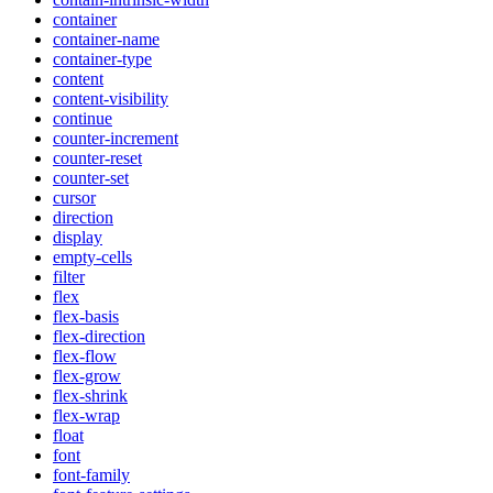
container
container-name
container-type
content
content-visibility
continue
counter-increment
counter-reset
counter-set
cursor
direction
display
empty-cells
filter
flex
flex-basis
flex-direction
flex-flow
flex-grow
flex-shrink
flex-wrap
float
font
font-family