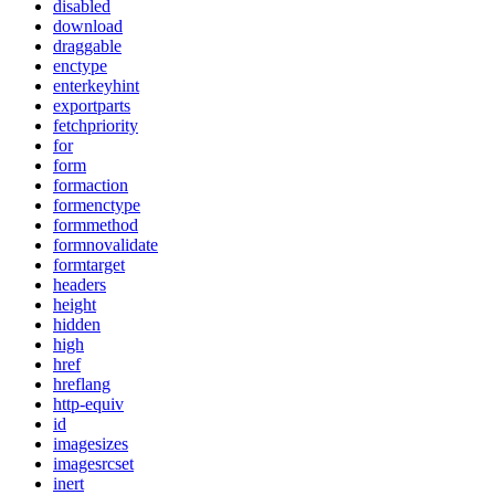
disabled
download
draggable
enctype
enterkeyhint
exportparts
fetchpriority
for
form
formaction
formenctype
formmethod
formnovalidate
formtarget
headers
height
hidden
high
href
hreflang
http-equiv
id
imagesizes
imagesrcset
inert