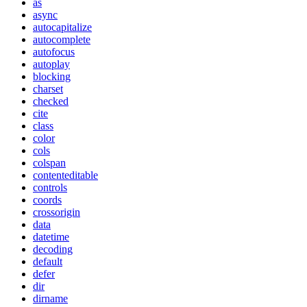
as
async
autocapitalize
autocomplete
autofocus
autoplay
blocking
charset
checked
cite
class
color
cols
colspan
contenteditable
controls
coords
crossorigin
data
datetime
decoding
default
defer
dir
dirname