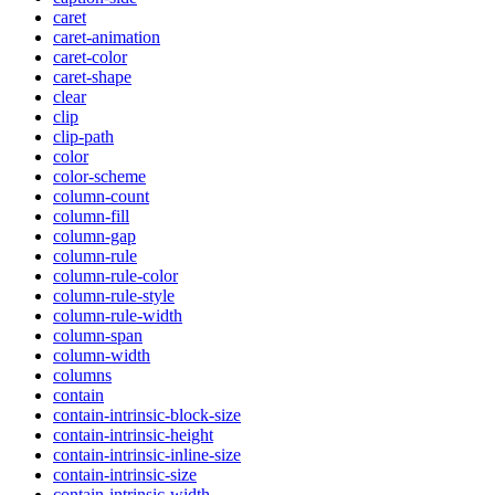
caret
caret-animation
caret-color
caret-shape
clear
clip
clip-path
color
color-scheme
column-count
column-fill
column-gap
column-rule
column-rule-color
column-rule-style
column-rule-width
column-span
column-width
columns
contain
contain-intrinsic-block-size
contain-intrinsic-height
contain-intrinsic-inline-size
contain-intrinsic-size
contain-intrinsic-width