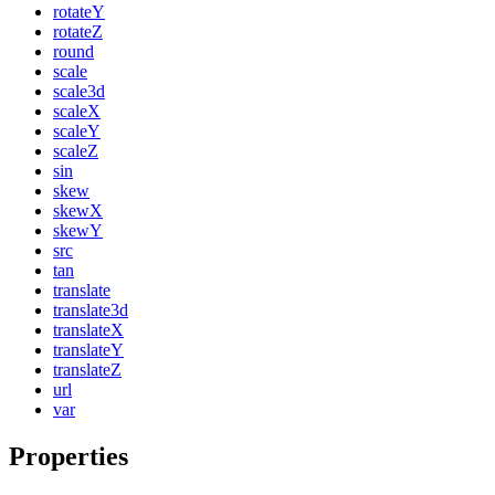
rotateY
rotateZ
round
scale
scale3d
scaleX
scaleY
scaleZ
sin
skew
skewX
skewY
src
tan
translate
translate3d
translateX
translateY
translateZ
url
var
Properties