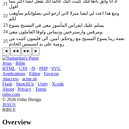
اذ انا واثق باطاعتك كتبت اليك عالما انك تفعل ايضا اكثر مما
21
اقول
ومع هذا اعدد لي ايضا منزلا لاني ارجو انني بصلواتكم سأوهب
22
لكم
23
يسلم عليك ابفراس المأسور معي في المسيح يسوع
24
ومرقس وارسترخس وديماس ولوقا العاملون معي.
نعمة ربنا يسوع المسيح مع روحكم. آمين. الى فليمون كتبت من
25
رومية على يد انسيمس الخادم
Jesus
·
Bible
HTML
·
CSS
·
JS
·
PHP
·
SVG
Applications
·
Editor
·
Favicon
.htaccess
·
acme.sh
Flash
·
SketchUp
·
Unity
·
Xcode
About
·
Privacy
·
Terms
osbo.com
© 2026 Osbo Design
JESUS
BIBLE
Overview