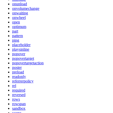
onunload
onvolumechange
onwaiting
onwheel
open
optimum
part
pattern
ping
placeholder
playsinline
popover
popovertarget
popovertargetaction
poster
preload
readonly
referrerpolicy
rel
required
reversed
rows
rowspan
sandbox
scope