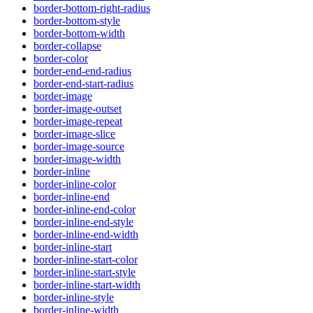
border-bottom-right-radius
border-bottom-style
border-bottom-width
border-collapse
border-color
border-end-end-radius
border-end-start-radius
border-image
border-image-outset
border-image-repeat
border-image-slice
border-image-source
border-image-width
border-inline
border-inline-color
border-inline-end
border-inline-end-color
border-inline-end-style
border-inline-end-width
border-inline-start
border-inline-start-color
border-inline-start-style
border-inline-start-width
border-inline-style
border-inline-width