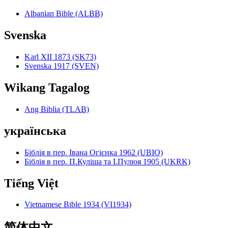
Albanian Bible (ALBB)
Svenska
Karl XII 1873 (SK73)
Svenska 1917 (SVEN)
Wikang Tagalog
Ang Biblia (TLAB)
українська
Біблія в пер. Івана Огієнка 1962 (UBIO)
Біблія в пер. П.Куліша та І.Пулюя 1905 (UKRK)
Tiếng Việt
Vietnamese Bible 1934 (VI1934)
简体中文