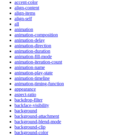
accent-color
align-content
align-items
align-self
all
animation
animation-composition
animation-delay
animation-direction
animation-duration
animation-fill-mode
animation-iteration-count
animation-name
animation-play-state
animation-timeline
animation-timing-function
appearance
aspect-ratio
backdrop-filter
backface-visibility
background
background-attachment
background-blend-mode
background-clip
background-color