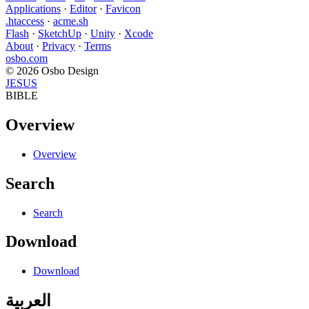
Applications
·
Editor
·
Favicon
.htaccess
·
acme.sh
Flash
·
SketchUp
·
Unity
·
Xcode
About
·
Privacy
·
Terms
osbo.com
© 2026 Osbo Design
JESUS
BIBLE
Overview
Overview
Search
Search
Download
Download
العربية