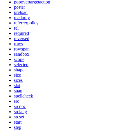
popovertargetaction
poster
preload
readonly
referrerpolicy
rel
required
reversed
rows
rowspan
sandbox
scope
selected
shape
size
sizes
slot
span
spellcheck
src
srcdoc
srclang
srcset
start
step