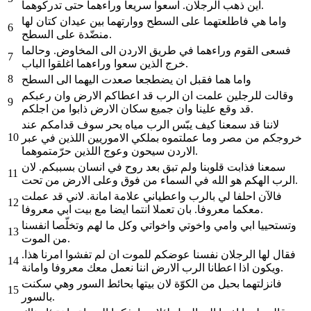
اين ذهب الرجلان. اسعوا سريعا وراءهما حتى تدركوهما.
واما هي فاطلعتهما على السطح ووارتهما بين عيدان كتان لها
6
منضّدة على السطح.
فسعى القوم وراءهما في طريق الاردن الى المخاوض. وحالما
7
خرج الذين سعوا وراءهما اغلقوا الباب.
8
واما هما فقبل ان يضطجعا صعدت اليهما الى السطح
وقالت للرجلين علمت ان الرب قد اعطاكم الارض وان رعبكم
9
قد وقع علينا وان جميع سكان الارض ذابوا من اجلكم.
لاننا قد سمعنا كيف يبّس الرب مياه بحر سوف قدامكم عند
10
خروجكم من مصر وما عملتموه بملكي الاموريين اللذين في عبر
الاردن سيحون وعوج اللذين حرّمتموهما.
سمعنا فذابت قلوبنا ولم تبق بعد روح في انسان بسببكم. لان
11
الرب الهكم هو الله في السماء من فوق وعلى الارض من تحت.
فالآن احلفا لي بالرب واعطياني علامة امانة. لاني قد عملت
12
معكما معروفا. بان تعملا انتما ايضا مع بيت ابي معروفا.
وتستحييا ابي وامي واخوتي واخواتي وكل ما لهم وتخلّصا انفسنا
13
من الموت.
فقال لها الرجلان نفسنا عوضكم للموت ان لم تفشوا امرنا هذا.
14
ويكون اذا اعطانا الرب الارض اننا نعمل معك معروفا وامانة.
فانزلتهما بحبل من الكوّة لان بيتها بحائط السور وهي سكنت
15
بالسور.