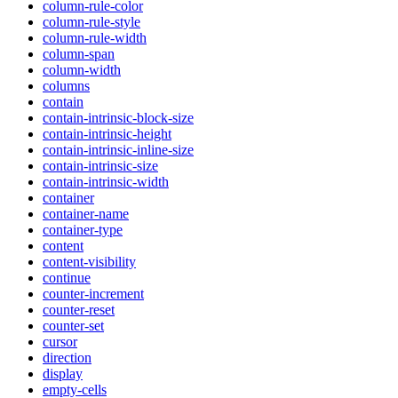
column-rule-color
column-rule-style
column-rule-width
column-span
column-width
columns
contain
contain-intrinsic-block-size
contain-intrinsic-height
contain-intrinsic-inline-size
contain-intrinsic-size
contain-intrinsic-width
container
container-name
container-type
content
content-visibility
continue
counter-increment
counter-reset
counter-set
cursor
direction
display
empty-cells