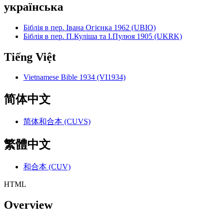
українська
Біблія в пер. Івана Огієнка 1962 (UBIO)
Біблія в пер. П.Куліша та І.Пулюя 1905 (UKRK)
Tiếng Việt
Vietnamese Bible 1934 (VI1934)
简体中文
简体和合本 (CUVS)
繁體中文
和合本 (CUV)
HTML
Overview