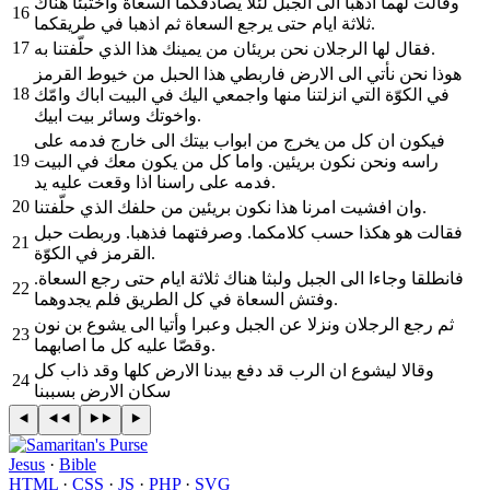
وقالت لهما اذهبا الى الجبل لئلا يصادفكما السعاة واختبئا هناك
16
ثلاثة ايام حتى يرجع السعاة ثم اذهبا في طريقكما.
17
فقال لها الرجلان نحن بريئان من يمينك هذا الذي حلّفتنا به.
هوذا نحن نأتي الى الارض فاربطي هذا الحبل من خيوط القرمز
18
في الكوّة التي انزلتنا منها واجمعي اليك في البيت اباك وامّك
واخوتك وسائر بيت ابيك.
فيكون ان كل من يخرج من ابواب بيتك الى خارج فدمه على
19
راسه ونحن نكون بريئين. واما كل من يكون معك في البيت
فدمه على راسنا اذا وقعت عليه يد.
20
وان افشيت امرنا هذا نكون بريئين من حلفك الذي حلّفتنا.
فقالت هو هكذا حسب كلامكما. وصرفتهما فذهبا. وربطت حبل
21
القرمز في الكوّة.
فانطلقا وجاءا الى الجبل ولبثا هناك ثلاثة ايام حتى رجع السعاة.
22
وفتش السعاة في كل الطريق فلم يجدوهما.
ثم رجع الرجلان ونزلا عن الجبل وعبرا وأتيا الى يشوع بن نون
23
وقصّا عليه كل ما اصابهما.
وقالا ليشوع ان الرب قد دفع بيدنا الارض كلها وقد ذاب كل
24
سكان الارض بسببنا
Jesus
·
Bible
HTML
·
CSS
·
JS
·
PHP
·
SVG