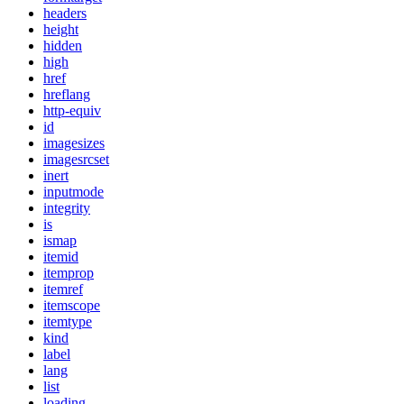
headers
height
hidden
high
href
hreflang
http-equiv
id
imagesizes
imagesrcset
inert
inputmode
integrity
is
ismap
itemid
itemprop
itemref
itemscope
itemtype
kind
label
lang
list
loading