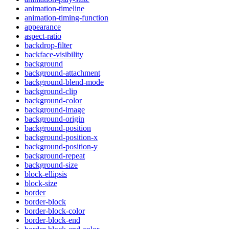
animation-timeline
animation-timing-function
appearance
aspect-ratio
backdrop-filter
backface-visibility
background
background-attachment
background-blend-mode
background-clip
background-color
background-image
background-origin
background-position
background-position-x
background-position-y
background-repeat
background-size
block-ellipsis
block-size
border
border-block
border-block-color
border-block-end