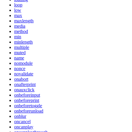
loop
low
max
maxlength
media
method
min
minlength
multiple
muted
name
nomodule
nonce
novalidate
onabort
onafterprint
onauxclick
onbeforeinput
onbeforeprint
onbeforetoggle
onbeforeunload
onblur
oncancel
oncanplay