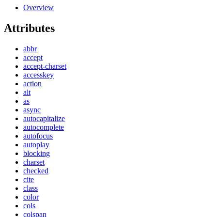
Overview
Attributes
abbr
accept
accept-charset
accesskey
action
alt
as
async
autocapitalize
autocomplete
autofocus
autoplay
blocking
charset
checked
cite
class
color
cols
colspan