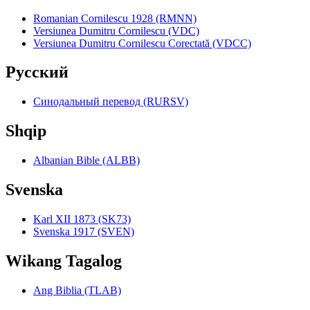
Romanian Cornilescu 1928 (RMNN)
Versiunea Dumitru Cornilescu (VDC)
Versiunea Dumitru Cornilescu Corectată (VDCC)
Pyccкий
Синодальный перевод (RURSV)
Shqip
Albanian Bible (ALBB)
Svenska
Karl XII 1873 (SK73)
Svenska 1917 (SVEN)
Wikang Tagalog
Ang Biblia (TLAB)