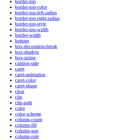
border-top
border-top-color
border-top-left-radius
border-top-right-radius
border-top-style
border-top-width
border-width
bottom
box-decoration-break
box-shadow
box-sizing
caption-side
caret
caret-animation
caret-color
caret-shape
clear
clip
clip-path
color
color-scheme
column-count
column-fill
column-gap
column-rule