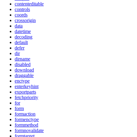
contenteditable
controls
coords
crossorigin
data
datetime
decoding
default
defer
dir
dirname
disabled
download
draggable
enctype
enterkeyhint
exportparts
fetchpriority
for
form
formaction
formenctype
formmethod
formnovalidate
formtarget