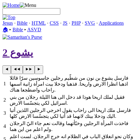
Jesus
·
Bible
·
HTML
·
CSS
·
JS
·
PHP
·
SVG
·
Applications
🏠︎
▸
Bible
▸
ASVD
يشوع 2
فارسل يشوع بن نون من شطّيم رجلين جاسوسين سرّا قائلا
1
اذهبا انظرا الارض واريحا. فذهبا ودخلا بيت امرأة زانية اسمها
راحاب واضطجعا هناك.
فقيل لملك اريحا هوذا قد دخل الى هنا الليلة رجلان من بني
2
اسرائيل لكي يتجسّسا الارض.
فارسل ملك اريحا الى راحاب يقول اخرجي الرجلين اللذين أتيا
3
اليك ودخلا بيتك لانهما قد أتيا لكي يتجسّسا الارض كلها.
فاخذت المرأة الرجلين وخبّأتهما وقالت نعم جاء اليّ الرجلان
4
ولم اعلم من اين هما.
وكان نحو انغلاق الباب في الظلام انه خرج الرجلان. لست اعلم
5