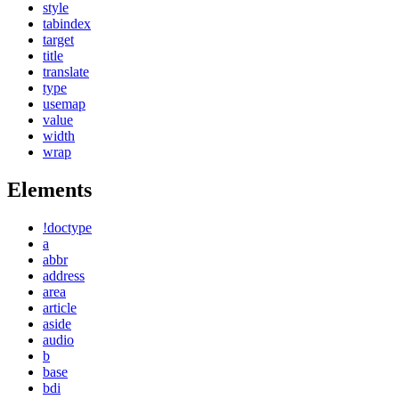
style
tabindex
target
title
translate
type
usemap
value
width
wrap
Elements
!doctype
a
abbr
address
area
article
aside
audio
b
base
bdi