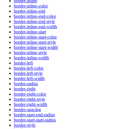
border-inline
border-inline-color
border-inline-end
border-inline-end-color
border-inline-end-style
border-inline-end-width
border-inline-start
border-inline-start-color
border-inline-start-style
border-inline-start-width
border-inline-style
border-inline-width
border-left
border-left-color
border-left-style
border-left-width
border-radius
border-right
border-right-color
border-right-style
border-right-width
border-spacing
border-start-end-radius
border-start-start-radius
border-style