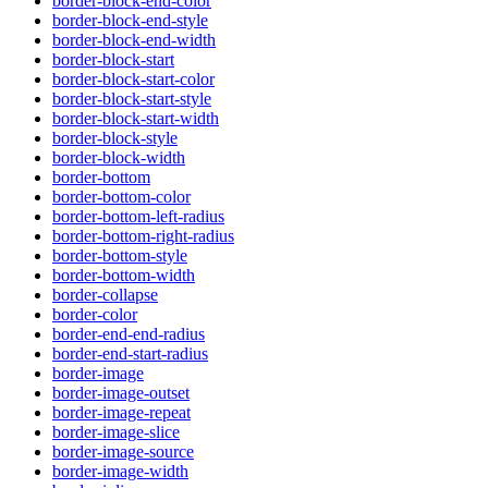
border-block-end-color
border-block-end-style
border-block-end-width
border-block-start
border-block-start-color
border-block-start-style
border-block-start-width
border-block-style
border-block-width
border-bottom
border-bottom-color
border-bottom-left-radius
border-bottom-right-radius
border-bottom-style
border-bottom-width
border-collapse
border-color
border-end-end-radius
border-end-start-radius
border-image
border-image-outset
border-image-repeat
border-image-slice
border-image-source
border-image-width