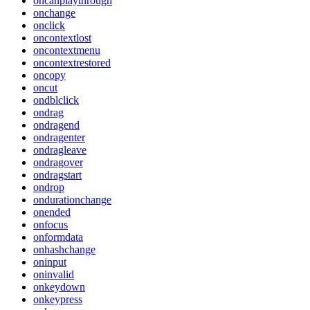
oncanplaythrough
onchange
onclick
oncontextlost
oncontextmenu
oncontextrestored
oncopy
oncut
ondblclick
ondrag
ondragend
ondragenter
ondragleave
ondragover
ondragstart
ondrop
ondurationchange
onended
onfocus
onformdata
onhashchange
oninput
oninvalid
onkeydown
onkeypress