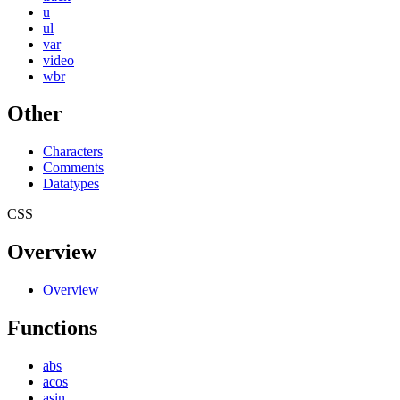
u
ul
var
video
wbr
Other
Characters
Comments
Datatypes
CSS
Overview
Overview
Functions
abs
acos
asin