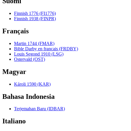
Suomi
Finnish 1776 (FI1776)
Finnish 1938 (FINPR)
Français
Martin 1744 (FMAR)
Bible Darby en français (FRDBY)
Louis Segond 1910 (LSG)
Ostervald (OST)
Magyar
Károli 1590 (KAR)
Bahasa Indonesia
Terjemahan Baru (IDBAR)
Italiano