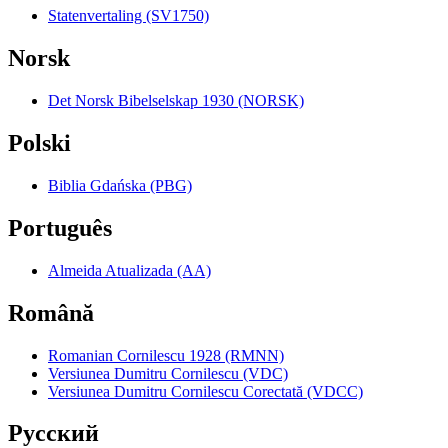
Statenvertaling (SV1750)
Norsk
Det Norsk Bibelselskap 1930 (NORSK)
Polski
Biblia Gdańska (PBG)
Português
Almeida Atualizada (AA)
Română
Romanian Cornilescu 1928 (RMNN)
Versiunea Dumitru Cornilescu (VDC)
Versiunea Dumitru Cornilescu Corectată (VDCC)
Pyccкий