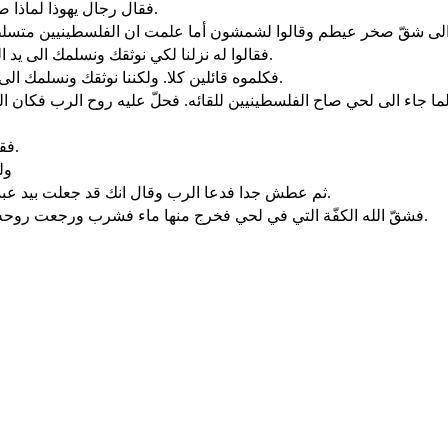
فقال رجال يهوذا لماذا صعدتم علينا. فقالوا صعدنا لكي نوثق شمشون لنفعل به كما فعل بنا.
فقالوا له نزلنا لكي نوثقك ونسلمك الى يد الفلسطينيين. فقال لهم شمشون احلفوا لي انكم انتم لا تقعون عليّ.
فكلموه قائلين كلا. ولكننا نوثقك ونسلمك الى يدهم وقتلا لا نقتلك. فاوثقوه بحبلين جديدين واصعدوه من الصخرة.
فقال شمشون بلحي حمار كومة كومتين. بلحي حمار قتلت الف رجل.
ول
ثم عطش جدا فدعا الرب وقال انك قد جعلت بيد عبدك هذا الخلاص العظيم والآن اموت من العطش واسقط بيد الغلف.
فشقّ الله الكفّة التي في لحي فخرج منها ماء فشرب ورجعت روحه فانتعش. لذلك دعا اسمه عين هقّوري التي في لحي الى هذا اليوم.