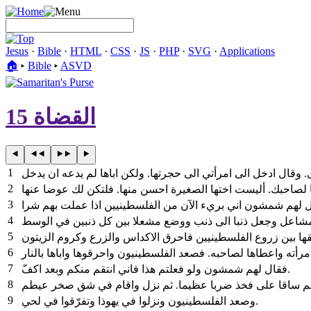
Jesus
·
Bible
·
HTML
·
CSS
·
JS
·
PHP
·
SVG
·
Applications
🏠︎
▸
Bible
▸
ASVD
القضاة 15
1
2
3
4
5
6
7
فقال لهم شمشون ولو فعلتم هذا فاني انتقم منكم وبعد اكفّ.
8
 ساقا على فخذ ضربا عظيما. ثم نزل واقام في شق صخر عيطم
9
وصعد الفلسطينيون ونزلوا في يهوذا وتفرّقوا في لحي.