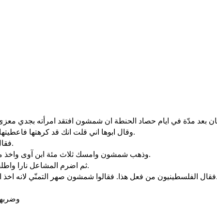
وقال ابوها اني قلت انك قد كرهتها فاعطيتها لصاحبك. أليست اختها الصغيرة احسن منها. فلتكن لك عوضا عنها.
فقال لهم شمشون اني بريء الآن من الفلسطينيين اذا عملت بهم شرا.
وذهب شمشون وامسك ثلاث مئة ابن آوى واخذ مشاعل وجعل ذنبا الى ذنب ووضع مشعلا بين كل ذنبين في الوسط.
ثم اضرم المشاعل نارا واطلقها بين زروع الفلسطينيين فاحرق الاكداس والزرع وكروم الزيتون.
 امرأته واعطاها لصاحبه. فصعد الفلسطينيون واحرقوها واباها بالنار
وضربهم