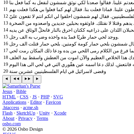
10
11
12
13
14
15
ووجد لحي حمار طريّا فمدّ يده واخذه وضرب به الف رجل.
16
17
ما فرغ من الكلام رمى اللحي من يده ودعا ذلك المكان رمت لحي
18
19
20
وقضى لاسرائيل في ايام الفلسطينيين عشرين سنة
Jesus
·
Bible
HTML
·
CSS
·
JS
·
PHP
·
SVG
Applications
·
Editor
·
Favicon
.htaccess
·
acme.sh
Flash
·
SketchUp
·
Unity
·
Xcode
About
·
Privacy
·
Terms
osbo.com
© 2026 Osbo Design