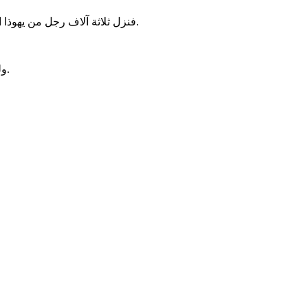
فنزل ثلاثة آلاف رجل من يهوذا الى شقّ صخر عيطم وقالوا لشمشون أما علمت ان الفلسطينيين متسلطون علينا. فماذا فعلت بنا. فقال لهم كما فعلوا بي هكذا فعلت بهم.
ولما جاء الى لحي صاح الفلسطينيين للقائه. فحلّ عليه روح الرب فكان الحبلان اللذان على ذراعيه ككتان احرق بالنار فانحلّ الوثاق عن يديه.