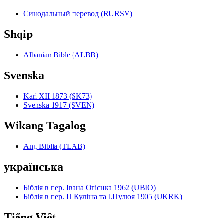
Синодальный перевод (RURSV)
Shqip
Albanian Bible (ALBB)
Svenska
Karl XII 1873 (SK73)
Svenska 1917 (SVEN)
Wikang Tagalog
Ang Biblia (TLAB)
українська
Біблія в пер. Івана Огієнка 1962 (UBIO)
Біблія в пер. П.Куліша та І.Пулюя 1905 (UKRK)
Tiếng Việt