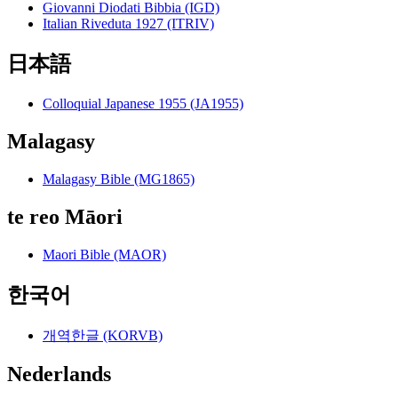
Giovanni Diodati Bibbia (IGD)
Italian Riveduta 1927 (ITRIV)
日本語
Colloquial Japanese 1955 (JA1955)
Malagasy
Malagasy Bible (MG1865)
te reo Māori
Maori Bible (MAOR)
한국어
개역한글 (KORVB)
Nederlands