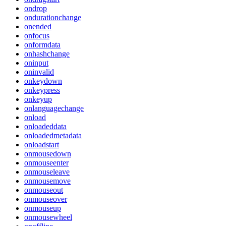
ondrop
ondurationchange
onended
onfocus
onformdata
onhashchange
oninput
oninvalid
onkeydown
onkeypress
onkeyup
onlanguagechange
onload
onloadeddata
onloadedmetadata
onloadstart
onmousedown
onmouseenter
onmouseleave
onmousemove
onmouseout
onmouseover
onmouseup
onmousewheel