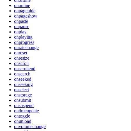
onoffline
ononline
onpagehide
onpageshow
onpaste
onpause
onplay
onplaying
onprogress
onratechange
onreset
onresize
onscroll
onscrollend
onsearch
onseeked
onseeking
onselect
onstorage
onsubmit
onsuspend
ontimeupdate
ontoggle
onunload
onvolumechange