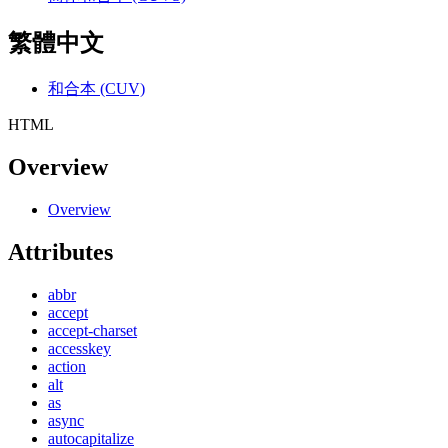
繁體中文
和合本 (CUV)
HTML
Overview
Overview
Attributes
abbr
accept
accept-charset
accesskey
action
alt
as
async
autocapitalize