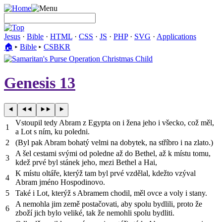
Jesus
·
Bible
·
HTML
·
CSS
·
JS
·
PHP
·
SVG
·
Applications
🏠︎
▸
Bible
▸
CSBKR
Genesis 13
Vstoupil tedy Abram z Egypta on i žena jeho i všecko, což měl,
1
a Lot s ním, ku poledni.
2
(Byl pak Abram bohatý velmi na dobytek, na stříbro i na zlato.)
A šel cestami svými od poledne až do Bethel, až k místu tomu,
3
kdež prvé byl stánek jeho, mezi Bethel a Hai,
K místu oltáře, kterýž tam byl prvé vzdělal, kdežto vzýval
4
Abram jméno Hospodinovo.
5
Také i Lot, kterýž s Abramem chodil, měl ovce a voly i stany.
A nemohla jim země postačovati, aby spolu bydlili, proto že
6
zboží jich bylo veliké, tak že nemohli spolu bydliti.