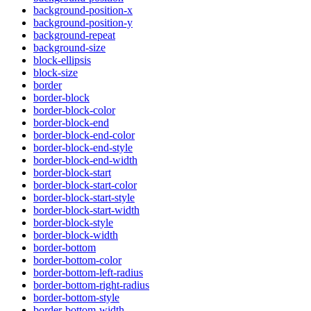
background-position-x
background-position-y
background-repeat
background-size
block-ellipsis
block-size
border
border-block
border-block-color
border-block-end
border-block-end-color
border-block-end-style
border-block-end-width
border-block-start
border-block-start-color
border-block-start-style
border-block-start-width
border-block-style
border-block-width
border-bottom
border-bottom-color
border-bottom-left-radius
border-bottom-right-radius
border-bottom-style
border-bottom-width