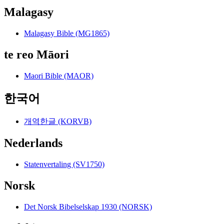
Malagasy
Malagasy Bible (MG1865)
te reo Māori
Maori Bible (MAOR)
한국어
개역한글 (KORVB)
Nederlands
Statenvertaling (SV1750)
Norsk
Det Norsk Bibelselskap 1930 (NORSK)