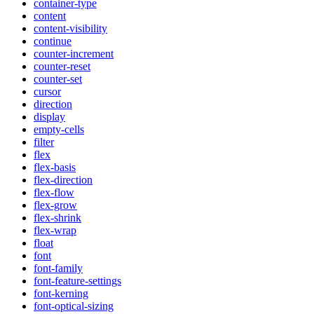
container-type
content
content-visibility
continue
counter-increment
counter-reset
counter-set
cursor
direction
display
empty-cells
filter
flex
flex-basis
flex-direction
flex-flow
flex-grow
flex-shrink
flex-wrap
float
font
font-family
font-feature-settings
font-kerning
font-optical-sizing