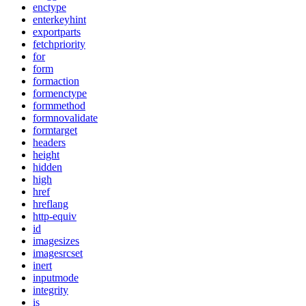
enctype
enterkeyhint
exportparts
fetchpriority
for
form
formaction
formenctype
formmethod
formnovalidate
formtarget
headers
height
hidden
high
href
hreflang
http-equiv
id
imagesizes
imagesrcset
inert
inputmode
integrity
is