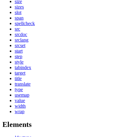
size
sizes
slot
span
spellcheck
src
srcdoc
srclang
srcset
start
step
style
tabindex
target
title
translate
type
usemap
value
width
wrap
Elements