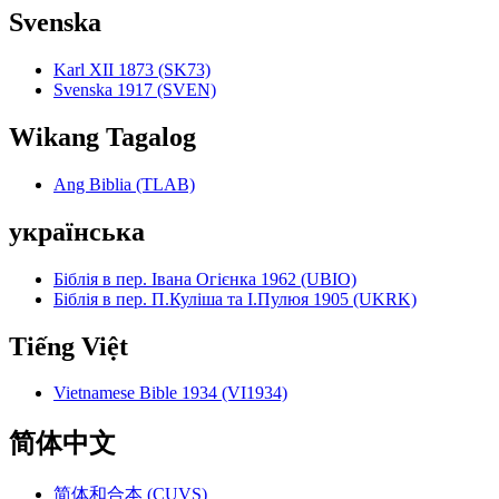
Svenska
Karl XII 1873 (SK73)
Svenska 1917 (SVEN)
Wikang Tagalog
Ang Biblia (TLAB)
українська
Біблія в пер. Івана Огієнка 1962 (UBIO)
Біблія в пер. П.Куліша та І.Пулюя 1905 (UKRK)
Tiếng Việt
Vietnamese Bible 1934 (VI1934)
简体中文
简体和合本 (CUVS)