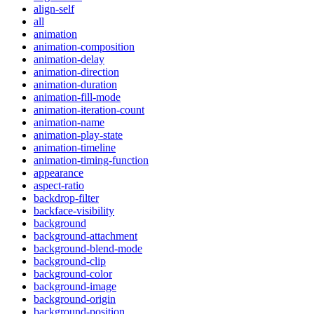
align-self
all
animation
animation-composition
animation-delay
animation-direction
animation-duration
animation-fill-mode
animation-iteration-count
animation-name
animation-play-state
animation-timeline
animation-timing-function
appearance
aspect-ratio
backdrop-filter
backface-visibility
background
background-attachment
background-blend-mode
background-clip
background-color
background-image
background-origin
background-position