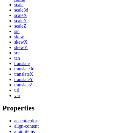
scale
scale3d
scaleX
scaleY
scaleZ
sin
skew
skewX
skewY
src
tan
translate
translate3d
translateX
translateY
translateZ
url
var
Properties
accent-color
align-content
align-items