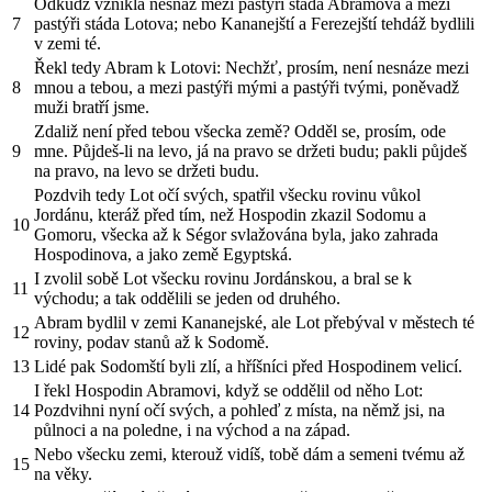
Odkudž vznikla nesnáz mezi pastýři stáda Abramova a mezi
7
pastýři stáda Lotova; nebo Kananejští a Ferezejští tehdáž bydlili
v zemi té.
Řekl tedy Abram k Lotovi: Nechžť, prosím, není nesnáze mezi
8
mnou a tebou, a mezi pastýři mými a pastýři tvými, poněvadž
muži bratří jsme.
Zdaliž není před tebou všecka země? Odděl se, prosím, ode
9
mne. Půjdeš-li na levo, já na pravo se držeti budu; pakli půjdeš
na pravo, na levo se držeti budu.
Pozdvih tedy Lot očí svých, spatřil všecku rovinu vůkol
Jordánu, kteráž před tím, než Hospodin zkazil Sodomu a
10
Gomoru, všecka až k Ségor svlažována byla, jako zahrada
Hospodinova, a jako země Egyptská.
I zvolil sobě Lot všecku rovinu Jordánskou, a bral se k
11
východu; a tak oddělili se jeden od druhého.
Abram bydlil v zemi Kananejské, ale Lot přebýval v městech té
12
roviny, podav stanů až k Sodomě.
13
Lidé pak Sodomští byli zlí, a hříšníci před Hospodinem velicí.
I řekl Hospodin Abramovi, když se oddělil od něho Lot:
14
Pozdvihni nyní očí svých, a pohleď z místa, na němž jsi, na
půlnoci a na poledne, i na východ a na západ.
Nebo všecku zemi, kterouž vidíš, tobě dám a semeni tvému až
15
na věky.