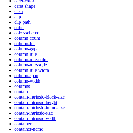
caret-color
caret-shape
clear
clip
clip-path
color
color-scheme
column-count
column-fill
column-gap
column-rule
column-rule-color
column-rule-style
column-rule-width
column-span
column-width
columns
contain
contain-intrinsic-block-size
contain-intrinsic-height
contain-intrinsic-inline-size
contain-intrinsic-size
contain-intrinsic-width
container
container-name