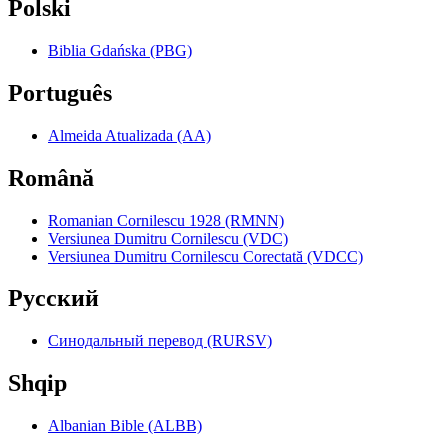
Polski
Biblia Gdańska (PBG)
Português
Almeida Atualizada (AA)
Română
Romanian Cornilescu 1928 (RMNN)
Versiunea Dumitru Cornilescu (VDC)
Versiunea Dumitru Cornilescu Corectată (VDCC)
Pyccкий
Синодальный перевод (RURSV)
Shqip
Albanian Bible (ALBB)