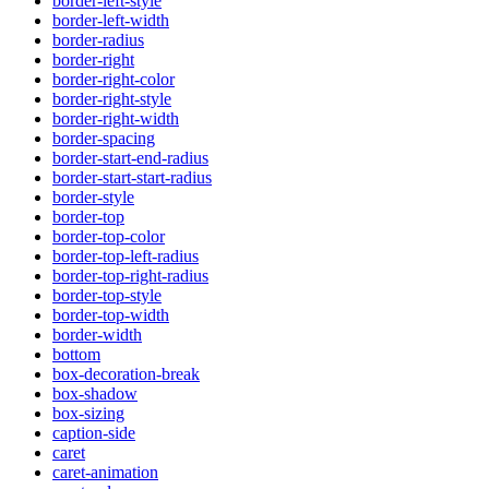
border-left-style
border-left-width
border-radius
border-right
border-right-color
border-right-style
border-right-width
border-spacing
border-start-end-radius
border-start-start-radius
border-style
border-top
border-top-color
border-top-left-radius
border-top-right-radius
border-top-style
border-top-width
border-width
bottom
box-decoration-break
box-shadow
box-sizing
caption-side
caret
caret-animation