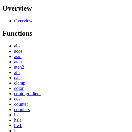
Overview
Overview
Functions
abs
acos
asin
atan
atan2
attr
calc
clamp
color
conic-gradient
cos
counter
counters
hsl
hsla
hwb
if