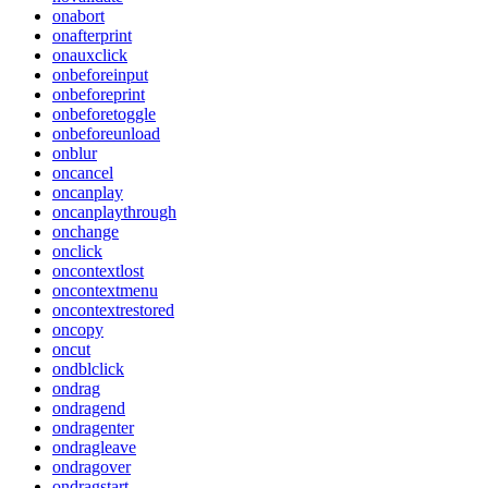
onabort
onafterprint
onauxclick
onbeforeinput
onbeforeprint
onbeforetoggle
onbeforeunload
onblur
oncancel
oncanplay
oncanplaythrough
onchange
onclick
oncontextlost
oncontextmenu
oncontextrestored
oncopy
oncut
ondblclick
ondrag
ondragend
ondragenter
ondragleave
ondragover
ondragstart