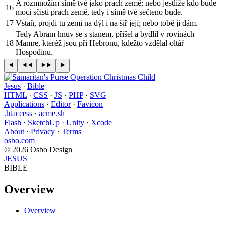
A rozmnožím símě tvé jako prach země; nebo jestliže kdo bude
16
moci sčísti prach země, tedy i símě tvé sečteno bude.
17
Vstaň, projdi tu zemi na dýl i na šíř její; nebo tobě ji dám.
Tedy Abram hnuv se s stanem, přišel a bydlil v rovinách
18
Mamre, kteréž jsou při Hebronu, kdežto vzdělal oltář
Hospodinu.
Jesus
·
Bible
HTML
·
CSS
·
JS
·
PHP
·
SVG
Applications
·
Editor
·
Favicon
.htaccess
·
acme.sh
Flash
·
SketchUp
·
Unity
·
Xcode
About
·
Privacy
·
Terms
osbo.com
© 2026 Osbo Design
JESUS
BIBLE
Overview
Overview