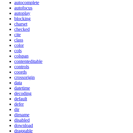
autocomplete
autofocus
autoplay
blocking
charset
checked
cite
class
color
cols
colspan
contenteditable
controls
coords
crossorigin
data
datetime
decoding
default
defer
dir
dirname
disabled
download
draggable