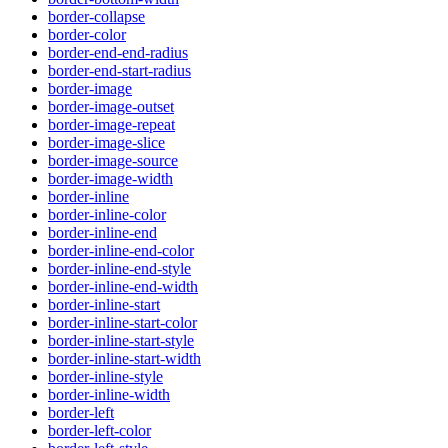
border-collapse
border-color
border-end-end-radius
border-end-start-radius
border-image
border-image-outset
border-image-repeat
border-image-slice
border-image-source
border-image-width
border-inline
border-inline-color
border-inline-end
border-inline-end-color
border-inline-end-style
border-inline-end-width
border-inline-start
border-inline-start-color
border-inline-start-style
border-inline-start-width
border-inline-style
border-inline-width
border-left
border-left-color