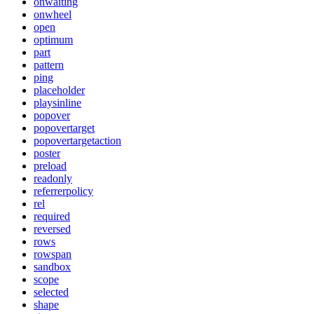
onwaiting
onwheel
open
optimum
part
pattern
ping
placeholder
playsinline
popover
popovertarget
popovertargetaction
poster
preload
readonly
referrerpolicy
rel
required
reversed
rows
rowspan
sandbox
scope
selected
shape