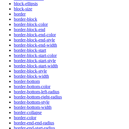
block-ellipsis
block-size
border
border-block
border-block-color
border-block-end
border-block-end-color
border-block-end-style
border-block-end-width
border-block-start
border-block-start-color
border-block-start-style
border-block-start-width
border-block-style
border-block-width
border-bottom
border-bottom-color
border-bottom-left-radius
border-bottom-right-radius
border-bottom-style
border-bottom-width
border-collapse
border-color
border-end-end-radius
border-end-start-radius