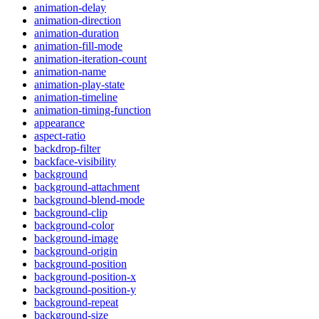
animation-delay
animation-direction
animation-duration
animation-fill-mode
animation-iteration-count
animation-name
animation-play-state
animation-timeline
animation-timing-function
appearance
aspect-ratio
backdrop-filter
backface-visibility
background
background-attachment
background-blend-mode
background-clip
background-color
background-image
background-origin
background-position
background-position-x
background-position-y
background-repeat
background-size