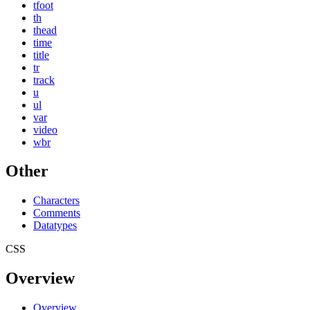
tfoot
th
thead
time
title
tr
track
u
ul
var
video
wbr
Other
Characters
Comments
Datatypes
CSS
Overview
Overview