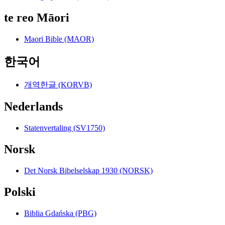
te reo Māori
Maori Bible (MAOR)
한국어
개역한글 (KORVB)
Nederlands
Statenvertaling (SV1750)
Norsk
Det Norsk Bibelselskap 1930 (NORSK)
Polski
Biblia Gdańska (PBG)