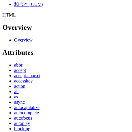
和合本 (CUV)
HTML
Overview
Overview
Attributes
abbr
accept
accept-charset
accesskey
action
alt
as
async
autocapitalize
autocomplete
autofocus
autoplay
blocking