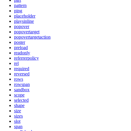
part
pattern
ping
placeholder
playsinline
popover
popovertarget
popovertargetaction
poster
preload
readonly
referrerpolicy
rel
required
reversed
rows
rowspan
sandbox
scope
selected
shape
size
sizes
slot
span