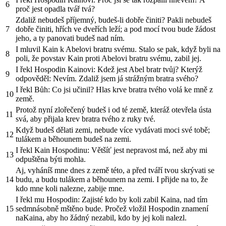
6
proč jest opadla tvář tvá?
Zdaliž nebudeš příjemný, budeš-li dobře činiti? Pakli nebudeš
7
dobře činiti, hřích ve dveřích leží; a pod mocí tvou bude žádost
jeho, a ty panovati budeš nad ním.
I mluvil Kain k Abelovi bratru svému. Stalo se pak, když byli na
8
poli, že povstav Kain proti Abelovi bratru svému, zabil jej.
I řekl Hospodin Kainovi: Kdež jest Abel bratr tvůj? Kterýž
9
odpověděl: Nevím. Zdaliž jsem já strážným bratra svého?
I řekl Bůh: Co jsi učinil? Hlas krve bratra tvého volá ke mně z
10
země.
Protož nyní zlořečený budeš i od té země, kteráž otevřela ústa
11
svá, aby přijala krev bratra tvého z ruky tvé.
Když budeš dělati zemi, nebude více vydávati moci své tobě;
12
tulákem a běhounem budeš na zemi.
I řekl Kain Hospodinu: Většíť jest nepravost má, než aby mi
13
odpuštěna býti mohla.
Aj, vyháníš mne dnes z země této, a před tváří tvou skrývati se
14
budu, a budu tulákem a běhounem na zemi. I přijde na to, že
kdo mne koli nalezne, zabije mne.
I řekl mu Hospodin: Zajisté kdo by koli zabil Kaina, nad tím
15
sedmnásobně mštěno bude. Pročež vložil Hospodin znamení
naKaina, aby ho žádný nezabil, kdo by jej koli nalezl.