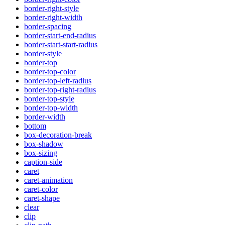
border-right-style
border-right-width
border-spacing
border-start-end-radius
border-start-start-radius
border-style
border-top
border-top-color
border-top-left-radius
border-top-right-radius
border-top-style
border-top-width
border-width
bottom
box-decoration-break
box-shadow
box-sizing
caption-side
caret
caret-animation
caret-color
caret-shape
clear
clip