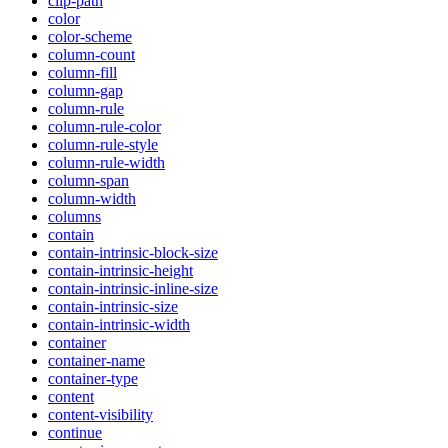
clip-path
color
color-scheme
column-count
column-fill
column-gap
column-rule
column-rule-color
column-rule-style
column-rule-width
column-span
column-width
columns
contain
contain-intrinsic-block-size
contain-intrinsic-height
contain-intrinsic-inline-size
contain-intrinsic-size
contain-intrinsic-width
container
container-name
container-type
content
content-visibility
continue