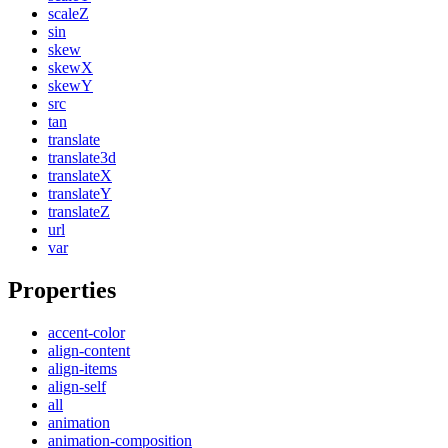
scaleZ
sin
skew
skewX
skewY
src
tan
translate
translate3d
translateX
translateY
translateZ
url
var
Properties
accent-color
align-content
align-items
align-self
all
animation
animation-composition