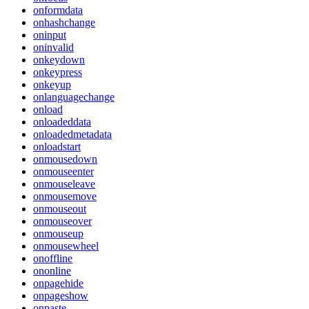
onformdata
onhashchange
oninput
oninvalid
onkeydown
onkeypress
onkeyup
onlanguagechange
onload
onloadeddata
onloadedmetadata
onloadstart
onmousedown
onmouseenter
onmouseleave
onmousemove
onmouseout
onmouseover
onmouseup
onmousewheel
onoffline
ononline
onpagehide
onpageshow
onpaste