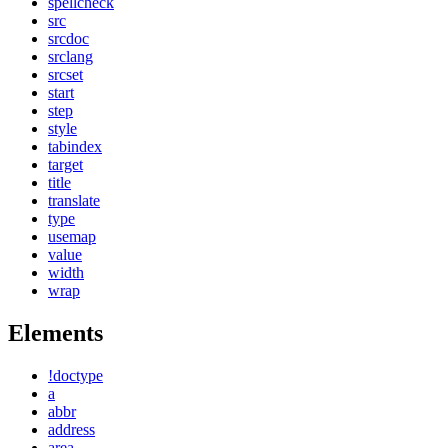
spellcheck
src
srcdoc
srclang
srcset
start
step
style
tabindex
target
title
translate
type
usemap
value
width
wrap
Elements
!doctype
a
abbr
address
area