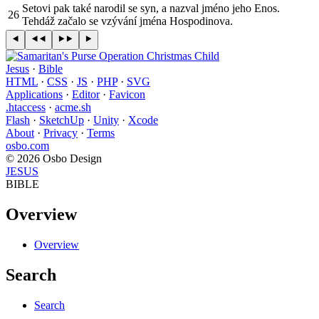
Setovi pak také narodil se syn, a nazval jméno jeho Enos.
26
Tehdáž začalo se vzývání jména Hospodinova.
Jesus
·
Bible
HTML
·
CSS
·
JS
·
PHP
·
SVG
Applications
·
Editor
·
Favicon
.htaccess
·
acme.sh
Flash
·
SketchUp
·
Unity
·
Xcode
About
·
Privacy
·
Terms
osbo.com
© 2026 Osbo Design
JESUS
BIBLE
Overview
Overview
Search
Search