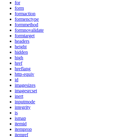
for
form
formaction
formenctype
formmethod
formnovalidate
formtarget
headers
height
hidden
high
href
hreflang
http-equiv
id
imagesizes
imagesrcset
inert
inputmode
integrity
is
ismap
itemid
itemprop
itemref