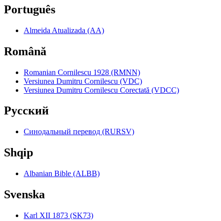
Português
Almeida Atualizada (AA)
Română
Romanian Cornilescu 1928 (RMNN)
Versiunea Dumitru Cornilescu (VDC)
Versiunea Dumitru Cornilescu Corectată (VDCC)
Pyccкий
Синодальный перевод (RURSV)
Shqip
Albanian Bible (ALBB)
Svenska
Karl XII 1873 (SK73)