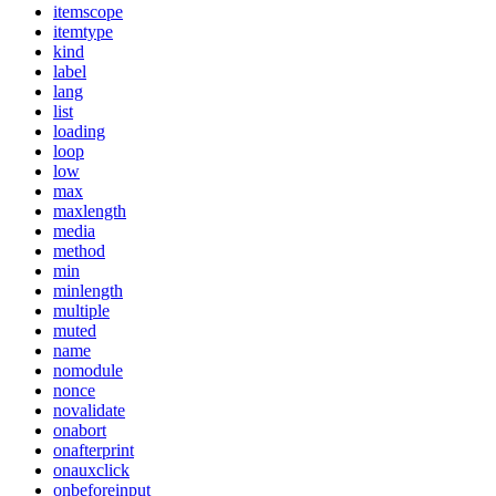
itemscope
itemtype
kind
label
lang
list
loading
loop
low
max
maxlength
media
method
min
minlength
multiple
muted
name
nomodule
nonce
novalidate
onabort
onafterprint
onauxclick
onbeforeinput