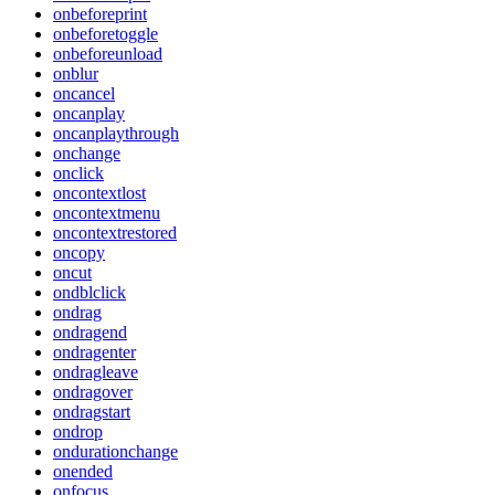
onbeforeprint
onbeforetoggle
onbeforeunload
onblur
oncancel
oncanplay
oncanplaythrough
onchange
onclick
oncontextlost
oncontextmenu
oncontextrestored
oncopy
oncut
ondblclick
ondrag
ondragend
ondragenter
ondragleave
ondragover
ondragstart
ondrop
ondurationchange
onended
onfocus