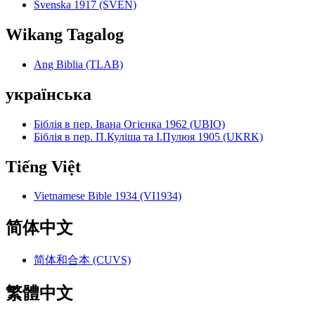
Svenska 1917 (SVEN)
Wikang Tagalog
Ang Biblia (TLAB)
українська
Біблія в пер. Івана Огієнка 1962 (UBIO)
Біблія в пер. П.Куліша та І.Пулюя 1905 (UKRK)
Tiếng Việt
Vietnamese Bible 1934 (VI1934)
简体中文
简体和合本 (CUVS)
繁體中文