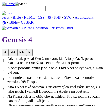
Jesus
·
Bible
·
HTML
·
CSS
·
JS
·
PHP
·
SVG
·
Applications
🏠︎
▸
Bible
▸
CSBKR
Genesis 4
Adam pak poznal Evu ženu svou, kterážto počavši, porodila
1
Kaina a řekla: Obdržela jsem muže na Hospodinu.
A opět porodila bratra jeho Abele. I byl Abel pastýř ovcí, a Kain
2
byl oráč.
Po mnohých pak dnech stalo se, že obětoval Kain z úrody
3
zemské obět Hospodinu.
Ano i Abel také obětoval z prvorozených věcí stáda svého, a z
4
tuku jejich. I vzhlédl Hospodin na Abele a na obět jeho.
Na Kaina pak a na obět jeho nevzhlédl. Protož rozlítil se Kain
5
náramně, a opadla tvář jeho.
I řekl Hospodin Kainovi: Proč jsi se tak rozpálil hněvem? A