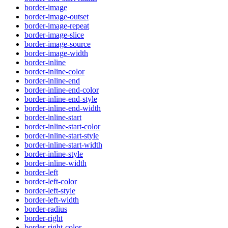
border-image
border-image-outset
border-image-repeat
border-image-slice
border-image-source
border-image-width
border-inline
border-inline-color
border-inline-end
border-inline-end-color
border-inline-end-style
border-inline-end-width
border-inline-start
border-inline-start-color
border-inline-start-style
border-inline-start-width
border-inline-style
border-inline-width
border-left
border-left-color
border-left-style
border-left-width
border-radius
border-right
border-right-color