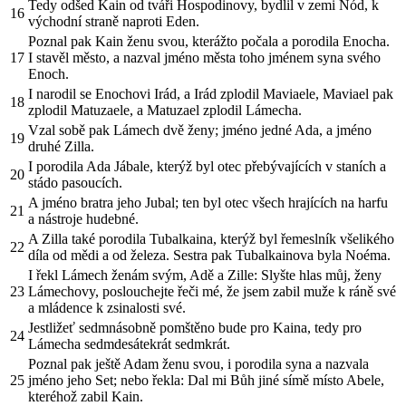
Tedy odšed Kain od tváři Hospodinovy, bydlil v zemi Nód, k
16
východní straně naproti Eden.
Poznal pak Kain ženu svou, kterážto počala a porodila Enocha.
17
I stavěl město, a nazval jméno města toho jménem syna svého
Enoch.
I narodil se Enochovi Irád, a Irád zplodil Maviaele, Maviael pak
18
zplodil Matuzaele, a Matuzael zplodil Lámecha.
Vzal sobě pak Lámech dvě ženy; jméno jedné Ada, a jméno
19
druhé Zilla.
I porodila Ada Jábale, kterýž byl otec přebývajících v staních a
20
stádo pasoucích.
A jméno bratra jeho Jubal; ten byl otec všech hrajících na harfu
21
a nástroje hudebné.
A Zilla také porodila Tubalkaina, kterýž byl řemeslník všelikého
22
díla od mědi a od železa. Sestra pak Tubalkainova byla Noéma.
I řekl Lámech ženám svým, Adě a Zille: Slyšte hlas můj, ženy
23
Lámechovy, poslouchejte řeči mé, že jsem zabil muže k ráně své
a mládence k zsinalosti své.
Jestližeť sedmnásobně pomštěno bude pro Kaina, tedy pro
24
Lámecha sedmdesátekrát sedmkrát.
Poznal pak ještě Adam ženu svou, i porodila syna a nazvala
25
jméno jeho Set; nebo řekla: Dal mi Bůh jiné símě místo Abele,
kteréhož zabil Kain.