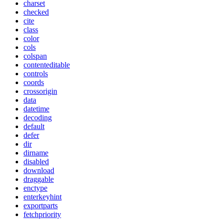
charset
checked
cite
class
color
cols
colspan
contenteditable
controls
coords
crossorigin
data
datetime
decoding
default
defer
dir
dirname
disabled
download
draggable
enctype
enterkeyhint
exportparts
fetchpriority