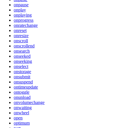
onpause
onplay
onplaying
onprogress
onratechange
onreset
onresize
onscroll
onscrollend
onsearch
onseeked
onseeking
onselect
onstorage
onsubmit
onsuspend
ontimeupdate
ontoggle
onunload
onvolumechange
onwaiting
onwheel
open
optimum