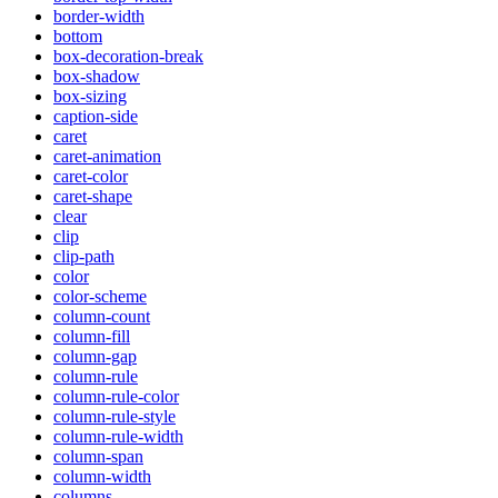
border-width
bottom
box-decoration-break
box-shadow
box-sizing
caption-side
caret
caret-animation
caret-color
caret-shape
clear
clip
clip-path
color
color-scheme
column-count
column-fill
column-gap
column-rule
column-rule-color
column-rule-style
column-rule-width
column-span
column-width
columns