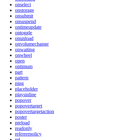
onselect
onstorage
onsubmit
onsuspend
ontimeupdate
ontoggle
onunload
onvolumechange
onwaiting
onwheel
open
optimum
part
pattern
ping
placeholder
playsinline
popover
popovertarget
popovertargetaction
poster
preload
readonly
referrerpolicy
rel