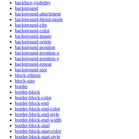
backface-visibility
background
background-attachment
background-blend-mode
background-clip
background-color
background-image
background-origin
background-position
background-position-x
background-position-y
background-repeat
background-size
block-ellipsis
block-size
border
border-block
border-block-color
border-block-end
border-block-end-color
border-block-end-style
border-block-end-width
border-block-start
border-block-start-color
border-block-start-style