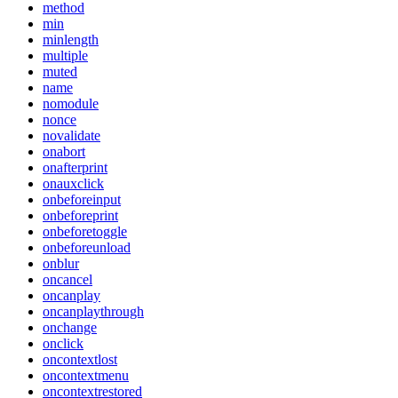
method
min
minlength
multiple
muted
name
nomodule
nonce
novalidate
onabort
onafterprint
onauxclick
onbeforeinput
onbeforeprint
onbeforetoggle
onbeforeunload
onblur
oncancel
oncanplay
oncanplaythrough
onchange
onclick
oncontextlost
oncontextmenu
oncontextrestored