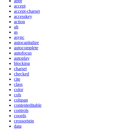
abbr
accept
accept-charset
accesskey
action
alt
as
async
autocapitalize
autocomplete
autofocus
autoplay
blocking
charset
checked
cite
class
color
cols
colspan
contenteditable
controls
coords
crossorigin
data