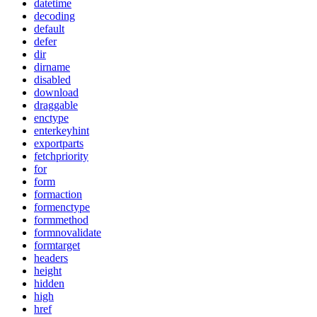
datetime
decoding
default
defer
dir
dirname
disabled
download
draggable
enctype
enterkeyhint
exportparts
fetchpriority
for
form
formaction
formenctype
formmethod
formnovalidate
formtarget
headers
height
hidden
high
href