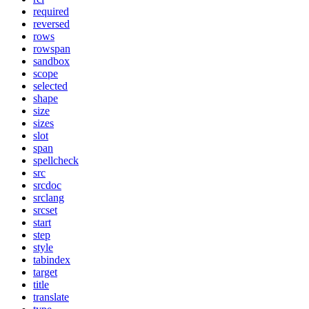
required
reversed
rows
rowspan
sandbox
scope
selected
shape
size
sizes
slot
span
spellcheck
src
srcdoc
srclang
srcset
start
step
style
tabindex
target
title
translate