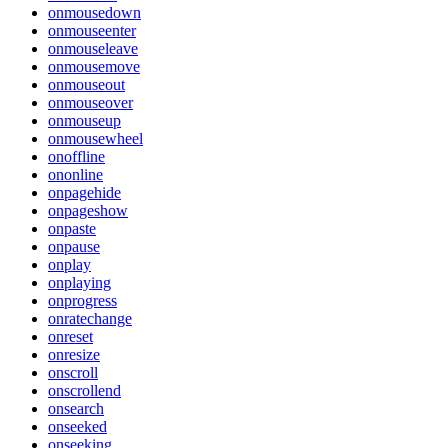
onmousedown
onmouseenter
onmouseleave
onmousemove
onmouseout
onmouseover
onmouseup
onmousewheel
onoffline
ononline
onpagehide
onpageshow
onpaste
onpause
onplay
onplaying
onprogress
onratechange
onreset
onresize
onscroll
onscrollend
onsearch
onseeked
onseeking