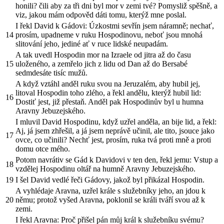
honili? čili aby za tři dni byl mor v zemi tvé? Pomysliž spěšně, a
viz, jakou mám odpověd dáti tomu, kterýž mne poslal.
I řekl David k Gádovi: Úzkostmi sevřín jsem náramně; nechať,
14
prosím, upadneme v ruku Hospodinovu, neboť jsou mnohá
slitování jeho, jediné ať v ruce lidské neupadám.
A tak uvedl Hospodin mor na Izraele od jitra až do času
15
uloženého, a zemřelo jich z lidu od Dan až do Bersabé
sedmdesáte tisíc mužů.
A když vztáhl anděl ruku svou na Jeruzalém, aby hubil jej,
litoval Hospodin toho zlého, a řekl andělu, kterýž hubil lid:
16
Dostiť jest, již přestaň. Anděl pak Hospodinův byl u humna
Aravny Jebuzejského.
I mluvil David Hospodinu, když uzřel anděla, an bije lid, a řekl:
Aj, já jsem zhřešil, a já jsem neprávě učinil, ale tito, jsouce jako
17
ovce, co učinili? Nechť jest, prosím, ruka tvá proti mně a proti
domu otce mého.
Potom navrátiv se Gád k Davidovi v ten den, řekl jemu: Vstup a
18
vzdělej Hospodinu oltář na humně Aravny Jebuzejského.
19
I šel David vedlé řeči Gádovy, jakož byl přikázal Hospodin.
A vyhlédaje Aravna, uzřel krále s služebníky jeho, an jdou k
20
němu; protož vyšed Aravna, poklonil se králi tváří svou až k
zemi.
I řekl Aravna: Proč přišel pán můj král k služebníku svému?