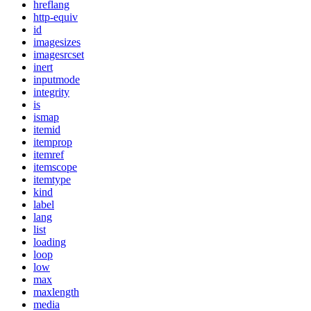
hreflang
http-equiv
id
imagesizes
imagesrcset
inert
inputmode
integrity
is
ismap
itemid
itemprop
itemref
itemscope
itemtype
kind
label
lang
list
loading
loop
low
max
maxlength
media