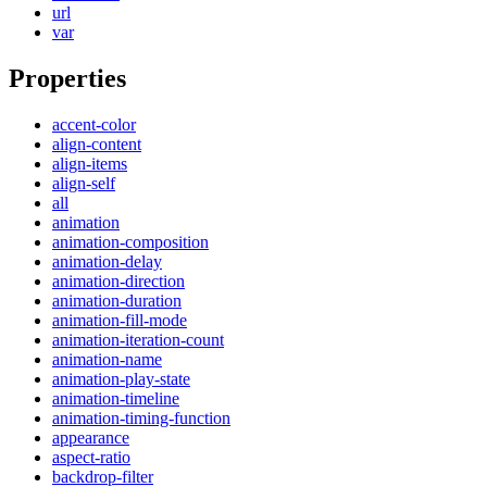
url
var
Properties
accent-color
align-content
align-items
align-self
all
animation
animation-composition
animation-delay
animation-direction
animation-duration
animation-fill-mode
animation-iteration-count
animation-name
animation-play-state
animation-timeline
animation-timing-function
appearance
aspect-ratio
backdrop-filter