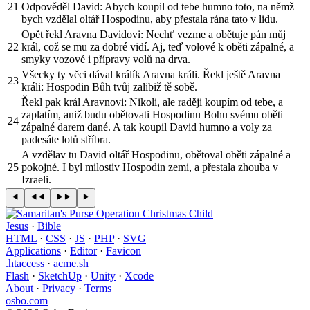
21
Odpověděl David: Abych koupil od tebe humno toto, na němž
bych vzdělal oltář Hospodinu, aby přestala rána tato v lidu.
Opět řekl Aravna Davidovi: Nechť vezme a obětuje pán můj
22
král, což se mu za dobré vidí. Aj, teď volové k oběti zápalné, a
smyky vozové i přípravy volů na drva.
Všecky ty věci dával králík Aravna králi. Řekl ještě Aravna
23
králi: Hospodin Bůh tvůj zalibiž tě sobě.
Řekl pak král Aravnovi: Nikoli, ale raději koupím od tebe, a
zaplatím, aniž budu obětovati Hospodinu Bohu svému oběti
24
zápalné darem dané. A tak koupil David humno a voly za
padesáte lotů stříbra.
A vzdělav tu David oltář Hospodinu, obětoval oběti zápalné a
25
pokojné. I byl milostiv Hospodin zemi, a přestala zhouba v
Izraeli.
Jesus
·
Bible
HTML
·
CSS
·
JS
·
PHP
·
SVG
Applications
·
Editor
·
Favicon
.htaccess
·
acme.sh
Flash
·
SketchUp
·
Unity
·
Xcode
About
·
Privacy
·
Terms
osbo.com