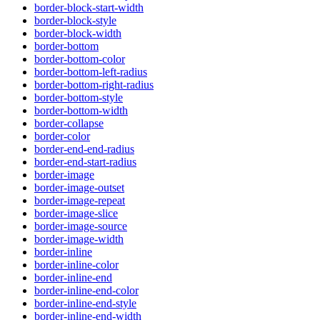
border-block-start-width
border-block-style
border-block-width
border-bottom
border-bottom-color
border-bottom-left-radius
border-bottom-right-radius
border-bottom-style
border-bottom-width
border-collapse
border-color
border-end-end-radius
border-end-start-radius
border-image
border-image-outset
border-image-repeat
border-image-slice
border-image-source
border-image-width
border-inline
border-inline-color
border-inline-end
border-inline-end-color
border-inline-end-style
border-inline-end-width