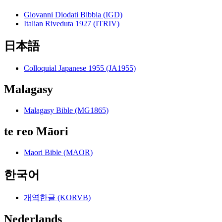
Giovanni Diodati Bibbia (IGD)
Italian Riveduta 1927 (ITRIV)
日本語
Colloquial Japanese 1955 (JA1955)
Malagasy
Malagasy Bible (MG1865)
te reo Māori
Maori Bible (MAOR)
한국어
개역한글 (KORVB)
Nederlands