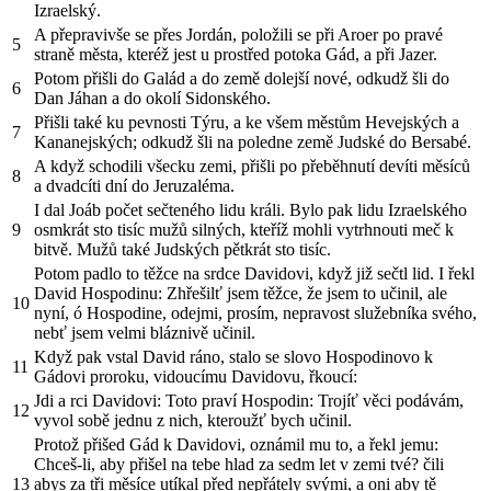
Izraelský.
A přepravivše se přes Jordán, položili se při Aroer po pravé
5
straně města, kteréž jest u prostřed potoka Gád, a při Jazer.
Potom přišli do Galád a do země dolejší nové, odkudž šli do
6
Dan Jáhan a do okolí Sidonského.
Přišli také ku pevnosti Týru, a ke všem městům Hevejských a
7
Kananejských; odkudž šli na poledne země Judské do Bersabé.
A když schodili všecku zemi, přišli po přeběhnutí devíti měsíců
8
a dvadcíti dní do Jeruzaléma.
I dal Joáb počet sečteného lidu králi. Bylo pak lidu Izraelského
9
osmkrát sto tisíc mužů silných, kteříž mohli vytrhnouti meč k
bitvě. Mužů také Judských pětkrát sto tisíc.
Potom padlo to těžce na srdce Davidovi, když již sečtl lid. I řekl
David Hospodinu: Zhřešilť jsem těžce, že jsem to učinil, ale
10
nyní, ó Hospodine, odejmi, prosím, nepravost služebníka svého,
nebť jsem velmi bláznivě učinil.
Když pak vstal David ráno, stalo se slovo Hospodinovo k
11
Gádovi proroku, vidoucímu Davidovu, řkoucí:
Jdi a rci Davidovi: Toto praví Hospodin: Trojíť věci podávám,
12
vyvol sobě jednu z nich, kteroužť bych učinil.
Protož přišed Gád k Davidovi, oznámil mu to, a řekl jemu:
Chceš-li, aby přišel na tebe hlad za sedm let v zemi tvé? čili
13
abys za tři měsíce utíkal před nepřátely svými, a oni aby tě