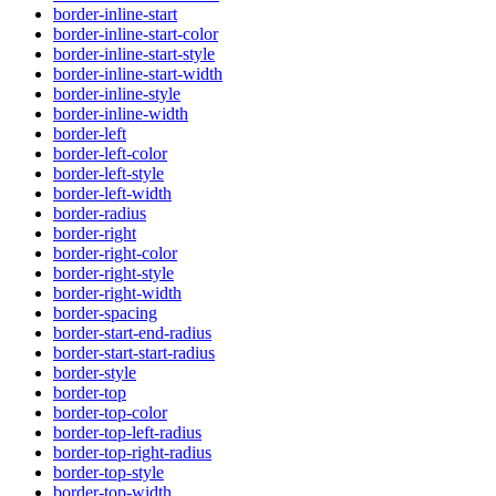
border-inline-start
border-inline-start-color
border-inline-start-style
border-inline-start-width
border-inline-style
border-inline-width
border-left
border-left-color
border-left-style
border-left-width
border-radius
border-right
border-right-color
border-right-style
border-right-width
border-spacing
border-start-end-radius
border-start-start-radius
border-style
border-top
border-top-color
border-top-left-radius
border-top-right-radius
border-top-style
border-top-width