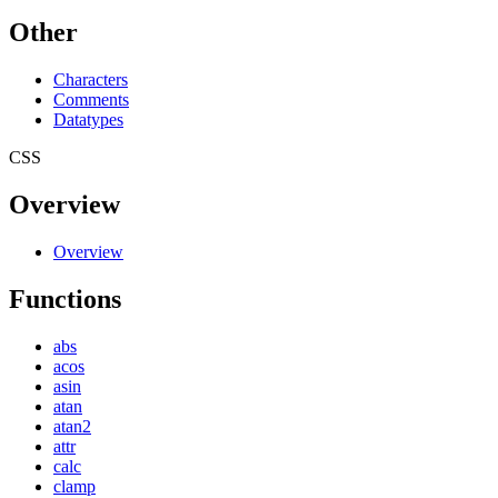
Other
Characters
Comments
Datatypes
CSS
Overview
Overview
Functions
abs
acos
asin
atan
atan2
attr
calc
clamp