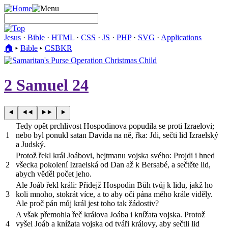
Jesus
·
Bible
·
HTML
·
CSS
·
JS
·
PHP
·
SVG
·
Applications
🏠︎
▸
Bible
▸
CSBKR
2 Samuel 24
Tedy opět prchlivost Hospodinova popudila se proti Izraelovi;
1
nebo byl ponukl satan Davida na ně, řka: Jdi, sečti lid Izraelský
a Judský.
Protož řekl král Joábovi, hejtmanu vojska svého: Projdi i hned
2
všecka pokolení Izraelská od Dan až k Bersabé, a sečtěte lid,
abych věděl počet jeho.
Ale Joáb řekl králi: Přidejž Hospodin Bůh tvůj k lidu, jakž ho
3
koli mnoho, stokrát více, a to aby oči pána mého krále viděly.
Ale proč pán můj král jest toho tak žádostiv?
A však přemohla řeč králova Joába i knížata vojska. Protož
4
vyšel Joáb a knížata vojska od tváři královy, aby sečtli lid