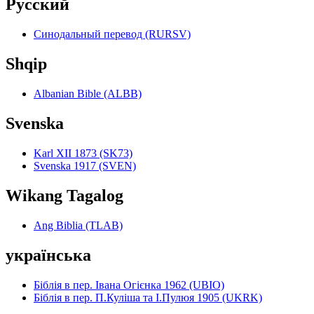
Pyccкий
Синодальный перевод (RURSV)
Shqip
Albanian Bible (ALBB)
Svenska
Karl XII 1873 (SK73)
Svenska 1917 (SVEN)
Wikang Tagalog
Ang Biblia (TLAB)
українська
Біблія в пер. Івана Огієнка 1962 (UBIO)
Біблія в пер. П.Куліша та І.Пулюя 1905 (UKRK)