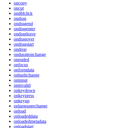
oncopy
oncut
ondblclick
ondrag
ondragend
ondragenter
ondragleave
ondragover
ondragstart
ondrop
ondurationchange
onended
onfocus
onformdata
onhashchange
oninput
oninvalid
onkeydown
onkeypress
onkeyup
onlanguagechange
onload
onloadeddata
onloadedmetadata
onloadstart