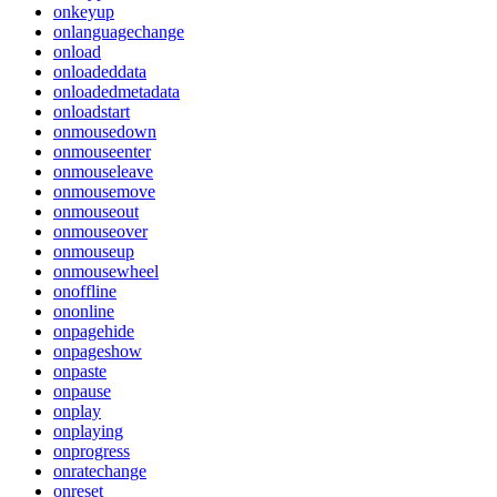
onkeyup
onlanguagechange
onload
onloadeddata
onloadedmetadata
onloadstart
onmousedown
onmouseenter
onmouseleave
onmousemove
onmouseout
onmouseover
onmouseup
onmousewheel
onoffline
ononline
onpagehide
onpageshow
onpaste
onpause
onplay
onplaying
onprogress
onratechange
onreset