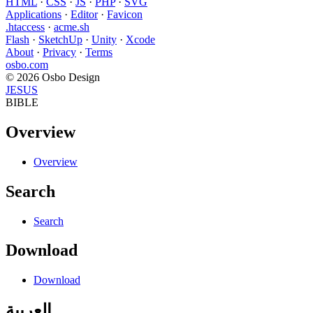
HTML
·
CSS
·
JS
·
PHP
·
SVG
Applications
·
Editor
·
Favicon
.htaccess
·
acme.sh
Flash
·
SketchUp
·
Unity
·
Xcode
About
·
Privacy
·
Terms
osbo.com
© 2026 Osbo Design
JESUS
BIBLE
Overview
Overview
Search
Search
Download
Download
العربية