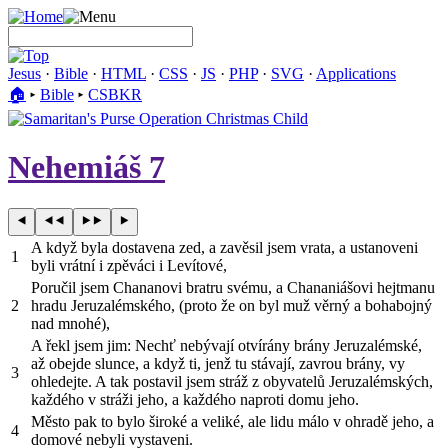
Jesus
·
Bible
·
HTML
·
CSS
·
JS
·
PHP
·
SVG
·
Applications
🏠︎
▸
Bible
▸
CSBKR
Nehemiáš 7
A když byla dostavena zed, a zavěsil jsem vrata, a ustanoveni
1
byli vrátní i zpěváci i Levítové,
Poručil jsem Chananovi bratru svému, a Chananiášovi hejtmanu
2
hradu Jeruzalémského, (proto že on byl muž věrný a bohabojný
nad mnohé),
A řekl jsem jim: Nechť nebývají otvírány brány Jeruzalémské,
až obejde slunce, a když ti, jenž tu stávají, zavrou brány, vy
3
ohledejte. A tak postavil jsem stráž z obyvatelů Jeruzalémských,
každého v stráži jeho, a každého naproti domu jeho.
Město pak to bylo široké a veliké, ale lidu málo v ohradě jeho, a
4
domové nebyli vystaveni.