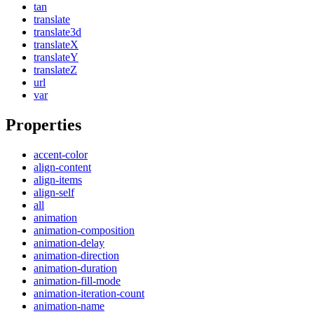
tan
translate
translate3d
translateX
translateY
translateZ
url
var
Properties
accent-color
align-content
align-items
align-self
all
animation
animation-composition
animation-delay
animation-direction
animation-duration
animation-fill-mode
animation-iteration-count
animation-name