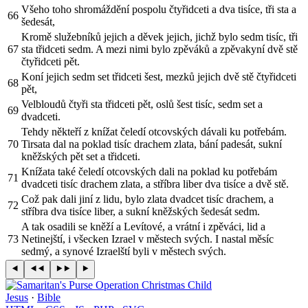
Všeho toho shromáždění pospolu čtyřidceti a dva tisíce, tři sta a
66
šedesát,
Kromě služebníků jejich a děvek jejich, jichž bylo sedm tisíc, tři
67
sta třidceti sedm. A mezi nimi bylo zpěváků a zpěvakyní dvě stě
čtyřidceti pět.
Koní jejich sedm set třidceti šest, mezků jejich dvě stě čtyřidceti
68
pět,
Velbloudů čtyři sta třidceti pět, oslů šest tisíc, sedm set a
69
dvadceti.
Tehdy někteří z knížat čeledí otcovských dávali ku potřebám.
70
Tirsata dal na poklad tisíc drachem zlata, bání padesát, sukní
kněžských pět set a třidceti.
Knížata také čeledí otcovských dali na poklad ku potřebám
71
dvadceti tisíc drachem zlata, a stříbra liber dva tisíce a dvě stě.
Což pak dali jiní z lidu, bylo zlata dvadcet tisíc drachem, a
72
stříbra dva tisíce liber, a sukní kněžských šedesát sedm.
A tak osadili se kněží a Levítové, a vrátní i zpěváci, lid a
73
Netinejští, i všecken Izrael v městech svých. I nastal měsíc
sedmý, a synové Izraelští byli v městech svých.
Jesus
·
Bible