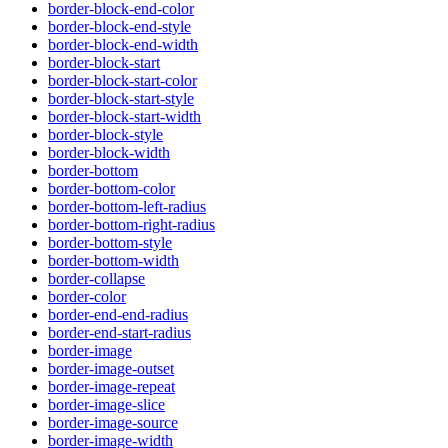
border-block-end-color
border-block-end-style
border-block-end-width
border-block-start
border-block-start-color
border-block-start-style
border-block-start-width
border-block-style
border-block-width
border-bottom
border-bottom-color
border-bottom-left-radius
border-bottom-right-radius
border-bottom-style
border-bottom-width
border-collapse
border-color
border-end-end-radius
border-end-start-radius
border-image
border-image-outset
border-image-repeat
border-image-slice
border-image-source
border-image-width