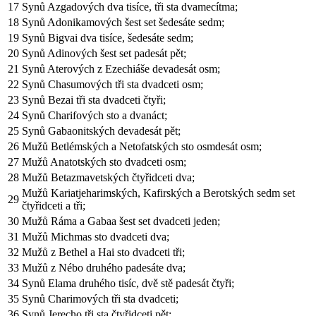
17
Synů Azgadových dva tisíce, tři sta dvamecítma;
18
Synů Adonikamových šest set šedesáte sedm;
19
Synů Bigvai dva tisíce, šedesáte sedm;
20
Synů Adinových šest set padesát pět;
21
Synů Aterových z Ezechiáše devadesát osm;
22
Synů Chasumových tři sta dvadceti osm;
23
Synů Bezai tři sta dvadceti čtyři;
24
Synů Charifových sto a dvanáct;
25
Synů Gabaonitských devadesát pět;
26
Mužů Betlémských a Netofatských sto osmdesát osm;
27
Mužů Anatotských sto dvadceti osm;
28
Mužů Betazmavetských čtyřidceti dva;
Mužů Kariatjeharimských, Kafirských a Berotských sedm set
29
čtyřidceti a tři;
30
Mužů Ráma a Gabaa šest set dvadceti jeden;
31
Mužů Michmas sto dvadceti dva;
32
Mužů z Bethel a Hai sto dvadceti tři;
33
Mužů z Nébo druhého padesáte dva;
34
Synů Elama druhého tisíc, dvě stě padesát čtyři;
35
Synů Charimových tři sta dvadceti;
36
Synů Jerecho tři sta čtyřidceti pět;