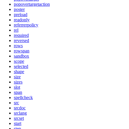
popovertargetaction
poster
preload
readonly
referrerpolicy
rel
required
reversed
rows
rowspan
sandbox
scope
selected
shape
size
sizes
slot
span
spellcheck
src
srcdoc
srclang
srcset
start
step