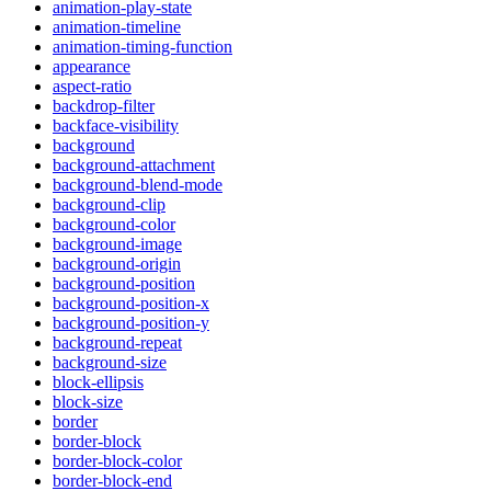
animation-play-state
animation-timeline
animation-timing-function
appearance
aspect-ratio
backdrop-filter
backface-visibility
background
background-attachment
background-blend-mode
background-clip
background-color
background-image
background-origin
background-position
background-position-x
background-position-y
background-repeat
background-size
block-ellipsis
block-size
border
border-block
border-block-color
border-block-end