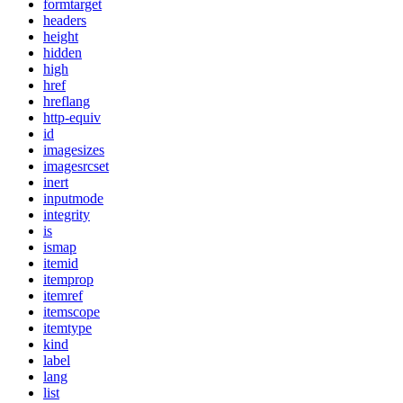
formtarget
headers
height
hidden
high
href
hreflang
http-equiv
id
imagesizes
imagesrcset
inert
inputmode
integrity
is
ismap
itemid
itemprop
itemref
itemscope
itemtype
kind
label
lang
list