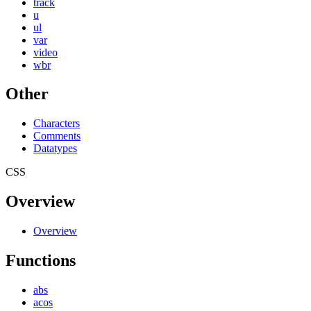
track
u
ul
var
video
wbr
Other
Characters
Comments
Datatypes
CSS
Overview
Overview
Functions
abs
acos