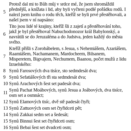
Protož dal mi to Bůh můj v srdce mé, že jsem shromáždil
přednější, a knížata i lid, aby byli vyčteni podlé pořádku rodů. I
5
nalezl jsem knihu o rodu těch, kteříž se byli prvé přestěhovali, a
našel jsem v ní napsáno:
Tito jsou lidé té krajiny, kteříž šli z zajetí a přestěhování toho,
jakž je byl přestěhoval Nabuchodonozor král Babylonský, a
6
navrátili se do Jeruzaléma a do Judstva, jeden každý do města
svého.
Kteříž přišli s Zorobábelem, s Jesua, s Nehemiášem, Azariášem,
Raamiášem, Nachamanem, Mardocheem, Bilsanem,
7
Misperetem, Bigvajem, Nechumem, Baanou, počet mužů z lidu
Izraelského:
8
Synů Farosových dva tisíce, sto sedmdesát dva;
9
Synů Sefatiášových tři sta sedmdesát dva;
10
Synů Arachových šest set padesát dva;
Synů Pachat Moábových, synů Jesua a Joábových, dva tisíce,
11
osm set a osmnáct;
12
Synů Elamových tisíc, dvě stě padesát čtyři;
13
Synů Zattuových osm set čtyřidceti pět;
14
Synů Zakkai sedm set a šedesát;
15
Synů Binnui šest set čtyřidceti osm;
16
Synů Bebai šest set dvadceti osm;