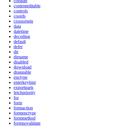
colspan
contenteditable
controls
coords
crossorigin
data
datetime
decoding
default
defer
dir
dirname
disabled
download
draggable
enctype
enterkeyhint
exportparts
fetchpriority
for
form
formaction
formenctype
formmethod
formnovalidate