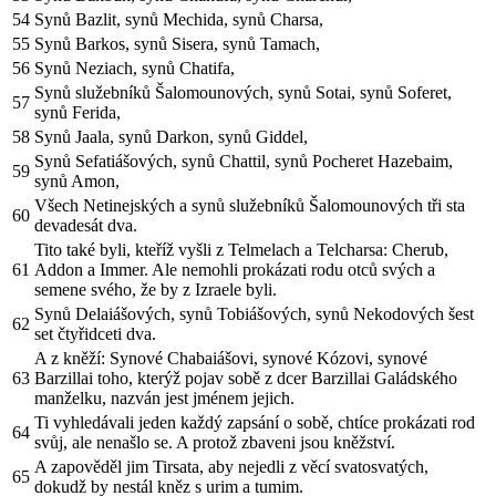
54
Synů Bazlit, synů Mechida, synů Charsa,
55
Synů Barkos, synů Sisera, synů Tamach,
56
Synů Neziach, synů Chatifa,
Synů služebníků Šalomounových, synů Sotai, synů Soferet,
57
synů Ferida,
58
Synů Jaala, synů Darkon, synů Giddel,
Synů Sefatiášových, synů Chattil, synů Pocheret Hazebaim,
59
synů Amon,
Všech Netinejských a synů služebníků Šalomounových tři sta
60
devadesát dva.
Tito také byli, kteříž vyšli z Telmelach a Telcharsa: Cherub,
61
Addon a Immer. Ale nemohli prokázati rodu otců svých a
semene svého, že by z Izraele byli.
Synů Delaiášových, synů Tobiášových, synů Nekodových šest
62
set čtyřidceti dva.
A z kněží: Synové Chabaiášovi, synové Kózovi, synové
63
Barzillai toho, kterýž pojav sobě z dcer Barzillai Galádského
manželku, nazván jest jménem jejich.
Ti vyhledávali jeden každý zapsání o sobě, chtíce prokázati rod
64
svůj, ale nenašlo se. A protož zbaveni jsou kněžství.
A zapověděl jim Tirsata, aby nejedli z věcí svatosvatých,
65
dokudž by nestál kněz s urim a tumim.