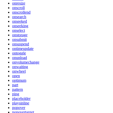
onresize
onscroll
onscrollend
onsearch
onseeked
onseeking
onselect
onstorage
onsubmit
onsuspend
ontimeupdate
ontoggle
onunload
onvolumechange
onwaiting
onwheel
open
optimum
part
pattern
ping
placeholder
playsinline
popover
popovertarget