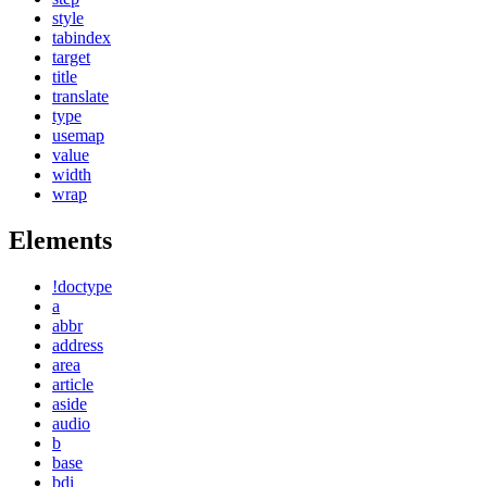
style
tabindex
target
title
translate
type
usemap
value
width
wrap
Elements
!doctype
a
abbr
address
area
article
aside
audio
b
base
bdi