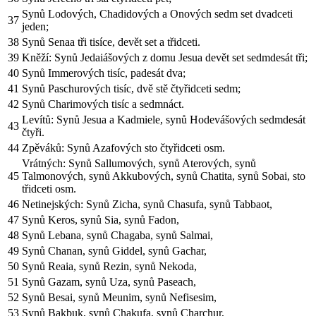
Synů Lodových, Chadidových a Onových sedm set dvadceti
37
jeden;
38
Synů Senaa tři tisíce, devět set a třidceti.
39
Kněží: Synů Jedaiášových z domu Jesua devět set sedmdesát tři;
40
Synů Immerových tisíc, padesát dva;
41
Synů Paschurových tisíc, dvě stě čtyřidceti sedm;
42
Synů Charimových tisíc a sedmnáct.
Levítů: Synů Jesua a Kadmiele, synů Hodevášových sedmdesát
43
čtyři.
44
Zpěváků: Synů Azafových sto čtyřidceti osm.
Vrátných: Synů Sallumových, synů Aterových, synů
45
Talmonových, synů Akkubových, synů Chatita, synů Sobai, sto
třidceti osm.
46
Netinejských: Synů Zicha, synů Chasufa, synů Tabbaot,
47
Synů Keros, synů Sia, synů Fadon,
48
Synů Lebana, synů Chagaba, synů Salmai,
49
Synů Chanan, synů Giddel, synů Gachar,
50
Synů Reaia, synů Rezin, synů Nekoda,
51
Synů Gazam, synů Uza, synů Paseach,
52
Synů Besai, synů Meunim, synů Nefisesim,
53
Synů Bakbuk, synů Chakufa, synů Charchur,