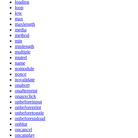
loading
loop
low
max
maxlength
media
method
min
minlength
multiple
muted
name
nomodule
nonce
novalidate
onabort
onafterprint
onauxclick
onbeforeinput
onbeforeprint
onbeforetoggle
onbeforeunload
onblur
oncancel
oncanplay