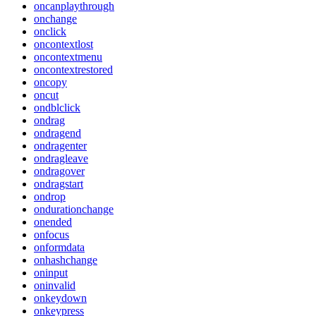
oncanplaythrough
onchange
onclick
oncontextlost
oncontextmenu
oncontextrestored
oncopy
oncut
ondblclick
ondrag
ondragend
ondragenter
ondragleave
ondragover
ondragstart
ondrop
ondurationchange
onended
onfocus
onformdata
onhashchange
oninput
oninvalid
onkeydown
onkeypress