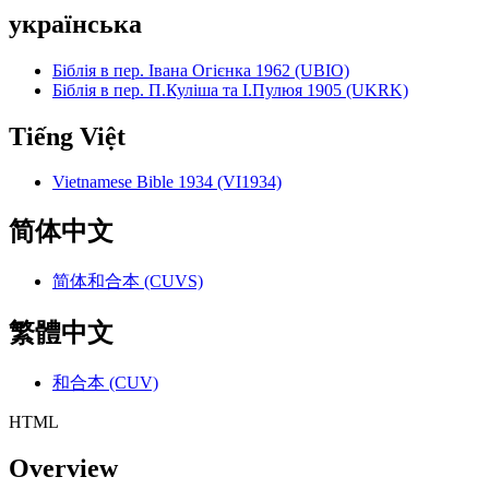
українська
Біблія в пер. Івана Огієнка 1962 (UBIO)
Біблія в пер. П.Куліша та І.Пулюя 1905 (UKRK)
Tiếng Việt
Vietnamese Bible 1934 (VI1934)
简体中文
简体和合本 (CUVS)
繁體中文
和合本 (CUV)
HTML
Overview