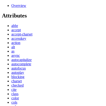
Overview
Attributes
abbr
accept
accept-charset
accesskey
action
alt
as
async
autocapitalize
autocomplete
autofocus
autoplay
blocking
charset
checked
cite
class
color
cols