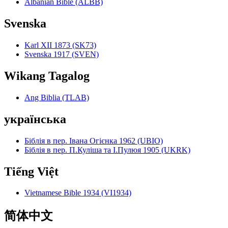
Albanian Bible (ALBB)
Svenska
Karl XII 1873 (SK73)
Svenska 1917 (SVEN)
Wikang Tagalog
Ang Biblia (TLAB)
українська
Біблія в пер. Івана Огієнка 1962 (UBIO)
Біблія в пер. П.Куліша та І.Пулюя 1905 (UKRK)
Tiếng Việt
Vietnamese Bible 1934 (VI1934)
简体中文