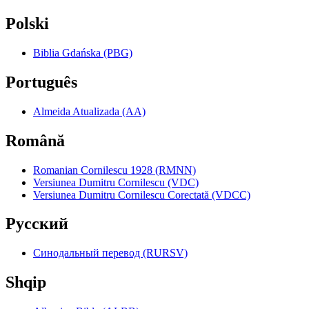
Polski
Biblia Gdańska (PBG)
Português
Almeida Atualizada (AA)
Română
Romanian Cornilescu 1928 (RMNN)
Versiunea Dumitru Cornilescu (VDC)
Versiunea Dumitru Cornilescu Corectată (VDCC)
Pyccкий
Синодальный перевод (RURSV)
Shqip