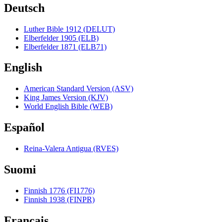
Deutsch
Luther Bible 1912 (DELUT)
Elberfelder 1905 (ELB)
Elberfelder 1871 (ELB71)
English
American Standard Version (ASV)
King James Version (KJV)
World English Bible (WEB)
Español
Reina-Valera Antigua (RVES)
Suomi
Finnish 1776 (FI1776)
Finnish 1938 (FINPR)
Français