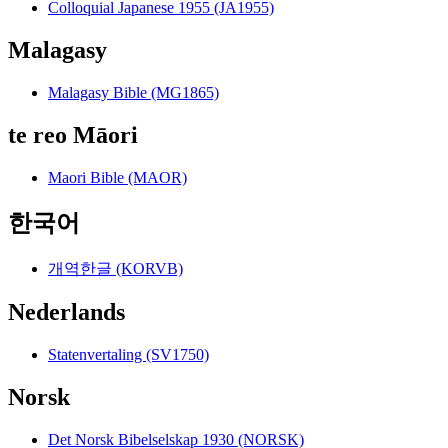
Colloquial Japanese 1955 (JA1955)
Malagasy
Malagasy Bible (MG1865)
te reo Māori
Maori Bible (MAOR)
한국어
개역한글 (KORVB)
Nederlands
Statenvertaling (SV1750)
Norsk
Det Norsk Bibelselskap 1930 (NORSK)