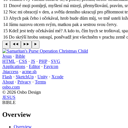
11
Dnové moji pomíjejí, myšlení má mizejí, přemyšlování, pravím, s
12
Noc mi obracejí v den, a světla denního ukracují pro přítomnost t
13
Abych pak čeho i očekával, hrob bude dům můj, ve tmě usteli lož
14
Jámu nazovu otcem svým, matkou pak a sestrou svou červy.
15
Kdež jest tedy očekávání mé? A kdo to, čím bych se troštoval, spa
16
Do skrýší hrobu sstoupí, poněvadž jest všechněm v prachu země o
Jesus
·
Bible
HTML
·
CSS
·
JS
·
PHP
·
SVG
Applications
·
Editor
·
Favicon
.htaccess
·
acme.sh
Flash
·
SketchUp
·
Unity
·
Xcode
About
·
Privacy
·
Terms
osbo.com
© 2026 Osbo Design
JESUS
BIBLE
Overview
Overview