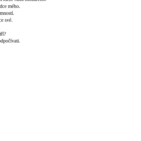
rdce mého.
emností.
ce své.
tří?
dpočívati.