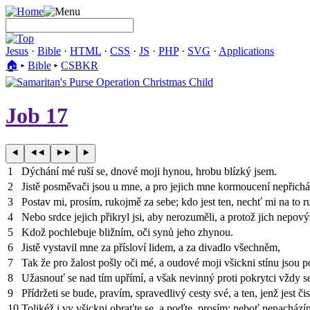
Jesus
·
Bible
·
HTML
·
CSS
·
JS
·
PHP
·
SVG
·
Applications
🏠︎
▸
Bible
▸
CSBKR
Job 17
1
Dýchání mé ruší se, dnové moji hynou, hrobu blízký jsem.
2
Jistě posměvači jsou u mne, a pro jejich mne kormoucení nepřicház
3
Postav mi, prosím, rukojmě za sebe; kdo jest ten, nechť mi na to 
4
Nebo srdce jejich přikryl jsi, aby nerozuměli, a protož jich nepový
5
Kdož pochlebuje bližním, oči synů jeho zhynou.
6
Jistě vystavil mne za přísloví lidem, a za divadlo všechněm,
7
Tak že pro žalost pošly oči mé, a oudové moji všickni stínu jsou 
8
Užasnouť se nad tím upřímí, a však nevinný proti pokrytci vždy se
9
Přídržeti se bude, pravím, spravedlivý cesty své, a ten, jenž jest či
10
Tolikéž i vy všickni obraťte se, a poďte, prosím; neboť nenachá