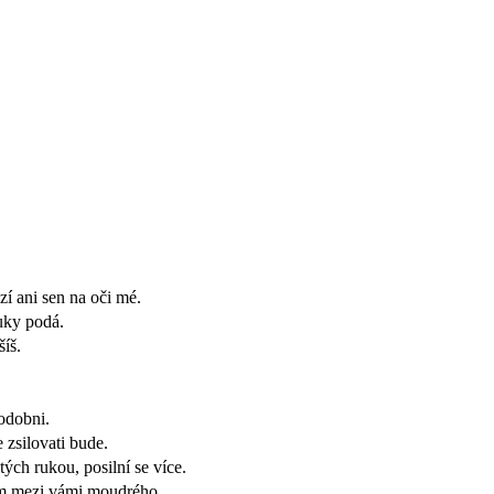
í ani sen na oči mé.
ruky podá.
šíš.
podobni.
 zsilovati bude.
stých rukou, posilní se více.
zím mezi vámi moudrého.