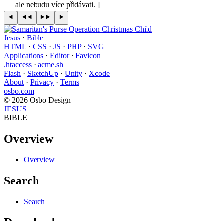
ale nebudu více přidávati. ]
Jesus
·
Bible
HTML
·
CSS
·
JS
·
PHP
·
SVG
Applications
·
Editor
·
Favicon
.htaccess
·
acme.sh
Flash
·
SketchUp
·
Unity
·
Xcode
About
·
Privacy
·
Terms
osbo.com
© 2026 Osbo Design
JESUS
BIBLE
Overview
Overview
Search
Search