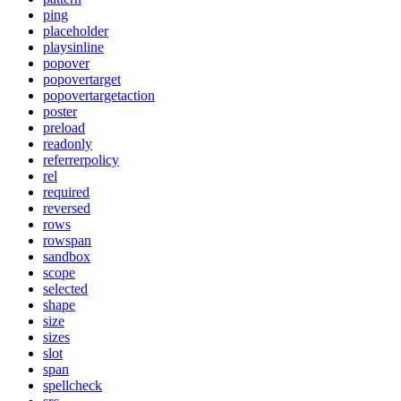
ping
placeholder
playsinline
popover
popovertarget
popovertargetaction
poster
preload
readonly
referrerpolicy
rel
required
reversed
rows
rowspan
sandbox
scope
selected
shape
size
sizes
slot
span
spellcheck