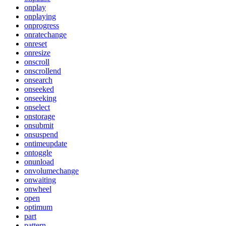
onplay
onplaying
onprogress
onratechange
onreset
onresize
onscroll
onscrollend
onsearch
onseeked
onseeking
onselect
onstorage
onsubmit
onsuspend
ontimeupdate
ontoggle
onunload
onvolumechange
onwaiting
onwheel
open
optimum
part
pattern