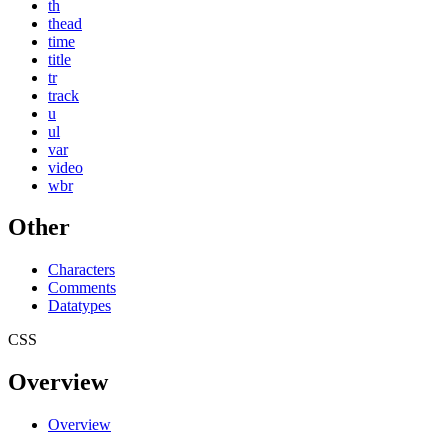
th
thead
time
title
tr
track
u
ul
var
video
wbr
Other
Characters
Comments
Datatypes
CSS
Overview
Overview