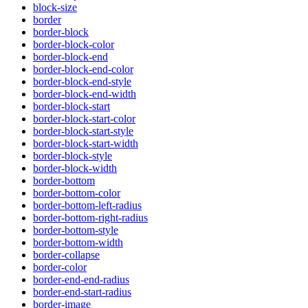
block-size
border
border-block
border-block-color
border-block-end
border-block-end-color
border-block-end-style
border-block-end-width
border-block-start
border-block-start-color
border-block-start-style
border-block-start-width
border-block-style
border-block-width
border-bottom
border-bottom-color
border-bottom-left-radius
border-bottom-right-radius
border-bottom-style
border-bottom-width
border-collapse
border-color
border-end-end-radius
border-end-start-radius
border-image