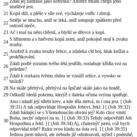
Zdali jej zastrašíš jako kobylku? Anobrž frkání chřípí jeho
20
strašlivé jest.
21
Kopá důl, a pléše v síle své, vycházeje vstříc i zbroji.
Směje se strachu, aniž se leká, aniž ustupuje zpátkem před
22
ostrostí meče,
23
Ač i toul na něm chřestí, a blyští se dřevce a kopí.
S hřmotem a s hněvem kopá zemi, aniž pokojně stojí k zvuku
24
trouby.
Anobrž k zvuku trouby řehce, a zdaleka cítí boj, hluk knížat a
25
prokřikování.
Zdali podlé rozumu tvého létá jestřáb, roztahuje křídla svá na
26
poledne?
Zdali k rozkazu tvému zhůru se vznáší orlice, a vysoko se
27
hnízdí?
28
Na skále přebývá, přebývá na špičaté skále jako na hradě,
29
Odkudž hledá pokrmu, kterýž z daleka očima svýma spatřuje.
Ano i mladí její střebí krev, a kde těla mrtvá, tu i ona jest. [ (Job
39:31) A tak odpovídaje Hospodin Jobovi, řekl: ] [ (Job 39:32)
Zdali hádající se s Všemohoucím obviní jej? Kdo chce viniti
Boha, nechť odpoví na to. ] [ (Job 39:33) Tehdy odpověděl Job
30
Hospodinu a řekl: ] [ (Job 39:34) Aj, chaternýť jsem, což bych
odpovídal tobě? Ruku svou kladu na ústa svá. ] [ (Job 39:35)
Jednou jsem mluvil, ale nebudu již odmlouvati, nýbrž i podruhé,