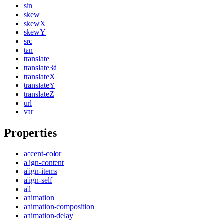
sin
skew
skewX
skewY
src
tan
translate
translate3d
translateX
translateY
translateZ
url
var
Properties
accent-color
align-content
align-items
align-self
all
animation
animation-composition
animation-delay