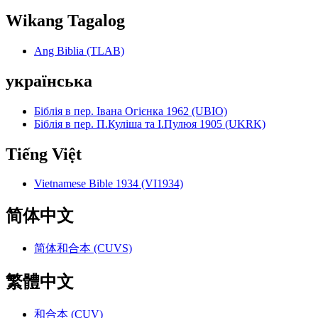
Wikang Tagalog
Ang Biblia (TLAB)
українська
Біблія в пер. Івана Огієнка 1962 (UBIO)
Біблія в пер. П.Куліша та І.Пулюя 1905 (UKRK)
Tiếng Việt
Vietnamese Bible 1934 (VI1934)
简体中文
简体和合本 (CUVS)
繁體中文
和合本 (CUV)