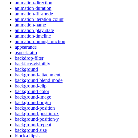
animation-direction
animation-duration
animation-fill-mode
animation-iteration-count
animation-name
animation-play-state
animation-timeline
animation-timing-function
appearance
aspect-ratio
backdrop-filter
backface-visibility
background
background-attachment
background-blend-mode
background-clip
background-color
background-image
background-origin
background-position
background-position-x
background-position-y
background-repeat
background-size
block-ellipsis