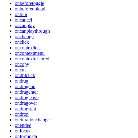
onbeforetoggle
onbeforeunload
onblur
oncancel
oncanplay
oncanplaythrough
onchange
onclick
oncontextlost
oncontextmenu
oncontextrestored
oncopy
oncut
ondblclick
ondrag
ondragend
ondragenter
ondragleave
ondragover
ondragstart
ondrop
ondurationchange
onended
onfocus
onformdata