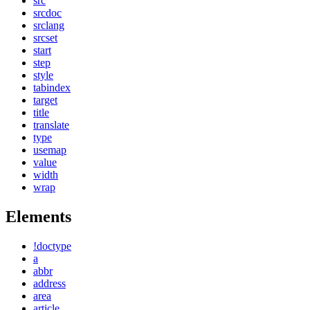
src
srcdoc
srclang
srcset
start
step
style
tabindex
target
title
translate
type
usemap
value
width
wrap
Elements
!doctype
a
abbr
address
area
article