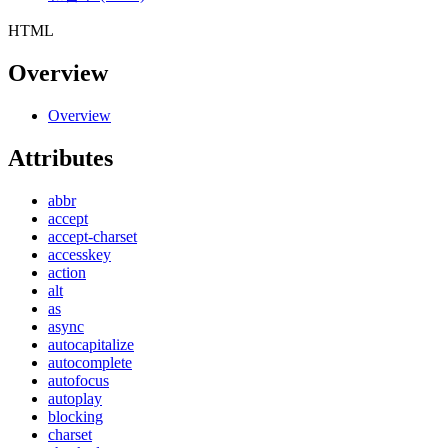
HTML
Overview
Overview
Attributes
abbr
accept
accept-charset
accesskey
action
alt
as
async
autocapitalize
autocomplete
autofocus
autoplay
blocking
charset