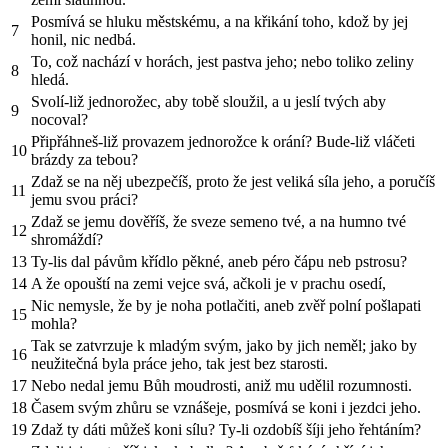
Posmívá se hluku městskému, a na křikání toho, kdož by jej
7
honil, nic nedbá.
To, což nachází v horách, jest pastva jeho; nebo toliko zeliny
8
hledá.
Svolí-liž jednorožec, aby tobě sloužil, a u jeslí tvých aby
9
nocoval?
Připřáhneš-liž provazem jednorožce k orání? Bude-liž vláčeti
10
brázdy za tebou?
Zdaž se na něj ubezpečíš, proto že jest veliká síla jeho, a poručíš
11
jemu svou práci?
Zdaž se jemu dověříš, že sveze semeno tvé, a na humno tvé
12
shromáždí?
13
Ty-lis dal pávům křídlo pěkné, aneb péro čápu neb pstrosu?
14
A že opouští na zemi vejce svá, ačkoli je v prachu osedí,
Nic nemysle, že by je noha potlačiti, aneb zvěř polní pošlapati
15
mohla?
Tak se zatvrzuje k mladým svým, jako by jich neměl; jako by
16
neužitečná byla práce jeho, tak jest bez starosti.
17
Nebo nedal jemu Bůh moudrosti, aniž mu udělil rozumnosti.
18
Časem svým zhůru se vznášeje, posmívá se koni i jezdci jeho.
19
Zdaž ty dáti můžeš koni sílu? Ty-li ozdobíš šíji jeho řehtáním?