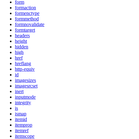
form
formaction
formenctype
formmethod
formnovalidate
formtarget
headers
height
hidden
high
href
hreflang
http-equiv
id
imagesizes
imagesrcset
inert
inputmode
integrity
is
ismap
itemid
itemprop
itemref
itemscope