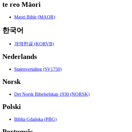
te reo Māori
Maori Bible (MAOR)
한국어
개역한글 (KORVB)
Nederlands
Statenvertaling (SV1750)
Norsk
Det Norsk Bibelselskap 1930 (NORSK)
Polski
Biblia Gdańska (PBG)
Português