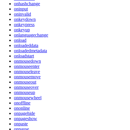
onhashchange
oninput
oninvalid
onkeydown
onkeypress
onkeyup
onlanguagechange
onload
onloadeddata
onloadedmetadata
onloadstart
onmousedown
onmouseenter
onmouseleave
onmousemove
onmouseout
onmouseover
onmouseup
onmousewheel
onoffline
ononline
onpagehide
onpageshow
onpaste
onpause