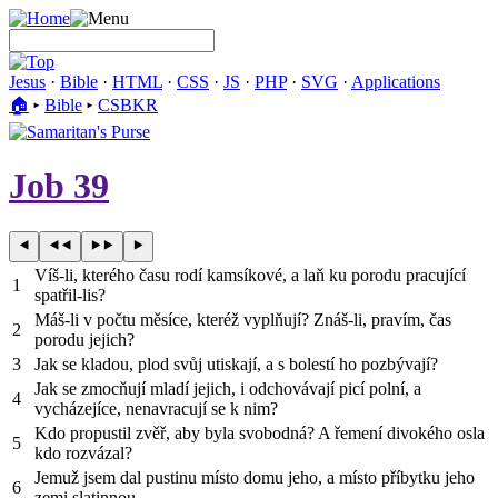
Jesus
·
Bible
·
HTML
·
CSS
·
JS
·
PHP
·
SVG
·
Applications
🏠︎
▸
Bible
▸
CSBKR
Job 39
Víš-li, kterého času rodí kamsíkové, a laň ku porodu pracující
1
spatřil-lis?
Máš-li v počtu měsíce, kteréž vyplňují? Znáš-li, pravím, čas
2
porodu jejich?
3
Jak se kladou, plod svůj utiskají, a s bolestí ho pozbývají?
Jak se zmocňují mladí jejich, i odchovávají picí polní, a
4
vycházejíce, nenavracují se k nim?
Kdo propustil zvěř, aby byla svobodná? A řemení divokého osla
5
kdo rozvázal?
Jemuž jsem dal pustinu místo domu jeho, a místo příbytku jeho
6
zemi slatinnou.