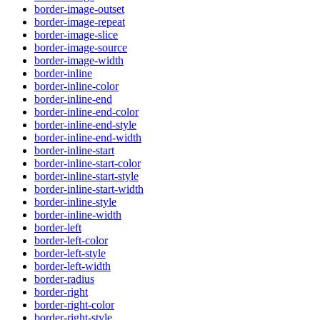
border-image-outset
border-image-repeat
border-image-slice
border-image-source
border-image-width
border-inline
border-inline-color
border-inline-end
border-inline-end-color
border-inline-end-style
border-inline-end-width
border-inline-start
border-inline-start-color
border-inline-start-style
border-inline-start-width
border-inline-style
border-inline-width
border-left
border-left-color
border-left-style
border-left-width
border-radius
border-right
border-right-color
border-right-style