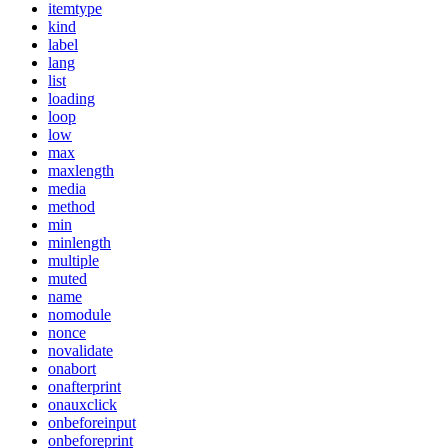
itemtype
kind
label
lang
list
loading
loop
low
max
maxlength
media
method
min
minlength
multiple
muted
name
nomodule
nonce
novalidate
onabort
onafterprint
onauxclick
onbeforeinput
onbeforeprint