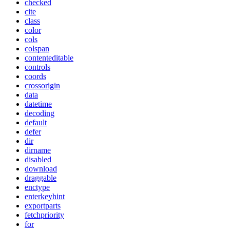
checked
cite
class
color
cols
colspan
contenteditable
controls
coords
crossorigin
data
datetime
decoding
default
defer
dir
dirname
disabled
download
draggable
enctype
enterkeyhint
exportparts
fetchpriority
for