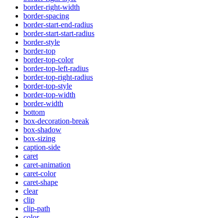
border-right-width
border-spacing
border-start-end-radius
border-start-start-radius
border-style
border-top
border-top-color
border-top-left-radius
border-top-right-radius
border-top-style
border-top-width
border-width
bottom
box-decoration-break
box-shadow
box-sizing
caption-side
caret
caret-animation
caret-color
caret-shape
clear
clip
clip-path
color