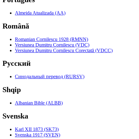
Almeida Atualizada (AA)
Română
Romanian Cornilescu 1928 (RMNN)
Versiunea Dumitru Cornilescu (VDC)
Versiunea Dumitru Cornilescu Corectată (VDCC)
Pyccкий
Синодальный перевод (RURSV)
Shqip
Albanian Bible (ALBB)
Svenska
Karl XII 1873 (SK73)
Svenska 1917 (SVEN)