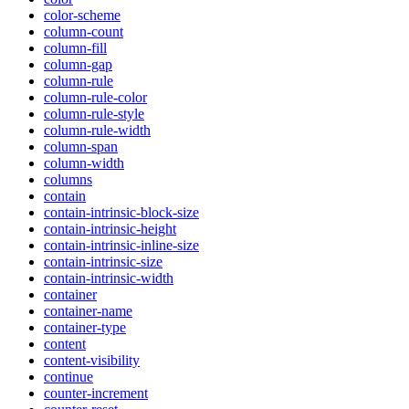
color-scheme
column-count
column-fill
column-gap
column-rule
column-rule-color
column-rule-style
column-rule-width
column-span
column-width
columns
contain
contain-intrinsic-block-size
contain-intrinsic-height
contain-intrinsic-inline-size
contain-intrinsic-size
contain-intrinsic-width
container
container-name
container-type
content
content-visibility
continue
counter-increment