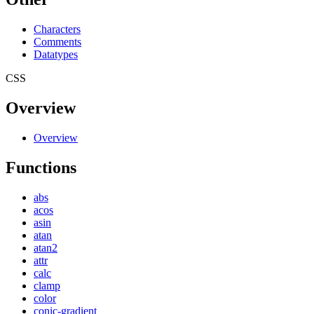
Characters
Comments
Datatypes
CSS
Overview
Overview
Functions
abs
acos
asin
atan
atan2
attr
calc
clamp
color
conic-gradient