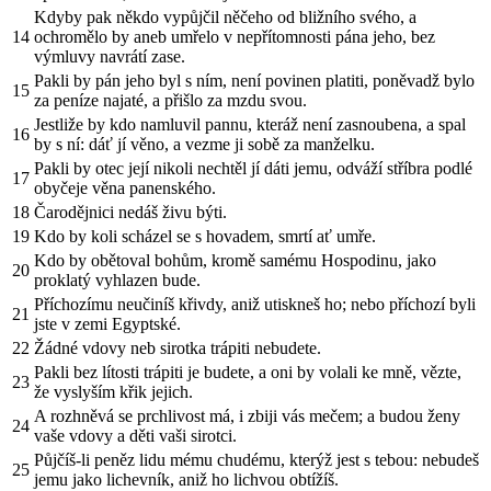
Kdyby pak někdo vypůjčil něčeho od bližního svého, a
14
ochromělo by aneb umřelo v nepřítomnosti pána jeho, bez
výmluvy navrátí zase.
Pakli by pán jeho byl s ním, není povinen platiti, poněvadž bylo
15
za peníze najaté, a přišlo za mzdu svou.
Jestliže by kdo namluvil pannu, kteráž není zasnoubena, a spal
16
by s ní: dáť jí věno, a vezme ji sobě za manželku.
Pakli by otec její nikoli nechtěl jí dáti jemu, odváží stříbra podlé
17
obyčeje věna panenského.
18
Čarodějnici nedáš živu býti.
19
Kdo by koli scházel se s hovadem, smrtí ať umře.
Kdo by obětoval bohům, kromě samému Hospodinu, jako
20
proklatý vyhlazen bude.
Příchozímu neučiníš křivdy, aniž utiskneš ho; nebo příchozí byli
21
jste v zemi Egyptské.
22
Žádné vdovy neb sirotka trápiti nebudete.
Pakli bez lítosti trápiti je budete, a oni by volali ke mně, vězte,
23
že vyslyším křik jejich.
A rozhněvá se prchlivost má, i zbiji vás mečem; a budou ženy
24
vaše vdovy a děti vaši sirotci.
Půjčíš-li peněz lidu mému chudému, kterýž jest s tebou: nebudeš
25
jemu jako lichevník, aniž ho lichvou obtížíš.