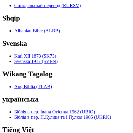
Синодальный перевод (RURSV)
Shqip
Albanian Bible (ALBB)
Svenska
Karl XII 1873 (SK73)
Svenska 1917 (SVEN)
Wikang Tagalog
Ang Biblia (TLAB)
українська
Біблія в пер. Івана Огієнка 1962 (UBIO)
Біблія в пер. П.Куліша та І.Пулюя 1905 (UKRK)
Tiếng Việt