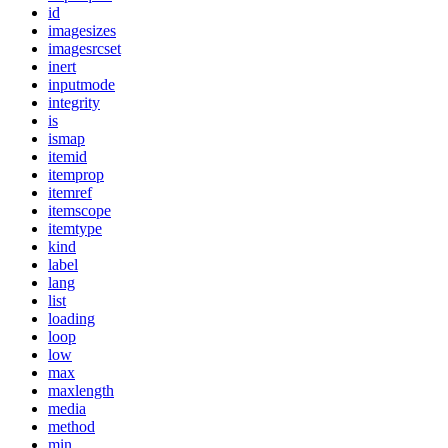
id
imagesizes
imagesrcset
inert
inputmode
integrity
is
ismap
itemid
itemprop
itemref
itemscope
itemtype
kind
label
lang
list
loading
loop
low
max
maxlength
media
method
min