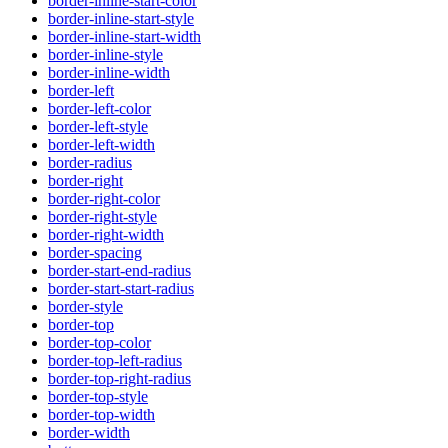
border-inline-start-color
border-inline-start-style
border-inline-start-width
border-inline-style
border-inline-width
border-left
border-left-color
border-left-style
border-left-width
border-radius
border-right
border-right-color
border-right-style
border-right-width
border-spacing
border-start-end-radius
border-start-start-radius
border-style
border-top
border-top-color
border-top-left-radius
border-top-right-radius
border-top-style
border-top-width
border-width