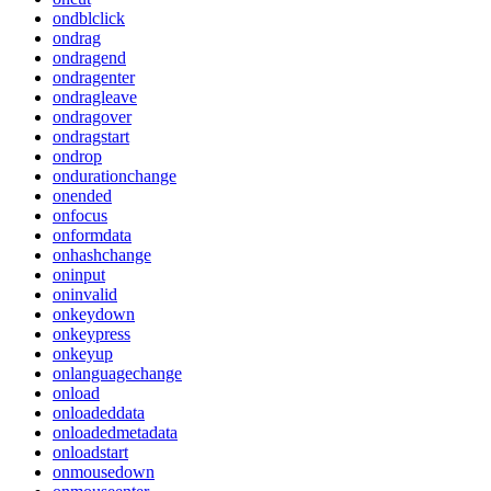
ondblclick
ondrag
ondragend
ondragenter
ondragleave
ondragover
ondragstart
ondrop
ondurationchange
onended
onfocus
onformdata
onhashchange
oninput
oninvalid
onkeydown
onkeypress
onkeyup
onlanguagechange
onload
onloadeddata
onloadedmetadata
onloadstart
onmousedown