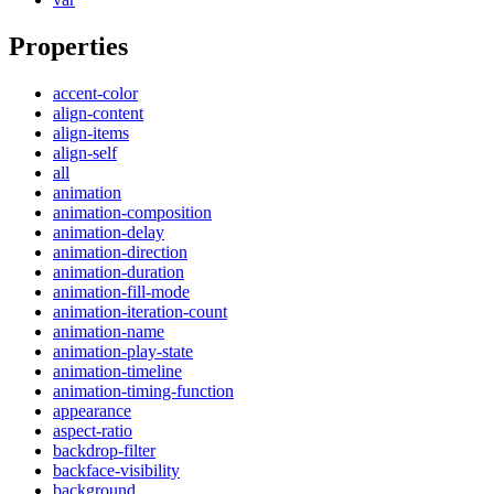
Properties
accent-color
align-content
align-items
align-self
all
animation
animation-composition
animation-delay
animation-direction
animation-duration
animation-fill-mode
animation-iteration-count
animation-name
animation-play-state
animation-timeline
animation-timing-function
appearance
aspect-ratio
backdrop-filter
backface-visibility
background