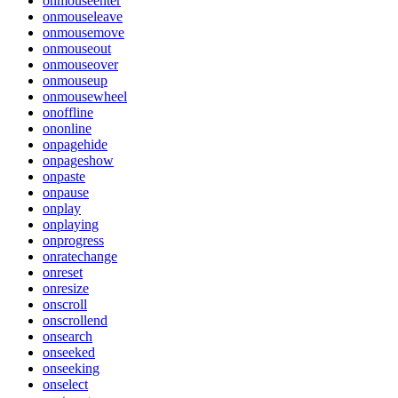
onmouseenter
onmouseleave
onmousemove
onmouseout
onmouseover
onmouseup
onmousewheel
onoffline
ononline
onpagehide
onpageshow
onpaste
onpause
onplay
onplaying
onprogress
onratechange
onreset
onresize
onscroll
onscrollend
onsearch
onseeked
onseeking
onselect