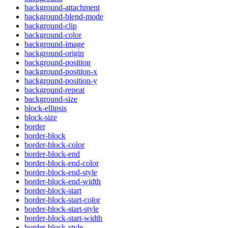
background-attachment
background-blend-mode
background-clip
background-color
background-image
background-origin
background-position
background-position-x
background-position-y
background-repeat
background-size
block-ellipsis
block-size
border
border-block
border-block-color
border-block-end
border-block-end-color
border-block-end-style
border-block-end-width
border-block-start
border-block-start-color
border-block-start-style
border-block-start-width
border-block-style