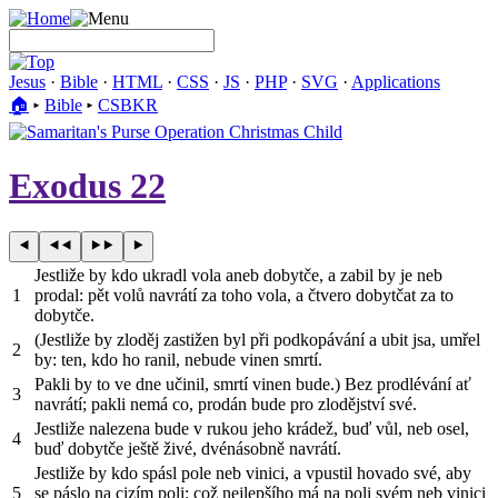
Jesus
·
Bible
·
HTML
·
CSS
·
JS
·
PHP
·
SVG
·
Applications
🏠︎
▸
Bible
▸
CSBKR
Exodus 22
Jestliže by kdo ukradl vola aneb dobytče, a zabil by je neb
1
prodal: pět volů navrátí za toho vola, a čtvero dobytčat za to
dobytče.
(Jestliže by zloděj zastižen byl při podkopávání a ubit jsa, umřel
2
by: ten, kdo ho ranil, nebude vinen smrtí.
Pakli by to ve dne učinil, smrtí vinen bude.) Bez prodlévání ať
3
navrátí; pakli nemá co, prodán bude pro zlodějství své.
Jestliže nalezena bude v rukou jeho krádež, buď vůl, neb osel,
4
buď dobytče ještě živé, dvénásobně navrátí.
Jestliže by kdo spásl pole neb vinici, a vpustil hovado své, aby
5
se páslo na cizím poli: což nejlepšího má na poli svém neb vinici