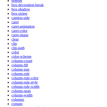
bottom
box-decoration-break
box-shadow
box-sizing
caption-side
caret
caret-animation
caret-color
caret-shape
clear
clip
clip-path
color
color-scheme
column-count
column-fill
column-gap
column-rule
column-rule-color
column-rule-style
column-rule-width
column-span
column-width
columns
contain