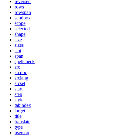
reversed
rows
rowspan
sandbox
scope
selected
shape
size
sizes
slot
span
spellcheck
src
srcdoc
srclang
srcset
start
step
style
tabindex
target
title
translate
type
usemap