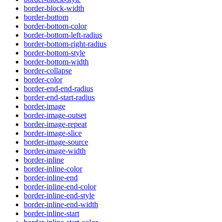
border-block-width
border-bottom
border-bottom-color
border-bottom-left-radius
border-bottom-right-radius
border-bottom-style
border-bottom-width
border-collapse
border-color
border-end-end-radius
border-end-start-radius
border-image
border-image-outset
border-image-repeat
border-image-slice
border-image-source
border-image-width
border-inline
border-inline-color
border-inline-end
border-inline-end-color
border-inline-end-style
border-inline-end-width
border-inline-start