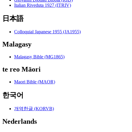
Italian Riveduta 1927 (ITRIV)
日本語
Colloquial Japanese 1955 (JA1955)
Malagasy
Malagasy Bible (MG1865)
te reo Māori
Maori Bible (MAOR)
한국어
개역한글 (KORVB)
Nederlands