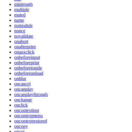
minlength
multiple
muted
name
nomodule
nonce
novalidate
onabort
onafterprint
onauxclick
onbeforeinput
onbeforeprint
onbeforetoggle
onbeforeunload
onblur
oncancel
oncanplay
oncanplaythrough
onchange
onclick
oncontextlost
oncontextmenu
oncontextrestored
oncopy
oncut