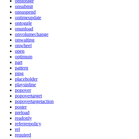
onstorage
onsubmit
onsuspend
ontimeupdate
ontoggle
onunload
onvolumechange
onwaiting
onwheel
open
optimum
part
pattern
ping
placeholder
playsinline
popover
popovertarget
popovertargetaction
poster
preload
readonly
referrerpolicy
rel
required