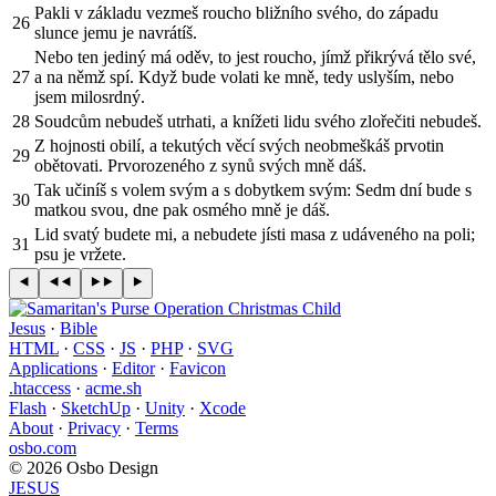
Pakli v základu vezmeš roucho bližního svého, do západu
26
slunce jemu je navrátíš.
Nebo ten jediný má oděv, to jest roucho, jímž přikrývá tělo své,
27
a na němž spí. Když bude volati ke mně, tedy uslyším, nebo
jsem milosrdný.
28
Soudcům nebudeš utrhati, a knížeti lidu svého zlořečiti nebudeš.
Z hojnosti obilí, a tekutých věcí svých neobmeškáš prvotin
29
obětovati. Prvorozeného z synů svých mně dáš.
Tak učiníš s volem svým a s dobytkem svým: Sedm dní bude s
30
matkou svou, dne pak osmého mně je dáš.
Lid svatý budete mi, a nebudete jísti masa z udáveného na poli;
31
psu je vržete.
Jesus
·
Bible
HTML
·
CSS
·
JS
·
PHP
·
SVG
Applications
·
Editor
·
Favicon
.htaccess
·
acme.sh
Flash
·
SketchUp
·
Unity
·
Xcode
About
·
Privacy
·
Terms
osbo.com
© 2026 Osbo Design
JESUS