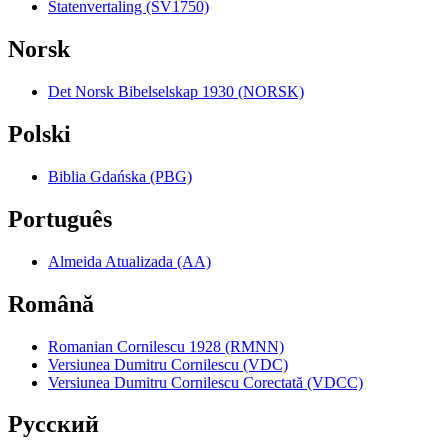
Statenvertaling (SV1750)
Norsk
Det Norsk Bibelselskap 1930 (NORSK)
Polski
Biblia Gdańska (PBG)
Português
Almeida Atualizada (AA)
Română
Romanian Cornilescu 1928 (RMNN)
Versiunea Dumitru Cornilescu (VDC)
Versiunea Dumitru Cornilescu Corectată (VDCC)
Pyccкий