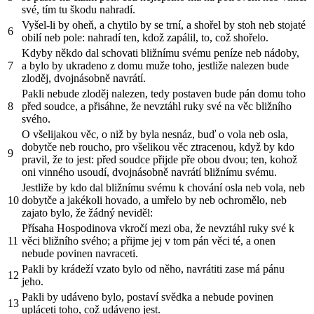
své, tím tu škodu nahradí.
Vyšel-li by oheň, a chytilo by se trní, a shořel by stoh neb stojaté
6
obilí neb pole: nahradí ten, kdož zapálil, to, což shořelo.
Kdyby někdo dal schovati bližnímu svému peníze neb nádoby,
7
a bylo by ukradeno z domu muže toho, jestliže nalezen bude
zloděj, dvojnásobně navrátí.
Pakli nebude zloděj nalezen, tedy postaven bude pán domu toho
8
před soudce, a přisáhne, že nevztáhl ruky své na věc bližního
svého.
O všelijakou věc, o niž by byla nesnáz, buď o vola neb osla,
dobytče neb roucho, pro všelikou věc ztracenou, když by kdo
9
pravil, že to jest: před soudce přijde pře obou dvou; ten, kohož
oni vinného usoudí, dvojnásobně navrátí bližnímu svému.
Jestliže by kdo dal bližnímu svému k chování osla neb vola, neb
10
dobytče a jakékoli hovado, a umřelo by neb ochromělo, neb
zajato bylo, že žádný neviděl:
Přísaha Hospodinova vkročí mezi oba, že nevztáhl ruky své k
11
věci bližního svého; a přijme jej v tom pán věci té, a onen
nebude povinen navraceti.
Pakli by krádeží vzato bylo od něho, navrátiti zase má pánu
12
jeho.
Pakli by udáveno bylo, postaví svědka a nebude povinen
13
upláceti toho, což udáveno jest.