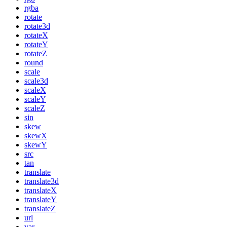
rgba
rotate
rotate3d
rotateX
rotateY
rotateZ
round
scale
scale3d
scaleX
scaleY
scaleZ
sin
skew
skewX
skewY
src
tan
translate
translate3d
translateX
translateY
translateZ
url
var