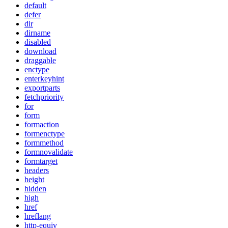
default
defer
dir
dirname
disabled
download
draggable
enctype
enterkeyhint
exportparts
fetchpriority
for
form
formaction
formenctype
formmethod
formnovalidate
formtarget
headers
height
hidden
high
href
hreflang
http-equiv