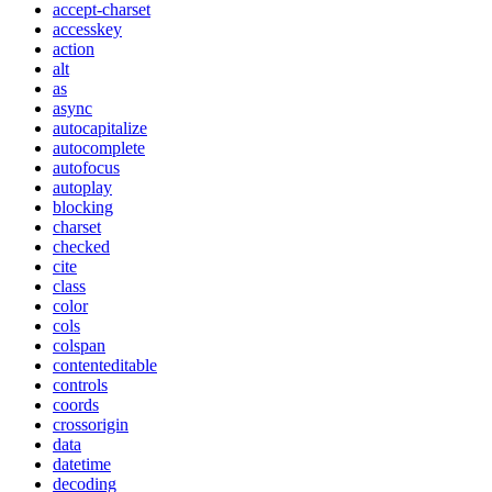
accept-charset
accesskey
action
alt
as
async
autocapitalize
autocomplete
autofocus
autoplay
blocking
charset
checked
cite
class
color
cols
colspan
contenteditable
controls
coords
crossorigin
data
datetime
decoding