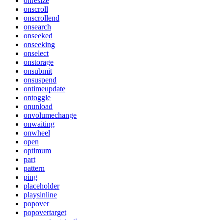
onresize
onscroll
onscrollend
onsearch
onseeked
onseeking
onselect
onstorage
onsubmit
onsuspend
ontimeupdate
ontoggle
onunload
onvolumechange
onwaiting
onwheel
open
optimum
part
pattern
ping
placeholder
playsinline
popover
popovertarget