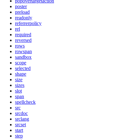
popovertargetaction
poster
preload
readonly
referrerpolicy
rel
required
reversed
rows
rowspan
sandbox
scope
selected
shape
size
sizes
slot
span
spellcheck
src
srcdoc
srclang
srcset
start
step