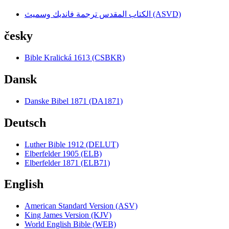
الكتاب المقدس ترجمة فانديك وسميث (ASVD)
česky
Bible Kralická 1613 (CSBKR)
Dansk
Danske Bibel 1871 (DA1871)
Deutsch
Luther Bible 1912 (DELUT)
Elberfelder 1905 (ELB)
Elberfelder 1871 (ELB71)
English
American Standard Version (ASV)
King James Version (KJV)
World English Bible (WEB)