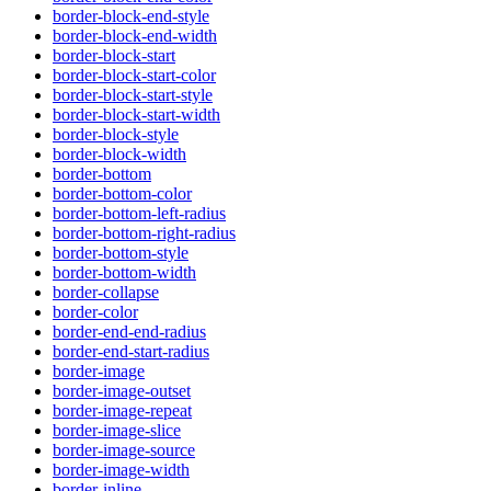
border-block-end-style
border-block-end-width
border-block-start
border-block-start-color
border-block-start-style
border-block-start-width
border-block-style
border-block-width
border-bottom
border-bottom-color
border-bottom-left-radius
border-bottom-right-radius
border-bottom-style
border-bottom-width
border-collapse
border-color
border-end-end-radius
border-end-start-radius
border-image
border-image-outset
border-image-repeat
border-image-slice
border-image-source
border-image-width
border-inline