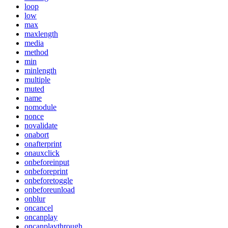
loop
low
max
maxlength
media
method
min
minlength
multiple
muted
name
nomodule
nonce
novalidate
onabort
onafterprint
onauxclick
onbeforeinput
onbeforeprint
onbeforetoggle
onbeforeunload
onblur
oncancel
oncanplay
oncanplaythrough