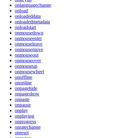
onlanguagechange
onload
onloadeddata
onloadedmetadata
onloadstart
onmousedown
onmouseenter
onmouseleave
onmousemove
onmouseout
onmouseover
onmouseup
onmousewheel
onoffline
ononline
onpagehide
onpageshow
onpaste
onpause
onplay
onplaying
onprogress
onratechange
onreset