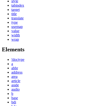
style
tabindex
target
title
translate
type
usemap
value
width
wrap
Elements
!doctype
a
abbr
address
area
article
aside
audio
b
base
bdi