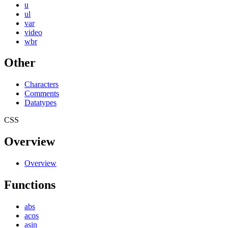
u
ul
var
video
wbr
Other
Characters
Comments
Datatypes
CSS
Overview
Overview
Functions
abs
acos
asin