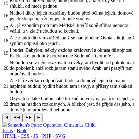
Kdožkoli nalezen bude, bude proboden, a kteříž by se koli
15
shlukli, od meče padnou.
Nadto i dítky jejich rozrážíny budou před očima jejich, domové
16
jejich zloupeni, a ženy jejich poškvrněny.
Aj, já vzbudím proti nim Médské, kteříž sobě stříbra nebudou
17
vážiti, a v zlatě nebudou se kochati,
Ale z luků dítky rozrážeti, aniž se nad plodem života slitují, aniž
18
synům odpustí oko jejich.
I budeť Babylon, někdy ozdoba království a okrasa důstojnosti
19
Kaldejské, podobný podvrácené Sodomě a Gomoře.
Nebudou se v něm osazovati na věky, ani bydliti od pokolení až
20
do pokolení; aniž rozbije tam stanu svého Arab, ani pastýři tam
odpočívati budou.
Ale lítá zvěř tam odpočívati bude, a domové jejich šelmami
21
naplněni budou; bydliti budou tam i sovy, a příšery tam skákati
budou.
Ozývati se také budou sobě hrozné potvory na palácích jejich, a
22
draci na hradích rozkošných. A blízkoť jest, že přijde čas jeho, a
dnové jeho prodlévati nebudou.
Jesus
·
Bible
HTML
·
CSS
·
JS
·
PHP
·
SVG