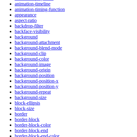
animation-timeline
animation-timing-function
appearance
aspect-ratio
backdrop-filter
backface-visibility
background
background-attachment
background-blend-mode
background-clip
background-color
background-image
background-origin
background-position
background-position-x
background-position-y
background-repeat
background-size
block-ellipsis
block-size
border
border-block
border-block-color
border-block-end
border-block-end-color