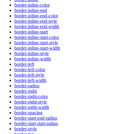
border-inline-color
border-inline-end
border-inline-end-color
border-inline-end-style
border-inline-end-width
border-inline-start
border-inline-start-color
border-inline-start-style
border-inline-start-width
border-inline-style
border-inline-width
border-left
border-left-color
border-left-style
border-left-width
border-radius
border-right
border-right-color
border-right-style
border-right-width
border-spacing
border-start-end-radius
border-start-start-radius
border-style