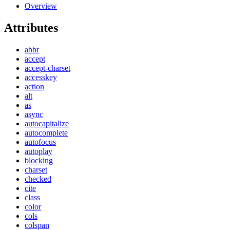
Overview
Attributes
abbr
accept
accept-charset
accesskey
action
alt
as
async
autocapitalize
autocomplete
autofocus
autoplay
blocking
charset
checked
cite
class
color
cols
colspan