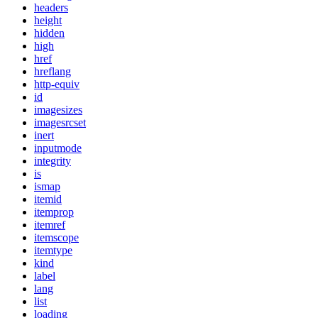
headers
height
hidden
high
href
hreflang
http-equiv
id
imagesizes
imagesrcset
inert
inputmode
integrity
is
ismap
itemid
itemprop
itemref
itemscope
itemtype
kind
label
lang
list
loading