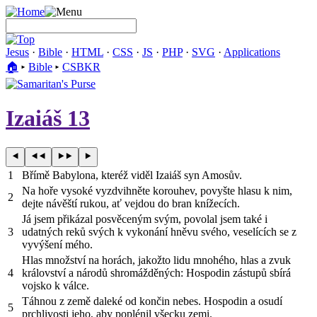
Jesus
·
Bible
·
HTML
·
CSS
·
JS
·
PHP
·
SVG
·
Applications
🏠︎
▸
Bible
▸
CSBKR
Izaiáš 13
1
Břímě Babylona, kteréž viděl Izaiáš syn Amosův.
Na hoře vysoké vyzdvihněte korouhev, povyšte hlasu k nim,
2
dejte návěští rukou, ať vejdou do bran knížecích.
Já jsem přikázal posvěceným svým, povolal jsem také i
3
udatných reků svých k vykonání hněvu svého, veselících se z
vyvýšení mého.
Hlas množství na horách, jakožto lidu mnohého, hlas a zvuk
4
království a národů shromážděných: Hospodin zástupů sbírá
vojsko k válce.
Táhnou z země daleké od končin nebes. Hospodin a osudí
5
prchlivosti jeho, aby poplénil všecku zemi.