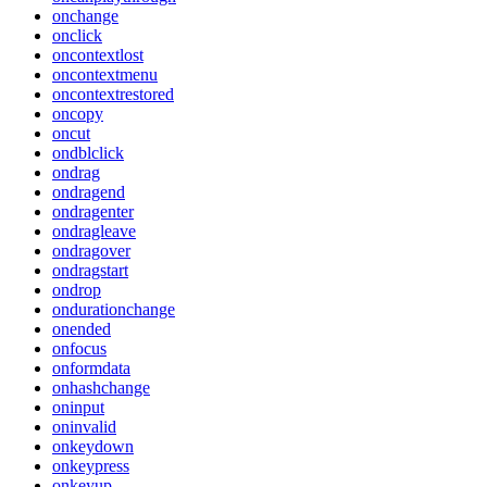
onchange
onclick
oncontextlost
oncontextmenu
oncontextrestored
oncopy
oncut
ondblclick
ondrag
ondragend
ondragenter
ondragleave
ondragover
ondragstart
ondrop
ondurationchange
onended
onfocus
onformdata
onhashchange
oninput
oninvalid
onkeydown
onkeypress
onkeyup