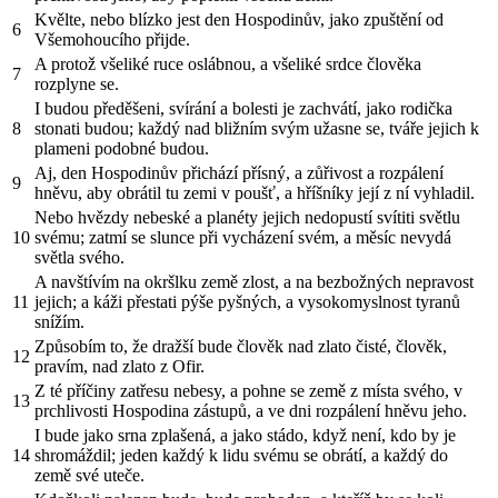
Kvělte, nebo blízko jest den Hospodinův, jako zpuštění od
6
Všemohoucího přijde.
A protož všeliké ruce oslábnou, a všeliké srdce člověka
7
rozplyne se.
I budou předěšeni, svírání a bolesti je zachvátí, jako rodička
8
stonati budou; každý nad bližním svým užasne se, tváře jejich k
plameni podobné budou.
Aj, den Hospodinův přichází přísný, a zůřivost a rozpálení
9
hněvu, aby obrátil tu zemi v poušť, a hříšníky její z ní vyhladil.
Nebo hvězdy nebeské a planéty jejich nedopustí svítiti světlu
10
svému; zatmí se slunce při vycházení svém, a měsíc nevydá
světla svého.
A navštívím na okršlku země zlost, a na bezbožných nepravost
11
jejich; a káži přestati pýše pyšných, a vysokomyslnost tyranů
snížím.
Způsobím to, že dražší bude člověk nad zlato čisté, člověk,
12
pravím, nad zlato z Ofir.
Z té příčiny zatřesu nebesy, a pohne se země z místa svého, v
13
prchlivosti Hospodina zástupů, a ve dni rozpálení hněvu jeho.
I bude jako srna zplašená, a jako stádo, když není, kdo by je
14
shromáždil; jeden každý k lidu svému se obrátí, a každý do
země své uteče.