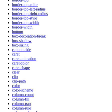
border-top
border-top-color
border-top-left-radius
border-top-right-radius
border-top-style
border-top-width
border-width
bottom
box-decoration-break
box-shadow
box-sizing
caption-side
caret
caret-animation
caret-color
caret-shape
clear
clip
clip-path
color
color-scheme
column-count
column-fill
column-gap
column-rule