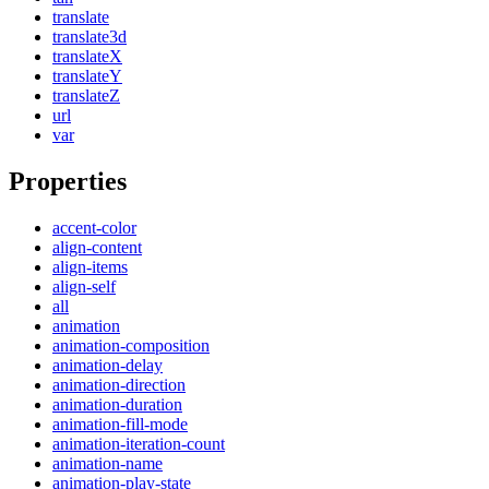
translate
translate3d
translateX
translateY
translateZ
url
var
Properties
accent-color
align-content
align-items
align-self
all
animation
animation-composition
animation-delay
animation-direction
animation-duration
animation-fill-mode
animation-iteration-count
animation-name
animation-play-state