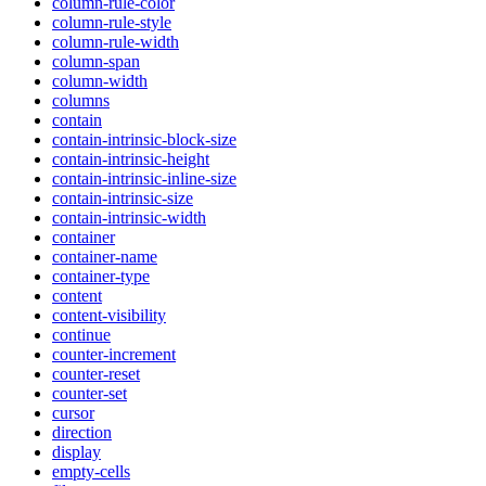
column-rule-color
column-rule-style
column-rule-width
column-span
column-width
columns
contain
contain-intrinsic-block-size
contain-intrinsic-height
contain-intrinsic-inline-size
contain-intrinsic-size
contain-intrinsic-width
container
container-name
container-type
content
content-visibility
continue
counter-increment
counter-reset
counter-set
cursor
direction
display
empty-cells