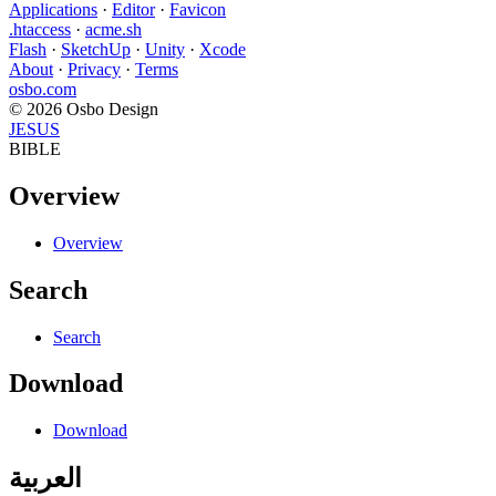
Applications
·
Editor
·
Favicon
.htaccess
·
acme.sh
Flash
·
SketchUp
·
Unity
·
Xcode
About
·
Privacy
·
Terms
osbo.com
© 2026 Osbo Design
JESUS
BIBLE
Overview
Overview
Search
Search
Download
Download
العربية