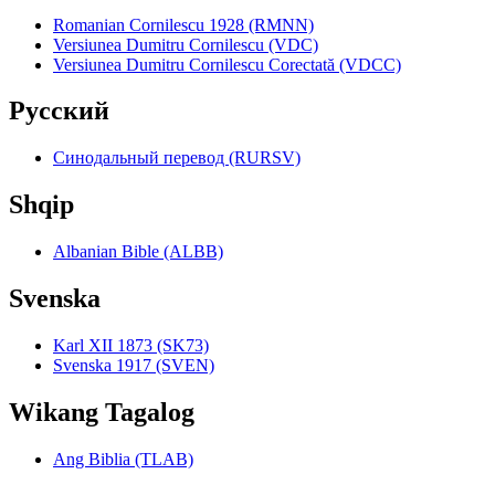
Romanian Cornilescu 1928 (RMNN)
Versiunea Dumitru Cornilescu (VDC)
Versiunea Dumitru Cornilescu Corectată (VDCC)
Pyccкий
Синодальный перевод (RURSV)
Shqip
Albanian Bible (ALBB)
Svenska
Karl XII 1873 (SK73)
Svenska 1917 (SVEN)
Wikang Tagalog
Ang Biblia (TLAB)