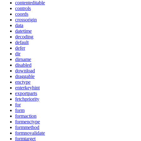
contenteditable
controls
coords
crossorigin
data
datetime
decoding
default
defer
dir
dirname
disabled
download
draggable
enctype
enterkeyhint
exportparts
fetchpriority
for
form
formaction
formenctype
formmethod
formnovalidate
formtarget