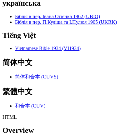
українська
Біблія в пер. Івана Огієнка 1962 (UBIO)
Біблія в пер. П.Куліша та І.Пулюя 1905 (UKRK)
Tiếng Việt
Vietnamese Bible 1934 (VI1934)
简体中文
简体和合本 (CUVS)
繁體中文
和合本 (CUV)
HTML
Overview