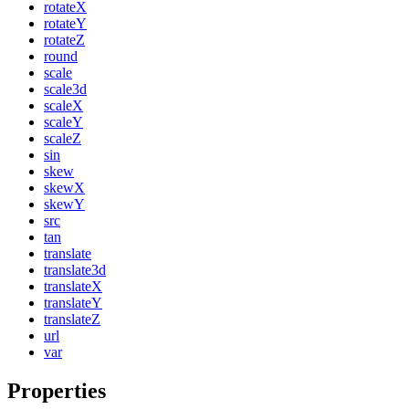
rotateX
rotateY
rotateZ
round
scale
scale3d
scaleX
scaleY
scaleZ
sin
skew
skewX
skewY
src
tan
translate
translate3d
translateX
translateY
translateZ
url
var
Properties