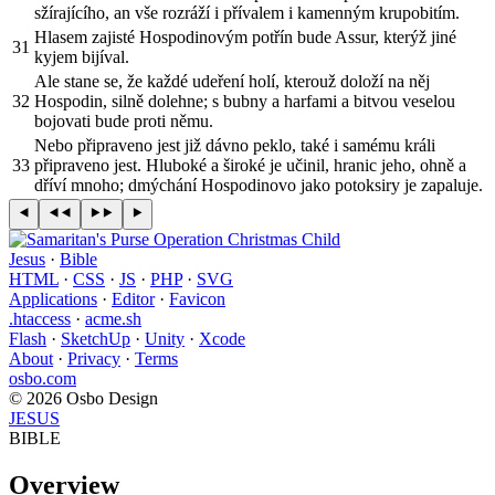
sžírajícího, an vše rozráží i přívalem i kamenným krupobitím.
Hlasem zajisté Hospodinovým potřín bude Assur, kterýž jiné
31
kyjem bijíval.
Ale stane se, že každé udeření holí, kterouž doloží na něj
32
Hospodin, silně dolehne; s bubny a harfami a bitvou veselou
bojovati bude proti němu.
Nebo připraveno jest již dávno peklo, také i samému králi
33
připraveno jest. Hluboké a široké je učinil, hranic jeho, ohně a
dříví mnoho; dmýchání Hospodinovo jako potoksiry je zapaluje.
Jesus
·
Bible
HTML
·
CSS
·
JS
·
PHP
·
SVG
Applications
·
Editor
·
Favicon
.htaccess
·
acme.sh
Flash
·
SketchUp
·
Unity
·
Xcode
About
·
Privacy
·
Terms
osbo.com
© 2026 Osbo Design
JESUS
BIBLE
Overview