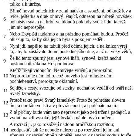
toliko a k útržce.
Břímě hovad poledních v zemi nátisku a ssoužení, odkudž lev a
lvíče, ještěrka a drak ohnivý létající, odnesou na hřbetě hovádek
6
bohatství svá, a na hrbu velbloudů poklady své k lidu, kterýž
jim nic neprospěje.
Nebo Egyptští nadarmo a na prázdno pomáhati budou. Pročež
7
ohlašuji to, že by síla jejich byla s pokojem seděti.
Nyní jdi, napiš to na tabuli před očima jejich, a na knize vyrej
8
to, aby to zůstávalo do nejposlednějšího dne, a až na věky věků,
Že lid tento zpurný jest, synové lháři, synové, kteříž nechtí
9
poslouchati zákona Hospodinova;
Kteříž říkají vidoucím: Nemívejte vidění, a prorokům:
10
Neprorokujte nám toho, což pravého jest; mluvte nám
pochlebenství, prorokujte oklamání.
Sejděte s cesty, svozujte od stezky, nechať se vzdálí od tváří naší
11
Svatý Izraelský.
Protož takto praví Svatý Izraelský: Proto že pohrdáte slovem
12
tím, a doufáte ve lsti a v převrácenosti, a spoléháte na ni:
Z té příčiny bude vám tato nepravost jako zed tržená padající, a
13
vydutí na zdi vysoké, jejíž brzké a náhlé bývá oboření.
A rozrazí ji, jako rozrážejí nádobu hrnčířskou rozbitou;
14
neodpustíť, tak že nebude nalezena po rozražení jejím ani
střepina k nabrání ohně z ohniště, anebo k nabrání vody z louže.