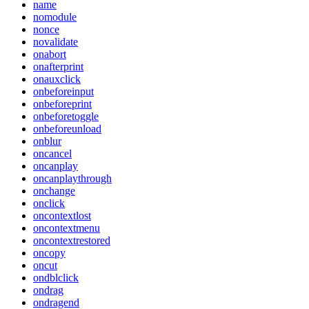
name
nomodule
nonce
novalidate
onabort
onafterprint
onauxclick
onbeforeinput
onbeforeprint
onbeforetoggle
onbeforeunload
onblur
oncancel
oncanplay
oncanplaythrough
onchange
onclick
oncontextlost
oncontextmenu
oncontextrestored
oncopy
oncut
ondblclick
ondrag
ondragend