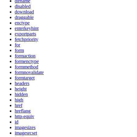
dirname
disabled
download
draggable
enctype
enterkeyhint
exportparts
fetchpriority
for
form
formaction
formenctype
formmethod
formnovalidate
formtarget
headers
height
hidden
high
href
hreflang
http-equiv
id
imagesizes
imagesrcset