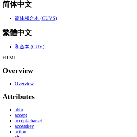
简体中文
简体和合本 (CUVS)
繁體中文
和合本 (CUV)
HTML
Overview
Overview
Attributes
abbr
accept
accept-charset
accesskey
action