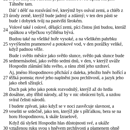
Táhněte tam.
Dáť i déšť na rozsívání tvé, kterýmž bys osíval zemi, a chléb z
23
úrody země, kterýž bude jadrný a zdárný; v ten den pásti se
bude i dobytek tvůj na pastvišti širokém.
Volové také i oslové, dělající zemi, píci čistou jísti budou, kteráž
24
opálkou a věječkou vyčištěna bývá.
Budou také na všeliké hoře vysoké, a na všelikém pahrbku
25
vyvýšeném pramenové a potokové vod, v den porážky veliké,
když padnou věže.
Bude i světlo měsíce jako světlo slunce, světlo pak slunce bude
26
sedmernásobní, jako světlo sedmi dnů, v den, v kterýž uváže
Hospodin zlámání lidu svého, a ránu zbití jeho uzdraví.
Aj, jméno Hospodinovo přichází z daleka, jehožto hněv hořící a
27
těžká pomsta; rtové jeho naplněni jsou prchlivostí, a jazyk jeho
jako oheň sžírající.
Duch pak jeho jako potok rozvodnilý, kterýž až do hrdla
28
dosáhne, aby tříbil národy, až by v nic obráceni byli, a uzdou
svíral čelisti národů.
I budete zpívati, jako když se v noci zasvěcuje slavnost, a
29
veseliti se srdečně, jako ten, kterýž jde s píšťalkou, bera se na
horu Hospodinovu, k skále Izraelově,
Když dá slyšeti Hospodin hlas důstojnosti své, a ukáže
30
vztaženou ruku svou s hněvem prchlivosti a plamenem ohně