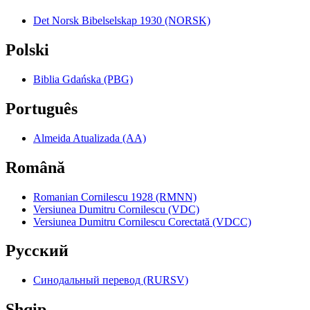
Det Norsk Bibelselskap 1930 (NORSK)
Polski
Biblia Gdańska (PBG)
Português
Almeida Atualizada (AA)
Română
Romanian Cornilescu 1928 (RMNN)
Versiunea Dumitru Cornilescu (VDC)
Versiunea Dumitru Cornilescu Corectată (VDCC)
Pyccкий
Синодальный перевод (RURSV)
Shqip