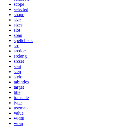
scope
selected
shape
size
sizes
slot
span
spellcheck
src
srcdoc
srclang
srcset
start
step
style
tabindex
target
title
translate
type
usemap
value
width
wrap