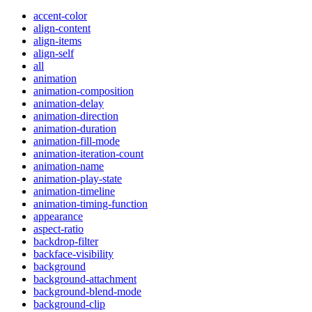
accent-color
align-content
align-items
align-self
all
animation
animation-composition
animation-delay
animation-direction
animation-duration
animation-fill-mode
animation-iteration-count
animation-name
animation-play-state
animation-timeline
animation-timing-function
appearance
aspect-ratio
backdrop-filter
backface-visibility
background
background-attachment
background-blend-mode
background-clip