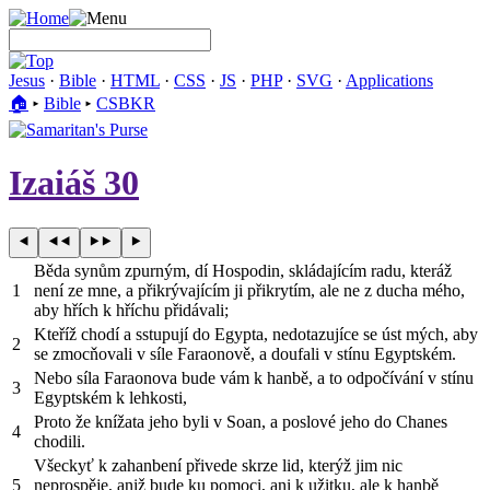
Jesus
·
Bible
·
HTML
·
CSS
·
JS
·
PHP
·
SVG
·
Applications
🏠︎
▸
Bible
▸
CSBKR
Izaiáš 30
Běda synům zpurným, dí Hospodin, skládajícím radu, kteráž
1
není ze mne, a přikrývajícím ji přikrytím, ale ne z ducha mého,
aby hřích k hříchu přidávali;
Kteříž chodí a sstupují do Egypta, nedotazujíce se úst mých, aby
2
se zmocňovali v síle Faraonově, a doufali v stínu Egyptském.
Nebo síla Faraonova bude vám k hanbě, a to odpočívání v stínu
3
Egyptském k lehkosti,
Proto že knížata jeho byli v Soan, a poslové jeho do Chanes
4
chodili.
Všeckyť k zahanbení přivede skrze lid, kterýž jim nic
5
neprospěje, aniž bude ku pomoci, ani k užitku, ale k hanbě