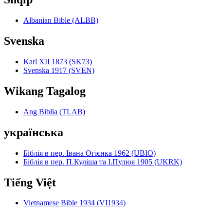
Albanian Bible (ALBB)
Svenska
Karl XII 1873 (SK73)
Svenska 1917 (SVEN)
Wikang Tagalog
Ang Biblia (TLAB)
українська
Біблія в пер. Івана Огієнка 1962 (UBIO)
Біблія в пер. П.Куліша та І.Пулюя 1905 (UKRK)
Tiếng Việt
Vietnamese Bible 1934 (VI1934)