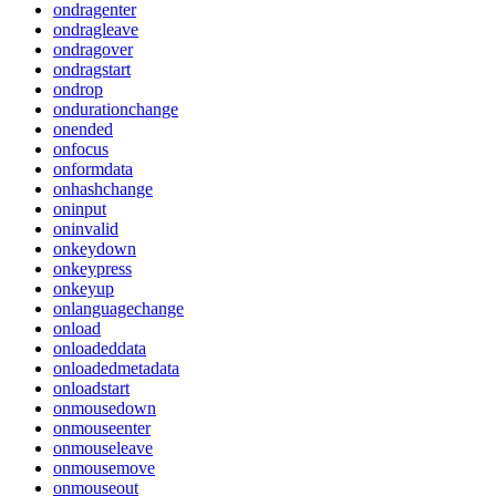
ondragenter
ondragleave
ondragover
ondragstart
ondrop
ondurationchange
onended
onfocus
onformdata
onhashchange
oninput
oninvalid
onkeydown
onkeypress
onkeyup
onlanguagechange
onload
onloadeddata
onloadedmetadata
onloadstart
onmousedown
onmouseenter
onmouseleave
onmousemove
onmouseout