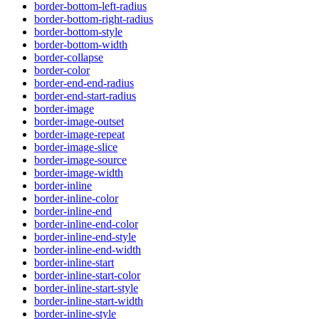
border-bottom-left-radius
border-bottom-right-radius
border-bottom-style
border-bottom-width
border-collapse
border-color
border-end-end-radius
border-end-start-radius
border-image
border-image-outset
border-image-repeat
border-image-slice
border-image-source
border-image-width
border-inline
border-inline-color
border-inline-end
border-inline-end-color
border-inline-end-style
border-inline-end-width
border-inline-start
border-inline-start-color
border-inline-start-style
border-inline-start-width
border-inline-style