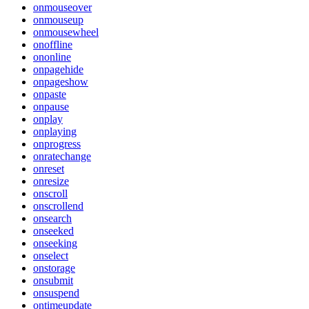
onmouseover
onmouseup
onmousewheel
onoffline
ononline
onpagehide
onpageshow
onpaste
onpause
onplay
onplaying
onprogress
onratechange
onreset
onresize
onscroll
onscrollend
onsearch
onseeked
onseeking
onselect
onstorage
onsubmit
onsuspend
ontimeupdate