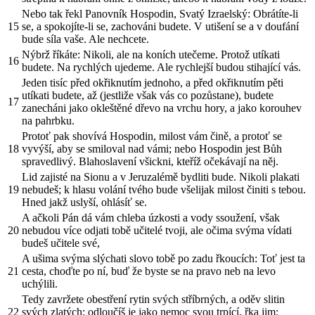
Nebo tak řekl Panovník Hospodin, Svatý Izraelský: Obrátíte-li
15
se, a spokojíte-li se, zachováni budete. V utišení se a v doufání
bude síla vaše. Ale nechcete.
Nýbrž říkáte: Nikoli, ale na koních utečeme. Protož utíkati
16
budete. Na rychlých ujedeme. Ale rychlejší budou stihající vás.
Jeden tisíc před okřiknutím jednoho, a před okřiknutím pěti
utíkati budete, až (jestliže však vás co pozůstane), budete
17
zanecháni jako okleštěné dřevo na vrchu hory, a jako korouhev
na pahrbku.
Protoť pak shovívá Hospodin, milost vám čině, a protoť se
18
vyvýší, aby se smiloval nad vámi; nebo Hospodin jest Bůh
spravedlivý. Blahoslavení všickni, kteříž očekávají na něj.
Lid zajisté na Sionu a v Jeruzalémě bydliti bude. Nikoli plakati
19
nebudeš; k hlasu volání tvého bude všelijak milost činiti s tebou.
Hned jakž uslyší, ohlásíť se.
A ačkoli Pán dá vám chleba úzkosti a vody ssoužení, však
20
nebudou více odjati tobě učitelé tvoji, ale očima svýma vídati
budeš učitele své,
A ušima svýma slýchati slovo tobě po zadu řkoucích: Toť jest ta
21
cesta, choďte po ní, buď že byste se na pravo neb na levo
uchýlili.
Tedy zavržete obestření rytin svých stříbrných, a oděv slitin
22
svých zlatých; odloučíš je jako nemoc svou trpící, řka jim: