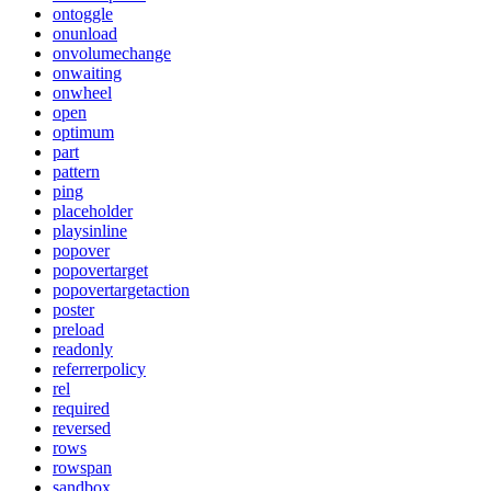
ontoggle
onunload
onvolumechange
onwaiting
onwheel
open
optimum
part
pattern
ping
placeholder
playsinline
popover
popovertarget
popovertargetaction
poster
preload
readonly
referrerpolicy
rel
required
reversed
rows
rowspan
sandbox