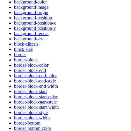
background-color
background-image
background-origin
background-position
background-position-x
background-position-y
background-repeat
background-size
block-ellipsis
block-size
border
border-block
border-block-color
border-block-end
border-block-end-color
border-block-end-style
border-block-end-width
border-block-start
border-block-start-color
border-block-start-style
border-block-start-width
border-block-style
border-block-width
border-bottom
border-bottom-color