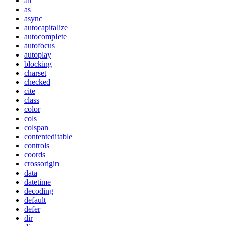
alt
as
async
autocapitalize
autocomplete
autofocus
autoplay
blocking
charset
checked
cite
class
color
cols
colspan
contenteditable
controls
coords
crossorigin
data
datetime
decoding
default
defer
dir