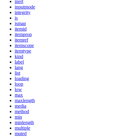
inert
inputmode
integrity
is
ismap
itemid
itemprop
itemref
itemscope
itemtype
kind
label
lang
list
loading
loop
low
max
maxlength
media
method
min
minlength
multiple
muted