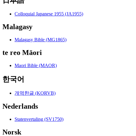
日本語
Colloquial Japanese 1955 (JA1955)
Malagasy
Malagasy Bible (MG1865)
te reo Māori
Maori Bible (MAOR)
한국어
개역한글 (KORVB)
Nederlands
Statenvertaling (SV1750)
Norsk