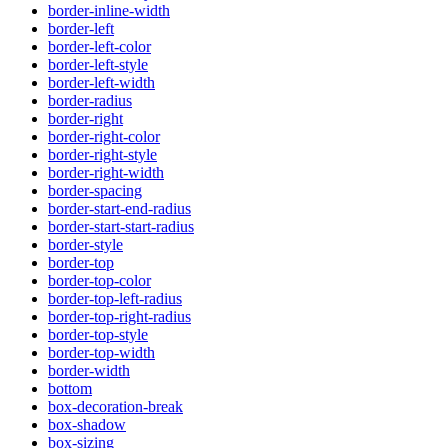
border-inline-width
border-left
border-left-color
border-left-style
border-left-width
border-radius
border-right
border-right-color
border-right-style
border-right-width
border-spacing
border-start-end-radius
border-start-start-radius
border-style
border-top
border-top-color
border-top-left-radius
border-top-right-radius
border-top-style
border-top-width
border-width
bottom
box-decoration-break
box-shadow
box-sizing