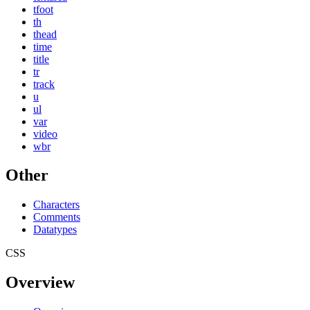
tfoot
th
thead
time
title
tr
track
u
ul
var
video
wbr
Other
Characters
Comments
Datatypes
CSS
Overview