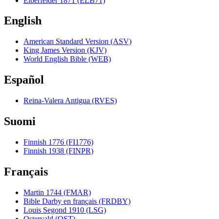
Elberfelder 1871 (ELB71)
English
American Standard Version (ASV)
King James Version (KJV)
World English Bible (WEB)
Español
Reina-Valera Antigua (RVES)
Suomi
Finnish 1776 (FI1776)
Finnish 1938 (FINPR)
Français
Martin 1744 (FMAR)
Bible Darby en français (FRDBY)
Louis Segond 1910 (LSG)
Ostervald (OST)