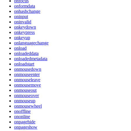
onfocus
onformdata
onhashchange
oninput
oninvalid
onkeydown
onkeypress
onkeyup
onlanguagechange
onload
onloadeddata
onloadedmetadata
onloadstart
onmousedown
onmouseenter
onmouseleave
onmousemove
onmouseout
onmouseover
onmouseup
onmousewheel
onoffline
ononline
onpagehide
onpageshow