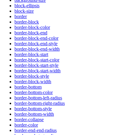
background-size
block-ellipsis
block-size
border
border-block
border-block-color
border-block-end
border-block-end-color
border-block-end-style
border-block-end-width
border-block-start
border-block-start-color
border-block-start-style
border-block-start-width
border-block-style
border-block-width
border-bottom
border-bottom-color
border-bottom-left-radius
border-bottom-right-radius
border-bottom-style
border-bottom-width
border-collapse
border-color
border-end-end-radius