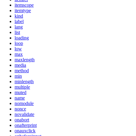
itemscope
itemtype
kind
label
lang
list
loading
loop
low
max
maxlength
media
method
min
minlength
multiple
muted
name
nomodule
nonce
novalidate
onabort
onafterprint
onauxclick