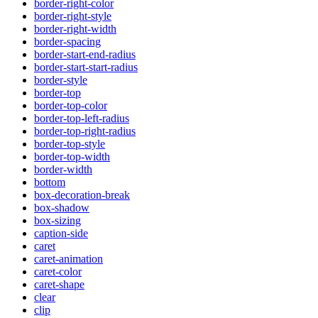
border-right-color
border-right-style
border-right-width
border-spacing
border-start-end-radius
border-start-start-radius
border-style
border-top
border-top-color
border-top-left-radius
border-top-right-radius
border-top-style
border-top-width
border-width
bottom
box-decoration-break
box-shadow
box-sizing
caption-side
caret
caret-animation
caret-color
caret-shape
clear
clip