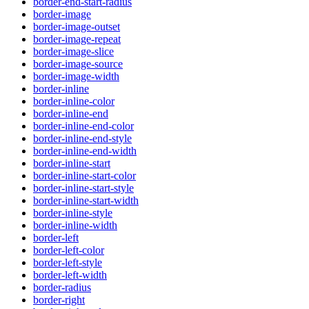
border-end-start-radius
border-image
border-image-outset
border-image-repeat
border-image-slice
border-image-source
border-image-width
border-inline
border-inline-color
border-inline-end
border-inline-end-color
border-inline-end-style
border-inline-end-width
border-inline-start
border-inline-start-color
border-inline-start-style
border-inline-start-width
border-inline-style
border-inline-width
border-left
border-left-color
border-left-style
border-left-width
border-radius
border-right