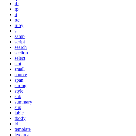
rb
rp
rt
rtc
ruby
s
samp
script
search
section
select
slot
small
source
span
strong
style
sub
summary
sup
table
tbody
td
template
textarea