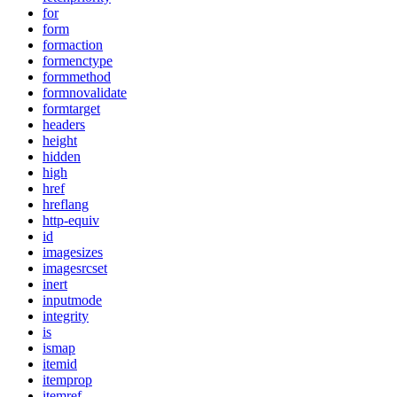
for
form
formaction
formenctype
formmethod
formnovalidate
formtarget
headers
height
hidden
high
href
hreflang
http-equiv
id
imagesizes
imagesrcset
inert
inputmode
integrity
is
ismap
itemid
itemprop
itemref