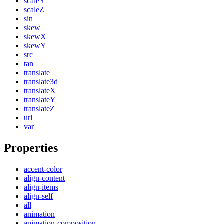
scaleY
scaleZ
sin
skew
skewX
skewY
src
tan
translate
translate3d
translateX
translateY
translateZ
url
var
Properties
accent-color
align-content
align-items
align-self
all
animation
animation-composition