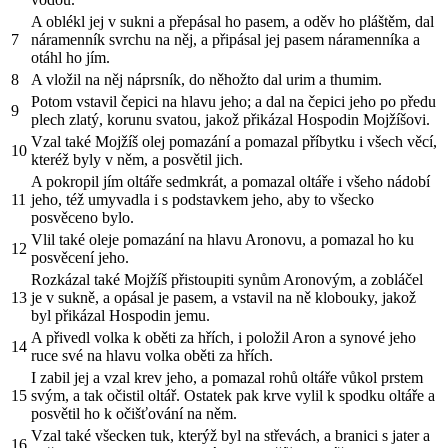
A oblékl jej v sukni a přepásal ho pasem, a oděv ho pláštěm, dal
7
náramenník svrchu na něj, a připásal jej pasem náramenníka a
otáhl ho jím.
8
A vložil na něj náprsník, do něhožto dal urim a thumim.
Potom vstavil čepici na hlavu jeho; a dal na čepici jeho po předu
9
plech zlatý, korunu svatou, jakož přikázal Hospodin Mojžíšovi.
Vzal také Mojžíš olej pomazání a pomazal příbytku i všech věcí,
10
kteréž byly v něm, a posvětil jich.
A pokropil jím oltáře sedmkrát, a pomazal oltáře i všeho nádobí
11
jeho, též umyvadla i s podstavkem jeho, aby to všecko
posvěceno bylo.
Vlil také oleje pomazání na hlavu Aronovu, a pomazal ho ku
12
posvěcení jeho.
Rozkázal také Mojžíš přistoupiti synům Aronovým, a zobláčel
13
je v sukně, a opásal je pasem, a vstavil na ně klobouky, jakož
byl přikázal Hospodin jemu.
A přivedl volka k oběti za hřích, i položil Aron a synové jeho
14
ruce své na hlavu volka oběti za hřích.
I zabil jej a vzal krev jeho, a pomazal rohů oltáře vůkol prstem
15
svým, a tak očistil oltář. Ostatek pak krve vylil k spodku oltáře a
posvětil ho k očišťování na něm.
Vzal také všecken tuk, kterýž byl na střevách, a branici s jater a
16