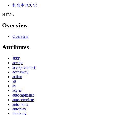
和合本 (CUV)
HTML
Overview
Overview
Attributes
abbr
accept
accept-charset
accesskey
action
alt
as
async
autocapitalize
autocomplete
autofocus
autoplay
blocking