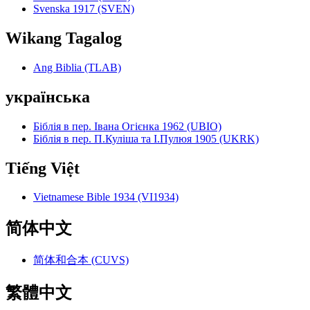
Svenska 1917 (SVEN)
Wikang Tagalog
Ang Biblia (TLAB)
українська
Біблія в пер. Івана Огієнка 1962 (UBIO)
Біблія в пер. П.Куліша та І.Пулюя 1905 (UKRK)
Tiếng Việt
Vietnamese Bible 1934 (VI1934)
简体中文
简体和合本 (CUVS)
繁體中文