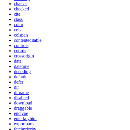
charset
checked
cite
class
color
cols
colspan
contenteditable
controls
coords
crossorigin
data
datetime
decoding
default
defer
dir
dirname
disabled
download
draggable
enctype
enterkeyhint
exportparts
fetchpriority