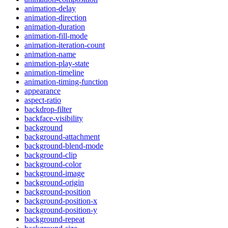
animation-delay
animation-direction
animation-duration
animation-fill-mode
animation-iteration-count
animation-name
animation-play-state
animation-timeline
animation-timing-function
appearance
aspect-ratio
backdrop-filter
backface-visibility
background
background-attachment
background-blend-mode
background-clip
background-color
background-image
background-origin
background-position
background-position-x
background-position-y
background-repeat