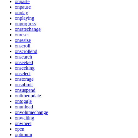
onpaste
onpause
onplay
onplaying
onprogress
onratechange
onreset
onresize
onscroll
onscrollend
onsearch
onseeked
onseeking
onselect
onstorage
onsubmit
onsuspend
ontimeupdate
ontoggle
onunload
onvolumechange
onwaiting
onwheel
open
optimum