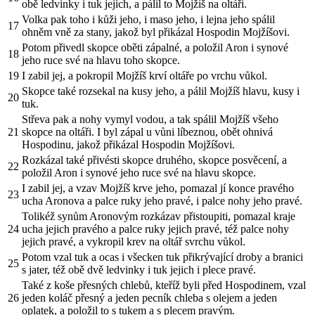
obě ledvinky i tuk jejich, a pálil to Mojžíš na oltáři.
Volka pak toho i kůži jeho, i maso jeho, i lejna jeho spálil
17
ohněm vně za stany, jakož byl přikázal Hospodin Mojžíšovi.
Potom přivedl skopce oběti zápalné, a položil Aron i synové
18
jeho ruce své na hlavu toho skopce.
19
I zabil jej, a pokropil Mojžíš krví oltáře po vrchu vůkol.
Skopce také rozsekal na kusy jeho, a pálil Mojžíš hlavu, kusy i
20
tuk.
Střeva pak a nohy vymyl vodou, a tak spálil Mojžíš všeho
21
skopce na oltáři. I byl zápal u vůni líbeznou, obět ohnivá
Hospodinu, jakož přikázal Hospodin Mojžíšovi.
Rozkázal také přivésti skopce druhého, skopce posvěcení, a
22
položil Aron i synové jeho ruce své na hlavu skopce.
I zabil jej, a vzav Mojžíš krve jeho, pomazal jí konce pravého
23
ucha Aronova a palce ruky jeho pravé, i palce nohy jeho pravé.
Tolikéž synům Aronovým rozkázav přistoupiti, pomazal kraje
24
ucha jejich pravého a palce ruky jejich pravé, též palce nohy
jejich pravé, a vykropil krev na oltář svrchu vůkol.
Potom vzal tuk a ocas i všecken tuk přikrývající droby a branici
25
s jater, též obě dvě ledvinky i tuk jejich i plece pravé.
Také z koše přesných chlebů, kteříž byli před Hospodinem, vzal
26
jeden koláč přesný a jeden pecník chleba s olejem a jeden
oplatek, a položil to s tukem a s plecem pravým.