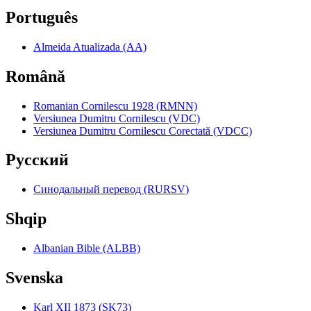
Português
Almeida Atualizada (AA)
Română
Romanian Cornilescu 1928 (RMNN)
Versiunea Dumitru Cornilescu (VDC)
Versiunea Dumitru Cornilescu Corectată (VDCC)
Pyccкий
Синодальный перевод (RURSV)
Shqip
Albanian Bible (ALBB)
Svenska
Karl XII 1873 (SK73)