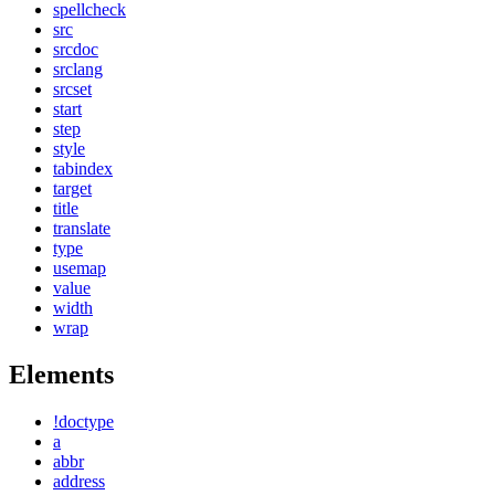
spellcheck
src
srcdoc
srclang
srcset
start
step
style
tabindex
target
title
translate
type
usemap
value
width
wrap
Elements
!doctype
a
abbr
address