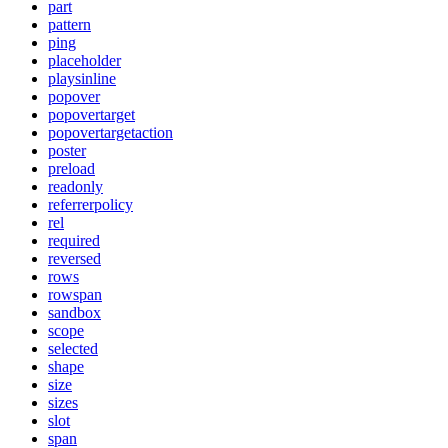
part
pattern
ping
placeholder
playsinline
popover
popovertarget
popovertargetaction
poster
preload
readonly
referrerpolicy
rel
required
reversed
rows
rowspan
sandbox
scope
selected
shape
size
sizes
slot
span