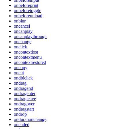
onbeforeinput
onbeforeprint
onbeforetoggle
onbeforeunload
onblur
oncancel
oncanplay
oncanplaythrough
onchange
onclick
oncontextlost
oncontextmenu
oncontextrestored
oncopy
oncut
ondblclick
ondrag
ondragend
ondragenter
ondragleave
ondragover
ondragstart
ondrop
ondurationchange
onended