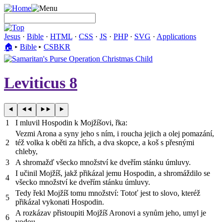
Jesus
·
Bible
·
HTML
·
CSS
·
JS
·
PHP
·
SVG
·
Applications
🏠︎
▸
Bible
▸
CSBKR
Leviticus 8
1
I mluvil Hospodin k Mojžíšovi, řka:
Vezmi Arona a syny jeho s ním, i roucha jejich a olej pomazání,
2
též volka k oběti za hřích, a dva skopce, a koš s přesnými
chleby,
3
A shromažď všecko množství ke dveřím stánku úmluvy.
I učinil Mojžíš, jakž přikázal jemu Hospodin, a shromáždilo se
4
všecko množství ke dveřím stánku úmluvy.
Tedy řekl Mojžíš tomu množství: Totoť jest to slovo, kteréž
5
přikázal vykonati Hospodin.
A rozkázav přistoupiti Mojžíš Aronovi a synům jeho, umyl je
6
vodou.