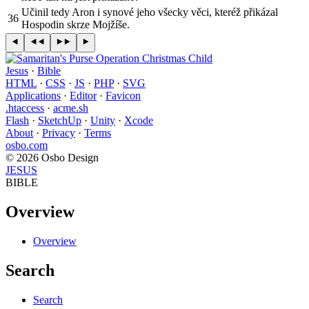
Učinil tedy Aron i synové jeho všecky věci, kteréž přikázal
36
Hospodin skrze Mojžíše.
Jesus
·
Bible
HTML
·
CSS
·
JS
·
PHP
·
SVG
Applications
·
Editor
·
Favicon
.htaccess
·
acme.sh
Flash
·
SketchUp
·
Unity
·
Xcode
About
·
Privacy
·
Terms
osbo.com
© 2026 Osbo Design
JESUS
BIBLE
Overview
Overview
Search
Search