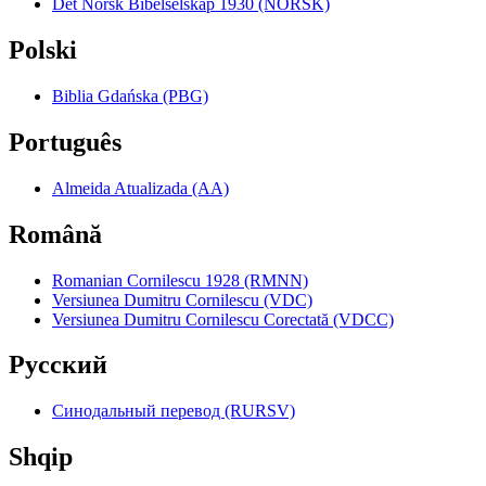
Det Norsk Bibelselskap 1930 (NORSK)
Polski
Biblia Gdańska (PBG)
Português
Almeida Atualizada (AA)
Română
Romanian Cornilescu 1928 (RMNN)
Versiunea Dumitru Cornilescu (VDC)
Versiunea Dumitru Cornilescu Corectată (VDCC)
Pyccкий
Синодальный перевод (RURSV)
Shqip