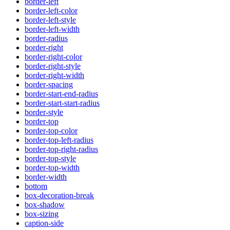
border-left
border-left-color
border-left-style
border-left-width
border-radius
border-right
border-right-color
border-right-style
border-right-width
border-spacing
border-start-end-radius
border-start-start-radius
border-style
border-top
border-top-color
border-top-left-radius
border-top-right-radius
border-top-style
border-top-width
border-width
bottom
box-decoration-break
box-shadow
box-sizing
caption-side