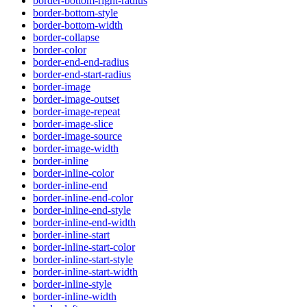
border-bottom-right-radius
border-bottom-style
border-bottom-width
border-collapse
border-color
border-end-end-radius
border-end-start-radius
border-image
border-image-outset
border-image-repeat
border-image-slice
border-image-source
border-image-width
border-inline
border-inline-color
border-inline-end
border-inline-end-color
border-inline-end-style
border-inline-end-width
border-inline-start
border-inline-start-color
border-inline-start-style
border-inline-start-width
border-inline-style
border-inline-width