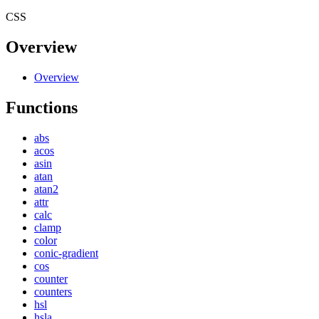
CSS
Overview
Overview
Functions
abs
acos
asin
atan
atan2
attr
calc
clamp
color
conic-gradient
cos
counter
counters
hsl
hsla