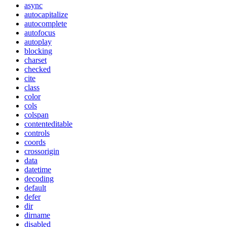
async
autocapitalize
autocomplete
autofocus
autoplay
blocking
charset
checked
cite
class
color
cols
colspan
contenteditable
controls
coords
crossorigin
data
datetime
decoding
default
defer
dir
dirname
disabled