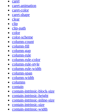
caret
caret-animation
caret-color
caret-shape
clear
clip
clip-path
color
color-scheme
column-count
column-fill
column-gap
column-rule
column-rule-color
column-rule-style
column-rule-width
column-span
column-width
columns
contain
contain-intrinsic-block-size
contain-intrinsic-height
contain-intrinsic-inline-size
contain-intrinsic-size
contain-intrinsic-width