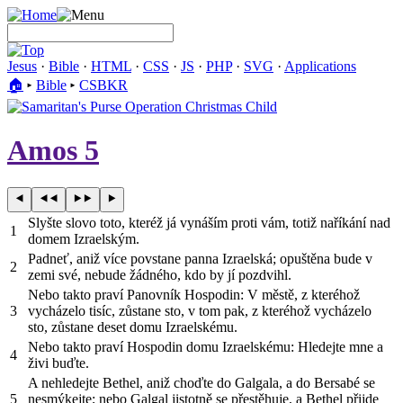
Jesus
·
Bible
·
HTML
·
CSS
·
JS
·
PHP
·
SVG
·
Applications
🏠︎
▸
Bible
▸
CSBKR
Amos 5
Slyšte slovo toto, kteréž já vynáším proti vám, totiž naříkání nad
1
domem Izraelským.
Padneť, aniž více povstane panna Izraelská; opuštěna bude v
2
zemi své, nebude žádného, kdo by jí pozdvihl.
Nebo takto praví Panovník Hospodin: V městě, z kteréhož
3
vycházelo tisíc, zůstane sto, v tom pak, z kteréhož vycházelo
sto, zůstane deset domu Izraelskému.
Nebo takto praví Hospodin domu Izraelskému: Hledejte mne a
4
živi buďte.
A nehledejte Bethel, aniž choďte do Galgala, a do Bersabé se
5
nesmýkejte; nebo Galgal jistotně se přestěhuje, a Bethel přijde