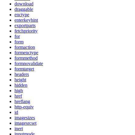
download
draggable
enctype
enterkeyhint
exportparts
fetchpriority
for
form
formaction
formenctype
formmethod
formnovalidate
formtarget
headers
height
hidden
high
href
hreflang
http-equiv
id
imagesizes
imagesrcset
inert
inputmode