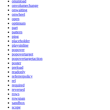
onunload
onvolumechange
onwaiting
onwheel
open
optimum
part
pattern
ping
placeholder
playsinline
popover
popovertarget
popovertargetaction
poster
preload
readonly
referrerpolicy
rel
required
reversed
rows
rowspan
sandbox
scope