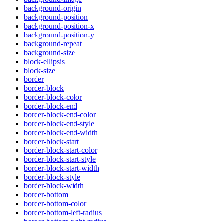
background-origin
background-position
background-position-x
background-position-y
background-repeat
background-size
block-ellipsis
block-size
border
border-block
border-block-color
border-block-end
border-block-end-color
border-block-end-style
border-block-end-width
border-block-start
border-block-start-color
border-block-start-style
border-block-start-width
border-block-style
border-block-width
border-bottom
border-bottom-color
border-bottom-left-radius