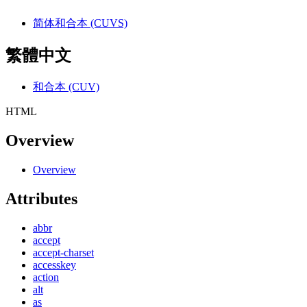
简体和合本 (CUVS)
繁體中文
和合本 (CUV)
HTML
Overview
Overview
Attributes
abbr
accept
accept-charset
accesskey
action
alt
as