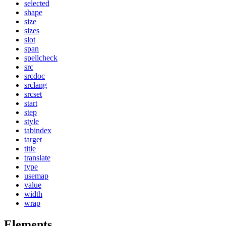
selected
shape
size
sizes
slot
span
spellcheck
src
srcdoc
srclang
srcset
start
step
style
tabindex
target
title
translate
type
usemap
value
width
wrap
Elements