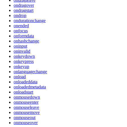
ondragleave
ondragover
ondragstart
ondrop
ondurationchange
onended
onfocus
onformdata
onhashchange
oninput
oninvalid
onkeydown
onkeypress
onkeyup
onlanguagechange
onload
onloadeddata
onloadedmetadata
onloadstart
onmousedown
onmouseenter
onmouseleave
onmousemove
onmouseout
onmouseover