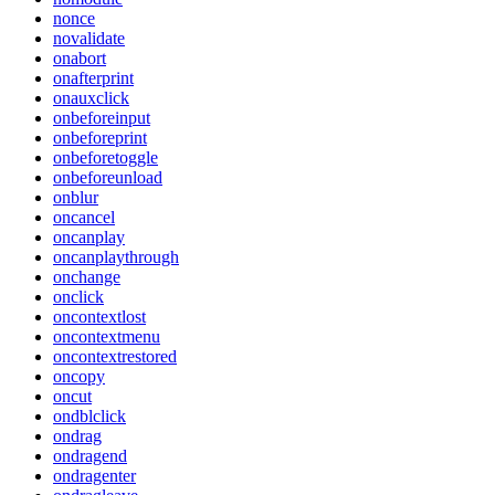
nonce
novalidate
onabort
onafterprint
onauxclick
onbeforeinput
onbeforeprint
onbeforetoggle
onbeforeunload
onblur
oncancel
oncanplay
oncanplaythrough
onchange
onclick
oncontextlost
oncontextmenu
oncontextrestored
oncopy
oncut
ondblclick
ondrag
ondragend
ondragenter