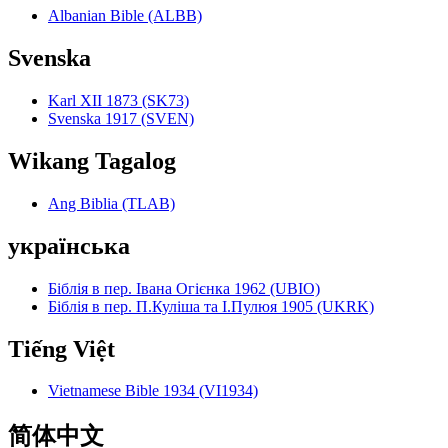
Albanian Bible (ALBB)
Svenska
Karl XII 1873 (SK73)
Svenska 1917 (SVEN)
Wikang Tagalog
Ang Biblia (TLAB)
українська
Біблія в пер. Івана Огієнка 1962 (UBIO)
Біблія в пер. П.Куліша та І.Пулюя 1905 (UKRK)
Tiếng Việt
Vietnamese Bible 1934 (VI1934)
简体中文