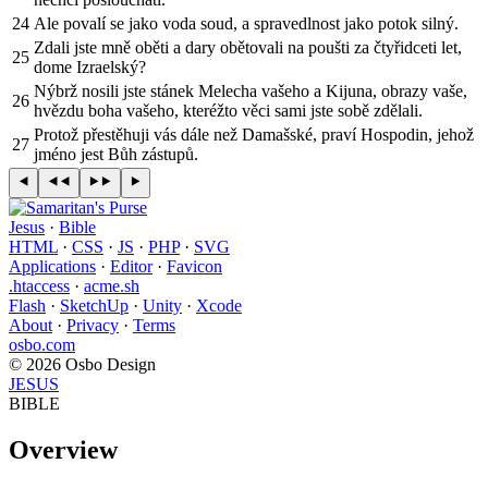
24
Ale povalí se jako voda soud, a spravedlnost jako potok silný.
Zdali jste mně oběti a dary obětovali na poušti za čtyřidceti let,
25
dome Izraelský?
Nýbrž nosili jste stánek Melecha vašeho a Kijuna, obrazy vaše,
26
hvězdu boha vašeho, kteréžto věci sami jste sobě zdělali.
Protož přestěhuji vás dále než Damašské, praví Hospodin, jehož
27
jméno jest Bůh zástupů.
Jesus
·
Bible
HTML
·
CSS
·
JS
·
PHP
·
SVG
Applications
·
Editor
·
Favicon
.htaccess
·
acme.sh
Flash
·
SketchUp
·
Unity
·
Xcode
About
·
Privacy
·
Terms
osbo.com
© 2026 Osbo Design
JESUS
BIBLE
Overview