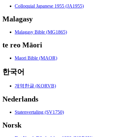
Colloquial Japanese 1955 (JA1955)
Malagasy
Malagasy Bible (MG1865)
te reo Māori
Maori Bible (MAOR)
한국어
개역한글 (KORVB)
Nederlands
Statenvertaling (SV1750)
Norsk