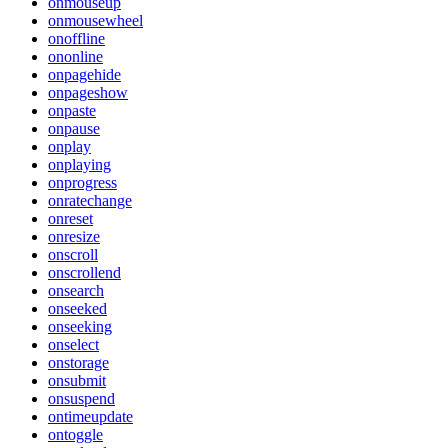
onmouseup
onmousewheel
onoffline
ononline
onpagehide
onpageshow
onpaste
onpause
onplay
onplaying
onprogress
onratechange
onreset
onresize
onscroll
onscrollend
onsearch
onseeked
onseeking
onselect
onstorage
onsubmit
onsuspend
ontimeupdate
ontoggle