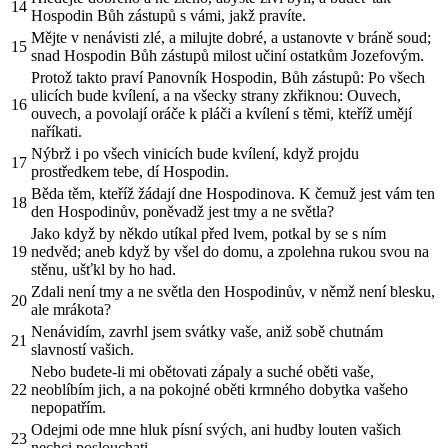
14
Hospodin Bůh zástupů s vámi, jakž pravíte.
Mějte v nenávisti zlé, a milujte dobré, a ustanovte v bráně soud;
15
snad Hospodin Bůh zástupů milost učiní ostatkům Jozefovým.
Protož takto praví Panovník Hospodin, Bůh zástupů: Po všech
ulicích bude kvílení, a na všecky strany zkřiknou: Ouvech,
16
ouvech, a povolají oráče k pláči a kvílení s těmi, kteříž umějí
naříkati.
Nýbrž i po všech vinicích bude kvílení, když projdu
17
prostředkem tebe, dí Hospodin.
Běda těm, kteříž žádají dne Hospodinova. K čemuž jest vám ten
18
den Hospodinův, poněvadž jest tmy a ne světla?
Jako když by někdo utíkal před lvem, potkal by se s ním
19
nedvěd; aneb když by všel do domu, a zpolehna rukou svou na
stěnu, ušťkl by ho had.
Zdali není tmy a ne světla den Hospodinův, v němž není blesku,
20
ale mrákota?
Nenávidím, zavrhl jsem svátky vaše, aniž sobě chutnám
21
slavností vašich.
Nebo budete-li mi obětovati zápaly a suché oběti vaše,
22
neoblíbím jich, a na pokojné oběti krmného dobytka vašeho
nepopatřím.
Odejmi ode mne hluk písní svých, ani hudby louten vašich
23
nechci poslouchati.