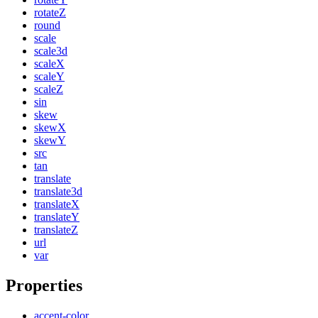
rotateZ
round
scale
scale3d
scaleX
scaleY
scaleZ
sin
skew
skewX
skewY
src
tan
translate
translate3d
translateX
translateY
translateZ
url
var
Properties
accent-color