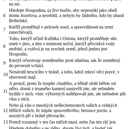
na nic.
Hledejte Hospodina, (a živi buďte, aby nepronikl jako oheň
6
domu Jozefova, a nesehltil, a nebylo by žádného, kdo by uhasil
Bethelské,
Kteříž proměňují v pelynek soud, a spravedlnosti na zemi
7
zanechávají),
Toho, kterýž učinil Kuřátka i Oriona, kterýž proměňuje stín
smrti v jitro, a den v temnosti noční, kterýž přivolává vody
8
mořské, a vylévá je na svrchek země, jehož jméno jest
Hospodin,
Kterýž očerstvuje zemdleného proti silnému, tak že zemdlený
9
do pevnosti vchází.
Nenávidí trescícího v bráně, a toho, kdož mluví věci pravé, v
10
ohavnosti mají.
A protož, proto že loupíte chudého, a břímě obilé béřete od
něho, domů z tesaného kamení nastavěli jste, ale nebudete
11
bydliti v nich; vinic výborných naštěpovali jste, ale nebudete píti
vína z nich.
Nebo já vím o mnohých nešlechetnostech vašich a velikých
12
hříších vašich, že trápíte spravedlivého, berouce poctu, a
nuzných při v bráně převracíte.
13
Protož rozumný v ten čas mlčeti musí, nebo čas ten zlý jest.
Hledejte dobrého a ne zlého, abyste živi byli, a budeť tak