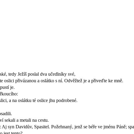
tské, tedy Ježíš poslal dva učedlníky své,
te oslici přivázanou a oslátko s ní. Odvěžtež je a přiveďte ke mně.
ustí je.
 řkoucího:
lici, a na oslátku té oslice jhu podrobené.
sadili.
ví sekali a metali na cestu.
uce: Aj syn Davidův, Spasitel. Požehnaný, jenž se béře ve jménu Páně; spas
 jest tento?