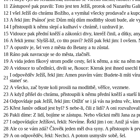
11
Zástupové pak pravili: Toto jest ten Ježíš, prorok od Nazarétu Gal
12
I všel Ježíš do chrámu Božího, a vymítal všecky prodavače a kupc
13
A řekl jim: Psánoť jest: Dům můj dům modlitby slouti bude, ale vy u
14
I přistoupili k němu slepí a kulhaví v chrámě, i uzdravil je.
15
Vidouce pak přední kněží a zákoníci divy, kteréž činil, a dítky, an
16
A řekli jemu: Slyšíš-liž, co tito praví? Ježíš pak řekl jim: I ovšem.
17
A opustiv je, šel ven z města do Betany a tu zůstal.
18
Ráno pak navracuje se do města, zlačněl.
19
A vida jeden fíkový strom podle cesty, šel k němu, a nic na něm nen
20
A vidouce to učedlníci, divili se, řkouce: Kterak jest ihned usechl f
I odpověděv Ježíš, řekl jim: Amen pravím vám: Budete-li míti víru,
21
staneť se.
22
A všecko, zač byste koli prosili na modlitbě, věříce, vezmete.
23
A když přišel do chrámu, přistoupili k němu přední kněží a starší l
24
Odpovídaje pak Ježíš, řekl jim: Otížiť se i já vás na jednu věc, kt
25
Křest Janův odkud jest byl? S nebe-li, čili z lidí? A oni rozvažova
26
Pakli díme: Z lidí, bojíme se zástupu. Nebo všickni měli Jana za p
27
I odpovídajíce Ježíšovi, řekli: Nevíme. Řekl jim i on: Aniž já vám
28
Ale co se vám zdá? Člověk jeden měl dva syny. A přistoupiv k prvn
29
A on odpověděv, řekl: Nechci. A potom usmysliv sobě, šel.