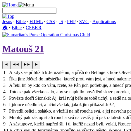
Jesus
·
Bible
·
HTML
·
CSS
·
JS
·
PHP
·
SVG
·
Applications
🏠︎
▸
Bible
▸
CSBKR
Matouš 21
1
A když se přiblížili k Jeruzalému, a přišli do Betfage k hoře Olive
2
Řka jim: Jdětež do městečka, kteréž proti vám jest, a hned nalezne
3
A řekl-liť by kdo co vám, rcete, že Pán jich potřebuje, a hnedť prop
4
Toto se pak všecko stalo, aby se naplnilo povědění skrze proroka,
5
Povězte dceři Sionské: Aj, král tvůj béře se tobě tichý, a sedě na os
6
I jdouce učedlníci, a učinivše tak, jakož jim přikázal Ježíš,
7
Přivedli oslici i oslátko, a vložili na ně roucha svá, a jej navrchu po
8
Mnohý pak zástup stlali roucha svá na cestě, jiní pak ratolesti z dří
9
A zástupové, kteříž napřed šli, i ti, kteříž nazad byli, volali, řko
10
A když vjel do Jeruzaléma, zbouřilo se všecko město, řkouce: I kdo