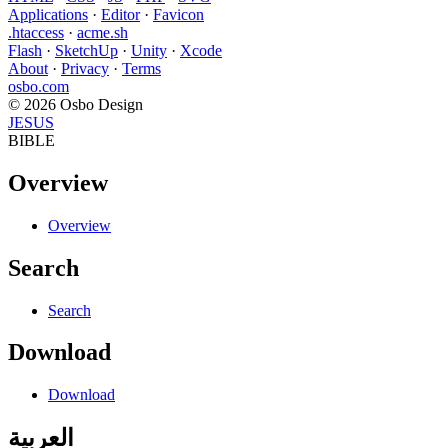
Applications
·
Editor
·
Favicon
.htaccess
·
acme.sh
Flash
·
SketchUp
·
Unity
·
Xcode
About
·
Privacy
·
Terms
osbo.com
© 2026 Osbo Design
JESUS
BIBLE
Overview
Overview
Search
Search
Download
Download
العربية