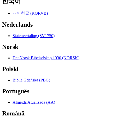
한국어
개역한글 (KORVB)
Nederlands
Statenvertaling (SV1750)
Norsk
Det Norsk Bibelselskap 1930 (NORSK)
Polski
Biblia Gdańska (PBG)
Português
Almeida Atualizada (AA)
Română