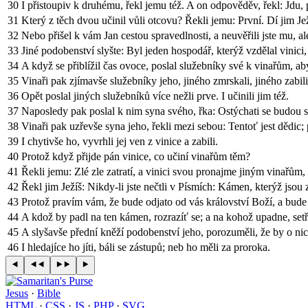
30
I přistoupiv k druhému, řekl jemu též. A on odpověděv, řekl: Jdu, 
31
Který z těch dvou učinil vůli otcovu? Řekli jemu: První. Dí jim J
32
Nebo přišel k vám Jan cestou spravedlnosti, a neuvěřili jste mu, al
33
Jiné podobenství slyšte: Byl jeden hospodář, kterýž vzdělal vinici, a
34
A když se přiblížil čas ovoce, poslal služebníky své k vinařům, aby 
35
Vinaři pak zjímavše služebníky jeho, jiného zmrskali, jiného zabil
36
Opět poslal jiných služebníků více nežli prve. I učinili jim též.
37
Naposledy pak poslal k nim syna svého, řka: Ostýchati se budou 
38
Vinaři pak uzřevše syna jeho, řekli mezi sebou: Tentoť jest dědic; 
39
I chytivše ho, vyvrhli jej ven z vinice a zabili.
40
Protož když přijde pán vinice, co učiní vinařům těm?
41
Řekli jemu: Zlé zle zatratí, a vinici svou pronajme jiným vinařům
42
Řekl jim Ježíš: Nikdy-li jste nečtli v Písmích: Kámen, kterýž jsou 
43
Protož pravím vám, že bude odjato od vás království Boží, a bude 
44
A kdož by padl na ten kámen, rozrazíť se; a na kohož upadne, setře
45
A slyšavše přední kněží podobenství jeho, porozuměli, že by o nic
46
I hledajíce ho jíti, báli se zástupů; neb ho měli za proroka.
Jesus
·
Bible
HTML
·
CSS
·
JS
·
PHP
·
SVG