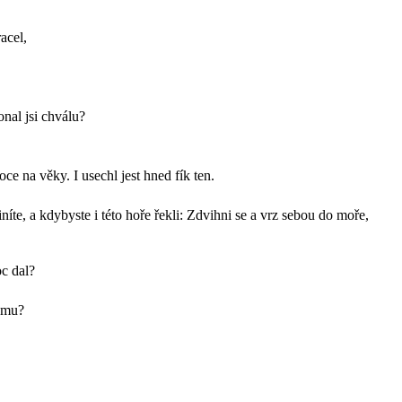
acel,
onal jsi chválu?
ce na věky. I usechl jest hned fík ten.
níte, a kdybyste i této hoře řekli: Zdvihni se a vrz sebou do moře,
oc dal?
jemu?