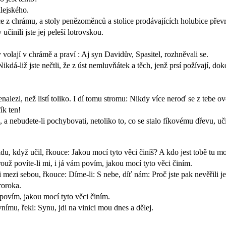
ilejského.
e z chrámu, a stoly penězoměnců a stolice prodávajících holubice převr
činili jste jej peleší lotrovskou.
y volají v chrámě a praví : Aj syn Davidův, Spasitel, rozhněvali se.
 Nikdá-liž jste nečtli, že z úst nemluvňátek a těch, jenž prsí požívají, dok
alezl, než listí toliko. I dí tomu stromu: Nikdy více neroď se z tebe ovo
ík ten!
 a nebudete-li pochybovati, netoliko to, co se stalo fíkovému dřevu, uči
idu, když učil, řkouce: Jakou mocí tyto věci činíš? A kdo jest tobě tu m
erouž povíte-li mi, i já vám povím, jakou mocí tyto věci činím.
li mezi sebou, řkouce: Díme-li: S nebe, díť nám: Proč jste pak nevěřili 
roroka.
 povím, jakou mocí tyto věci činím.
ímu, řekl: Synu, jdi na vinici mou dnes a dělej.