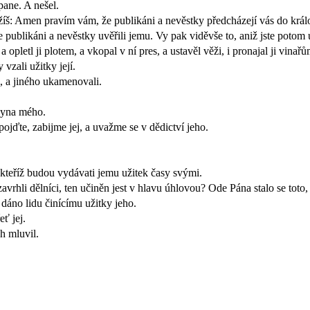
pane. A nešel.
ežíš: Amen pravím vám, že publikáni a nevěstky předcházejí vás do král
e publikáni a nevěstky uvěřili jemu. Vy pak viděvše to, aniž jste potom u
 opletl ji plotem, a vkopal v ní pres, a ustavěl věži, i pronajal ji vinařů
vzali užitky její.
i, a jiného ukamenovali.
syna mého.
pojďte, zabijme jej, a uvažme se v dědictví jeho.
, kteříž budou vydávati jemu užitek časy svými.
zavrhli dělníci, ten učiněn jest v hlavu úhlovou? Ode Pána stalo se toto
dáno lidu činícímu užitky jeho.
ť jej.
h mluvil.