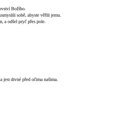
ovství Božího.
smyslili sobě, abyste věřili jemu.
m, a odšel pryč přes pole.
, a jest divné před očima našima.