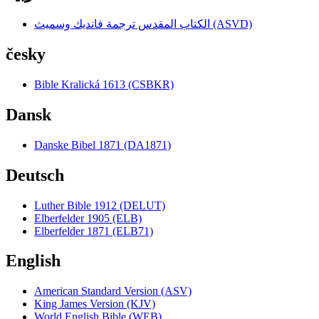
الكتاب المقدس ترجمة فانديك وسميث (ASVD)
česky
Bible Kralická 1613 (CSBKR)
Dansk
Danske Bibel 1871 (DA1871)
Deutsch
Luther Bible 1912 (DELUT)
Elberfelder 1905 (ELB)
Elberfelder 1871 (ELB71)
English
American Standard Version (ASV)
King James Version (KJV)
World English Bible (WEB)