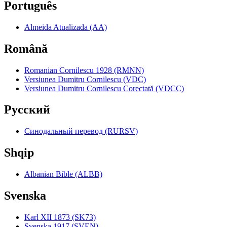
Português
Almeida Atualizada (AA)
Română
Romanian Cornilescu 1928 (RMNN)
Versiunea Dumitru Cornilescu (VDC)
Versiunea Dumitru Cornilescu Corectată (VDCC)
Pyccкий
Синодальный перевод (RURSV)
Shqip
Albanian Bible (ALBB)
Svenska
Karl XII 1873 (SK73)
Svenska 1917 (SVEN)