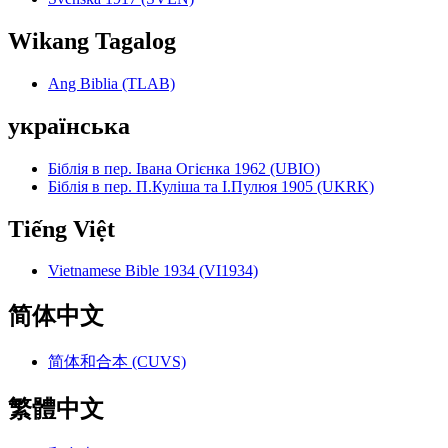
Wikang Tagalog
Ang Biblia (TLAB)
українська
Біблія в пер. Івана Огієнка 1962 (UBIO)
Біблія в пер. П.Куліша та І.Пулюя 1905 (UKRK)
Tiếng Việt
Vietnamese Bible 1934 (VI1934)
简体中文
简体和合本 (CUVS)
繁體中文