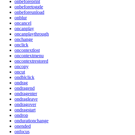
onbeforeprint
onbeforetoggle
onbeforeunload
onblur
oncancel
oncanplay
oncanplaythrough
onchange
onclick
oncontextlost
oncontextmenu
oncontextrestored
oncopy
oncut
ondblclick
ondrag
ondragend
ondragenter
ondragleave
ondragover
ondragstart
ondrop
ondurationchange
onended
onfocus