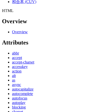
和合本 (CUV)
HTML
Overview
Overview
Attributes
abbr
accept
accept-charset
accesskey
action
alt
as
async
autocapitalize
autocomplete
autofocus
autoplay
blocking
charset