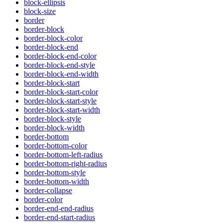
block-ellipsis
block-size
border
border-block
border-block-color
border-block-end
border-block-end-color
border-block-end-style
border-block-end-width
border-block-start
border-block-start-color
border-block-start-style
border-block-start-width
border-block-style
border-block-width
border-bottom
border-bottom-color
border-bottom-left-radius
border-bottom-right-radius
border-bottom-style
border-bottom-width
border-collapse
border-color
border-end-end-radius
border-end-start-radius