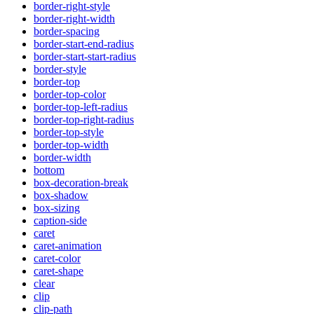
border-right-style
border-right-width
border-spacing
border-start-end-radius
border-start-start-radius
border-style
border-top
border-top-color
border-top-left-radius
border-top-right-radius
border-top-style
border-top-width
border-width
bottom
box-decoration-break
box-shadow
box-sizing
caption-side
caret
caret-animation
caret-color
caret-shape
clear
clip
clip-path