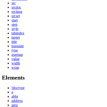
src
srcdoc
srclang
srcset
start
step
style
tabindex
target
title
translate
type
usemap
value
width
wrap
Elements
!doctype
a
abbr
address
area