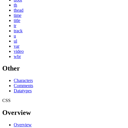
th
thead
time
title
tr
track
u
ul
var
video
wbr
Other
Characters
Comments
Datatypes
CSS
Overview
Overview