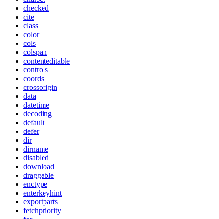
checked
cite
class
color
cols
colspan
contenteditable
controls
coords
crossorigin
data
datetime
decoding
default
defer
dir
dirname
disabled
download
draggable
enctype
enterkeyhint
exportparts
fetchpriority