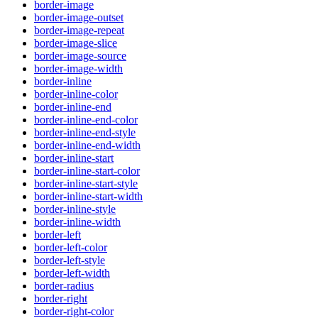
border-image
border-image-outset
border-image-repeat
border-image-slice
border-image-source
border-image-width
border-inline
border-inline-color
border-inline-end
border-inline-end-color
border-inline-end-style
border-inline-end-width
border-inline-start
border-inline-start-color
border-inline-start-style
border-inline-start-width
border-inline-style
border-inline-width
border-left
border-left-color
border-left-style
border-left-width
border-radius
border-right
border-right-color