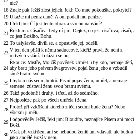
17
nic?
18
Znaje pak Ježíš zlost jejich, řekl: Co mne pokoušíte, pokrytci?
19
Ukažte mi peníz daně. A oni podali mu peníze.
20
I řekl jim: Čí jest tento obraz a svrchu napsání?
Řekli mu: Císařův. Tedy dí jim: Dejtež, co jest císařova, císaři, a
21
co jest Božího, Bohu.
22
To uslyšavše, divili se, a opustivše jej, odešli.
V ten den přišli k němu saduceové, kteříž praví, že není z
23
mrtvých vstání. I otázali se ho,
Řkouce: Mistře, Mojžíš pověděl: Umřel-li by kdo, nemaje dětí,
24
aby bratr jeho právem švagrovství pojal ženu jeho a vzbudil
símě bratru svému.
I bylo u nás sedm bratrů. První pojav ženu, umřel, a nemaje
25
semene, zůstavil ženu svou bratru svému.
26
Takž podobně i druhý, i třetí, až do sedmého.
27
Nejposléze pak po všech umřela i žena.
Protož při vzkříšení kterého z těch sedmi bude žena? Nebo
28
všickni ji měli.
I odpověděv Ježíš, řekl jim: Bloudíte, neznajíce Písem ani moci
29
Boží.
Však při vzkříšení ani se nebudou ženiti ani vdávati, ale budou
30
jako andělé Boží v nebi.