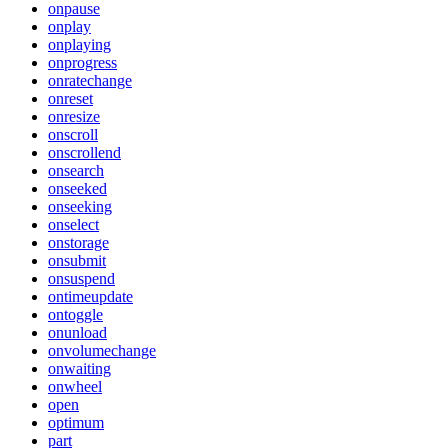
onpause
onplay
onplaying
onprogress
onratechange
onreset
onresize
onscroll
onscrollend
onsearch
onseeked
onseeking
onselect
onstorage
onsubmit
onsuspend
ontimeupdate
ontoggle
onunload
onvolumechange
onwaiting
onwheel
open
optimum
part