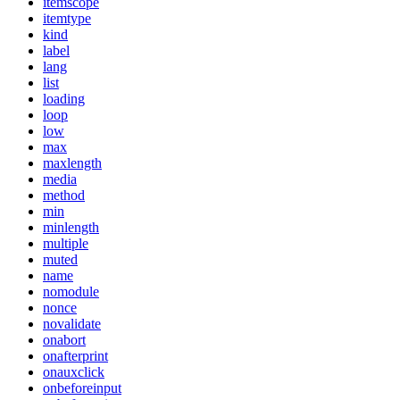
itemscope
itemtype
kind
label
lang
list
loading
loop
low
max
maxlength
media
method
min
minlength
multiple
muted
name
nomodule
nonce
novalidate
onabort
onafterprint
onauxclick
onbeforeinput