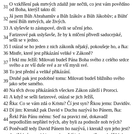
O vzkříšení pak mrtvých zdaliž jste nečtli, co jest vám povědíno
31
od Boha, kterýž takto dí:
Já jsem Bůh Abrahamův a Bůh Izákův a Bůh Jákobův; a Bůhť
32
není Bůh mrtvých, ale živých.
33
A slyševše to zástupové, divili se učení jeho.
Farizeové pak uslyšavše, že by k mlčení přivedl saducejské,
34
sešli se v jedno.
35
I otázal se ho jeden z nich zákoník nějaký, pokoušeje ho, a řka:
36
Mistře, které jest přikázání veliké v Zákoně?
I řekl mu Ježíš: Milovati budeš Pána Boha svého z celého srdce
37
svého a ze vší duše své a ze vší mysli své.
38
To jest přední a veliké přikázání.
Druhé pak jest podobné tomu: Milovati budeš bližního svého
39
jako sebe samého.
40
Na těch dvou přikázáních všecken Zákon záleží i Proroci.
41
A když se sešli farizeové, otázal se jich Ježíš,
42
Řka: Co se vám zdá o Kristu? Čí jest syn? Řkou jemu: Davidův.
43
Dí jim: Kterakž pak David v Duchu nazývá ho Pánem, řka:
Řekl Pán Pánu mému: Seď na pravici mé, dokavadž
44
nepodložím nepřátel tvých, aby byli za podnože noh tvých?
45
Poněvadž tedy David Pánem ho nazývá, i kterakž syn jeho jest?