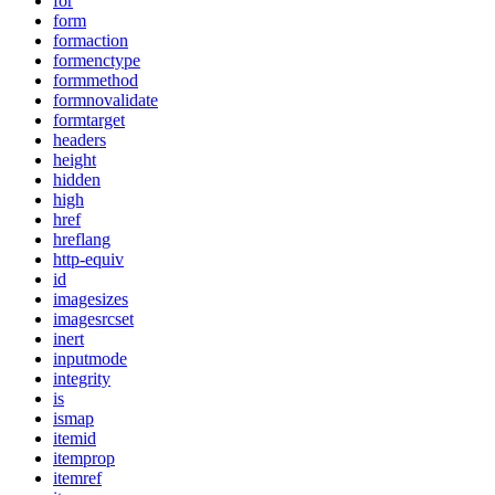
for
form
formaction
formenctype
formmethod
formnovalidate
formtarget
headers
height
hidden
high
href
hreflang
http-equiv
id
imagesizes
imagesrcset
inert
inputmode
integrity
is
ismap
itemid
itemprop
itemref