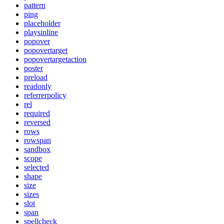
pattern
ping
placeholder
playsinline
popover
popovertarget
popovertargetaction
poster
preload
readonly
referrerpolicy
rel
required
reversed
rows
rowspan
sandbox
scope
selected
shape
size
sizes
slot
span
spellcheck