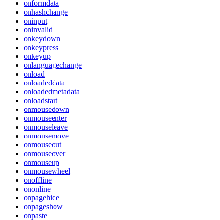
onformdata
onhashchange
oninput
oninvalid
onkeydown
onkeypress
onkeyup
onlanguagechange
onload
onloadeddata
onloadedmetadata
onloadstart
onmousedown
onmouseenter
onmouseleave
onmousemove
onmouseout
onmouseover
onmouseup
onmousewheel
onoffline
ononline
onpagehide
onpageshow
onpaste