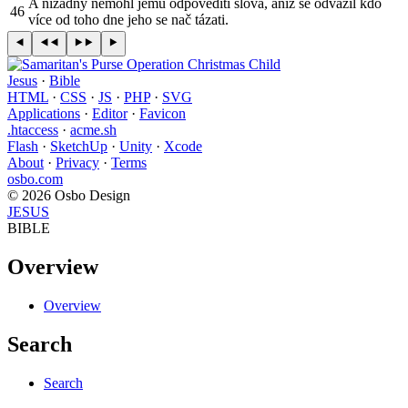
A nižádný nemohl jemu odpovědíti slova, aniž se odvážil kdo
46
více od toho dne jeho se nač tázati.
Jesus
·
Bible
HTML
·
CSS
·
JS
·
PHP
·
SVG
Applications
·
Editor
·
Favicon
.htaccess
·
acme.sh
Flash
·
SketchUp
·
Unity
·
Xcode
About
·
Privacy
·
Terms
osbo.com
© 2026 Osbo Design
JESUS
BIBLE
Overview
Overview
Search
Search