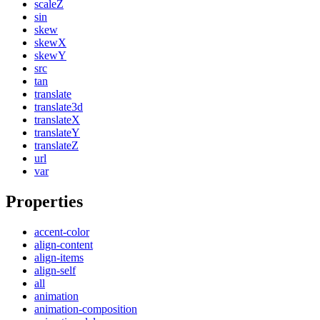
scaleZ
sin
skew
skewX
skewY
src
tan
translate
translate3d
translateX
translateY
translateZ
url
var
Properties
accent-color
align-content
align-items
align-self
all
animation
animation-composition