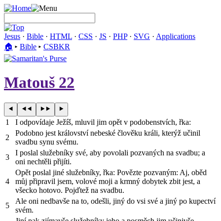
Jesus
·
Bible
·
HTML
·
CSS
·
JS
·
PHP
·
SVG
·
Applications
🏠︎
▸
Bible
▸
CSBKR
Matouš 22
1
I odpovídaje Ježíš, mluvil jim opět v podobenstvích, řka:
Podobno jest království nebeské člověku králi, kterýž učinil
2
svadbu synu svému.
I poslal služebníky své, aby povolali pozvaných na svadbu; a
3
oni nechtěli přijíti.
Opět poslal jiné služebníky, řka: Povězte pozvaným: Aj, oběd
4
můj připravil jsem, volové moji a krmný dobytek zbit jest, a
všecko hotovo. Pojďtež na svadbu.
Ale oni nedbavše na to, odešli, jiný do vsi své a jiný po kupectví
5
svém.
Jiní pak zjímavše služebníky jeho a posměch jim učinivše,