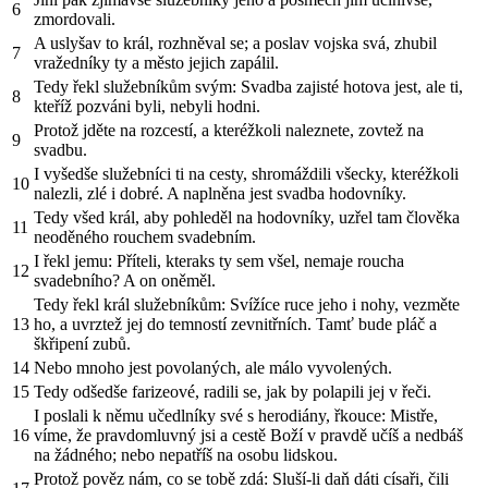
6
zmordovali.
A uslyšav to král, rozhněval se; a poslav vojska svá, zhubil
7
vražedníky ty a město jejich zapálil.
Tedy řekl služebníkům svým: Svadba zajisté hotova jest, ale ti,
8
kteříž pozváni byli, nebyli hodni.
Protož jděte na rozcestí, a kteréžkoli naleznete, zovtež na
9
svadbu.
I vyšedše služebníci ti na cesty, shromáždili všecky, kteréžkoli
10
nalezli, zlé i dobré. A naplněna jest svadba hodovníky.
Tedy všed král, aby pohleděl na hodovníky, uzřel tam člověka
11
neoděného rouchem svadebním.
I řekl jemu: Příteli, kteraks ty sem všel, nemaje roucha
12
svadebního? A on oněměl.
Tedy řekl král služebníkům: Svížíce ruce jeho i nohy, vezměte
13
ho, a uvrztež jej do temností zevnitřních. Tamť bude pláč a
škřipení zubů.
14
Nebo mnoho jest povolaných, ale málo vyvolených.
15
Tedy odšedše farizeové, radili se, jak by polapili jej v řeči.
I poslali k němu učedlníky své s herodiány, řkouce: Mistře,
16
víme, že pravdomluvný jsi a cestě Boží v pravdě učíš a nedbáš
na žádného; nebo nepatříš na osobu lidskou.
Protož pověz nám, co se tobě zdá: Sluší-li daň dáti císaři, čili