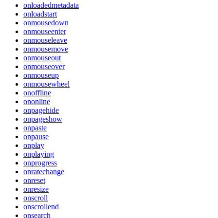
onloadedmetadata
onloadstart
onmousedown
onmouseenter
onmouseleave
onmousemove
onmouseout
onmouseover
onmouseup
onmousewheel
onoffline
ononline
onpagehide
onpageshow
onpaste
onpause
onplay
onplaying
onprogress
onratechange
onreset
onresize
onscroll
onscrollend
onsearch