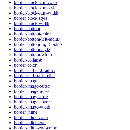
border-block-start-color
border-block-start-style
border-block-start-width
border-block-style
border-block-width
border-bottom
border-bottom-color
border-bottom-left-radius
border-bottom-right-radius
border-bottom-style
border-bottom-width
border-collapse
border-color
border-end-end-radius
border-end-start-radius
border-image
border-image-outset
border-image-repeat
border-image-slice
border-image-source
border-image-width
border-inline
border-inline-color
border-inline-end
border-inline-end-color