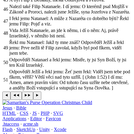
Nalezl také Filip Natanaele. I dí jemu: O kterémž psal Mojžíš v
46
Zákoně a Proroci, nalezli jsme Ježíše, syna Jozefova z Nazaréta.
I řekl jemu Natanael: A může z Nazaréta co dobrého býti? Řekl
47
jemu Filip: Pojď a viz.
Vida Ježíš Natanaele, an jde k němu, i dí o něm: Aj, právě
48
Izraelitský, v němžto lsti není.
Řekl mu Natanael: Jakž ty mne znáš? Odpověděl Ježíš a řekl
49
jemu: Prve nežli tě Filip zavolal, kdyžs byl pod fíkem, viděl
jsem tebe.
Odpověděl Natanael a řekl jemu: Mistře, ty jsi Syn Boží, ty jsi
50
ten Král Izraelský.
Odpověděl Ježíš a řekl jemu: Žeť jsem řekl: Viděl jsem tebe pod
fíkem, věříš? Větší věci nad tyto uzříš. [ (John 1:52) I dí mu:
51
Amen, amen pravím vám: Od tohoto času uzříte nebe otevřené,
a anděly Boží vstupující a sstupující na Syna člověka. ]
Jesus
·
Bible
HTML
·
CSS
·
JS
·
PHP
·
SVG
Applications
·
Editor
·
Favicon
.htaccess
·
acme.sh
Flash
·
SketchUp
·
Unity
·
Xcode