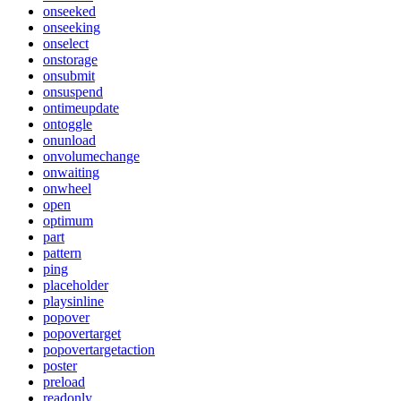
onseeked
onseeking
onselect
onstorage
onsubmit
onsuspend
ontimeupdate
ontoggle
onunload
onvolumechange
onwaiting
onwheel
open
optimum
part
pattern
ping
placeholder
playsinline
popover
popovertarget
popovertargetaction
poster
preload
readonly