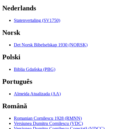
Nederlands
Statenvertaling (SV1750)
Norsk
Det Norsk Bibelselskap 1930 (NORSK)
Polski
Biblia Gdańska (PBG)
Português
Almeida Atualizada (AA)
Română
Romanian Cornilescu 1928 (RMNN)
Versiunea Dumitru Cornilescu (VDC)
Versiunea Dumitru Cornilescu Corectată (VDCC)