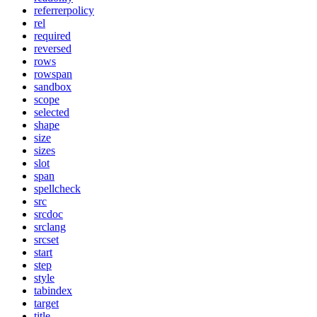
referrerpolicy
rel
required
reversed
rows
rowspan
sandbox
scope
selected
shape
size
sizes
slot
span
spellcheck
src
srcdoc
srclang
srcset
start
step
style
tabindex
target
title