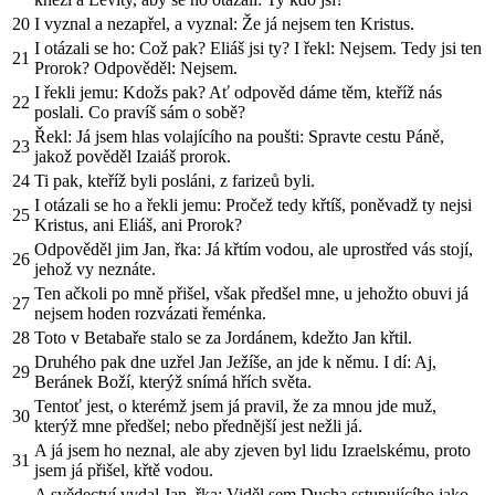
20
I vyznal a nezapřel, a vyznal: Že já nejsem ten Kristus.
I otázali se ho: Což pak? Eliáš jsi ty? I řekl: Nejsem. Tedy jsi ten
21
Prorok? Odpověděl: Nejsem.
I řekli jemu: Kdožs pak? Ať odpověd dáme těm, kteříž nás
22
poslali. Co pravíš sám o sobě?
Řekl: Já jsem hlas volajícího na poušti: Spravte cestu Páně,
23
jakož pověděl Izaiáš prorok.
24
Ti pak, kteříž byli posláni, z farizeů byli.
I otázali se ho a řekli jemu: Pročež tedy křtíš, poněvadž ty nejsi
25
Kristus, ani Eliáš, ani Prorok?
Odpověděl jim Jan, řka: Já křtím vodou, ale uprostřed vás stojí,
26
jehož vy neznáte.
Ten ačkoli po mně přišel, však předšel mne, u jehožto obuvi já
27
nejsem hoden rozvázati řeménka.
28
Toto v Betabaře stalo se za Jordánem, kdežto Jan křtil.
Druhého pak dne uzřel Jan Ježíše, an jde k němu. I dí: Aj,
29
Beránek Boží, kterýž snímá hřích světa.
Tentoť jest, o kterémž jsem já pravil, že za mnou jde muž,
30
kterýž mne předšel; nebo přednější jest nežli já.
A já jsem ho neznal, ale aby zjeven byl lidu Izraelskému, proto
31
jsem já přišel, křtě vodou.
A svědectví vydal Jan, řka: Viděl sem Ducha sstupujícího jako