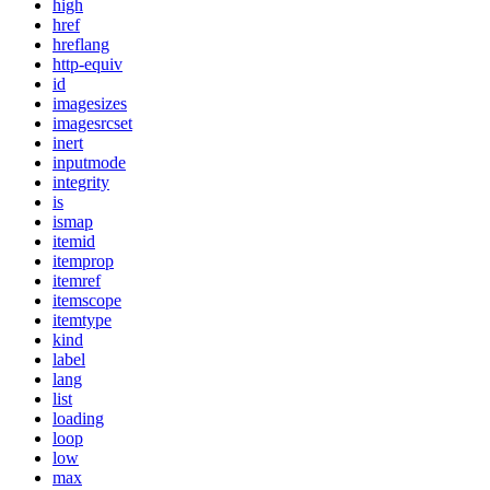
high
href
hreflang
http-equiv
id
imagesizes
imagesrcset
inert
inputmode
integrity
is
ismap
itemid
itemprop
itemref
itemscope
itemtype
kind
label
lang
list
loading
loop
low
max