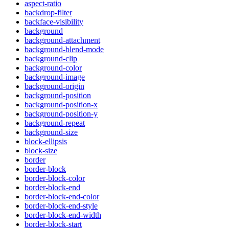
aspect-ratio
backdrop-filter
backface-visibility
background
background-attachment
background-blend-mode
background-clip
background-color
background-image
background-origin
background-position
background-position-x
background-position-y
background-repeat
background-size
block-ellipsis
block-size
border
border-block
border-block-color
border-block-end
border-block-end-color
border-block-end-style
border-block-end-width
border-block-start