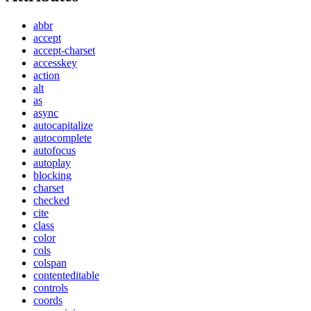
abbr
accept
accept-charset
accesskey
action
alt
as
async
autocapitalize
autocomplete
autofocus
autoplay
blocking
charset
checked
cite
class
color
cols
colspan
contenteditable
controls
coords