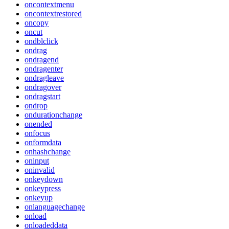
oncontextmenu
oncontextrestored
oncopy
oncut
ondblclick
ondrag
ondragend
ondragenter
ondragleave
ondragover
ondragstart
ondrop
ondurationchange
onended
onfocus
onformdata
onhashchange
oninput
oninvalid
onkeydown
onkeypress
onkeyup
onlanguagechange
onload
onloadeddata