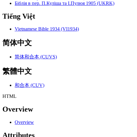
Біблія в пер. П.Куліша та І.Пулюя 1905 (UKRK)
Tiếng Việt
Vietnamese Bible 1934 (VI1934)
简体中文
简体和合本 (CUVS)
繁體中文
和合本 (CUV)
HTML
Overview
Overview
Attributes