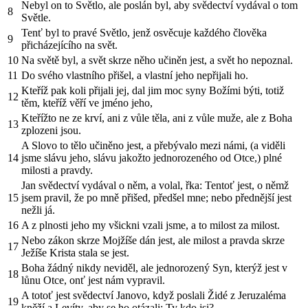
Nebyl on to Světlo, ale poslán byl, aby svědectví vydával o tom
8
Světle.
Tenť byl to pravé Světlo, jenž osvěcuje každého člověka
9
přicházejícího na svět.
10
Na světě byl, a svět skrze něho učiněn jest, a svět ho nepoznal.
11
Do svého vlastního přišel, a vlastní jeho nepřijali ho.
Kteříž pak koli přijali jej, dal jim moc syny Božími býti, totiž
12
těm, kteříž věří ve jméno jeho,
Kteřížto ne ze krví, ani z vůle těla, ani z vůle muže, ale z Boha
13
zplozeni jsou.
A Slovo to tělo učiněno jest, a přebývalo mezi námi, (a viděli
14
jsme slávu jeho, slávu jakožto jednorozeného od Otce,) plné
milosti a pravdy.
Jan svědectví vydával o něm, a volal, řka: Tentoť jest, o němž
15
jsem pravil, že po mně přišed, předšel mne; nebo přednější jest
nežli já.
16
A z plnosti jeho my všickni vzali jsme, a to milost za milost.
Nebo zákon skrze Mojžíše dán jest, ale milost a pravda skrze
17
Ježíše Krista stala se jest.
Boha žádný nikdy neviděl, ale jednorozený Syn, kterýž jest v
18
lůnu Otce, onť jest nám vypravil.
A totoť jest svědectví Janovo, když poslali Židé z Jeruzaléma
19
kněží a Levíty, aby se ho otázali: Ty kdo jsi?