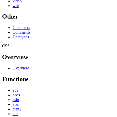
video
wbr
Other
Characters
Comments
Datatypes
CSS
Overview
Overview
Functions
abs
acos
asin
atan
atan2
attr