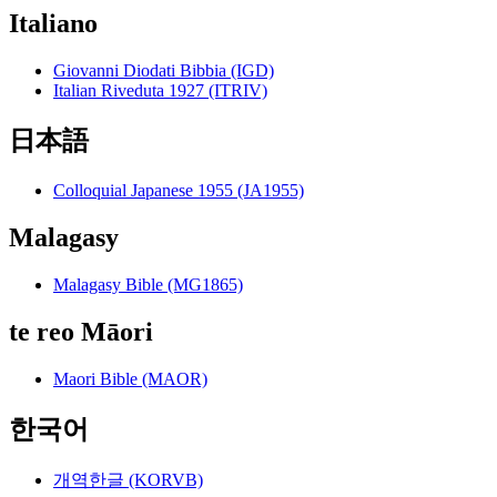
Italiano
Giovanni Diodati Bibbia (IGD)
Italian Riveduta 1927 (ITRIV)
日本語
Colloquial Japanese 1955 (JA1955)
Malagasy
Malagasy Bible (MG1865)
te reo Māori
Maori Bible (MAOR)
한국어
개역한글 (KORVB)