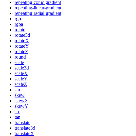
repeating-conic-gradient
repeating-linear-gradient
repeating-radial-gradient
rgb
rgba
rotate
rotate3d
rotateX
rotateY
rotateZ
round
scale
scale3d
scaleX
scaleY
scaleZ
sin
skew
skewX
skewY
src
tan
translate
translate3d
translateX