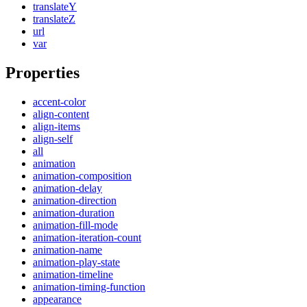
translateY
translateZ
url
var
Properties
accent-color
align-content
align-items
align-self
all
animation
animation-composition
animation-delay
animation-direction
animation-duration
animation-fill-mode
animation-iteration-count
animation-name
animation-play-state
animation-timeline
animation-timing-function
appearance