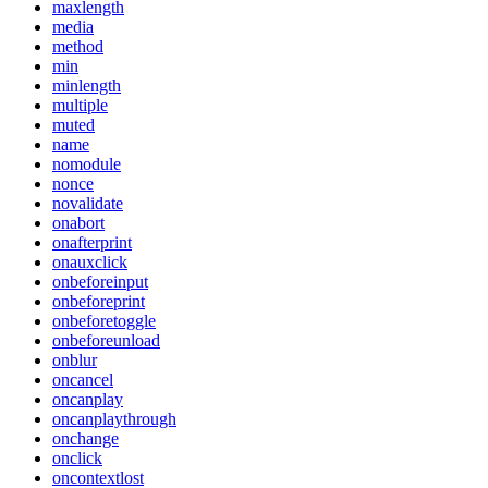
maxlength
media
method
min
minlength
multiple
muted
name
nomodule
nonce
novalidate
onabort
onafterprint
onauxclick
onbeforeinput
onbeforeprint
onbeforetoggle
onbeforeunload
onblur
oncancel
oncanplay
oncanplaythrough
onchange
onclick
oncontextlost