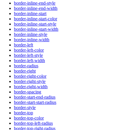
border-inline-end-style
border-inline-end-width
border-inline-start
border-inline-start-color
border-inline-start-style
border-inline-start-width
border-inline-style
border-inline-width
border-left
border-left-color
border-left-style
border-left-width
border-radius
border-right
border-right-color
border-right-style
border-right-width
border-spacing
border-start-end-radius
border-start-start-radius
border-style
border-top
border-top-color
border-top-left-radius
border-top-right-radius