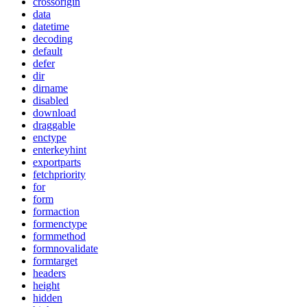
crossorigin
data
datetime
decoding
default
defer
dir
dirname
disabled
download
draggable
enctype
enterkeyhint
exportparts
fetchpriority
for
form
formaction
formenctype
formmethod
formnovalidate
formtarget
headers
height
hidden