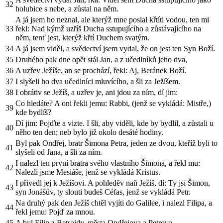
32
holubice s nebe, a zůstal na něm.
A já jsem ho neznal, ale kterýž mne poslal křtíti vodou, ten mi
33
řekl: Nad kýmž uzříš Ducha sstupujícího a zůstávajícího na
něm, tenť jest, kterýž křtí Duchem svatým.
34
A já jsem viděl, a svědectví jsem vydal, že on jest ten Syn Boží.
35
Druhého pak dne opět stál Jan, a z učedlníků jeho dva,
36
A uzřev Ježíše, an se prochází, řekl: Aj, Beránek Boží.
37
I slyšeli ho dva učedlníci mluvícího, a šli za Ježíšem.
38
I obrátiv se Ježíš, a uzřev je, ani jdou za ním, dí jim:
Co hledáte? A oni řekli jemu: Rabbi, (jenž se vykládá: Mistře,)
39
kde bydlíš?
Dí jim: Pojďte a vizte. I šli, aby viděli, kde by bydlil, a zůstali u
40
něho ten den; neb bylo již okolo desáté hodiny.
Byl pak Ondřej, bratr Šimona Petra, jeden ze dvou, kteříž byli to
41
slyšeli od Jana, a šli za ním.
I nalezl ten první bratra svého vlastního Šimona, a řekl mu:
42
Nalezli jsme Mesiáše, jenž se vykládá Kristus.
I přivedl jej k Ježíšovi. A pohleděv naň Ježíš, dí: Ty jsi Šimon,
43
syn Jonášův, ty slouti budeš Céfas, jenž se vykládá Petr.
Na druhý pak den Ježíš chtěl vyjíti do Galilee, i nalezl Filipa, a
44
řekl jemu: Pojď za mnou.
45
A byl Filip z Betsaidy, města Ondřejova a Petrova.