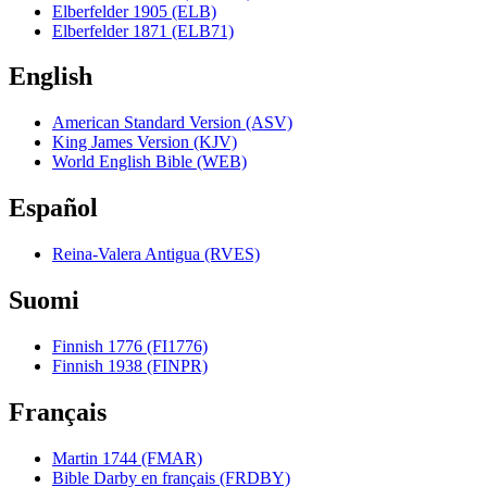
Elberfelder 1905 (ELB)
Elberfelder 1871 (ELB71)
English
American Standard Version (ASV)
King James Version (KJV)
World English Bible (WEB)
Español
Reina-Valera Antigua (RVES)
Suomi
Finnish 1776 (FI1776)
Finnish 1938 (FINPR)
Français
Martin 1744 (FMAR)
Bible Darby en français (FRDBY)