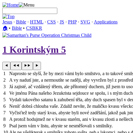
Jesus
·
Bible
·
HTML
·
CSS
·
JS
·
PHP
·
SVG
·
Applications
🏠︎
▸
Bible
▸
CSBKR
1 Korintským 5
1
Naprosto se slyší, že by mezi vámi bylo smilstvo, a to takové smi
2
A vy nadutí jste, a nermoutíte se raději, aby vyvržen byl z prostř
3
Já zajisté, ač vzdálený tělem, ale přítomný duchem, již jsem to uso
4
Ve jménu Pána našeho Jezukrista sejdouce se spolu, i s mým duch
5
Vydali takového satanu k zahubení těla, aby duch spasen byl v de
6
Neníť dobrá chlouba vaše. Zdaliž nevíte, že maličko kvasu všecko
7
Vyčisťtež tedy starý kvas, abyste byli nové zadělání, jakož pak j
8
A protož hodujmež ne v kvasu starém, ani v kvasu zlosti a nešleche
9
Psal jsem vám v listu, abyste se nesměšovali s smilníky.
10
Ale ne všelikterak s smilníky tohoto světa, neb s lakomci, nebo s dr