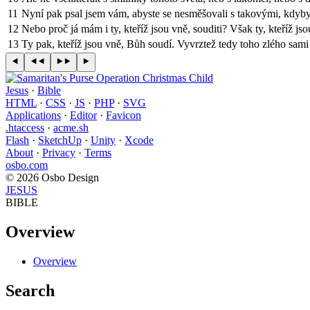
11
Nyní pak psal jsem vám, abyste se nesměšovali s takovými, kdyby k
12
Nebo proč já mám i ty, kteříž jsou vně, souditi? Však ty, kteříž jso
13
Ty pak, kteříž jsou vně, Bůh soudí. Vyvrztež tedy toho zlého sami
Jesus
·
Bible
HTML
·
CSS
·
JS
·
PHP
·
SVG
Applications
·
Editor
·
Favicon
.htaccess
·
acme.sh
Flash
·
SketchUp
·
Unity
·
Xcode
About
·
Privacy
·
Terms
osbo.com
© 2026 Osbo Design
JESUS
BIBLE
Overview
Overview
Search