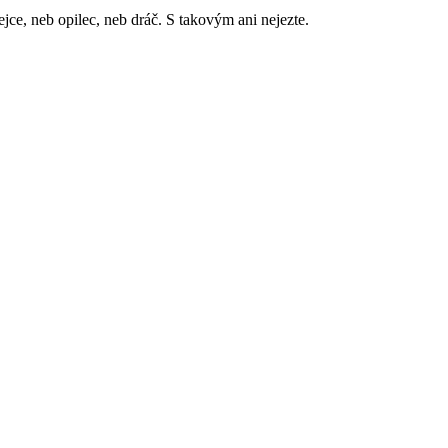
jce, neb opilec, neb dráč. S takovým ani nejezte.