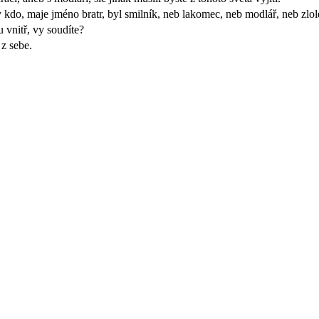
do, maje jméno bratr, byl smilník, neb lakomec, neb modlář, neb zlole
u vnitř, vy soudíte?
 z sebe.