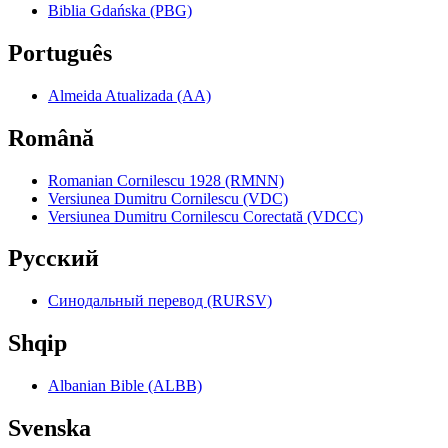
Biblia Gdańska (PBG)
Português
Almeida Atualizada (AA)
Română
Romanian Cornilescu 1928 (RMNN)
Versiunea Dumitru Cornilescu (VDC)
Versiunea Dumitru Cornilescu Corectată (VDCC)
Pyccкий
Синодальный перевод (RURSV)
Shqip
Albanian Bible (ALBB)
Svenska