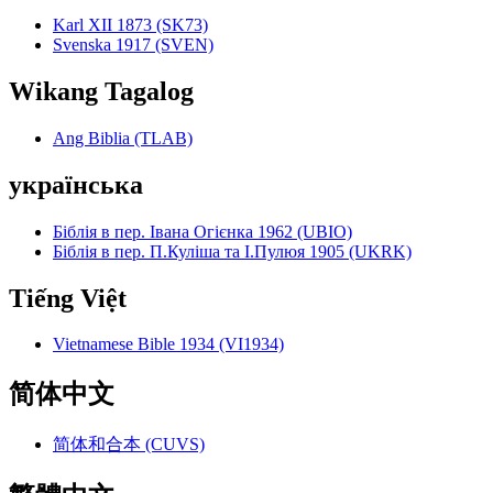
Karl XII 1873 (SK73)
Svenska 1917 (SVEN)
Wikang Tagalog
Ang Biblia (TLAB)
українська
Біблія в пер. Івана Огієнка 1962 (UBIO)
Біблія в пер. П.Куліша та І.Пулюя 1905 (UKRK)
Tiếng Việt
Vietnamese Bible 1934 (VI1934)
简体中文
简体和合本 (CUVS)