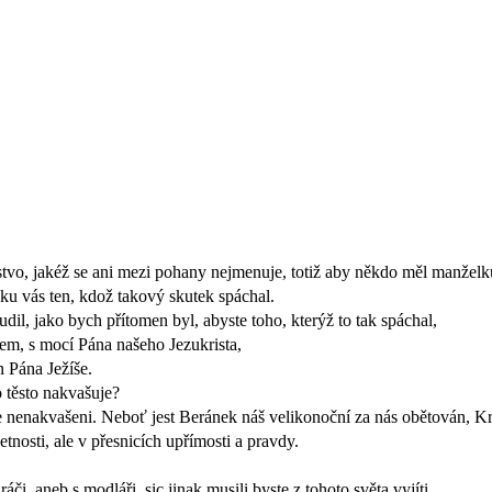
lstvo, jakéž se ani mezi pohany nejmenuje, totiž aby někdo měl manželk
edku vás ten, kdož takový skutek spáchal.
udil, jako bych přítomen byl, abyste toho, kterýž to tak spáchal,
em, s mocí Pána našeho Jezukrista,
n Pána Ježíše.
 těsto nakvašuje?
ste nenakvašeni. Neboť jest Beránek náš velikonoční za nás obětován, Kr
tnosti, ale v přesnicích upřímosti a pravdy.
áči, aneb s modláři, sic jinak musili byste z tohoto světa vyjíti.