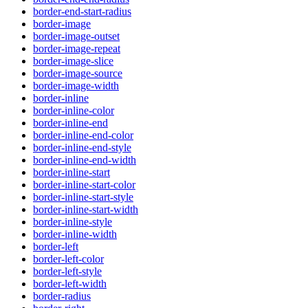
border-end-start-radius
border-image
border-image-outset
border-image-repeat
border-image-slice
border-image-source
border-image-width
border-inline
border-inline-color
border-inline-end
border-inline-end-color
border-inline-end-style
border-inline-end-width
border-inline-start
border-inline-start-color
border-inline-start-style
border-inline-start-width
border-inline-style
border-inline-width
border-left
border-left-color
border-left-style
border-left-width
border-radius