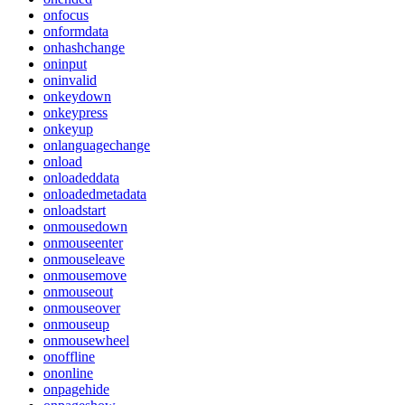
onfocus
onformdata
onhashchange
oninput
oninvalid
onkeydown
onkeypress
onkeyup
onlanguagechange
onload
onloadeddata
onloadedmetadata
onloadstart
onmousedown
onmouseenter
onmouseleave
onmousemove
onmouseout
onmouseover
onmouseup
onmousewheel
onoffline
ononline
onpagehide