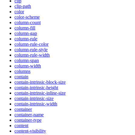
clip
clip-path
color
color-scheme
column-count
column-fill
column-gap
column-rule
column-rule-color
column-rule-style
column-rule-width
column-span
column-width
columns
contain
contain-intrinsic-block-size
contain-intrinsic-height
contain-intrinsic-inline-size
contain-intrinsic-size
contain-intrinsic-width
container
container-name
container-type
content
content-visibility