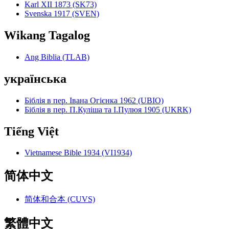
Karl XII 1873 (SK73)
Svenska 1917 (SVEN)
Wikang Tagalog
Ang Biblia (TLAB)
українська
Біблія в пер. Івана Огієнка 1962 (UBIO)
Біблія в пер. П.Куліша та І.Пулюя 1905 (UKRK)
Tiếng Việt
Vietnamese Bible 1934 (VI1934)
简体中文
简体和合本 (CUVS)
繁體中文