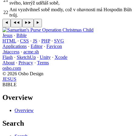
21
svého, kterýž uděláš sobě,
Ani vyzdvihneš sobě modly, což v ohavnosti má Hospodin Bůh
22
tvůj.
Jesus
·
Bible
HTML
·
CSS
·
JS
·
PHP
·
SVG
Applications
·
Editor
·
Favicon
.htaccess
·
acme.sh
Flash
·
SketchUp
·
Unity
·
Xcode
About
·
Privacy
·
Terms
osbo.com
© 2026 Osbo Design
JESUS
BIBLE
Overview
Overview
Search