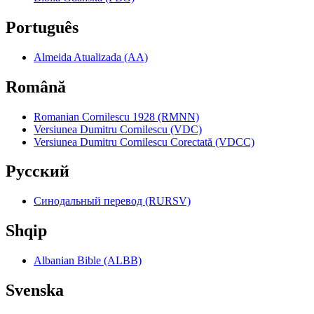
Português
Almeida Atualizada (AA)
Română
Romanian Cornilescu 1928 (RMNN)
Versiunea Dumitru Cornilescu (VDC)
Versiunea Dumitru Cornilescu Corectată (VDCC)
Pyccкий
Синодальный перевод (RURSV)
Shqip
Albanian Bible (ALBB)
Svenska