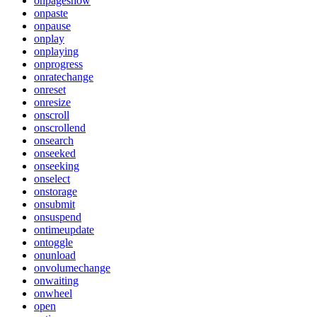
onpageshow
onpaste
onpause
onplay
onplaying
onprogress
onratechange
onreset
onresize
onscroll
onscrollend
onsearch
onseeked
onseeking
onselect
onstorage
onsubmit
onsuspend
ontimeupdate
ontoggle
onunload
onvolumechange
onwaiting
onwheel
open