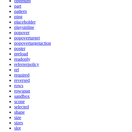
optimum
part
pattern
ping
placeholder
playsinline
popover
popovertarget
popovertargetaction
poster
preload
readonly
referrerpolicy
rel
required
reversed
rows
rowspan
sandbox
scope
selected
shape
size
sizes
slot