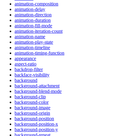
animation-composition
animation-delay
animation-direction
animation-duration
animation-fill-mode
animation-iteration-count
animation-name
animation-play-state
animation-timeline
animation-timing-function
appearance
aspect-ratio
backdrop-filter
backface-visibility
background
background-attachment
background-blend-mode
background-clip
background-color
background-image
background-origin
background-position
background-position-x
background-position-y
background-repeat