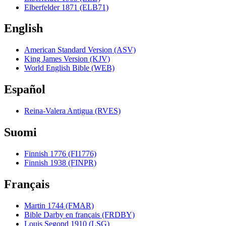
Elberfelder 1871 (ELB71)
English
American Standard Version (ASV)
King James Version (KJV)
World English Bible (WEB)
Español
Reina-Valera Antigua (RVES)
Suomi
Finnish 1776 (FI1776)
Finnish 1938 (FINPR)
Français
Martin 1744 (FMAR)
Bible Darby en français (FRDBY)
Louis Segond 1910 (LSG)