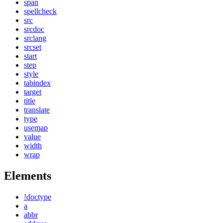
span
spellcheck
src
srcdoc
srclang
srcset
start
step
style
tabindex
target
title
translate
type
usemap
value
width
wrap
Elements
!doctype
a
abbr