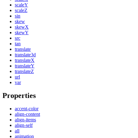
scaleY
scaleZ
sin
skew
skewX
skewY
src
tan
translate
translate3d
translateX
translateY
translateZ
url
var
Properties
accent-color
align-content
align-items
align-self
all
animation