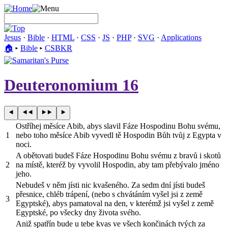
Jesus
·
Bible
·
HTML
·
CSS
·
JS
·
PHP
·
SVG
·
Applications
🏠︎
▸
Bible
▸
CSBKR
Deuteronomium 16
Ostříhej měsíce Abib, abys slavil Fáze Hospodinu Bohu svému,
1
nebo toho měsíce Abib vyvedl tě Hospodin Bůh tvůj z Egypta v
noci.
A obětovati budeš Fáze Hospodinu Bohu svému z bravů i skotů
2
na místě, kteréž by vyvolil Hospodin, aby tam přebývalo jméno
jeho.
Nebudeš v něm jísti nic kvašeného. Za sedm dní jísti budeš
přesnice, chléb trápení, (nebo s chvátáním vyšel jsi z země
3
Egyptské), abys pamatoval na den, v kterémž jsi vyšel z země
Egyptské, po všecky dny života svého.
Aniž spatřín bude u tebe kvas ve všech končinách tvých za