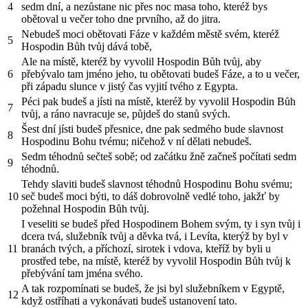
4
sedm dní, a nezůstane nic přes noc masa toho, kteréž bys
obětoval u večer toho dne prvního, až do jitra.
Nebudeš moci obětovati Fáze v každém městě svém, kteréž
5
Hospodin Bůh tvůj dává tobě,
Ale na místě, kteréž by vyvolil Hospodin Bůh tvůj, aby
6
přebývalo tam jméno jeho, tu obětovati budeš Fáze, a to u večer,
při západu slunce v jistý čas vyjití tvého z Egypta.
Péci pak budeš a jísti na místě, kteréž by vyvolil Hospodin Bůh
7
tvůj, a ráno navracuje se, půjdeš do stanů svých.
Šest dní jísti budeš přesnice, dne pak sedmého bude slavnost
8
Hospodinu Bohu tvému; ničehož v ní dělati nebudeš.
Sedm téhodnů sečteš sobě; od začátku žně začneš počítati sedm
9
téhodnů.
Tehdy slaviti budeš slavnost téhodnů Hospodinu Bohu svému;
10
seč budeš moci býti, to dáš dobrovolně vedlé toho, jakžť by
požehnal Hospodin Bůh tvůj.
I veseliti se budeš před Hospodinem Bohem svým, ty i syn tvůj i
dcera tvá, služebník tvůj a děvka tvá, i Levíta, kterýž by byl v
11
branách tvých, a příchozí, sirotek i vdova, kteříž by byli u
prostřed tebe, na místě, kteréž by vyvolil Hospodin Bůh tvůj k
přebývání tam jména svého.
A tak rozpomínati se budeš, že jsi byl služebníkem v Egyptě,
12
když ostříhati a vykonávati budeš ustanovení tato.