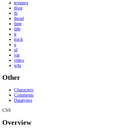
textarea
tfoot
th
thead
time
title
tr
track
u
ul
var
video
wbr
Other
Characters
Comments
Datatypes
CSS
Overview