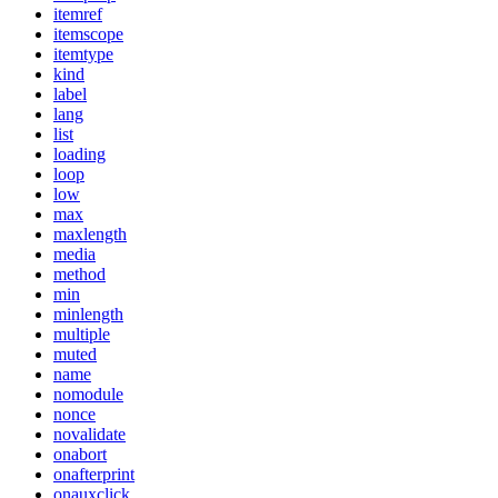
itemref
itemscope
itemtype
kind
label
lang
list
loading
loop
low
max
maxlength
media
method
min
minlength
multiple
muted
name
nomodule
nonce
novalidate
onabort
onafterprint
onauxclick