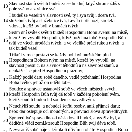
Slavnost stanů světiti budeš za sedm dní, když shromáždíš s
13
pole svého a z vinice své.
I budeš se veseliti v slavnosti své, ty i syn tvůj i dcera tvá,
14
služebník tvůj a služebnice tvá, Levíta i příchozí, sirotek i
vdova, kteříž by byli v branách tvých.
Sedm dní svátek světiti budeš Hospodinu Bohu svému na místě,
kteréž by vyvolil Hospodin, když požehná tobě Hospodin Bůh
15
tvůj ve všech úrodách tvých, a ve všeliké práci rukou tvých, a
tak budeš vesel.
Třikrát v roce postaví se každý pohlaví mužského před
Hospodinem Bohem tvým na místě, kteréž by vyvolil, na
16
slavnost přesnic, na slavnost téhodnů a na slavnost stanů, a
neukážeť se před Hospodinem prázdný;
Každý podlé daru sobě daného, vedlé požehnání Hospodina
17
Boha tvého, jehož on udělil tobě.
Soudce a správce ustanovíš sobě ve všech městech svých,
18
kteráž Hospodin Bůh tvůj dá tobě v každém pokolení tvém,
kteříž souditi budou lid soudem spravedlivým.
Neuchýlíš soudu, a nebudeš šetřiti osoby, aniž přijmeš daru;
19
nebo dar oslepuje oči moudrých, a převrací slova spravedlivých.
Spravedlivě spravedlnosti následovati budeš, abys živ byl, a
20
dědičně vládl zemí,kterouž Hospodin Bůh tvůj dává tobě.
Nevysadíš sobě háje jakýmkoli dřívím u oltáře Hospodina Boha