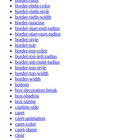
border-right
border-right-color
border-right-style
border-right-width
border-spacing
border-start-end-radius
border-start-start-radius
border-style
border-top
border-top-color
border-top-left-radius
border-top-right-radius
border-top-style
border-top-width
border-width
bottom
box-decoration-break
box-shadow
box-sizing
caption-side
caret
caret-animation
caret-color
caret-shape
clear