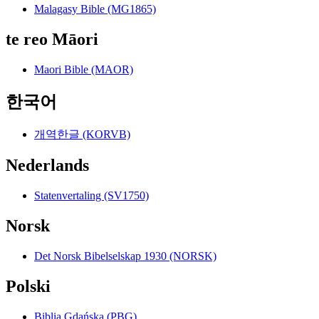
Malagasy Bible (MG1865)
te reo Māori
Maori Bible (MAOR)
한국어
개역한글 (KORVB)
Nederlands
Statenvertaling (SV1750)
Norsk
Det Norsk Bibelselskap 1930 (NORSK)
Polski
Biblia Gdańska (PBG)