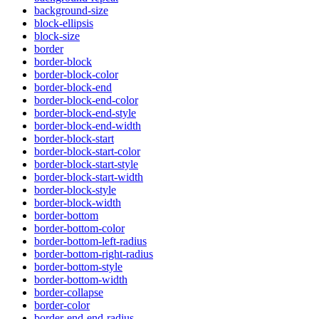
background-size
block-ellipsis
block-size
border
border-block
border-block-color
border-block-end
border-block-end-color
border-block-end-style
border-block-end-width
border-block-start
border-block-start-color
border-block-start-style
border-block-start-width
border-block-style
border-block-width
border-bottom
border-bottom-color
border-bottom-left-radius
border-bottom-right-radius
border-bottom-style
border-bottom-width
border-collapse
border-color
border-end-end-radius