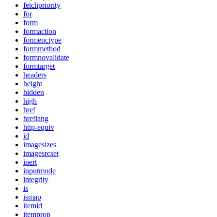
fetchpriority
for
form
formaction
formenctype
formmethod
formnovalidate
formtarget
headers
height
hidden
high
href
hreflang
http-equiv
id
imagesizes
imagesrcset
inert
inputmode
integrity
is
ismap
itemid
itemprop