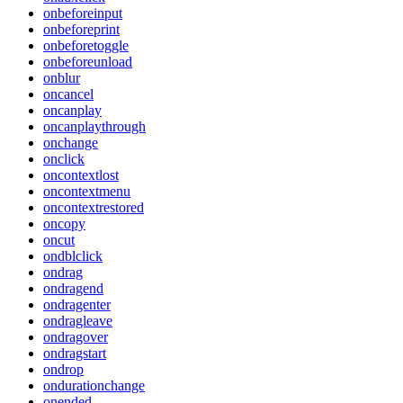
onbeforeinput
onbeforeprint
onbeforetoggle
onbeforeunload
onblur
oncancel
oncanplay
oncanplaythrough
onchange
onclick
oncontextlost
oncontextmenu
oncontextrestored
oncopy
oncut
ondblclick
ondrag
ondragend
ondragenter
ondragleave
ondragover
ondragstart
ondrop
ondurationchange
onended