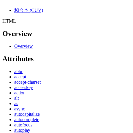
和合本 (CUV)
HTML
Overview
Overview
Attributes
abbr
accept
accept-charset
accesskey
action
alt
as
async
autocapitalize
autocomplete
autofocus
autoplay