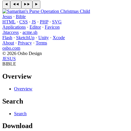
Jesus
·
Bible
HTML
·
CSS
·
JS
·
PHP
·
SVG
Applications
·
Editor
·
Favicon
.htaccess
·
acme.sh
Flash
·
SketchUp
·
Unity
·
Xcode
About
·
Privacy
·
Terms
osbo.com
© 2026 Osbo Design
JESUS
BIBLE
Overview
Overview
Search
Search
Download