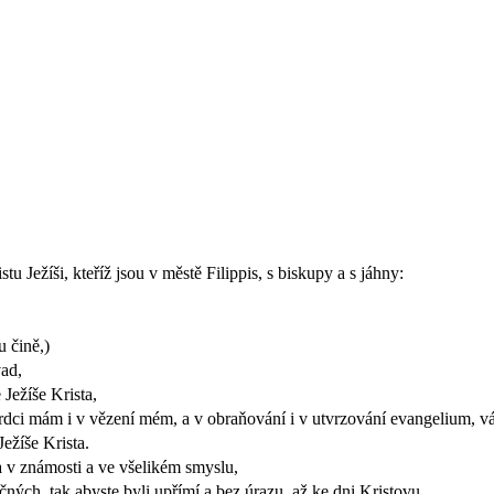
u Ježíši, kteříž jsou v městě Filippis, s biskupy a s jáhny:
u čině,)
vad,
 Ježíše Krista,
v srdci mám i v vězení mém, a v obraňování i v utvrzování evangelium, v
Ježíše Krista.
la v známosti a ve všelikém smyslu,
ných, tak abyste byli upřímí a bez úrazu, až ke dni Kristovu,