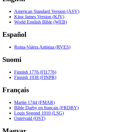
American Standard Version (ASV)
King James Version (KJV)
World English Bible (WEB)
Español
Reina-Valera Antigua (RVES)
Suomi
Finnish 1776 (FI1776)
Finnish 1938 (FINPR)
Français
Martin 1744 (FMAR)
Bible Darby en français (FRDBY)
Louis Segond 1910 (LSG)
Ostervald (OST)
Magyar