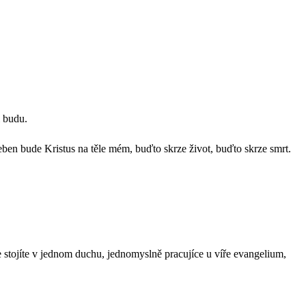
i budu.
eben bude Kristus na těle mém, buďto skrze život, buďto skrze smrt.
že stojíte v jednom duchu, jednomyslně pracujíce u víře evangelium,