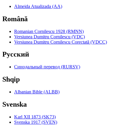
Almeida Atualizada (AA)
Română
Romanian Cornilescu 1928 (RMNN)
Versiunea Dumitru Cornilescu (VDC)
Versiunea Dumitru Cornilescu Corectată (VDCC)
Pyccкий
Синодальный перевод (RURSV)
Shqip
Albanian Bible (ALBB)
Svenska
Karl XII 1873 (SK73)
Svenska 1917 (SVEN)