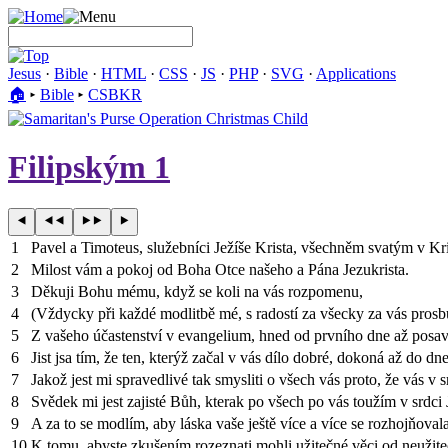
Jesus
·
Bible
·
HTML
·
CSS
·
JS
·
PHP
·
SVG
·
Applications
🏠︎
▸
Bible
▸
CSBKR
Filipským 1
1
Pavel a Timoteus, služebníci Ježíše Krista, všechněm svatým v Krist
2
Milost vám a pokoj od Boha Otce našeho a Pána Jezukrista.
3
Děkuji Bohu mému, když se koli na vás rozpomenu,
4
(Vždycky při každé modlitbě mé, s radostí za všecky za vás prosb
5
Z vašeho účastenství v evangelium, hned od prvního dne až posa
6
Jist jsa tím, že ten, kterýž začal v vás dílo dobré, dokoná až do dne
7
Jakož jest mi spravedlivé tak smysliti o všech vás proto, že vás 
8
Svědek mi jest zajisté Bůh, kterak po všech po vás toužím v srdci 
9
A za to se modlím, aby láska vaše ještě více a více se rozhojňova
10
K tomu, abyste zkušením rozeznati mohli užitečné věci od neužiteč