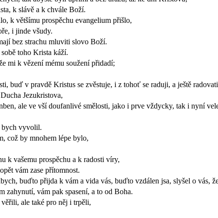
ta, k slávě a k chvále Boží.
čilo, k většímu prospěchu evangelium přišlo,
e, i jinde všudy.
ají bez strachu mluviti slovo Boží.
í sobě toho Krista káží.
, že mi k vězení mému soužení přidadí;
 buď v pravdě Kristus se zvěstuje, i z tohoť se raduji, a ještě radovat
 Ducha Jezukristova,
n, ale ve vší doufanlivé smělosti, jako i prve vždycky, tak i nyní vel
o bych vyvolil.
em, což by mnohem lépe bylo,
u k vašemu prospěchu a k radosti víry,
 opět vám zase přítomnost.
abych, buďto přijda k vám a vida vás, buďto vzdálen jsa, slyšel o vás, 
ím zahynutí, vám pak spasení, a to od Boha.
řili, ale také pro něj i trpěli,