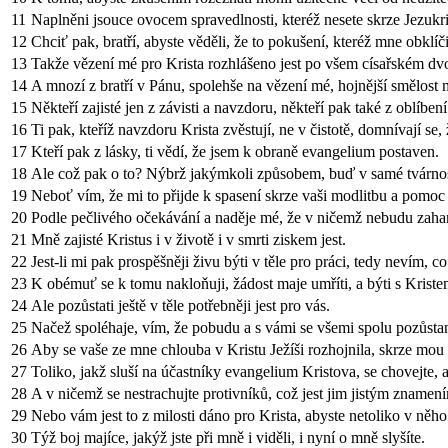
11
Naplněni jsouce ovocem spravedlnosti, kteréž nesete skrze Jezukris
12
Chciť pak, bratří, abyste věděli, že to pokušení, kteréž mne obklí
13
Takže vězení mé pro Krista rozhlášeno jest po všem císařském dvoř
14
A mnozí z bratří v Pánu, spolehše na vězení mé, hojnější smělost m
15
Někteří zajisté jen z závisti a navzdoru, někteří pak také z oblíben
16
Ti pak, kteříž navzdoru Krista zvěstují, ne v čistotě, domnívají se
17
Kteří pak z lásky, ti vědí, že jsem k obraně evangelium postaven.
18
Ale což pak o to? Nýbrž jakýmkoli způsobem, buď v samé tvárnosti,
19
Neboť vím, že mi to přijde k spasení skrze vaši modlitbu a pomoc
20
Podle pečlivého očekávání a naděje mé, že v ničemž nebudu zahanbe
21
Mně zajisté Kristus i v životě i v smrti ziskem jest.
22
Jest-li mi pak prospěšněji živu býti v těle pro práci, tedy nevím, c
23
K obémuť se k tomu nakloňuji, žádost maje umříti, a býti s Krist
24
Ale pozůstati ještě v těle potřebněji jest pro vás.
25
Načež spoléhaje, vím, že pobudu a s vámi se všemi spolu pozůstan
26
Aby se vaše ze mne chlouba v Kristu Ježíši rozhojnila, skrze mou
27
Toliko, jakž sluší na účastníky evangelium Kristova, se chovejte, 
28
A v ničemž se nestrachujte protivníků, což jest jim jistým znamen
29
Nebo vám jest to z milosti dáno pro Krista, abyste netoliko v něho vě
30
Týž boj majíce, jakýž jste při mně i viděli, i nyní o mně slyšíte.