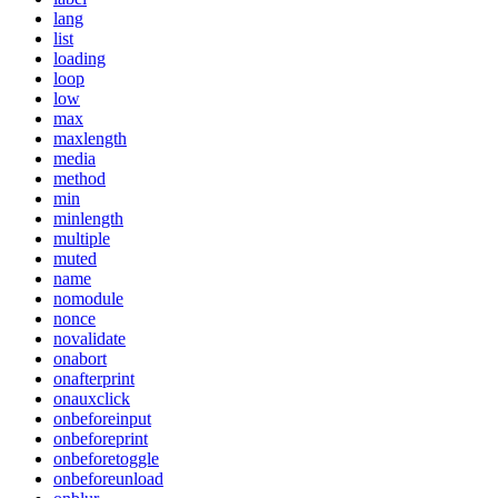
lang
list
loading
loop
low
max
maxlength
media
method
min
minlength
multiple
muted
name
nomodule
nonce
novalidate
onabort
onafterprint
onauxclick
onbeforeinput
onbeforeprint
onbeforetoggle
onbeforeunload