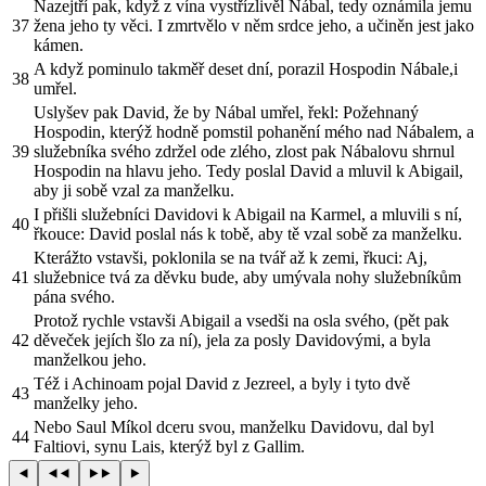
Nazejtří pak, když z vína vystřízlivěl Nábal, tedy oznámila jemu
37
žena jeho ty věci. I zmrtvělo v něm srdce jeho, a učiněn jest jako
kámen.
A když pominulo takměř deset dní, porazil Hospodin Nábale,i
38
umřel.
Uslyšev pak David, že by Nábal umřel, řekl: Požehnaný
Hospodin, kterýž hodně pomstil pohanění mého nad Nábalem, a
39
služebníka svého zdržel ode zlého, zlost pak Nábalovu shrnul
Hospodin na hlavu jeho. Tedy poslal David a mluvil k Abigail,
aby ji sobě vzal za manželku.
I přišli služebníci Davidovi k Abigail na Karmel, a mluvili s ní,
40
řkouce: David poslal nás k tobě, aby tě vzal sobě za manželku.
Kterážto vstavši, poklonila se na tvář až k zemi, řkuci: Aj,
41
služebnice tvá za děvku bude, aby umývala nohy služebníkům
pána svého.
Protož rychle vstavši Abigail a vsedši na osla svého, (pět pak
42
děveček jejích šlo za ní), jela za posly Davidovými, a byla
manželkou jeho.
Též i Achinoam pojal David z Jezreel, a byly i tyto dvě
43
manželky jeho.
Nebo Saul Míkol dceru svou, manželku Davidovu, dal byl
44
Faltiovi, synu Lais, kterýž byl z Gallim.