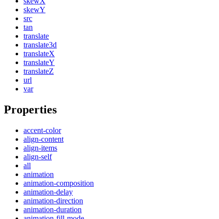
skewX
skewY
src
tan
translate
translate3d
translateX
translateY
translateZ
url
var
Properties
accent-color
align-content
align-items
align-self
all
animation
animation-composition
animation-delay
animation-direction
animation-duration
animation-fill-mode