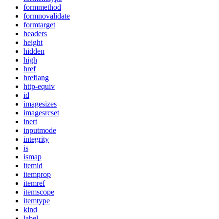
formmethod
formnovalidate
formtarget
headers
height
hidden
high
href
hreflang
http-equiv
id
imagesizes
imagesrcset
inert
inputmode
integrity
is
ismap
itemid
itemprop
itemref
itemscope
itemtype
kind
label