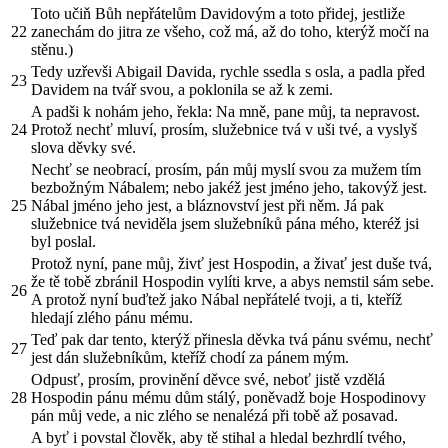
Toto učiň Bůh nepřátelům Davidovým a toto přidej, jestliže
22
zanechám do jitra ze všeho, což má, až do toho, kterýž močí na
stěnu.)
Tedy uzřevši Abigail Davida, rychle ssedla s osla, a padla před
23
Davidem na tvář svou, a poklonila se až k zemi.
A padši k nohám jeho, řekla: Na mně, pane můj, ta nepravost.
24
Protož nechť mluví, prosím, služebnice tvá v uši tvé, a vyslyš
slova děvky své.
Nechť se neobrací, prosím, pán můj myslí svou za mužem tím
bezbožným Nábalem; nebo jakéž jest jméno jeho, takovýž jest.
25
Nábal jméno jeho jest, a bláznovství jest při něm. Já pak
služebnice tvá neviděla jsem služebníků pána mého, kteréž jsi
byl poslal.
Protož nyní, pane můj, živť jest Hospodin, a živať jest duše tvá,
že tě tobě zbránil Hospodin vylíti krve, a abys nemstil sám sebe.
26
A protož nyní buďtež jako Nábal nepřátelé tvoji, a ti, kteříž
hledají zlého pánu mému.
Teď pak dar tento, kterýž přinesla děvka tvá pánu svému, nechť
27
jest dán služebníkům, kteříž chodí za pánem mým.
Odpusť, prosím, provinění děvce své, neboť jistě vzdělá
28
Hospodin pánu mému dům stálý, poněvadž boje Hospodinovy
pán můj vede, a nic zlého se nenalézá při tobě až posavad.
A byť i povstal člověk, aby tě stihal a hledal bezhrdlí tvého,