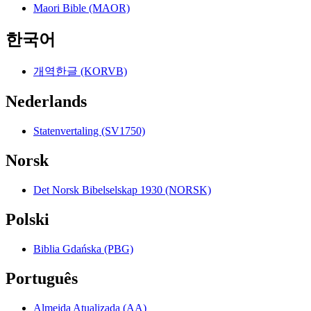
Maori Bible (MAOR)
한국어
개역한글 (KORVB)
Nederlands
Statenvertaling (SV1750)
Norsk
Det Norsk Bibelselskap 1930 (NORSK)
Polski
Biblia Gdańska (PBG)
Português
Almeida Atualizada (AA)