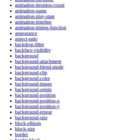
animation-iteration-count
animation-name
animation-play-state
animation-timeline
animation-timing-function
appearance
aspect-ratio
backdrop-filter
backface-visibility
background
background-attachment
background-blend-mode
background-clip
background-color
background-image
background-origin
background-position
background-position-x
background-position-y
background-repeat
background-size
block-ellipsis
block-size
border