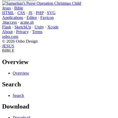
Jesus
·
Bible
HTML
·
CSS
·
JS
·
PHP
·
SVG
Applications
·
Editor
·
Favicon
.htaccess
·
acme.sh
Flash
·
SketchUp
·
Unity
·
Xcode
About
·
Privacy
·
Terms
osbo.com
© 2026 Osbo Design
JESUS
BIBLE
Overview
Overview
Search
Search
Download
Download