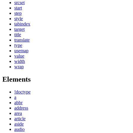
srcset
start
step
style
tabindex
target
title
translate
type
usemap
value
width
wrap
Elements
!doctype
a
abbr
address
area
article
aside
audio