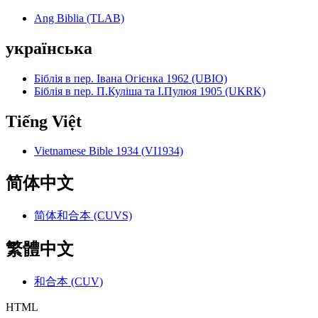
Ang Biblia (TLAB)
українська
Біблія в пер. Івана Огієнка 1962 (UBIO)
Біблія в пер. П.Куліша та І.Пулюя 1905 (UKRK)
Tiếng Việt
Vietnamese Bible 1934 (VI1934)
简体中文
简体和合本 (CUVS)
繁體中文
和合本 (CUV)
HTML