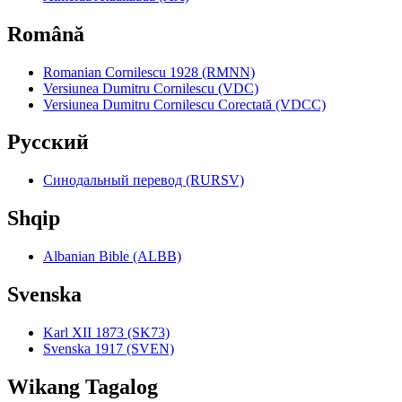
Română
Romanian Cornilescu 1928 (RMNN)
Versiunea Dumitru Cornilescu (VDC)
Versiunea Dumitru Cornilescu Corectată (VDCC)
Pyccкий
Синодальный перевод (RURSV)
Shqip
Albanian Bible (ALBB)
Svenska
Karl XII 1873 (SK73)
Svenska 1917 (SVEN)
Wikang Tagalog