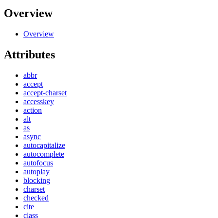
Overview
Overview
Attributes
abbr
accept
accept-charset
accesskey
action
alt
as
async
autocapitalize
autocomplete
autofocus
autoplay
blocking
charset
checked
cite
class