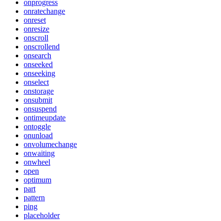
onprogress
onratechange
onreset
onresize
onscroll
onscrollend
onsearch
onseeked
onseeking
onselect
onstorage
onsubmit
onsuspend
ontimeupdate
ontoggle
onunload
onvolumechange
onwaiting
onwheel
open
optimum
part
pattern
ping
placeholder