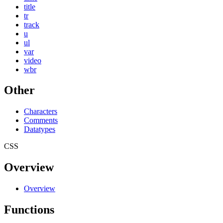
title
tr
track
u
ul
var
video
wbr
Other
Characters
Comments
Datatypes
CSS
Overview
Overview
Functions