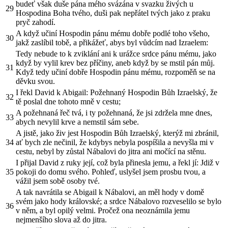
budeť však duše pána mého svázána v svazku živých u
29
Hospodina Boha tvého, duši pak nepřátel tvých jako z praku
pryč zahodí.
A když učiní Hospodin pánu mému dobře podlé toho všeho,
30
jakž zaslíbil tobě, a přikážeť, abys byl vůdcím nad Izraelem:
Tedy nebude to k zviklání ani k urážce srdce pánu mému, jako
když by vylil krev bez příčiny, aneb když by se mstil pán můj.
31
Když tedy učiní dobře Hospodin pánu mému, rozpoměň se na
děvku svou.
I řekl David k Abigail: Požehnaný Hospodin Bůh Izraelský, že
32
tě poslal dne tohoto mně v cestu;
A požehnaná řeč tvá, i ty požehnaná, že jsi zdržela mne dnes,
33
abych nevylil krve a nemstil sám sebe.
A jistě, jako živ jest Hospodin Bůh Izraelský, kterýž mi zbránil,
34
ať bych zle nečinil, že kdybys nebyla pospíšila a nevyšla mi v
cestu, nebyl by zůstal Nábalovi do jitra ani močící na stěnu.
I přijal David z ruky její, což byla přinesla jemu, a řekl jí: Jdiž v
35
pokoji do domu svého. Pohleď, uslyšel jsem prosbu tvou, a
vážil jsem sobě osoby tvé.
A tak navrátila se Abigail k Nábalovi, an měl hody v domě
svém jako hody královské; a srdce Nábalovo rozveselilo se bylo
36
v něm, a byl opilý velmi. Pročež ona neoznámila jemu
nejmenšího slova až do jitra.