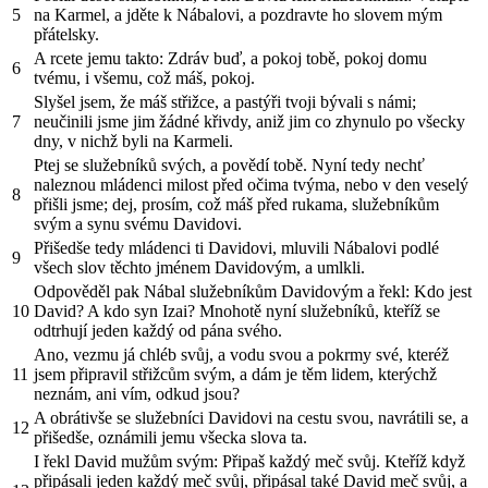
5
na Karmel, a jděte k Nábalovi, a pozdravte ho slovem mým
přátelsky.
A rcete jemu takto: Zdráv buď, a pokoj tobě, pokoj domu
6
tvému, i všemu, což máš, pokoj.
Slyšel jsem, že máš střižce, a pastýři tvoji bývali s námi;
7
neučinili jsme jim žádné křivdy, aniž jim co zhynulo po všecky
dny, v nichž byli na Karmeli.
Ptej se služebníků svých, a povědí tobě. Nyní tedy nechť
naleznou mládenci milost před očima tvýma, nebo v den veselý
8
přišli jsme; dej, prosím, což máš před rukama, služebníkům
svým a synu svému Davidovi.
Přišedše tedy mládenci ti Davidovi, mluvili Nábalovi podlé
9
všech slov těchto jménem Davidovým, a umlkli.
Odpověděl pak Nábal služebníkům Davidovým a řekl: Kdo jest
10
David? A kdo syn Izai? Mnohotě nyní služebníků, kteříž se
odtrhují jeden každý od pána svého.
Ano, vezmu já chléb svůj, a vodu svou a pokrmy své, kteréž
11
jsem připravil střižcům svým, a dám je těm lidem, kterýchž
neznám, ani vím, odkud jsou?
A obrátivše se služebníci Davidovi na cestu svou, navrátili se, a
12
přišedše, oznámili jemu všecka slova ta.
I řekl David mužům svým: Připaš každý meč svůj. Kteříž když
připásali jeden každý meč svůj, připásal také David meč svůj, a