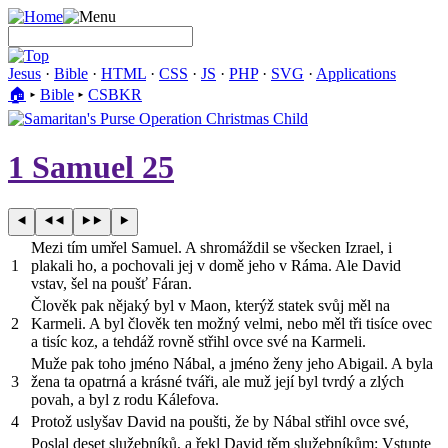
Jesus
·
Bible
·
HTML
·
CSS
·
JS
·
PHP
·
SVG
·
Applications
🏠︎
▸
Bible
▸
CSBKR
1 Samuel 25
Mezi tím umřel Samuel. A shromáždil se všecken Izrael, i
1
plakali ho, a pochovali jej v domě jeho v Ráma. Ale David
vstav, šel na poušť Fáran.
Člověk pak nějaký byl v Maon, kterýž statek svůj měl na
2
Karmeli. A byl člověk ten možný velmi, nebo měl tři tisíce ovec
a tisíc koz, a tehdáž rovně střihl ovce své na Karmeli.
Muže pak toho jméno Nábal, a jméno ženy jeho Abigail. A byla
3
žena ta opatrná a krásné tváři, ale muž její byl tvrdý a zlých
povah, a byl z rodu Kálefova.
4
Protož uslyšav David na poušti, že by Nábal střihl ovce své,
Poslal deset služebníků, a řekl David těm služebníkům: Vstupte