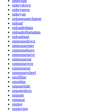
oninvalid
onkeydown
onkeypress
onkeyup
onlanguagechange
onload
onloadeddata
onloadedmetadata
onloadstart
onmousedown
onmouseenter
onmouseleave
onmousemove
onmouseout
onmouseover
onmouseup
onmousewheel
onoffline
ononline
onpagehide
onpageshow
onpaste
onpause
onplay
onplaying