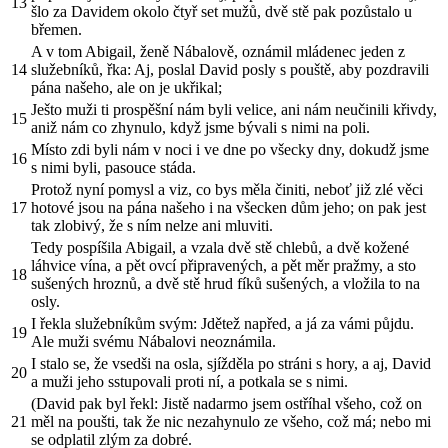
13
šlo za Davidem okolo čtyř set mužů, dvě stě pak pozůstalo u
břemen.
A v tom Abigail, ženě Nábalově, oznámil mládenec jeden z
14
služebníků, řka: Aj, poslal David posly s pouště, aby pozdravili
pána našeho, ale on je ukřikal;
Ješto muži ti prospěšní nám byli velice, ani nám neučinili křivdy,
15
aniž nám co zhynulo, když jsme bývali s nimi na poli.
Místo zdi byli nám v noci i ve dne po všecky dny, dokudž jsme
16
s nimi byli, pasouce stáda.
Protož nyní pomysl a viz, co bys měla činiti, neboť již zlé věci
17
hotové jsou na pána našeho i na všecken dům jeho; on pak jest
tak zlobivý, že s ním nelze ani mluviti.
Tedy pospíšila Abigail, a vzala dvě stě chlebů, a dvě kožené
láhvice vína, a pět ovcí připravených, a pět měr pražmy, a sto
18
sušených hroznů, a dvě stě hrud fíků sušených, a vložila to na
osly.
I řekla služebníkům svým: Jdětež napřed, a já za vámi půjdu.
19
Ale muži svému Nábalovi neoznámila.
I stalo se, že vsedši na osla, sjížděla po stráni s hory, a aj, David
20
a muži jeho sstupovali proti ní, a potkala se s nimi.
(David pak byl řekl: Jistě nadarmo jsem ostříhal všeho, což on
21
měl na poušti, tak že nic nezahynulo ze všeho, což má; nebo mi
se odplatil zlým za dobré.