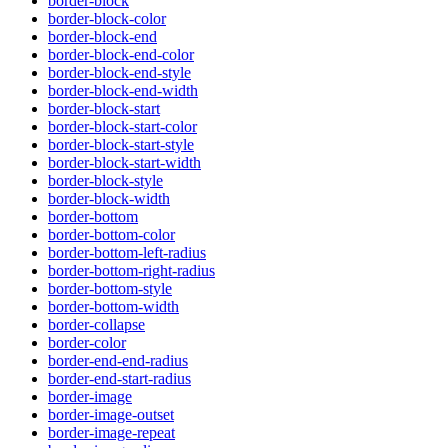
border-block
border-block-color
border-block-end
border-block-end-color
border-block-end-style
border-block-end-width
border-block-start
border-block-start-color
border-block-start-style
border-block-start-width
border-block-style
border-block-width
border-bottom
border-bottom-color
border-bottom-left-radius
border-bottom-right-radius
border-bottom-style
border-bottom-width
border-collapse
border-color
border-end-end-radius
border-end-start-radius
border-image
border-image-outset
border-image-repeat