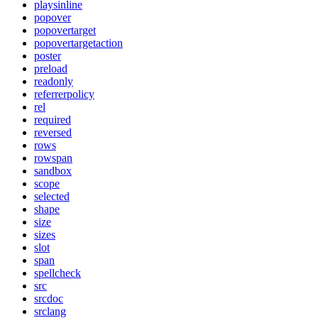
playsinline
popover
popovertarget
popovertargetaction
poster
preload
readonly
referrerpolicy
rel
required
reversed
rows
rowspan
sandbox
scope
selected
shape
size
sizes
slot
span
spellcheck
src
srcdoc
srclang