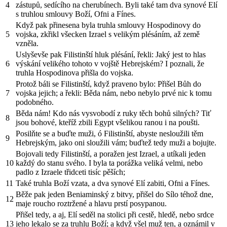
4
zástupů, sedícího na cherubínech. Byli také tam dva synové Elí
s truhlou smlouvy Boží, Ofni a Fínes.
Když pak přinesena byla truhla smlouvy Hospodinovy do
5
vojska, zkřikl všecken Izrael s velikým plésáním, až země
vzněla.
Uslyševše pak Filistinští hluk plésání, řekli: Jaký jest to hlas
6
výskání velikého tohoto v vojště Hebrejském? I poznali, že
truhla Hospodinova přišla do vojska.
Protož báli se Filistinští, když praveno bylo: Přišel Bůh do
7
vojska jejich; a řekli: Běda nám, nebo nebylo prvé nic k tomu
podobného.
Běda nám! Kdo nás vysvobodí z ruky těch bohů silných? Tiť
8
jsou bohové, kteříž zbili Egypt všelikou ranou i na poušti.
Posilňte se a buďte muži, ó Filistinští, abyste nesloužili těm
9
Hebrejským, jako oni sloužili vám; buďtež tedy muži a bojujte.
Bojovali tedy Filistinští, a poražen jest Izrael, a utíkali jeden
10
každý do stanu svého. I byla ta porážka veliká velmi, nebo
padlo z Izraele třidceti tisíc pěších;
11
Také truhla Boží vzata, a dva synové Elí zabiti, Ofni a Fínes.
Běže pak jeden Beniaminský z bitvy, přišel do Sílo téhož dne,
12
maje roucho roztržené a hlavu prstí posypanou.
Přišel tedy, a aj, Elí seděl na stolici při cestě, hledě, nebo srdce
13
jeho lekalo se za truhlu Boží; a když všel muž ten, a oznámil v