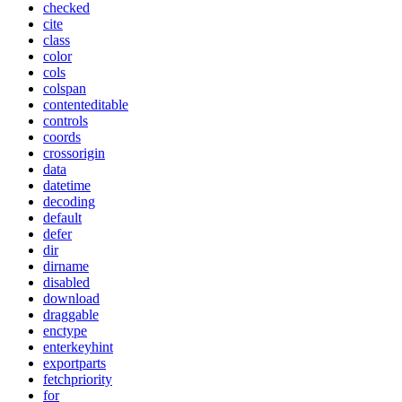
checked
cite
class
color
cols
colspan
contenteditable
controls
coords
crossorigin
data
datetime
decoding
default
defer
dir
dirname
disabled
download
draggable
enctype
enterkeyhint
exportparts
fetchpriority
for