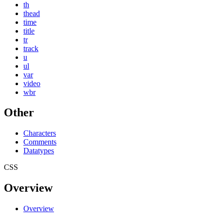
th
thead
time
title
tr
track
u
ul
var
video
wbr
Other
Characters
Comments
Datatypes
CSS
Overview
Overview