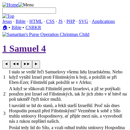
Jesus
·
Bible
·
HTML
·
CSS
·
JS
·
PHP
·
SVG
·
Applications
🏠︎
▸
Bible
▸
CSBKR
1 Samuel 4
I stalo se vedlé řeči Samuelovy všemu lidu Izraelskému. Nebo
1
když vytáhl Izrael proti Filistinským k boji, a položili se při
Eben-Ezer, Filistinští pak položili se v Afeku;
A když se sšikovali Filistinští proti Izraelovi, a již se potýkali:
2
poražen jest Izrael od Filistinských, tak že jich zbito v té bitvě na
poli takměř čtyři tisíce mužů.
I navrátil se lid do stanů, a řekli starší Izraelští: Proč nás dnes
Hospodin porazil před Filistinskými? Vezměme k sobě z Sílo
3
truhlu smlouvy Hospodinovy, ať přijde mezi nás, a vysvobodí
nás z rukou nepřátel našich.
Poslal tedy lid do Sílo, a vzali odtud truhlu smlouvy Hospodina