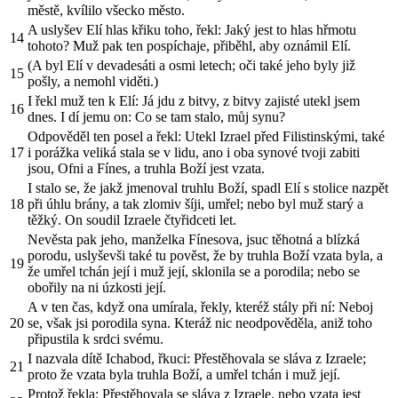
městě, kvílilo všecko město.
A uslyšev Elí hlas křiku toho, řekl: Jaký jest to hlas hřmotu
14
tohoto? Muž pak ten pospíchaje, přiběhl, aby oznámil Elí.
(A byl Elí v devadesáti a osmi letech; oči také jeho byly již
15
pošly, a nemohl viděti.)
I řekl muž ten k Elí: Já jdu z bitvy, z bitvy zajisté utekl jsem
16
dnes. I dí jemu on: Co se tam stalo, můj synu?
Odpověděl ten posel a řekl: Utekl Izrael před Filistinskými, také
17
i porážka veliká stala se v lidu, ano i oba synové tvoji zabiti
jsou, Ofni a Fínes, a truhla Boží jest vzata.
I stalo se, že jakž jmenoval truhlu Boží, spadl Elí s stolice nazpět
18
při úhlu brány, a tak zlomiv šíji, umřel; nebo byl muž starý a
těžký. On soudil Izraele čtyřidceti let.
Nevěsta pak jeho, manželka Fínesova, jsuc těhotná a blízká
porodu, uslyševši také tu pověst, že by truhla Boží vzata byla, a
19
že umřel tchán její i muž její, sklonila se a porodila; nebo se
obořily na ni úzkosti její.
A v ten čas, když ona umírala, řekly, kteréž stály při ní: Neboj
20
se, však jsi porodila syna. Kteráž nic neodpověděla, aniž toho
připustila k srdci svému.
I nazvala dítě Ichabod, řkuci: Přestěhovala se sláva z Izraele;
21
proto že vzata byla truhla Boží, a umřel tchán i muž její.
Protož řekla: Přestěhovala se sláva z Izraele, nebo vzata jest