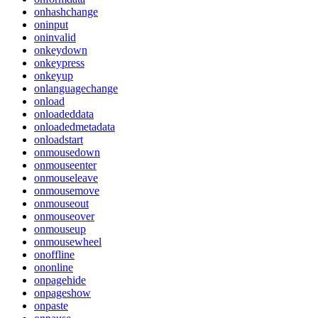
onhashchange
oninput
oninvalid
onkeydown
onkeypress
onkeyup
onlanguagechange
onload
onloadeddata
onloadedmetadata
onloadstart
onmousedown
onmouseenter
onmouseleave
onmousemove
onmouseout
onmouseover
onmouseup
onmousewheel
onoffline
ononline
onpagehide
onpageshow
onpaste