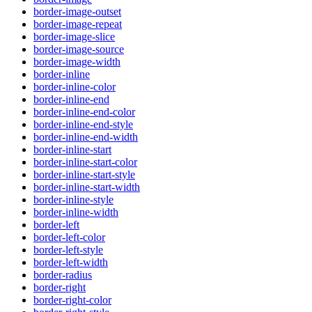
border-image-outset
border-image-repeat
border-image-slice
border-image-source
border-image-width
border-inline
border-inline-color
border-inline-end
border-inline-end-color
border-inline-end-style
border-inline-end-width
border-inline-start
border-inline-start-color
border-inline-start-style
border-inline-start-width
border-inline-style
border-inline-width
border-left
border-left-color
border-left-style
border-left-width
border-radius
border-right
border-right-color