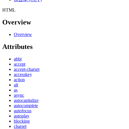
HTML
Overview
Overview
Attributes
abbr
accept
accept-charset
accesskey
action
alt
as
async
autocapitalize
autocomplete
autofocus
autoplay
blocking
charset