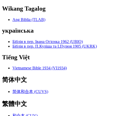
Wikang Tagalog
Ang Biblia (TLAB)
українська
Біблія в пер. Івана Огієнка 1962 (UBIO)
Біблія в пер. П.Куліша та І.Пулюя 1905 (UKRK)
Tiếng Việt
Vietnamese Bible 1934 (VI1934)
简体中文
简体和合本 (CUVS)
繁體中文
和合本 (CUV)