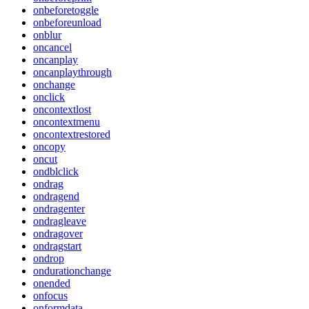
onbeforetoggle
onbeforeunload
onblur
oncancel
oncanplay
oncanplaythrough
onchange
onclick
oncontextlost
oncontextmenu
oncontextrestored
oncopy
oncut
ondblclick
ondrag
ondragend
ondragenter
ondragleave
ondragover
ondragstart
ondrop
ondurationchange
onended
onfocus
onformdata