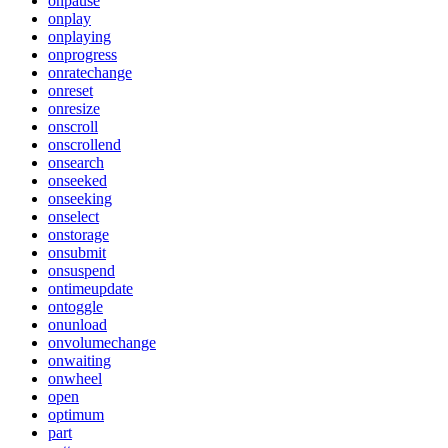
onpause
onplay
onplaying
onprogress
onratechange
onreset
onresize
onscroll
onscrollend
onsearch
onseeked
onseeking
onselect
onstorage
onsubmit
onsuspend
ontimeupdate
ontoggle
onunload
onvolumechange
onwaiting
onwheel
open
optimum
part