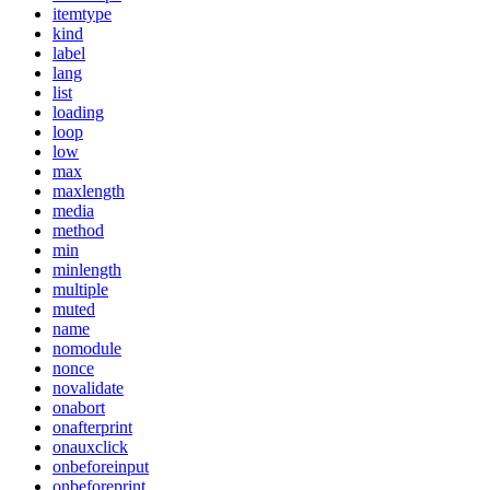
itemtype
kind
label
lang
list
loading
loop
low
max
maxlength
media
method
min
minlength
multiple
muted
name
nomodule
nonce
novalidate
onabort
onafterprint
onauxclick
onbeforeinput
onbeforeprint