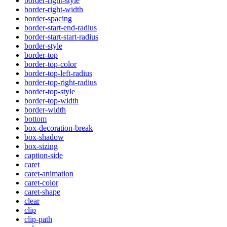
border-right-style
border-right-width
border-spacing
border-start-end-radius
border-start-start-radius
border-style
border-top
border-top-color
border-top-left-radius
border-top-right-radius
border-top-style
border-top-width
border-width
bottom
box-decoration-break
box-shadow
box-sizing
caption-side
caret
caret-animation
caret-color
caret-shape
clear
clip
clip-path