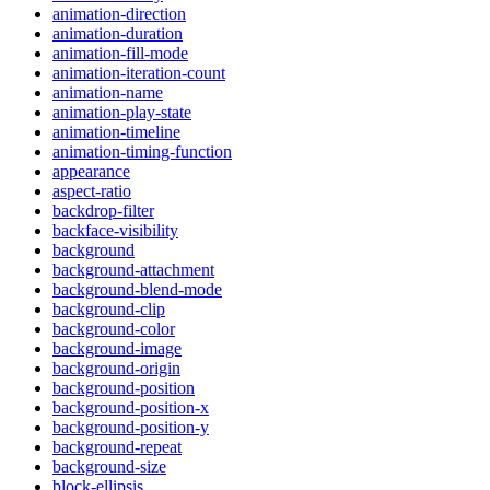
animation-direction
animation-duration
animation-fill-mode
animation-iteration-count
animation-name
animation-play-state
animation-timeline
animation-timing-function
appearance
aspect-ratio
backdrop-filter
backface-visibility
background
background-attachment
background-blend-mode
background-clip
background-color
background-image
background-origin
background-position
background-position-x
background-position-y
background-repeat
background-size
block-ellipsis