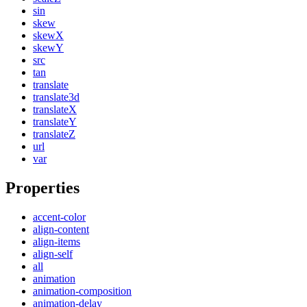
sin
skew
skewX
skewY
src
tan
translate
translate3d
translateX
translateY
translateZ
url
var
Properties
accent-color
align-content
align-items
align-self
all
animation
animation-composition
animation-delay