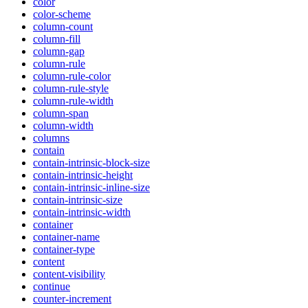
color
color-scheme
column-count
column-fill
column-gap
column-rule
column-rule-color
column-rule-style
column-rule-width
column-span
column-width
columns
contain
contain-intrinsic-block-size
contain-intrinsic-height
contain-intrinsic-inline-size
contain-intrinsic-size
contain-intrinsic-width
container
container-name
container-type
content
content-visibility
continue
counter-increment