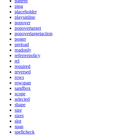
pattern
ping
placeholder
playsinline
popover
popovertarget
popovertargetaction
poster
preload
readonly
referrerpolicy
rel
required
reversed
rows
rowspan
sandbox
scope
selected
shape
size
sizes
slot
span
spellcheck