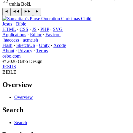
22
truhla Boží.
Jesus
·
Bible
HTML
·
CSS
·
JS
·
PHP
·
SVG
Applications
·
Editor
·
Favicon
.htaccess
·
acme.sh
Flash
·
SketchUp
·
Unity
·
Xcode
About
·
Privacy
·
Terms
osbo.com
© 2026 Osbo Design
JESUS
BIBLE
Overview
Overview
Search
Search