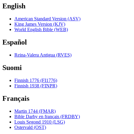
English
American Standard Version (ASV)
King James Version (KJV)
World English Bible (WEB)
Español
Reina-Valera Antigua (RVES)
Suomi
Finnish 1776 (FI1776)
Finnish 1938 (FINPR)
Français
Martin 1744 (FMAR)
Bible Darby en français (FRDBY)
Louis Segond 1910 (LSG)
Ostervald (OST)