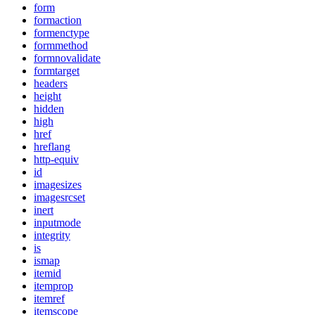
form
formaction
formenctype
formmethod
formnovalidate
formtarget
headers
height
hidden
high
href
hreflang
http-equiv
id
imagesizes
imagesrcset
inert
inputmode
integrity
is
ismap
itemid
itemprop
itemref
itemscope