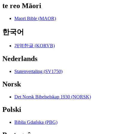
te reo Māori
Maori Bible (MAOR)
한국어
개역한글 (KORVB)
Nederlands
Statenvertaling (SV1750)
Norsk
Det Norsk Bibelselskap 1930 (NORSK)
Polski
Biblia Gdańska (PBG)