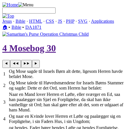
Jesus
·
Bible
·
HTML
·
CSS
·
JS
·
PHP
·
SVG
·
Applications
🏠︎
▸
Bible
▸
DA1871
4 Mosebog 30
Og Mose sagde til Israels Børn alt dette, ligesom Herren havde
1
befalet Mose.
Og Mose talede til Høvedsmændene for Israels Børns Stammer
2
og sagde: Dette er det Ord, som Herren har befalet:
Naar en Mand lover Herren et Løfte, eller sværger en Ed, saa
han paalægger sin Sjæl en Forpligtelse, da skal han ikke
3
vanhellige sit Ord; han skal gøre efter alt det, som er udgaaet af
hans Mund.
Og naar en Kvinde lover Herren et Løfte og paalægger sig en
4
Forpligtelse, i sin Faders Hus, i sin Ungdom;
og hendes, Fader hører hendes Løfte og hendes Forpligtelse,