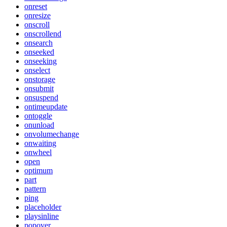
onreset
onresize
onscroll
onscrollend
onsearch
onseeked
onseeking
onselect
onstorage
onsubmit
onsuspend
ontimeupdate
ontoggle
onunload
onvolumechange
onwaiting
onwheel
open
optimum
part
pattern
ping
placeholder
playsinline
popover