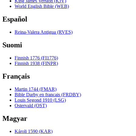
King James Version (KJV)
World English Bible (WEB)
Español
Reina-Valera Antigua (RVES)
Suomi
Finnish 1776 (FI1776)
Finnish 1938 (FINPR)
Français
Martin 1744 (FMAR)
Bible Darby en français (FRDBY)
Louis Segond 1910 (LSG)
Ostervald (OST)
Magyar
Károli 1590 (KAR)