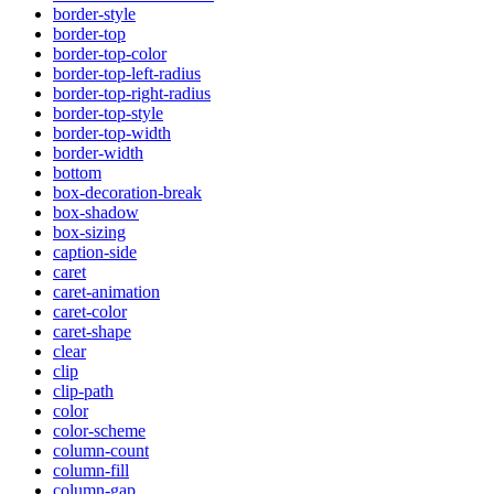
border-style
border-top
border-top-color
border-top-left-radius
border-top-right-radius
border-top-style
border-top-width
border-width
bottom
box-decoration-break
box-shadow
box-sizing
caption-side
caret
caret-animation
caret-color
caret-shape
clear
clip
clip-path
color
color-scheme
column-count
column-fill
column-gap