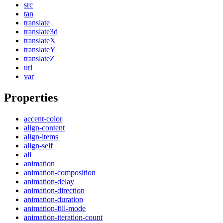
src
tan
translate
translate3d
translateX
translateY
translateZ
url
var
Properties
accent-color
align-content
align-items
align-self
all
animation
animation-composition
animation-delay
animation-direction
animation-duration
animation-fill-mode
animation-iteration-count