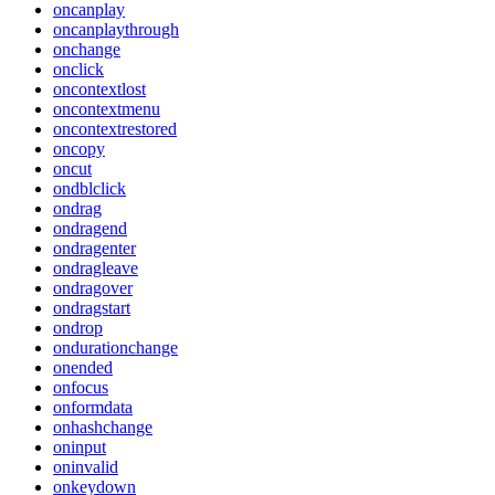
oncanplay
oncanplaythrough
onchange
onclick
oncontextlost
oncontextmenu
oncontextrestored
oncopy
oncut
ondblclick
ondrag
ondragend
ondragenter
ondragleave
ondragover
ondragstart
ondrop
ondurationchange
onended
onfocus
onformdata
onhashchange
oninput
oninvalid
onkeydown