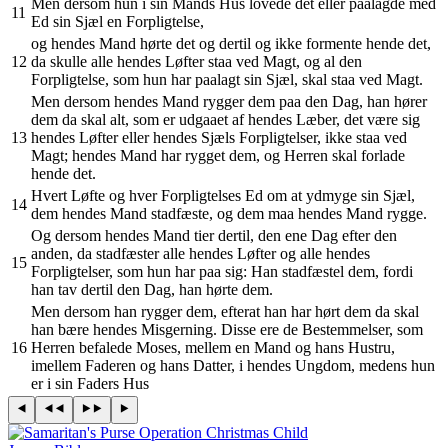
Men dersom hun i sin Mands Hus lovede det eller paalagde med
11
Ed sin Sjæl en Forpligtelse,
og hendes Mand hørte det og dertil og ikke formente hende det,
12
da skulle alle hendes Løfter staa ved Magt, og al den
Forpligtelse, som hun har paalagt sin Sjæl, skal staa ved Magt.
Men dersom hendes Mand rygger dem paa den Dag, han hører
dem da skal alt, som er udgaaet af hendes Læber, det være sig
13
hendes Løfter eller hendes Sjæls Forpligtelser, ikke staa ved
Magt; hendes Mand har rygget dem, og Herren skal forlade
hende det.
Hvert Løfte og hver Forpligtelses Ed om at ydmyge sin Sjæl,
14
dem hendes Mand stadfæste, og dem maa hendes Mand rygge.
Og dersom hendes Mand tier dertil, den ene Dag efter den
anden, da stadfæster alle hendes Løfter og alle hendes
15
Forpligtelser, som hun har paa sig: Han stadfæstel dem, fordi
han tav dertil den Dag, han hørte dem.
Men dersom han rygger dem, efterat han har hørt dem da skal
han bære hendes Misgerning. Disse ere de Bestemmelser, som
16
Herren befalede Moses, mellem en Mand og hans Hustru,
imellem Faderen og hans Datter, i hendes Ungdom, medens hun
er i sin Faders Hus