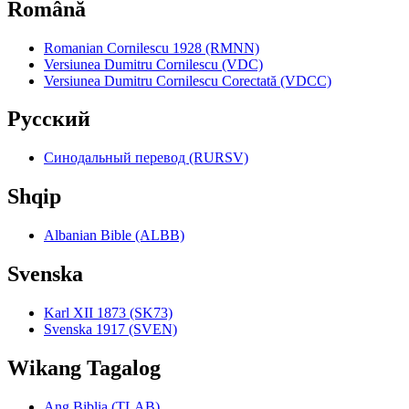
Română
Romanian Cornilescu 1928 (RMNN)
Versiunea Dumitru Cornilescu (VDC)
Versiunea Dumitru Cornilescu Corectată (VDCC)
Pyccкий
Синодальный перевод (RURSV)
Shqip
Albanian Bible (ALBB)
Svenska
Karl XII 1873 (SK73)
Svenska 1917 (SVEN)
Wikang Tagalog
Ang Biblia (TLAB)