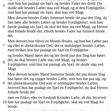
som hun har paalagt sin Sjæl, og hendes Fader tier dertil: Da
5
skulle alle hendes Løfter staa ved Magt, og al den Forpligtelse,
som hun har paalagt sin Sjæl, skal staa ved Magt.
Men dersom hendes Fader formener hende det paa den Dag, da
han høre alle hendes Løfter og hendes Forpligtelser, som hun
6
havde paalagt sin Sjæl, da skal det ikke sta ved Magt, og Herren
skal forlade hende det, efterdi hendes Fader har forment hende
det.
Men dersom hun bliver en Mands Hustru, og hun har Løfter paa
7
sig eller et ubetænksomt Ord, der er undsluppet hendes Læber,
med hvilket hun har paalagt sin Sjæl en Forpligtelse
og hendes Mand hører det og tier dertil paa den Dag han hører
det, da skal hendes Løfte staa ved Magt, og hendes
8
Forpligtelser, som hun har paalagt sin Sjæl, de skulle staa ved
Magt
Men dersom hendes Mand formener hende det paa denne Dag
han hører det, og rygger hendes Løfte, som hun har paa sig, og
9
det ubetænksomme Ord som er undsluppet hendes Læber,
hvorved hun har paalagt sin Sjæl en Forpligtelse, da skal Herren
forlade hende det
men en Enkes eller en forskudt Kvindes Løfte, alt det, hvorved
10
hun har paalagt sin Sjæl en Forpligtelse, skal sta ved Magt for
hende.