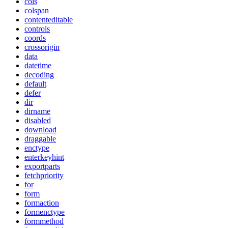
cols
colspan
contenteditable
controls
coords
crossorigin
data
datetime
decoding
default
defer
dir
dirname
disabled
download
draggable
enctype
enterkeyhint
exportparts
fetchpriority
for
form
formaction
formenctype
formmethod