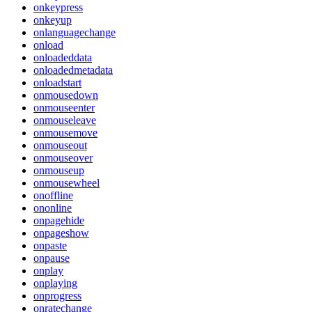
onkeypress
onkeyup
onlanguagechange
onload
onloadeddata
onloadedmetadata
onloadstart
onmousedown
onmouseenter
onmouseleave
onmousemove
onmouseout
onmouseover
onmouseup
onmousewheel
onoffline
ononline
onpagehide
onpageshow
onpaste
onpause
onplay
onplaying
onprogress
onratechange