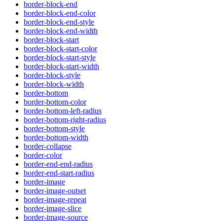
border-block-end
border-block-end-color
border-block-end-style
border-block-end-width
border-block-start
border-block-start-color
border-block-start-style
border-block-start-width
border-block-style
border-block-width
border-bottom
border-bottom-color
border-bottom-left-radius
border-bottom-right-radius
border-bottom-style
border-bottom-width
border-collapse
border-color
border-end-end-radius
border-end-start-radius
border-image
border-image-outset
border-image-repeat
border-image-slice
border-image-source