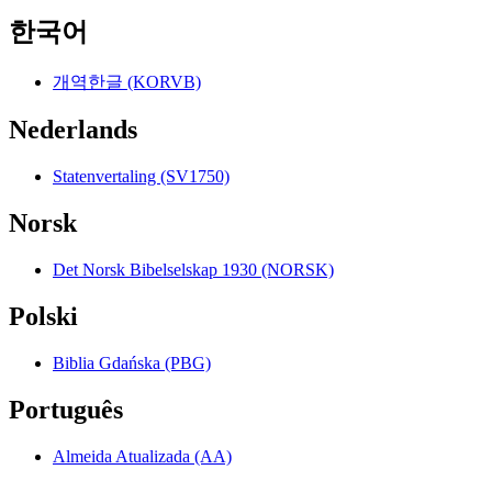
한국어
개역한글 (KORVB)
Nederlands
Statenvertaling (SV1750)
Norsk
Det Norsk Bibelselskap 1930 (NORSK)
Polski
Biblia Gdańska (PBG)
Português
Almeida Atualizada (AA)