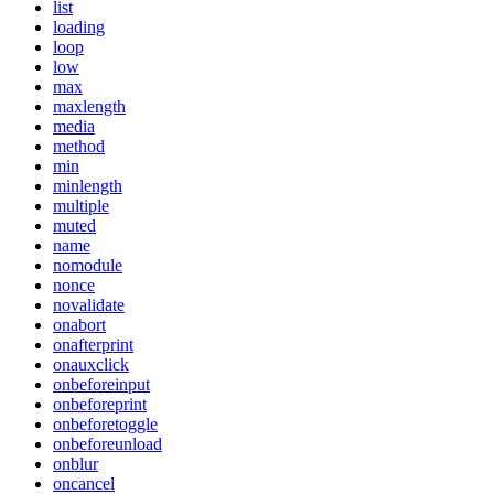
list
loading
loop
low
max
maxlength
media
method
min
minlength
multiple
muted
name
nomodule
nonce
novalidate
onabort
onafterprint
onauxclick
onbeforeinput
onbeforeprint
onbeforetoggle
onbeforeunload
onblur
oncancel