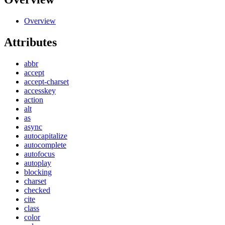
Overview
Attributes
abbr
accept
accept-charset
accesskey
action
alt
as
async
autocapitalize
autocomplete
autofocus
autoplay
blocking
charset
checked
cite
class
color