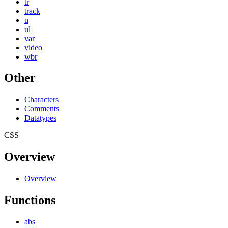
tr
track
u
ul
var
video
wbr
Other
Characters
Comments
Datatypes
CSS
Overview
Overview
Functions
abs