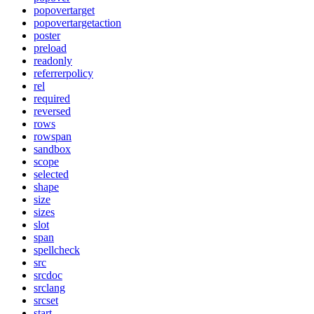
popovertarget
popovertargetaction
poster
preload
readonly
referrerpolicy
rel
required
reversed
rows
rowspan
sandbox
scope
selected
shape
size
sizes
slot
span
spellcheck
src
srcdoc
srclang
srcset
start