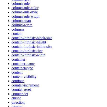
column-rule
column-rule-color
column-rule-style
column-rule-width
column-span
column-width
columns
contain
contain-intrinsic-block-size
contain-intrinsic-height
contain-intrinsic-inline-size
contain-intrinsic-size
contain-intrinsic-width
container
container-name
container-type
content
content-visibility
continue
counter-increment
counter-reset
counter-set
cursor
direction
display