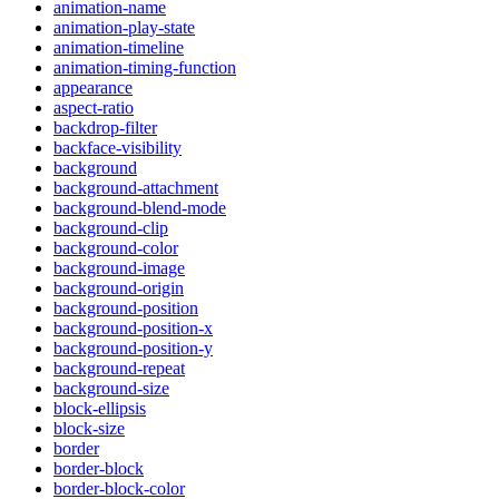
animation-name
animation-play-state
animation-timeline
animation-timing-function
appearance
aspect-ratio
backdrop-filter
backface-visibility
background
background-attachment
background-blend-mode
background-clip
background-color
background-image
background-origin
background-position
background-position-x
background-position-y
background-repeat
background-size
block-ellipsis
block-size
border
border-block
border-block-color