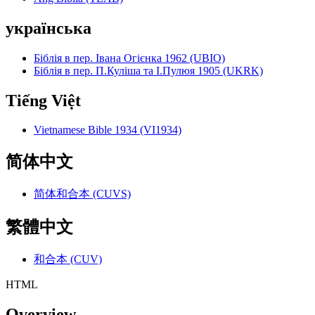
українська
Біблія в пер. Івана Огієнка 1962 (UBIO)
Біблія в пер. П.Куліша та І.Пулюя 1905 (UKRK)
Tiếng Việt
Vietnamese Bible 1934 (VI1934)
简体中文
简体和合本 (CUVS)
繁體中文
和合本 (CUV)
HTML
Overview