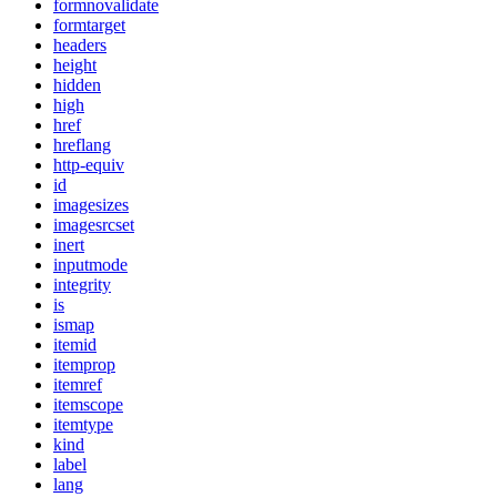
formnovalidate
formtarget
headers
height
hidden
high
href
hreflang
http-equiv
id
imagesizes
imagesrcset
inert
inputmode
integrity
is
ismap
itemid
itemprop
itemref
itemscope
itemtype
kind
label
lang