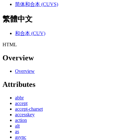
简体和合本 (CUVS)
繁體中文
和合本 (CUV)
HTML
Overview
Overview
Attributes
abbr
accept
accept-charset
accesskey
action
alt
as
async