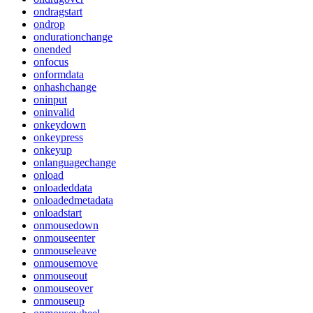
ondragstart
ondrop
ondurationchange
onended
onfocus
onformdata
onhashchange
oninput
oninvalid
onkeydown
onkeypress
onkeyup
onlanguagechange
onload
onloadeddata
onloadedmetadata
onloadstart
onmousedown
onmouseenter
onmouseleave
onmousemove
onmouseout
onmouseover
onmouseup