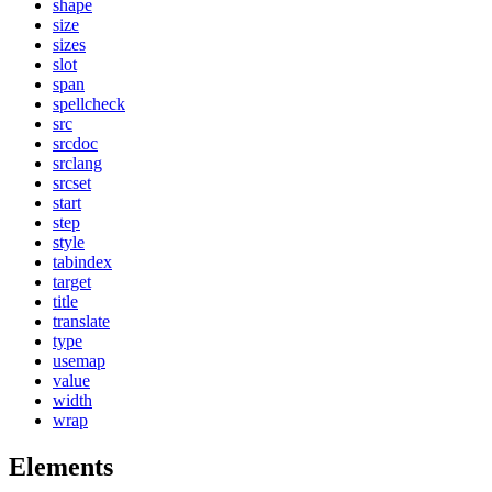
shape
size
sizes
slot
span
spellcheck
src
srcdoc
srclang
srcset
start
step
style
tabindex
target
title
translate
type
usemap
value
width
wrap
Elements