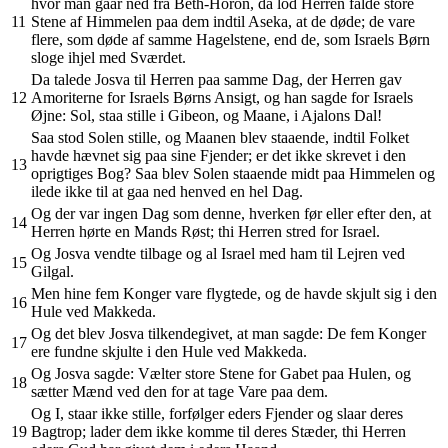
hvor man gaar ned fra Beth-Horon, da lod Herren falde store
11
Stene af Himmelen paa dem indtil Aseka, at de døde; de vare
flere, som døde af samme Hagelstene, end de, som Israels Børn
sloge ihjel med Sværdet.
Da talede Josva til Herren paa samme Dag, der Herren gav
12
Amoriterne for Israels Børns Ansigt, og han sagde for Israels
Øjne: Sol, staa stille i Gibeon, og Maane, i Ajalons Dal!
Saa stod Solen stille, og Maanen blev staaende, indtil Folket
havde hævnet sig paa sine Fjender; er det ikke skrevet i den
13
oprigtiges Bog? Saa blev Solen staaende midt paa Himmelen og
ilede ikke til at gaa ned henved en hel Dag.
Og der var ingen Dag som denne, hverken før eller efter den, at
14
Herren hørte en Mands Røst; thi Herren stred for Israel.
Og Josva vendte tilbage og al Israel med ham til Lejren ved
15
Gilgal.
Men hine fem Konger vare flygtede, og de havde skjult sig i den
16
Hule ved Makkeda.
Og det blev Josva tilkendegivet, at man sagde: De fem Konger
17
ere fundne skjulte i den Hule ved Makkeda.
Og Josva sagde: Vælter store Stene for Gabet paa Hulen, og
18
sætter Mænd ved den for at tage Vare paa dem.
Og I, staar ikke stille, forfølger eders Fjender og slaar deres
19
Bagtrop; lader dem ikke komme til deres Stæder, thi Herren