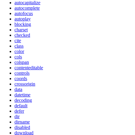
autocapitalize
autocomplete
autofocus
autoplay
blocking
charset
checked
cite
class
color
cols
colspan
contenteditable
controls
coords
crossorigin
data
datetime
decoding
default
defer
dir
dirname
disabled
download