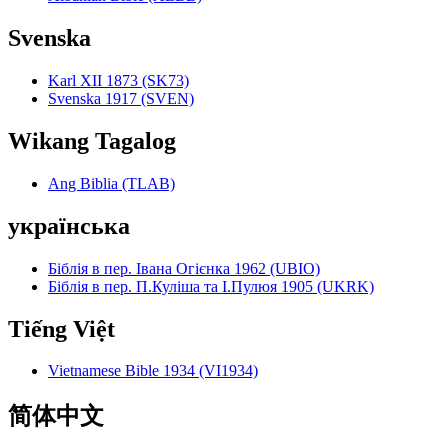
Svenska
Karl XII 1873 (SK73)
Svenska 1917 (SVEN)
Wikang Tagalog
Ang Biblia (TLAB)
українська
Біблія в пер. Івана Огієнка 1962 (UBIO)
Біблія в пер. П.Куліша та І.Пулюя 1905 (UKRK)
Tiếng Việt
Vietnamese Bible 1934 (VI1934)
简体中文