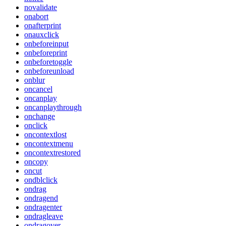
novalidate
onabort
onafterprint
onauxclick
onbeforeinput
onbeforeprint
onbeforetoggle
onbeforeunload
onblur
oncancel
oncanplay
oncanplaythrough
onchange
onclick
oncontextlost
oncontextmenu
oncontextrestored
oncopy
oncut
ondblclick
ondrag
ondragend
ondragenter
ondragleave
ondragover