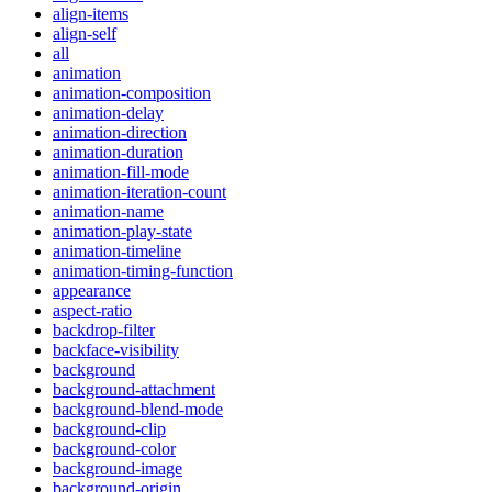
align-items
align-self
all
animation
animation-composition
animation-delay
animation-direction
animation-duration
animation-fill-mode
animation-iteration-count
animation-name
animation-play-state
animation-timeline
animation-timing-function
appearance
aspect-ratio
backdrop-filter
backface-visibility
background
background-attachment
background-blend-mode
background-clip
background-color
background-image
background-origin