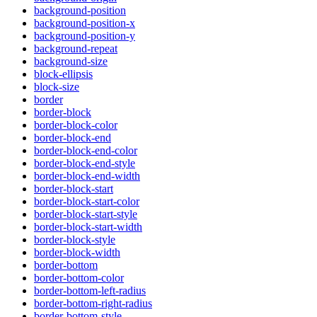
background-position
background-position-x
background-position-y
background-repeat
background-size
block-ellipsis
block-size
border
border-block
border-block-color
border-block-end
border-block-end-color
border-block-end-style
border-block-end-width
border-block-start
border-block-start-color
border-block-start-style
border-block-start-width
border-block-style
border-block-width
border-bottom
border-bottom-color
border-bottom-left-radius
border-bottom-right-radius
border-bottom-style