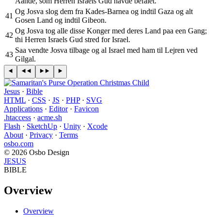
Aande, som Herren Israels Gud havde befalet.
Og Josva slog dem fra Kades-Barnea og indtil Gaza og alt
41
Gosen Land og indtil Gibeon.
Og Josva tog alle disse Konger med deres Land paa een Gang;
42
thi Herren Israels Gud stred for Israel.
Saa vendte Josva tilbage og al Israel med ham til Lejren ved
43
Gilgal.
Jesus
·
Bible
HTML
·
CSS
·
JS
·
PHP
·
SVG
Applications
·
Editor
·
Favicon
.htaccess
·
acme.sh
Flash
·
SketchUp
·
Unity
·
Xcode
About
·
Privacy
·
Terms
osbo.com
© 2026 Osbo Design
JESUS
BIBLE
Overview
Overview