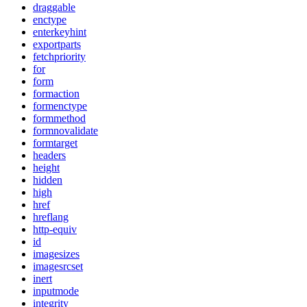
draggable
enctype
enterkeyhint
exportparts
fetchpriority
for
form
formaction
formenctype
formmethod
formnovalidate
formtarget
headers
height
hidden
high
href
hreflang
http-equiv
id
imagesizes
imagesrcset
inert
inputmode
integrity