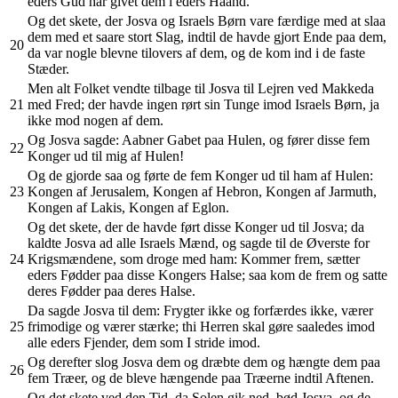
eders Gud har givet dem i eders Haand.
Og det skete, der Josva og Israels Børn vare færdige med at slaa
dem med et saare stort Slag, indtil de havde gjort Ende paa dem,
20
da var nogle blevne tilovers af dem, og de kom ind i de faste
Stæder.
Men alt Folket vendte tilbage til Josva til Lejren ved Makkeda
21
med Fred; der havde ingen rørt sin Tunge imod Israels Børn, ja
ikke mod nogen af dem.
Og Josva sagde: Aabner Gabet paa Hulen, og fører disse fem
22
Konger ud til mig af Hulen!
Og de gjorde saa og førte de fem Konger ud til ham af Hulen:
23
Kongen af Jerusalem, Kongen af Hebron, Kongen af Jarmuth,
Kongen af Lakis, Kongen af Eglon.
Og det skete, der de havde ført disse Konger ud til Josva; da
kaldte Josva ad alle Israels Mænd, og sagde til de Øverste for
24
Krigsmændene, som droge med ham: Kommer frem, sætter
eders Fødder paa disse Kongers Halse; saa kom de frem og satte
deres Fødder paa deres Halse.
Da sagde Josva til dem: Frygter ikke og forfærdes ikke, værer
25
frimodige og værer stærke; thi Herren skal gøre saaledes imod
alle eders Fjender, dem som I stride imod.
Og derefter slog Josva dem og dræbte dem og hængte dem paa
26
fem Træer, og de bleve hængende paa Træerne indtil Aftenen.
Og det skete ved den Tid, da Solen gik ned, bød Josva, og de