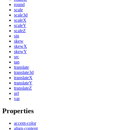
round
scale
scale3d
scaleX
scaleY
scaleZ
sin
skew
skewX
skewY
src
tan
translate
translate3d
translateX
translateY
translateZ
url
var
Properties
accent-color
align-content