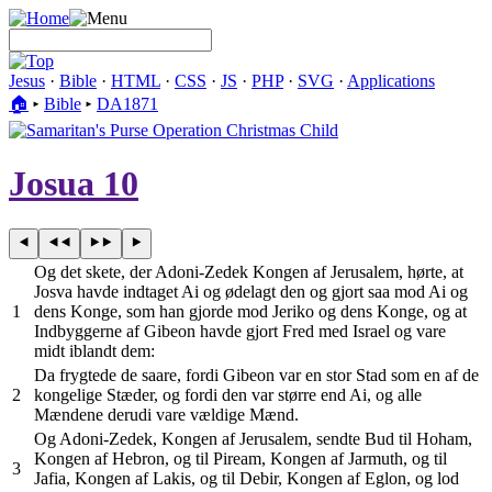
Jesus
·
Bible
·
HTML
·
CSS
·
JS
·
PHP
·
SVG
·
Applications
🏠︎
▸
Bible
▸
DA1871
Josua 10
Og det skete, der Adoni-Zedek Kongen af Jerusalem, hørte, at
Josva havde indtaget Ai og ødelagt den og gjort saa mod Ai og
1
dens Konge, som han gjorde mod Jeriko og dens Konge, og at
Indbyggerne af Gibeon havde gjort Fred med Israel og vare
midt iblandt dem:
Da frygtede de saare, fordi Gibeon var en stor Stad som en af de
2
kongelige Stæder, og fordi den var større end Ai, og alle
Mændene derudi vare vældige Mænd.
Og Adoni-Zedek, Kongen af Jerusalem, sendte Bud til Hoham,
Kongen af Hebron, og til Piream, Kongen af Jarmuth, og til
3
Jafia, Kongen af Lakis, og til Debir, Kongen af Eglon, og lod