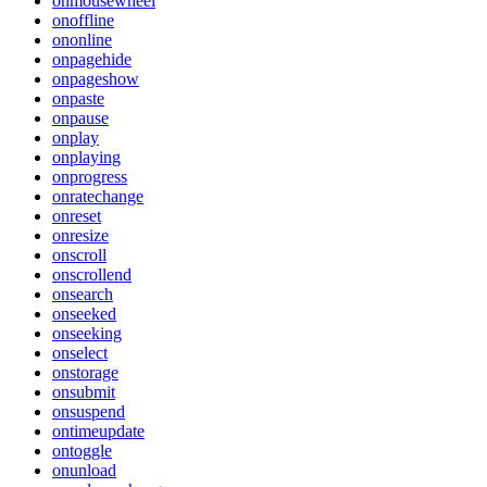
onmousewheel
onoffline
ononline
onpagehide
onpageshow
onpaste
onpause
onplay
onplaying
onprogress
onratechange
onreset
onresize
onscroll
onscrollend
onsearch
onseeked
onseeking
onselect
onstorage
onsubmit
onsuspend
ontimeupdate
ontoggle
onunload