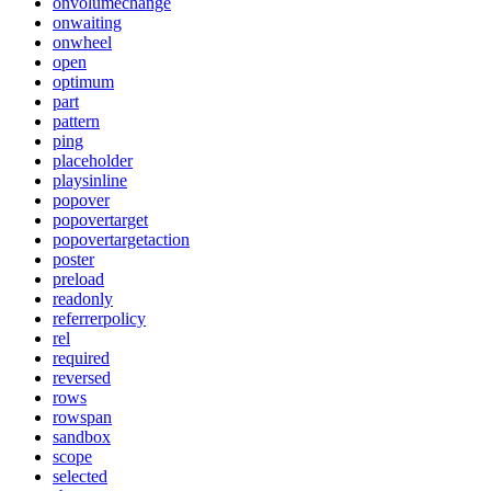
onvolumechange
onwaiting
onwheel
open
optimum
part
pattern
ping
placeholder
playsinline
popover
popovertarget
popovertargetaction
poster
preload
readonly
referrerpolicy
rel
required
reversed
rows
rowspan
sandbox
scope
selected