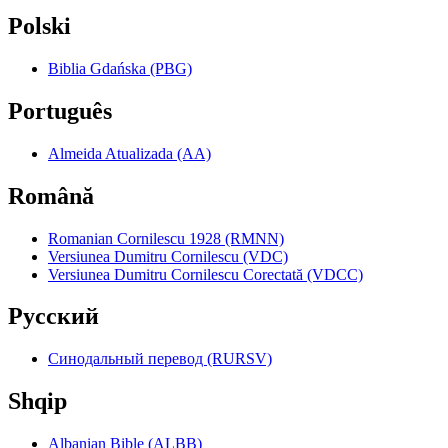
Polski
Biblia Gdańska (PBG)
Português
Almeida Atualizada (AA)
Română
Romanian Cornilescu 1928 (RMNN)
Versiunea Dumitru Cornilescu (VDC)
Versiunea Dumitru Cornilescu Corectată (VDCC)
Pyccкий
Синодальный перевод (RURSV)
Shqip
Albanian Bible (ALBB)