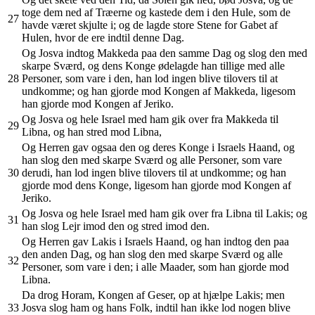
toge dem ned af Træerne og kastede dem i den Hule, som de
27
havde været skjulte i; og de lagde store Stene for Gabet af
Hulen, hvor de ere indtil denne Dag.
Og Josva indtog Makkeda paa den samme Dag og slog den med
skarpe Sværd, og dens Konge ødelagde han tillige med alle
28
Personer, som vare i den, han lod ingen blive tilovers til at
undkomme; og han gjorde mod Kongen af Makkeda, ligesom
han gjorde mod Kongen af Jeriko.
Og Josva og hele Israel med ham gik over fra Makkeda til
29
Libna, og han stred mod Libna,
Og Herren gav ogsaa den og deres Konge i Israels Haand, og
han slog den med skarpe Sværd og alle Personer, som vare
30
derudi, han lod ingen blive tilovers til at undkomme; og han
gjorde mod dens Konge, ligesom han gjorde mod Kongen af
Jeriko.
Og Josva og hele Israel med ham gik over fra Libna til Lakis; og
31
han slog Lejr imod den og stred imod den.
Og Herren gav Lakis i Israels Haand, og han indtog den paa
den anden Dag, og han slog den med skarpe Sværd og alle
32
Personer, som vare i den; i alle Maader, som han gjorde mod
Libna.
Da drog Horam, Kongen af Geser, op at hjælpe Lakis; men
33
Josva slog ham og hans Folk, indtil han ikke lod nogen blive