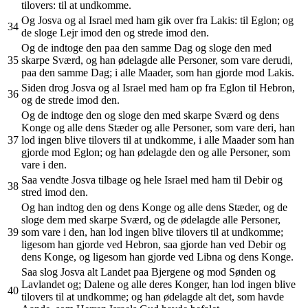
tilovers: til at undkomme.
Og Josva og al Israel med ham gik over fra Lakis: til Eglon; og
34
de sloge Lejr imod den og strede imod den.
Og de indtoge den paa den samme Dag og sloge den med
35
skarpe Sværd, og han ødelagde alle Personer, som vare derudi,
paa den samme Dag; i alle Maader, som han gjorde mod Lakis.
Siden drog Josva og al Israel med ham op fra Eglon til Hebron,
36
og de strede imod den.
Og de indtoge den og sloge den med skarpe Sværd og dens
Konge og alle dens Stæder og alle Personer, som vare deri, han
37
lod ingen blive tilovers til at undkomme, i alle Maader som han
gjorde mod Eglon; og han ødelagde den og alle Personer, som
vare i den.
Saa vendte Josva tilbage og hele Israel med ham til Debir og
38
stred imod den.
Og han indtog den og dens Konge og alle dens Stæder, og de
sloge dem med skarpe Sværd, og de ødelagde alle Personer,
39
som vare i den, han lod ingen blive tilovers til at undkomme;
ligesom han gjorde ved Hebron, saa gjorde han ved Debir og
dens Konge, og ligesom han gjorde ved Libna og dens Konge.
Saa slog Josva alt Landet paa Bjergene og mod Sønden og
Lavlandet og; Dalene og alle deres Konger, han lod ingen blive
40
tilovers til at undkomme; og han ødelagde alt det, som havde