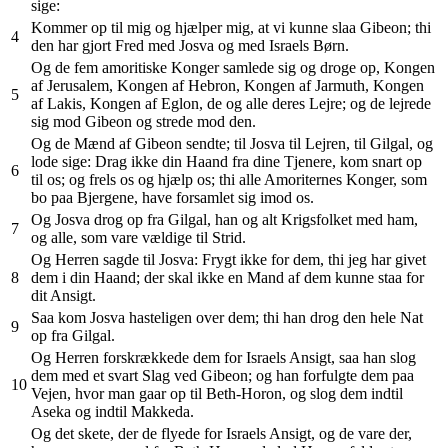
sige:
Kommer op til mig og hjælper mig, at vi kunne slaa Gibeon; thi
4
den har gjort Fred med Josva og med Israels Børn.
Og de fem amoritiske Konger samlede sig og droge op, Kongen
af Jerusalem, Kongen af Hebron, Kongen af Jarmuth, Kongen
5
af Lakis, Kongen af Eglon, de og alle deres Lejre; og de lejrede
sig mod Gibeon og strede mod den.
Og de Mænd af Gibeon sendte; til Josva til Lejren, til Gilgal, og
lode sige: Drag ikke din Haand fra dine Tjenere, kom snart op
6
til os; og frels os og hjælp os; thi alle Amoriternes Konger, som
bo paa Bjergene, have forsamlet sig imod os.
Og Josva drog op fra Gilgal, han og alt Krigsfolket med ham,
7
og alle, som vare vældige til Strid.
Og Herren sagde til Josva: Frygt ikke for dem, thi jeg har givet
8
dem i din Haand; der skal ikke en Mand af dem kunne staa for
dit Ansigt.
Saa kom Josva hasteligen over dem; thi han drog den hele Nat
9
op fra Gilgal.
Og Herren forskrækkede dem for Israels Ansigt, saa han slog
dem med et svart Slag ved Gibeon; og han forfulgte dem paa
10
Vejen, hvor man gaar op til Beth-Horon, og slog dem indtil
Aseka og indtil Makkeda.
Og det skete, der de flyede for Israels Ansigt, og de vare der,