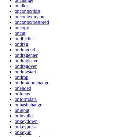
onchange
onclick
oncontextlost
oncontextmenu
oncontextrestored
oncopy
oncut
ondblclick
ondrag
ondragend
ondragenter
ondragleave
ondragover
ondragstart
ondrop
ondurationchange
onended
onfocus
onformdata
onhashchange
oninput
oninvalid
onkeydown
onkeypress
onkeyup