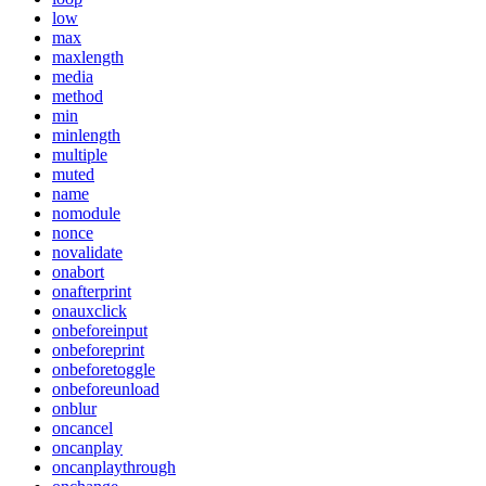
low
max
maxlength
media
method
min
minlength
multiple
muted
name
nomodule
nonce
novalidate
onabort
onafterprint
onauxclick
onbeforeinput
onbeforeprint
onbeforetoggle
onbeforeunload
onblur
oncancel
oncanplay
oncanplaythrough