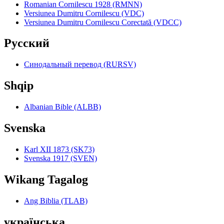
Romanian Cornilescu 1928 (RMNN)
Versiunea Dumitru Cornilescu (VDC)
Versiunea Dumitru Cornilescu Corectată (VDCC)
Pyccкий
Синодальный перевод (RURSV)
Shqip
Albanian Bible (ALBB)
Svenska
Karl XII 1873 (SK73)
Svenska 1917 (SVEN)
Wikang Tagalog
Ang Biblia (TLAB)
українська