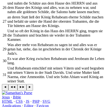
und nahm die Schätze aus dem Hause des HERRN und aus
26
dem Hause des Königs und alles, was zu nehmen war, und
nahm alle goldenen Schilde, die Salomo hatte lassen machen;
an deren Statt ließ der König Rehabeam eherne Schilde machen
27
und befahl sie unter die Hand der obersten Trabanten, die die
Tür hüteten am Hause des Königs.
Und so oft der König in das Haus des HERRN ging, trugen sie
28
die Trabanten und brachten sie wieder in der Trabanten
Kammer.
Was aber mehr von Rehabeam zu sagen ist und alles was er
29
getan hat, siehe, das ist geschrieben in der Chronik der Könige
Juda's.
Es war aber Krieg zwischen Rehabeam und Jerobeam ihr Leben
30
lang.
Und Rehabeam entschlief mit seinen Vätern und ward begraben
mit seinen Vätern in der Stadt Davids. Und seine Mutter hieß
31
Naema, eine Ammonitin. Und sein Sohn Abiam ward König an
seiner Statt.
Jesus
·
Bible
HTML
·
CSS
·
JS
·
PHP
·
SVG
Applications
·
Editor
·
Favicon