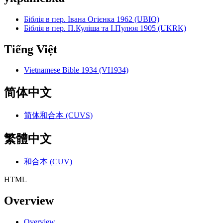
Біблія в пер. Івана Огієнка 1962 (UBIO)
Біблія в пер. П.Куліша та І.Пулюя 1905 (UKRK)
Tiếng Việt
Vietnamese Bible 1934 (VI1934)
简体中文
简体和合本 (CUVS)
繁體中文
和合本 (CUV)
HTML
Overview
Overview