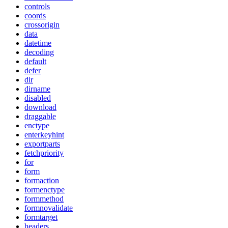
controls
coords
crossorigin
data
datetime
decoding
default
defer
dir
dirname
disabled
download
draggable
enctype
enterkeyhint
exportparts
fetchpriority
for
form
formaction
formenctype
formmethod
formnovalidate
formtarget
headers