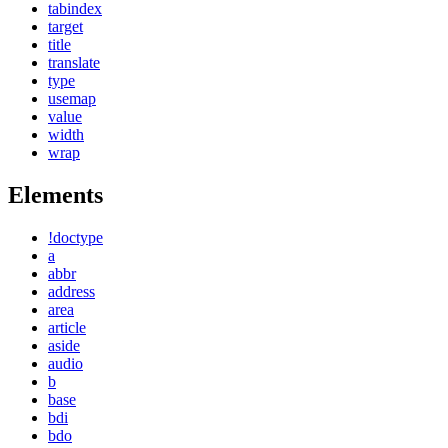
tabindex
target
title
translate
type
usemap
value
width
wrap
Elements
!doctype
a
abbr
address
area
article
aside
audio
b
base
bdi
bdo