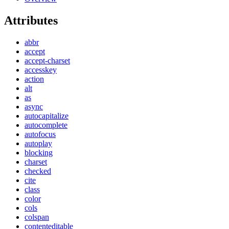
Attributes
abbr
accept
accept-charset
accesskey
action
alt
as
async
autocapitalize
autocomplete
autofocus
autoplay
blocking
charset
checked
cite
class
color
cols
colspan
contenteditable