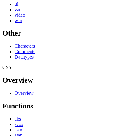
ul
var
video
wbr
Other
Characters
Comments
Datatypes
CSS
Overview
Overview
Functions
abs
acos
asin
atan