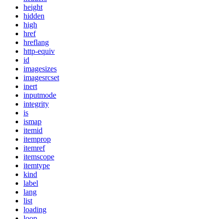
height
hidden
high
href
hreflang
http-equiv
id
imagesizes
imagesrcset
inert
inputmode
integrity
is
ismap
itemid
itemprop
itemref
itemscope
itemtype
kind
label
lang
list
loading
loop