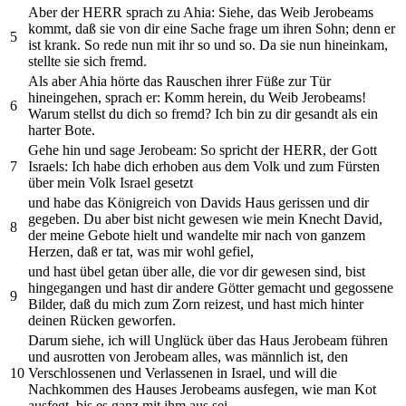
Aber der HERR sprach zu Ahia: Siehe, das Weib Jerobeams
kommt, daß sie von dir eine Sache frage um ihren Sohn; denn er
5
ist krank. So rede nun mit ihr so und so. Da sie nun hineinkam,
stellte sie sich fremd.
Als aber Ahia hörte das Rauschen ihrer Füße zur Tür
hineingehen, sprach er: Komm herein, du Weib Jerobeams!
6
Warum stellst du dich so fremd? Ich bin zu dir gesandt als ein
harter Bote.
Gehe hin und sage Jerobeam: So spricht der HERR, der Gott
7
Israels: Ich habe dich erhoben aus dem Volk und zum Fürsten
über mein Volk Israel gesetzt
und habe das Königreich von Davids Haus gerissen und dir
gegeben. Du aber bist nicht gewesen wie mein Knecht David,
8
der meine Gebote hielt und wandelte mir nach von ganzem
Herzen, daß er tat, was mir wohl gefiel,
und hast übel getan über alle, die vor dir gewesen sind, bist
hingegangen und hast dir andere Götter gemacht und gegossene
9
Bilder, daß du mich zum Zorn reizest, und hast mich hinter
deinen Rücken geworfen.
Darum siehe, ich will Unglück über das Haus Jerobeam führen
und ausrotten von Jerobeam alles, was männlich ist, den
10
Verschlossenen und Verlassenen in Israel, und will die
Nachkommen des Hauses Jerobeams ausfegen, wie man Kot
ausfegt, bis es ganz mit ihm aus sei.