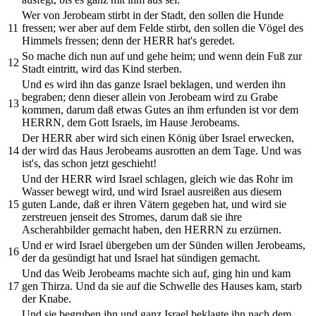
Wer von Jerobeam stirbt in der Stadt, den sollen die Hunde
11
fressen; wer aber auf dem Felde stirbt, den sollen die Vögel des
Himmels fressen; denn der HERR hat's geredet.
So mache dich nun auf und gehe heim; und wenn dein Fuß zur
12
Stadt eintritt, wird das Kind sterben.
Und es wird ihn das ganze Israel beklagen, und werden ihn
begraben; denn dieser allein von Jerobeam wird zu Grabe
13
kommen, darum daß etwas Gutes an ihm erfunden ist vor dem
HERRN, dem Gott Israels, im Hause Jerobeams.
Der HERR aber wird sich einen König über Israel erwecken,
14
der wird das Haus Jerobeams ausrotten an dem Tage. Und was
ist's, das schon jetzt geschieht!
Und der HERR wird Israel schlagen, gleich wie das Rohr im
Wasser bewegt wird, und wird Israel ausreißen aus diesem
15
guten Lande, daß er ihren Vätern gegeben hat, und wird sie
zerstreuen jenseit des Stromes, darum daß sie ihre
Ascherahbilder gemacht haben, den HERRN zu erzürnen.
Und er wird Israel übergeben um der Sünden willen Jerobeams,
16
der da gesündigt hat und Israel hat sündigen gemacht.
Und das Weib Jerobeams machte sich auf, ging hin und kam
17
gen Thirza. Und da sie auf die Schwelle des Hauses kam, starb
der Knabe.
Und sie begruben ihn und ganz Israel beklagte ihn nach dem