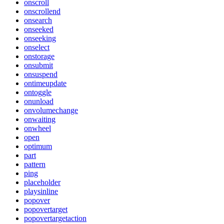
onscroll
onscrollend
onsearch
onseeked
onseeking
onselect
onstorage
onsubmit
onsuspend
ontimeupdate
ontoggle
onunload
onvolumechange
onwaiting
onwheel
open
optimum
part
pattern
ping
placeholder
playsinline
popover
popovertarget
popovertargetaction