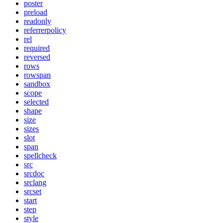
poster
preload
readonly
referrerpolicy
rel
required
reversed
rows
rowspan
sandbox
scope
selected
shape
size
sizes
slot
span
spellcheck
src
srcdoc
srclang
srcset
start
step
style