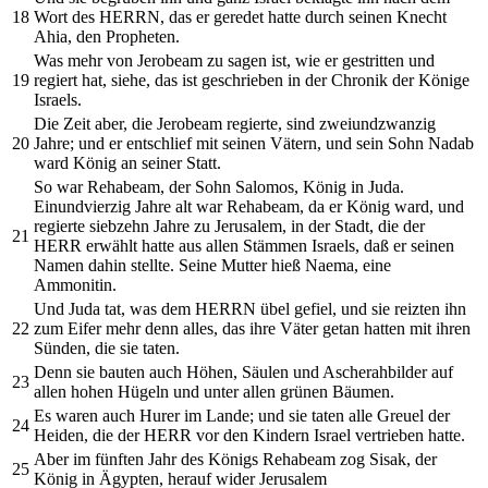
18
Wort des HERRN, das er geredet hatte durch seinen Knecht
Ahia, den Propheten.
Was mehr von Jerobeam zu sagen ist, wie er gestritten und
19
regiert hat, siehe, das ist geschrieben in der Chronik der Könige
Israels.
Die Zeit aber, die Jerobeam regierte, sind zweiundzwanzig
20
Jahre; und er entschlief mit seinen Vätern, und sein Sohn Nadab
ward König an seiner Statt.
So war Rehabeam, der Sohn Salomos, König in Juda.
Einundvierzig Jahre alt war Rehabeam, da er König ward, und
regierte siebzehn Jahre zu Jerusalem, in der Stadt, die der
21
HERR erwählt hatte aus allen Stämmen Israels, daß er seinen
Namen dahin stellte. Seine Mutter hieß Naema, eine
Ammonitin.
Und Juda tat, was dem HERRN übel gefiel, und sie reizten ihn
22
zum Eifer mehr denn alles, das ihre Väter getan hatten mit ihren
Sünden, die sie taten.
Denn sie bauten auch Höhen, Säulen und Ascherahbilder auf
23
allen hohen Hügeln und unter allen grünen Bäumen.
Es waren auch Hurer im Lande; und sie taten alle Greuel der
24
Heiden, die der HERR vor den Kindern Israel vertrieben hatte.
Aber im fünften Jahr des Königs Rehabeam zog Sisak, der
25
König in Ägypten, herauf wider Jerusalem