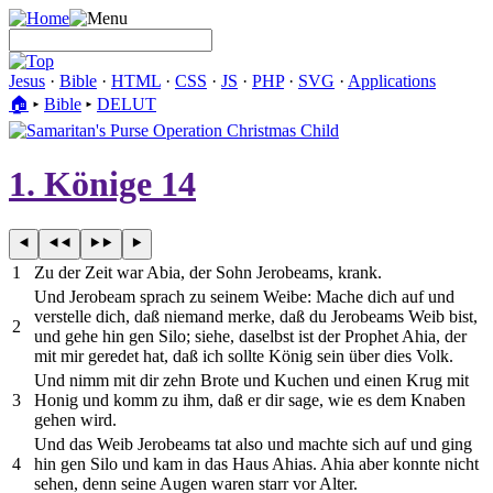
Jesus
·
Bible
·
HTML
·
CSS
·
JS
·
PHP
·
SVG
·
Applications
🏠︎
▸
Bible
▸
DELUT
1. Könige 14
1
Zu der Zeit war Abia, der Sohn Jerobeams, krank.
Und Jerobeam sprach zu seinem Weibe: Mache dich auf und
verstelle dich, daß niemand merke, daß du Jerobeams Weib bist,
2
und gehe hin gen Silo; siehe, daselbst ist der Prophet Ahia, der
mit mir geredet hat, daß ich sollte König sein über dies Volk.
Und nimm mit dir zehn Brote und Kuchen und einen Krug mit
3
Honig und komm zu ihm, daß er dir sage, wie es dem Knaben
gehen wird.
Und das Weib Jerobeams tat also und machte sich auf und ging
4
hin gen Silo und kam in das Haus Ahias. Ahia aber konnte nicht
sehen, denn seine Augen waren starr vor Alter.