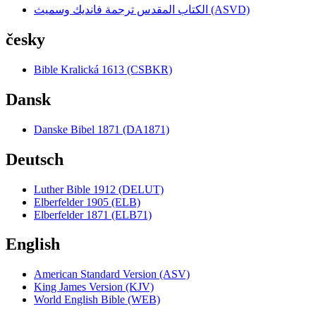
الكتاب المقدس ترجمة فانديك وسميث (ASVD)
česky
Bible Kralická 1613 (CSBKR)
Dansk
Danske Bibel 1871 (DA1871)
Deutsch
Luther Bible 1912 (DELUT)
Elberfelder 1905 (ELB)
Elberfelder 1871 (ELB71)
English
American Standard Version (ASV)
King James Version (KJV)
World English Bible (WEB)