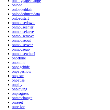
onlanguagechange
onload
onloadeddata
onloadedmetadata
onloadstart
onmousedown
onmouseenter
onmouseleave
onmousemove
onmouseout
onmouseover
onmouseup
onmousewheel
onoffline
ononline
onpagehide
onpageshow
onpaste
onpause
onplay
onplaying
onprogress
onratechange
onreset
onresize