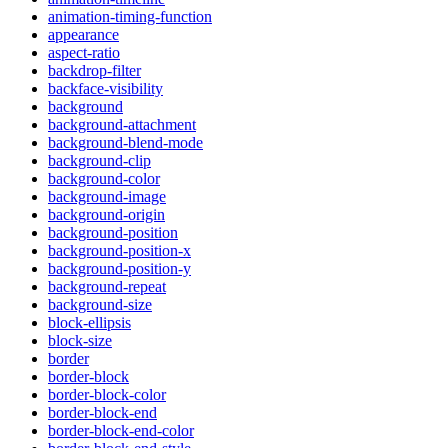
animation-timing-function
appearance
aspect-ratio
backdrop-filter
backface-visibility
background
background-attachment
background-blend-mode
background-clip
background-color
background-image
background-origin
background-position
background-position-x
background-position-y
background-repeat
background-size
block-ellipsis
block-size
border
border-block
border-block-color
border-block-end
border-block-end-color