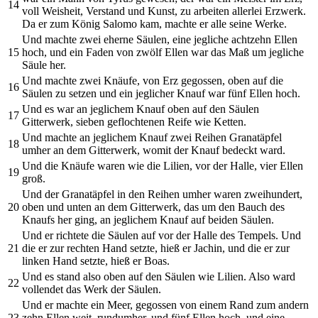
14
voll Weisheit, Verstand und Kunst, zu arbeiten allerlei Erzwerk.
Da er zum König Salomo kam, machte er alle seine Werke.
Und machte zwei eherne Säulen, eine jegliche achtzehn Ellen
15
hoch, und ein Faden von zwölf Ellen war das Maß um jegliche
Säule her.
Und machte zwei Knäufe, von Erz gegossen, oben auf die
16
Säulen zu setzen und ein jeglicher Knauf war fünf Ellen hoch.
Und es war an jeglichem Knauf oben auf den Säulen
17
Gitterwerk, sieben geflochtenen Reife wie Ketten.
Und machte an jeglichem Knauf zwei Reihen Granatäpfel
18
umher an dem Gitterwerk, womit der Knauf bedeckt ward.
Und die Knäufe waren wie die Lilien, vor der Halle, vier Ellen
19
groß.
Und der Granatäpfel in den Reihen umher waren zweihundert,
20
oben und unten an dem Gitterwerk, das um den Bauch des
Knaufs her ging, an jeglichem Knauf auf beiden Säulen.
Und er richtete die Säulen auf vor der Halle des Tempels. Und
21
die er zur rechten Hand setzte, hieß er Jachin, und die er zur
linken Hand setzte, hieß er Boas.
Und es stand also oben auf den Säulen wie Lilien. Also ward
22
vollendet das Werk der Säulen.
Und er machte ein Meer, gegossen von einem Rand zum andern
23
zehn Ellen weit, rundumher, und fünf Ellen hoch, und eine