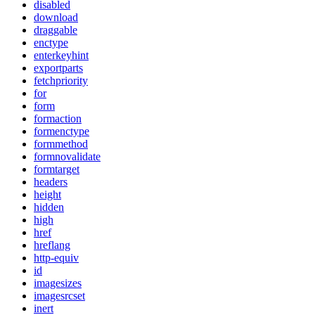
disabled
download
draggable
enctype
enterkeyhint
exportparts
fetchpriority
for
form
formaction
formenctype
formmethod
formnovalidate
formtarget
headers
height
hidden
high
href
hreflang
http-equiv
id
imagesizes
imagesrcset
inert