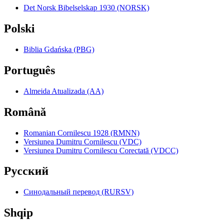
Det Norsk Bibelselskap 1930 (NORSK)
Polski
Biblia Gdańska (PBG)
Português
Almeida Atualizada (AA)
Română
Romanian Cornilescu 1928 (RMNN)
Versiunea Dumitru Cornilescu (VDC)
Versiunea Dumitru Cornilescu Corectată (VDCC)
Pyccкий
Синодальный перевод (RURSV)
Shqip