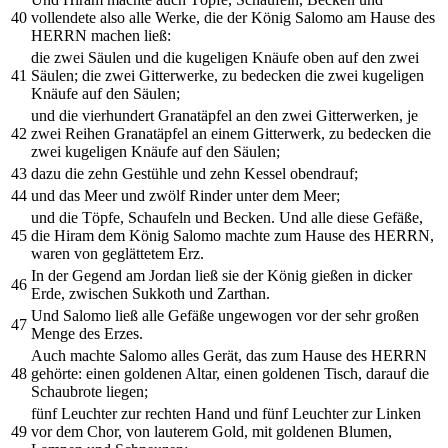
40
vollendete also alle Werke, die der König Salomo am Hause des
HERRN machen ließ:
die zwei Säulen und die kugeligen Knäufe oben auf den zwei
41
Säulen; die zwei Gitterwerke, zu bedecken die zwei kugeligen
Knäufe auf den Säulen;
und die vierhundert Granatäpfel an den zwei Gitterwerken, je
42
zwei Reihen Granatäpfel an einem Gitterwerk, zu bedecken die
zwei kugeligen Knäufe auf den Säulen;
43
dazu die zehn Gestühle und zehn Kessel obendrauf;
44
und das Meer und zwölf Rinder unter dem Meer;
und die Töpfe, Schaufeln und Becken. Und alle diese Gefäße,
45
die Hiram dem König Salomo machte zum Hause des HERRN,
waren von geglättetem Erz.
In der Gegend am Jordan ließ sie der König gießen in dicker
46
Erde, zwischen Sukkoth und Zarthan.
Und Salomo ließ alle Gefäße ungewogen vor der sehr großen
47
Menge des Erzes.
Auch machte Salomo alles Gerät, das zum Hause des HERRN
48
gehörte: einen goldenen Altar, einen goldenen Tisch, darauf die
Schaubrote liegen;
fünf Leuchter zur rechten Hand und fünf Leuchter zur Linken
49
vor dem Chor, von lauterem Gold, mit goldenen Blumen,