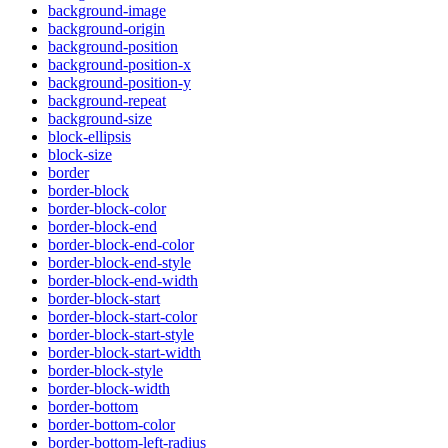
background-image
background-origin
background-position
background-position-x
background-position-y
background-repeat
background-size
block-ellipsis
block-size
border
border-block
border-block-color
border-block-end
border-block-end-color
border-block-end-style
border-block-end-width
border-block-start
border-block-start-color
border-block-start-style
border-block-start-width
border-block-style
border-block-width
border-bottom
border-bottom-color
border-bottom-left-radius