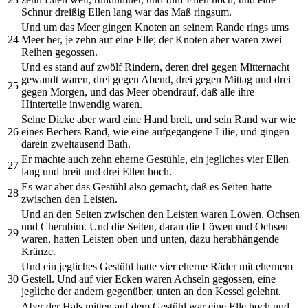
Schnur dreißig Ellen lang war das Maß ringsum.
Und um das Meer gingen Knoten an seinem Rande rings ums
24
Meer her, je zehn auf eine Elle; der Knoten aber waren zwei
Reihen gegossen.
Und es stand auf zwölf Rindern, deren drei gegen Mitternacht
gewandt waren, drei gegen Abend, drei gegen Mittag und drei
25
gegen Morgen, und das Meer obendrauf, daß alle ihre
Hinterteile inwendig waren.
Seine Dicke aber ward eine Hand breit, und sein Rand war wie
26
eines Bechers Rand, wie eine aufgegangene Lilie, und gingen
darein zweitausend Bath.
Er machte auch zehn eherne Gestühle, ein jegliches vier Ellen
27
lang und breit und drei Ellen hoch.
Es war aber das Gestühl also gemacht, daß es Seiten hatte
28
zwischen den Leisten.
Und an den Seiten zwischen den Leisten waren Löwen, Ochsen
und Cherubim. Und die Seiten, daran die Löwen und Ochsen
29
waren, hatten Leisten oben und unten, dazu herabhängende
Kränze.
Und ein jegliches Gestühl hatte vier eherne Räder mit ehernem
30
Gestell. Und auf vier Ecken waren Achseln gegossen, eine
jegliche der andern gegenüber, unten an den Kessel gelehnt.
Aber der Hals mitten auf dem Gestühl war eine Elle hoch und