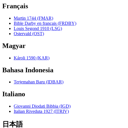
Français
Martin 1744 (FMAR)
Bible Darby en français (FRDBY)
Louis Segond 1910 (LSG)
Ostervald (OST)
Magyar
Károli 1590 (KAR)
Bahasa Indonesia
Terjemahan Baru (IDBAR)
Italiano
Giovanni Diodati Bibbia (IGD)
Italian Riveduta 1927 (ITRIV)
日本語