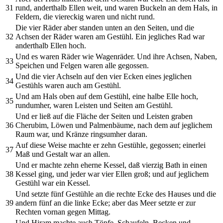
31
rund, anderthalb Ellen weit, und waren Buckeln an dem Hals, in
Feldern, die viereckig waren und nicht rund.
Die vier Räder aber standen unten an den Seiten, und die
32
Achsen der Räder waren am Gestühl. Ein jegliches Rad war
anderthalb Ellen hoch.
Und es waren Räder wie Wagenräder. Und ihre Achsen, Naben,
33
Speichen und Felgen waren alle gegossen.
Und die vier Achseln auf den vier Ecken eines jeglichen
34
Gestühls waren auch am Gestühl.
Und am Hals oben auf dem Gestühl, eine halbe Elle hoch,
35
rundumher, waren Leisten und Seiten am Gestühl.
Und er ließ auf die Fläche der Seiten und Leisten graben
36
Cherubim, Löwen und Palmenbäume, nach dem auf jeglichem
Raum war, und Kränze ringsumher daran.
Auf diese Weise machte er zehn Gestühle, gegossen; einerlei
37
Maß und Gestalt war an allen.
Und er machte zehn eherne Kessel, daß vierzig Bath in einen
38
Kessel ging, und jeder war vier Ellen groß; und auf jeglichem
Gestühl war ein Kessel.
Und setzte fünf Gestühle an die rechte Ecke des Hauses und die
39
andern fünf an die linke Ecke; aber das Meer setzte er zur
Rechten vornan gegen Mittag.
Und Hiram machte auch Töpfe, Schaufeln, Becken und