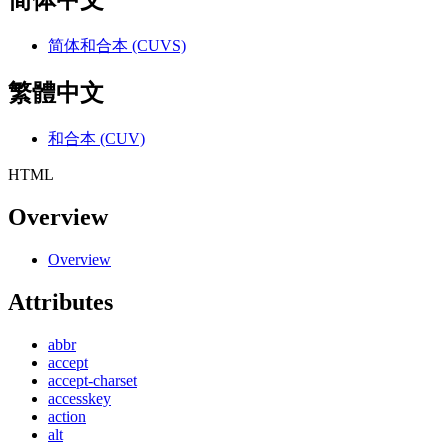
简体中文
简体和合本 (CUVS)
繁體中文
和合本 (CUV)
HTML
Overview
Overview
Attributes
abbr
accept
accept-charset
accesskey
action
alt