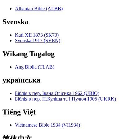
Albanian Bible (ALBB)
Svenska
Karl XII 1873 (SK73)
Svenska 1917 (SVEN)
Wikang Tagalog
Ang Biblia (TLAB)
українська
Біблія в пер. Івана Огієнка 1962 (UBIO)
Біблія в пер. П.Куліша та І.Пулюя 1905 (UKRK)
Tiếng Việt
Vietnamese Bible 1934 (VI1934)