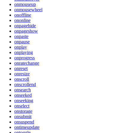
onmouseup
onmousewheel
onoffline
ononline
onpagehide
onpageshow
onpaste
onpause
onplay
onplaying
onprogress
onratechange
onreset
onresize
onscroll
onscrollend
onsearch
onseeked
onseeking
onselect
onstorage
onsubmit
onsuspend
ontimeupdate
ontoggle