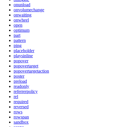
onunload
onvolumechange
onwaiting
onwheel
open
optimum
part
pattern
ping
placeholder
playsinline
popover
popovertarget
popovertargetaction
poster
preload
readonly
referrerpolicy
rel
required
reversed
rows
rowspan
sandbox