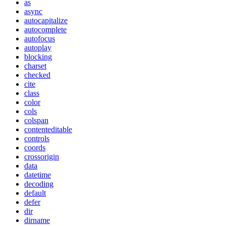
as
async
autocapitalize
autocomplete
autofocus
autoplay
blocking
charset
checked
cite
class
color
cols
colspan
contenteditable
controls
coords
crossorigin
data
datetime
decoding
default
defer
dir
dirname