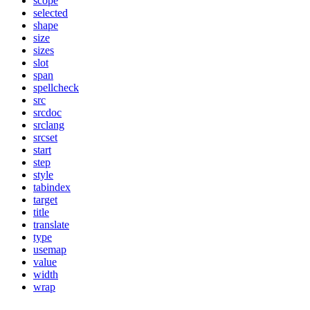
scope
selected
shape
size
sizes
slot
span
spellcheck
src
srcdoc
srclang
srcset
start
step
style
tabindex
target
title
translate
type
usemap
value
width
wrap