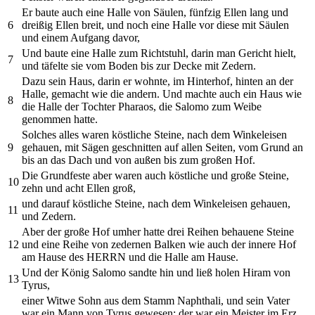
Er baute auch eine Halle von Säulen, fünfzig Ellen lang und
6
dreißig Ellen breit, und noch eine Halle vor diese mit Säulen
und einem Aufgang davor,
Und baute eine Halle zum Richtstuhl, darin man Gericht hielt,
7
und täfelte sie vom Boden bis zur Decke mit Zedern.
Dazu sein Haus, darin er wohnte, im Hinterhof, hinten an der
Halle, gemacht wie die andern. Und machte auch ein Haus wie
8
die Halle der Tochter Pharaos, die Salomo zum Weibe
genommen hatte.
Solches alles waren köstliche Steine, nach dem Winkeleisen
9
gehauen, mit Sägen geschnitten auf allen Seiten, vom Grund an
bis an das Dach und von außen bis zum großen Hof.
Die Grundfeste aber waren auch köstliche und große Steine,
10
zehn und acht Ellen groß,
und darauf köstliche Steine, nach dem Winkeleisen gehauen,
11
und Zedern.
Aber der große Hof umher hatte drei Reihen behauene Steine
12
und eine Reihe von zedernen Balken wie auch der innere Hof
am Hause des HERRN und die Halle am Hause.
Und der König Salomo sandte hin und ließ holen Hiram von
13
Tyrus,
einer Witwe Sohn aus dem Stamm Naphthali, und sein Vater
war ein Mann von Tyrus gewesen; der war ein Meister im Erz,