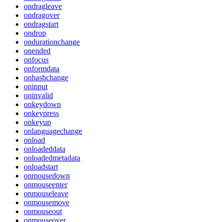
ondragleave
ondragover
ondragstart
ondrop
ondurationchange
onended
onfocus
onformdata
onhashchange
oninput
oninvalid
onkeydown
onkeypress
onkeyup
onlanguagechange
onload
onloadeddata
onloadedmetadata
onloadstart
onmousedown
onmouseenter
onmouseleave
onmousemove
onmouseout
onmouseover