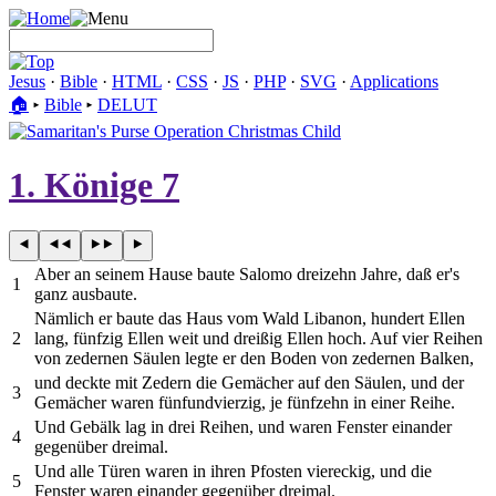
Jesus
·
Bible
·
HTML
·
CSS
·
JS
·
PHP
·
SVG
·
Applications
🏠︎
▸
Bible
▸
DELUT
1. Könige 7
Aber an seinem Hause baute Salomo dreizehn Jahre, daß er's
1
ganz ausbaute.
Nämlich er baute das Haus vom Wald Libanon, hundert Ellen
2
lang, fünfzig Ellen weit und dreißig Ellen hoch. Auf vier Reihen
von zedernen Säulen legte er den Boden von zedernen Balken,
und deckte mit Zedern die Gemächer auf den Säulen, und der
3
Gemächer waren fünfundvierzig, je fünfzehn in einer Reihe.
Und Gebälk lag in drei Reihen, und waren Fenster einander
4
gegenüber dreimal.
Und alle Türen waren in ihren Pfosten viereckig, und die
5
Fenster waren einander gegenüber dreimal.