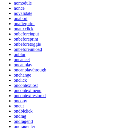
nomodule
nonce
novalidate
onabort
onafterprint
onauxclick
onbeforeinput
onbeforeprint
onbeforetoggle
onbeforeunload
onblur
oncancel
oncanplay
oncanplaythrough
onchange
onclick
oncontextlost
oncontextmenu
oncontextrestored
oncopy
oncut
ondblclick
ondrag
ondragend
ondragenter