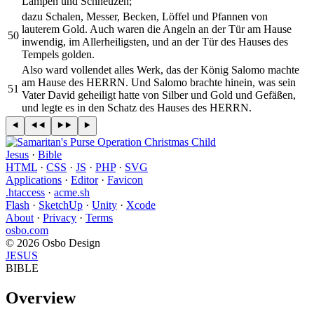
Lampen und Schneuzen;
dazu Schalen, Messer, Becken, Löffel und Pfannen von
lauterem Gold. Auch waren die Angeln an der Tür am Hause
50
inwendig, im Allerheiligsten, und an der Tür des Hauses des
Tempels golden.
Also ward vollendet alles Werk, das der König Salomo machte
am Hause des HERRN. Und Salomo brachte hinein, was sein
51
Vater David geheiligt hatte von Silber und Gold und Gefäßen,
und legte es in den Schatz des Hauses des HERRN.
Jesus
·
Bible
HTML
·
CSS
·
JS
·
PHP
·
SVG
Applications
·
Editor
·
Favicon
.htaccess
·
acme.sh
Flash
·
SketchUp
·
Unity
·
Xcode
About
·
Privacy
·
Terms
osbo.com
© 2026 Osbo Design
JESUS
BIBLE
Overview