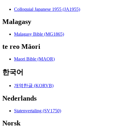
Colloquial Japanese 1955 (JA1955)
Malagasy
Malagasy Bible (MG1865)
te reo Māori
Maori Bible (MAOR)
한국어
개역한글 (KORVB)
Nederlands
Statenvertaling (SV1750)
Norsk