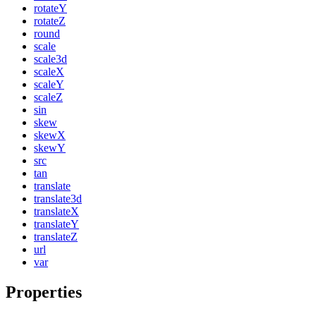
rotateY
rotateZ
round
scale
scale3d
scaleX
scaleY
scaleZ
sin
skew
skewX
skewY
src
tan
translate
translate3d
translateX
translateY
translateZ
url
var
Properties