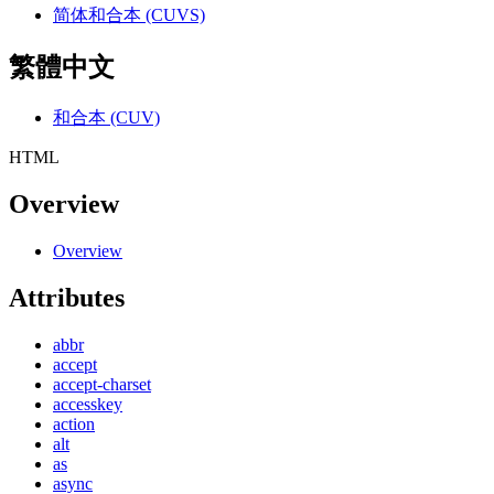
简体和合本 (CUVS)
繁體中文
和合本 (CUV)
HTML
Overview
Overview
Attributes
abbr
accept
accept-charset
accesskey
action
alt
as
async