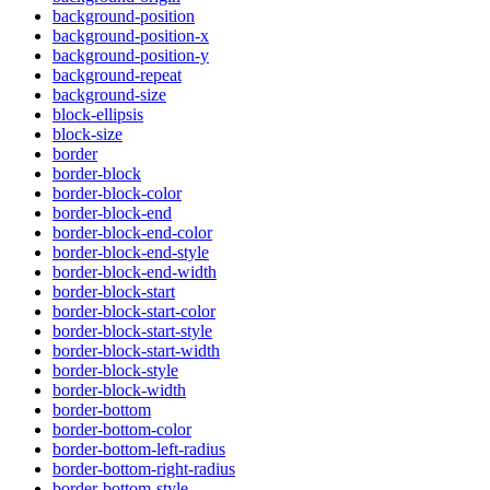
background-position
background-position-x
background-position-y
background-repeat
background-size
block-ellipsis
block-size
border
border-block
border-block-color
border-block-end
border-block-end-color
border-block-end-style
border-block-end-width
border-block-start
border-block-start-color
border-block-start-style
border-block-start-width
border-block-style
border-block-width
border-bottom
border-bottom-color
border-bottom-left-radius
border-bottom-right-radius
border-bottom-style