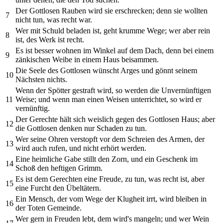
Der Gottlosen Rauben wird sie erschrecken; denn sie wollten
7
nicht tun, was recht war.
Wer mit Schuld beladen ist, geht krumme Wege; wer aber rein
8
ist, des Werk ist recht.
Es ist besser wohnen im Winkel auf dem Dach, denn bei einem
9
zänkischen Weibe in einem Haus beisammen.
Die Seele des Gottlosen wünscht Arges und gönnt seinem
10
Nächsten nichts.
Wenn der Spötter gestraft wird, so werden die Unvernünftigen
11
Weise; und wenn man einen Weisen unterrichtet, so wird er
vernünftig.
Der Gerechte hält sich weislich gegen des Gottlosen Haus; aber
12
die Gottlosen denken nur Schaden zu tun.
Wer seine Ohren verstopft vor dem Schreien des Armen, der
13
wird auch rufen, und nicht erhört werden.
Eine heimliche Gabe stillt den Zorn, und ein Geschenk im
14
Schoß den heftigen Grimm.
Es ist dem Gerechten eine Freude, zu tun, was recht ist, aber
15
eine Furcht den Übeltätern.
Ein Mensch, der vom Wege der Klugheit irrt, wird bleiben in
16
der Toten Gemeinde.
Wer gern in Freuden lebt, dem wird's mangeln; und wer Wein