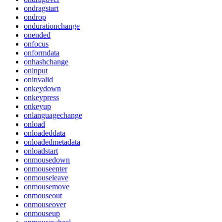
ondragstart
ondrop
ondurationchange
onended
onfocus
onformdata
onhashchange
oninput
oninvalid
onkeydown
onkeypress
onkeyup
onlanguagechange
onload
onloadeddata
onloadedmetadata
onloadstart
onmousedown
onmouseenter
onmouseleave
onmousemove
onmouseout
onmouseover
onmouseup