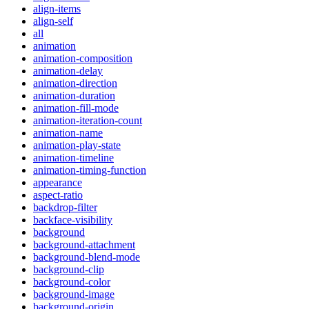
align-items
align-self
all
animation
animation-composition
animation-delay
animation-direction
animation-duration
animation-fill-mode
animation-iteration-count
animation-name
animation-play-state
animation-timeline
animation-timing-function
appearance
aspect-ratio
backdrop-filter
backface-visibility
background
background-attachment
background-blend-mode
background-clip
background-color
background-image
background-origin