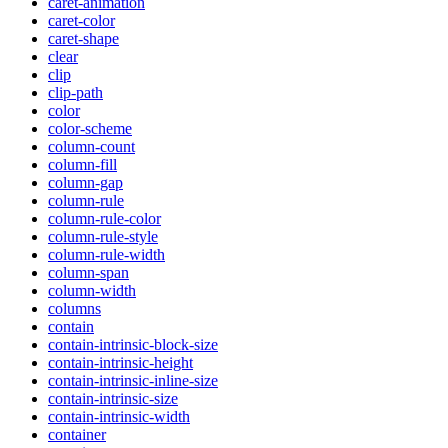
caret-animation
caret-color
caret-shape
clear
clip
clip-path
color
color-scheme
column-count
column-fill
column-gap
column-rule
column-rule-color
column-rule-style
column-rule-width
column-span
column-width
columns
contain
contain-intrinsic-block-size
contain-intrinsic-height
contain-intrinsic-inline-size
contain-intrinsic-size
contain-intrinsic-width
container