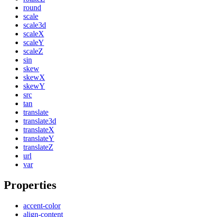
round
scale
scale3d
scaleX
scaleY
scaleZ
sin
skew
skewX
skewY
src
tan
translate
translate3d
translateX
translateY
translateZ
url
var
Properties
accent-color
align-content