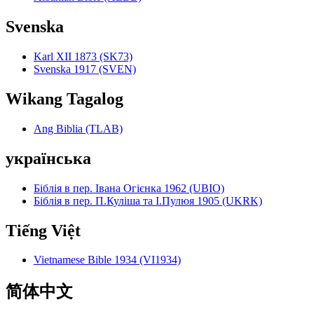
Svenska
Karl XII 1873 (SK73)
Svenska 1917 (SVEN)
Wikang Tagalog
Ang Biblia (TLAB)
українська
Біблія в пер. Івана Огієнка 1962 (UBIO)
Біблія в пер. П.Куліша та І.Пулюя 1905 (UKRK)
Tiếng Việt
Vietnamese Bible 1934 (VI1934)
简体中文