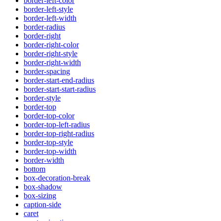
border-left-color
border-left-style
border-left-width
border-radius
border-right
border-right-color
border-right-style
border-right-width
border-spacing
border-start-end-radius
border-start-start-radius
border-style
border-top
border-top-color
border-top-left-radius
border-top-right-radius
border-top-style
border-top-width
border-width
bottom
box-decoration-break
box-shadow
box-sizing
caption-side
caret