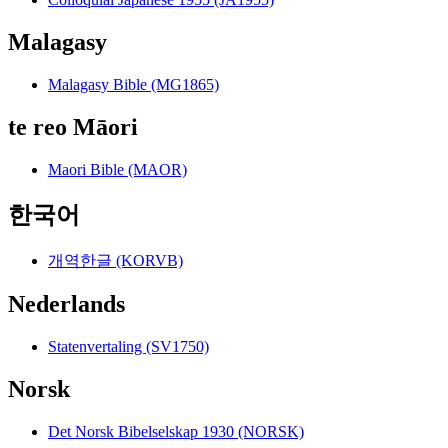
Malagasy
Malagasy Bible (MG1865)
te reo Māori
Maori Bible (MAOR)
한국어
개역한글 (KORVB)
Nederlands
Statenvertaling (SV1750)
Norsk
Det Norsk Bibelselskap 1930 (NORSK)