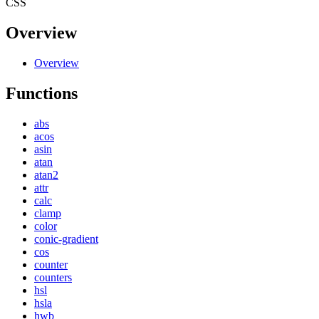
CSS
Overview
Overview
Functions
abs
acos
asin
atan
atan2
attr
calc
clamp
color
conic-gradient
cos
counter
counters
hsl
hsla
hwb