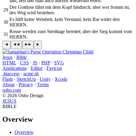
läßt, den läßt man auch allezeit wiederum reden.
Der Gottlose fährt mit dem Kopf hindurch; aber wer fromm ist,
29
des Weg wird bestehen.
Es hilft keine Weisheit, kein Verstand, kein Rat wider den
30
HERRN.
Rosse werden zum Streittage bereitet; aber der Sieg kommt vom
31
HERRN.
Jesus
·
Bible
HTML
·
CSS
·
JS
·
PHP
·
SVG
Applications
·
Editor
·
Favicon
.htaccess
·
acme.sh
Flash
·
SketchUp
·
Unity
·
Xcode
About
·
Privacy
·
Terms
osbo.com
© 2026 Osbo Design
JESUS
BIBLE
Overview
Overview