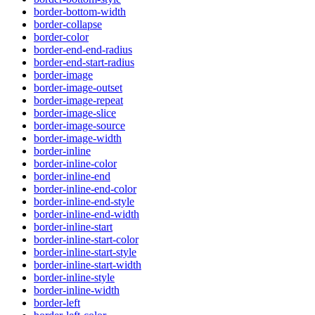
border-bottom-width
border-collapse
border-color
border-end-end-radius
border-end-start-radius
border-image
border-image-outset
border-image-repeat
border-image-slice
border-image-source
border-image-width
border-inline
border-inline-color
border-inline-end
border-inline-end-color
border-inline-end-style
border-inline-end-width
border-inline-start
border-inline-start-color
border-inline-start-style
border-inline-start-width
border-inline-style
border-inline-width
border-left