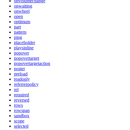
onvolumechange
onwaiting
onwheel
open
optimum
part
pattern
ping
placeholder
playsinline
popover
popovertarget
popovertargetaction
poster
preload
readonly
referrerpolicy
rel
required
reversed
rows
rowspan
sandbox
scope
selected