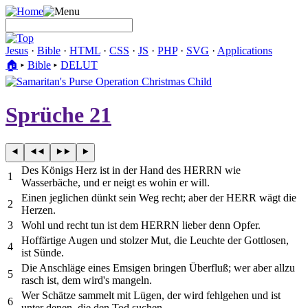
Jesus
·
Bible
·
HTML
·
CSS
·
JS
·
PHP
·
SVG
·
Applications
🏠︎
▸
Bible
▸
DELUT
Sprüche 21
Des Königs Herz ist in der Hand des HERRN wie
1
Wasserbäche, und er neigt es wohin er will.
Einen jeglichen dünkt sein Weg recht; aber der HERR wägt die
2
Herzen.
3
Wohl und recht tun ist dem HERRN lieber denn Opfer.
Hoffärtige Augen und stolzer Mut, die Leuchte der Gottlosen,
4
ist Sünde.
Die Anschläge eines Emsigen bringen Überfluß; wer aber allzu
5
rasch ist, dem wird's mangeln.
Wer Schätze sammelt mit Lügen, der wird fehlgehen und ist
6
unter denen, die den Tod suchen.