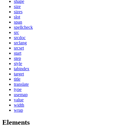
shape
size
sizes
slot
span
spellcheck
src
srcdoc
srclang
srcset
start
step
style
tabindex
target
title
translate
type
usemap
value
width
wrap
Elements