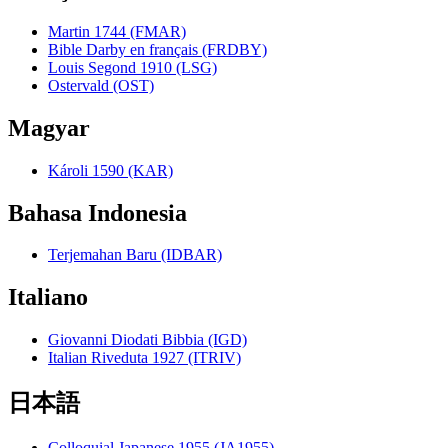
Martin 1744 (FMAR)
Bible Darby en français (FRDBY)
Louis Segond 1910 (LSG)
Ostervald (OST)
Magyar
Károli 1590 (KAR)
Bahasa Indonesia
Terjemahan Baru (IDBAR)
Italiano
Giovanni Diodati Bibbia (IGD)
Italian Riveduta 1927 (ITRIV)
日本語
Colloquial Japanese 1955 (JA1955)