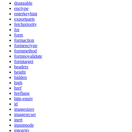
draggable
enctype
enterkeyhint
exportparts
fetchpriority
for
form
formaction
formenctype
formmethod
formnovalidate
formtarget
headers
height
hidden
high
href
hreflang
http-equiv
id
imagesizes
imagesrcset
inert
inputmode
integrity