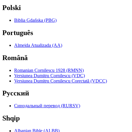
Polski
Biblia Gdańska (PBG)
Português
Almeida Atualizada (AA)
Română
Romanian Cornilescu 1928 (RMNN)
Versiunea Dumitru Cornilescu (VDC)
Versiunea Dumitru Cornilescu Corectată (VDCC)
Pyccкий
Синодальный перевод (RURSV)
Shqip
Albanian Bible (ALBB)