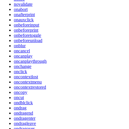
novalidate
onabort
onafterprint
onauxclick
onbeforeinput
onbeforeprint
onbeforetoggle
onbeforeunload
onblur
oncancel
oncanplay
oncanplaythrough
onchange
onclick
oncontextlost
oncontextmenu
oncontextrestored
oncopy
oncut
ondblclick
ondrag
ondragend
ondragenter
ondragleave
ondragover