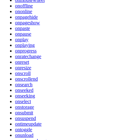
onmousewheel
onoffline
ononline
onpagehide
onpageshow
onpaste
onpause
onplay
onplaying
onprogress
onratechange
onreset
onresize
onscroll
onscrollend
onsearch
onseeked
onseeking
onselect
onstorage
onsubmit
onsuspend
ontimeupdate
ontoggle
onunload