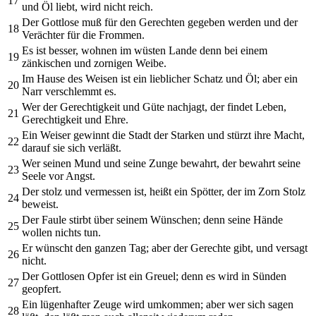
17
und Öl liebt, wird nicht reich.
Der Gottlose muß für den Gerechten gegeben werden und der
18
Verächter für die Frommen.
Es ist besser, wohnen im wüsten Lande denn bei einem
19
zänkischen und zornigen Weibe.
Im Hause des Weisen ist ein lieblicher Schatz und Öl; aber ein
20
Narr verschlemmt es.
Wer der Gerechtigkeit und Güte nachjagt, der findet Leben,
21
Gerechtigkeit und Ehre.
Ein Weiser gewinnt die Stadt der Starken und stürzt ihre Macht,
22
darauf sie sich verläßt.
Wer seinen Mund und seine Zunge bewahrt, der bewahrt seine
23
Seele vor Angst.
Der stolz und vermessen ist, heißt ein Spötter, der im Zorn Stolz
24
beweist.
Der Faule stirbt über seinem Wünschen; denn seine Hände
25
wollen nichts tun.
Er wünscht den ganzen Tag; aber der Gerechte gibt, und versagt
26
nicht.
Der Gottlosen Opfer ist ein Greuel; denn es wird in Sünden
27
geopfert.
Ein lügenhafter Zeuge wird umkommen; aber wer sich sagen
28