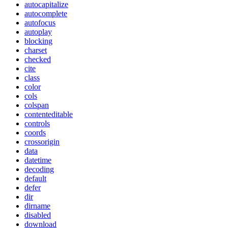
autocapitalize
autocomplete
autofocus
autoplay
blocking
charset
checked
cite
class
color
cols
colspan
contenteditable
controls
coords
crossorigin
data
datetime
decoding
default
defer
dir
dirname
disabled
download