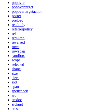
popover
popovertarget
popovertargetaction
poster
preload
readonly
referrerpolicy
rel
required
reversed
rows
rowspan
sandbox
scope
selected
shape
size
sizes
slot
span
spellcheck
src
srcdoc
srclang
srcset