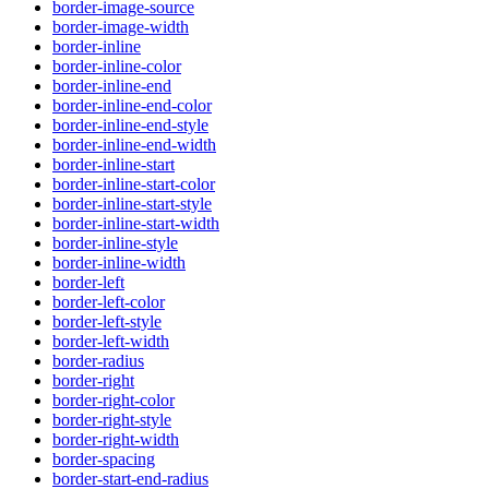
border-image-source
border-image-width
border-inline
border-inline-color
border-inline-end
border-inline-end-color
border-inline-end-style
border-inline-end-width
border-inline-start
border-inline-start-color
border-inline-start-style
border-inline-start-width
border-inline-style
border-inline-width
border-left
border-left-color
border-left-style
border-left-width
border-radius
border-right
border-right-color
border-right-style
border-right-width
border-spacing
border-start-end-radius