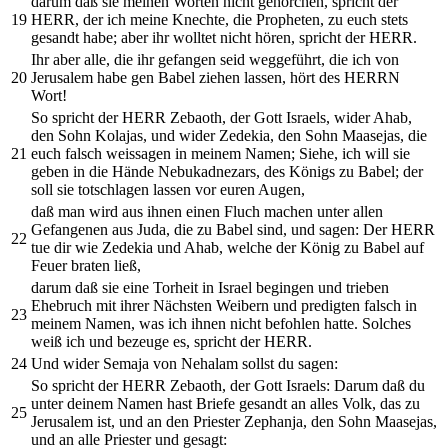
darum daß sie meinen Worten nicht gehorchen, spricht der
19
HERR, der ich meine Knechte, die Propheten, zu euch stets
gesandt habe; aber ihr wolltet nicht hören, spricht der HERR.
Ihr aber alle, die ihr gefangen seid weggeführt, die ich von
20
Jerusalem habe gen Babel ziehen lassen, hört des HERRN
Wort!
So spricht der HERR Zebaoth, der Gott Israels, wider Ahab,
den Sohn Kolajas, und wider Zedekia, den Sohn Maasejas, die
21
euch falsch weissagen in meinem Namen; Siehe, ich will sie
geben in die Hände Nebukadnezars, des Königs zu Babel; der
soll sie totschlagen lassen vor euren Augen,
daß man wird aus ihnen einen Fluch machen unter allen
Gefangenen aus Juda, die zu Babel sind, und sagen: Der HERR
22
tue dir wie Zedekia und Ahab, welche der König zu Babel auf
Feuer braten ließ,
darum daß sie eine Torheit in Israel begingen und trieben
Ehebruch mit ihrer Nächsten Weibern und predigten falsch in
23
meinem Namen, was ich ihnen nicht befohlen hatte. Solches
weiß ich und bezeuge es, spricht der HERR.
24
Und wider Semaja von Nehalam sollst du sagen:
So spricht der HERR Zebaoth, der Gott Israels: Darum daß du
unter deinem Namen hast Briefe gesandt an alles Volk, das zu
25
Jerusalem ist, und an den Priester Zephanja, den Sohn Maasejas,
und an alle Priester und gesagt: