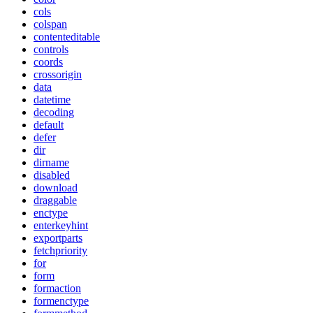
cols
colspan
contenteditable
controls
coords
crossorigin
data
datetime
decoding
default
defer
dir
dirname
disabled
download
draggable
enctype
enterkeyhint
exportparts
fetchpriority
for
form
formaction
formenctype