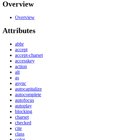
Overview
Overview
Attributes
abbr
accept
accept-charset
accesskey
action
alt
as
async
autocapitalize
autocomplete
autofocus
autoplay
blocking
charset
checked
cite
class
color