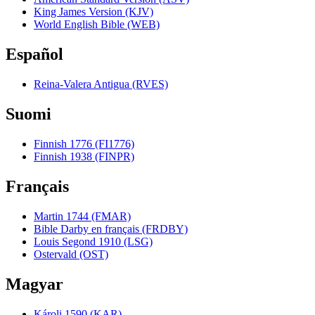
King James Version (KJV)
World English Bible (WEB)
Español
Reina-Valera Antigua (RVES)
Suomi
Finnish 1776 (FI1776)
Finnish 1938 (FINPR)
Français
Martin 1744 (FMAR)
Bible Darby en français (FRDBY)
Louis Segond 1910 (LSG)
Ostervald (OST)
Magyar
Károli 1590 (KAR)