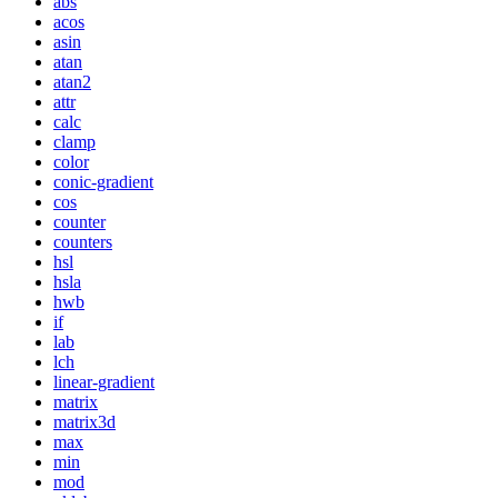
abs
acos
asin
atan
atan2
attr
calc
clamp
color
conic-gradient
cos
counter
counters
hsl
hsla
hwb
if
lab
lch
linear-gradient
matrix
matrix3d
max
min
mod