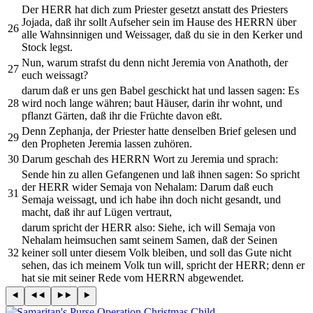
Der HERR hat dich zum Priester gesetzt anstatt des Priesters
Jojada, daß ihr sollt Aufseher sein im Hause des HERRN über
26
alle Wahnsinnigen und Weissager, daß du sie in den Kerker und
Stock legst.
Nun, warum strafst du denn nicht Jeremia von Anathoth, der
27
euch weissagt?
darum daß er uns gen Babel geschickt hat und lassen sagen: Es
28
wird noch lange währen; baut Häuser, darin ihr wohnt, und
pflanzt Gärten, daß ihr die Früchte davon eßt.
Denn Zephanja, der Priester hatte denselben Brief gelesen und
29
den Propheten Jeremia lassen zuhören.
30
Darum geschah des HERRN Wort zu Jeremia und sprach:
Sende hin zu allen Gefangenen und laß ihnen sagen: So spricht
der HERR wider Semaja von Nehalam: Darum daß euch
31
Semaja weissagt, und ich habe ihn doch nicht gesandt, und
macht, daß ihr auf Lügen vertraut,
darum spricht der HERR also: Siehe, ich will Semaja von
Nehalam heimsuchen samt seinem Samen, daß der Seinen
32
keiner soll unter diesem Volk bleiben, und soll das Gute nicht
sehen, das ich meinem Volk tun will, spricht der HERR; denn er
hat sie mit seiner Rede vom HERRN abgewendet.