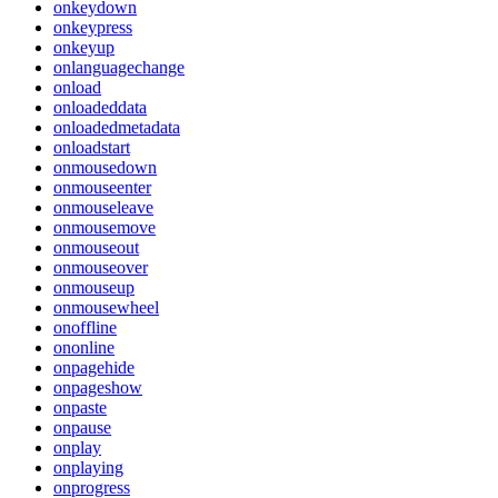
onkeydown
onkeypress
onkeyup
onlanguagechange
onload
onloadeddata
onloadedmetadata
onloadstart
onmousedown
onmouseenter
onmouseleave
onmousemove
onmouseout
onmouseover
onmouseup
onmousewheel
onoffline
ononline
onpagehide
onpageshow
onpaste
onpause
onplay
onplaying
onprogress