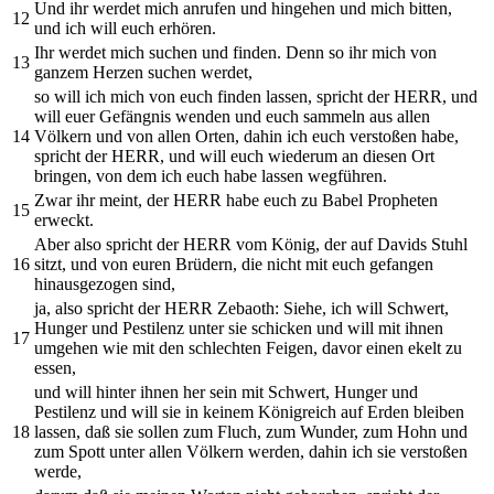
Und ihr werdet mich anrufen und hingehen und mich bitten,
12
und ich will euch erhören.
Ihr werdet mich suchen und finden. Denn so ihr mich von
13
ganzem Herzen suchen werdet,
so will ich mich von euch finden lassen, spricht der HERR, und
will euer Gefängnis wenden und euch sammeln aus allen
14
Völkern und von allen Orten, dahin ich euch verstoßen habe,
spricht der HERR, und will euch wiederum an diesen Ort
bringen, von dem ich euch habe lassen wegführen.
Zwar ihr meint, der HERR habe euch zu Babel Propheten
15
erweckt.
Aber also spricht der HERR vom König, der auf Davids Stuhl
16
sitzt, und von euren Brüdern, die nicht mit euch gefangen
hinausgezogen sind,
ja, also spricht der HERR Zebaoth: Siehe, ich will Schwert,
Hunger und Pestilenz unter sie schicken und will mit ihnen
17
umgehen wie mit den schlechten Feigen, davor einen ekelt zu
essen,
und will hinter ihnen her sein mit Schwert, Hunger und
Pestilenz und will sie in keinem Königreich auf Erden bleiben
18
lassen, daß sie sollen zum Fluch, zum Wunder, zum Hohn und
zum Spott unter allen Völkern werden, dahin ich sie verstoßen
werde,