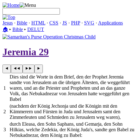
Jesus
·
Bible
·
HTML
·
CSS
·
JS
·
PHP
·
SVG
·
Applications
🏠︎
▸
Bible
▸
DELUT
Jeremia 29
Dies sind die Worte in dem Brief, den der Prophet Jeremia
sandte von Jerusalem an die übrigen Ältesten, die weggeführt
1
waren, und an die Priester und Propheten und an das ganze
Volk, das Nebukadnezar von Jerusalem hatte weggeführt gen
Babel
(nachdem der König Jechonja und die Königin mit den
2
Kämmerern und Fürsten in Juda und Jerusalem samt den
Zimmerleuten und Schmieden zu Jerusalem weg waren),
durch Eleasa, den Sohn Saphans, und Gemarja, den Sohn
3
Hilkias, welche Zedekia, der König Juda's, sandte gen Babel zu
Nebukadnezar, dem König zu Babel: