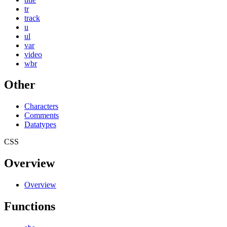
tr
track
u
ul
var
video
wbr
Other
Characters
Comments
Datatypes
CSS
Overview
Overview
Functions