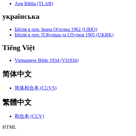
Ang Biblia (TLAB)
українська
Біблія в пер. Івана Огієнка 1962 (UBIO)
Біблія в пер. П.Куліша та І.Пулюя 1905 (UKRK)
Tiếng Việt
Vietnamese Bible 1934 (VI1934)
简体中文
简体和合本 (CUVS)
繁體中文
和合本 (CUV)
HTML