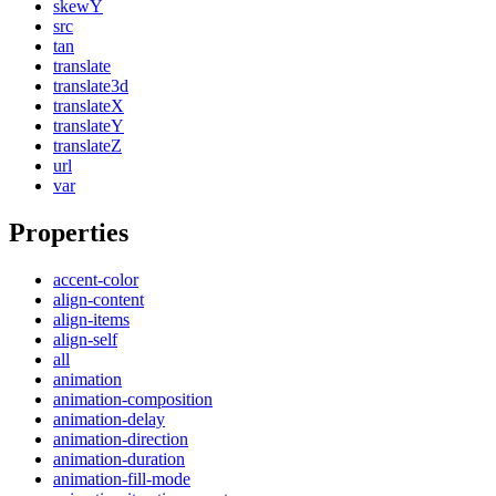
skewY
src
tan
translate
translate3d
translateX
translateY
translateZ
url
var
Properties
accent-color
align-content
align-items
align-self
all
animation
animation-composition
animation-delay
animation-direction
animation-duration
animation-fill-mode