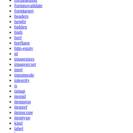
formmethod
formnovalidate
formtarget
headers
height
hidden
high
href
hreflang
http-equiv
id
imagesizes
imagesrcset
inert
inputmode
integrity
is
ismap
itemid
itemprop
itemref
itemscope
itemtype
kind
label