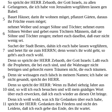
So spricht der HERR Zebaoth, der Gott Israels, zu allen
4
Gefangenen, die ich habe von Jerusalem wegführen lassen gen
Babel:
Bauet Häuser, darin ihr wohnen möget, pflanzet Gärten, daraus
5
ihr Früchte essen möget;
nehmet Weiber und zeuget Söhne und Töchter; nehmet euren
Söhnen Weiber und gebet euren Töchtern Männern, daß sie
6
Söhne und Töchter zeugen; mehret euch daselbst, daß euer nicht
wenig sei.
Suchet der Stadt Bestes, dahin ich euch habe lassen wegführen,
7
und betet für sie zum HERRN; denn wenn's ihr wohl geht, so
geht's auch euch wohl.
Denn so spricht der HERR Zebaoth, der Gott Israels: Laßt euch
8
die Propheten, die bei euch sind, und die Wahrsager nicht
betrügen und gehorcht euren Träumen nicht, die euch träumen.
Denn sie weissagen euch falsch in meinem Namen; ich habe sie
9
nicht gesandt, spricht der HERR.
Denn so spricht der HERR: Wenn zu Babel siebzig Jahre aus
10
sind, so will ich euch besuchen und will mein gnädiges Wort
über euch erwecken, daß ich euch wieder an diesen Ort bringe.
Denn ich weiß wohl, was ich für Gedanken über euch habe,
11
spricht der HERR: Gedanken des Friedens und nicht des
Leidens, daß ich euch gebe das Ende, des ihr wartet.