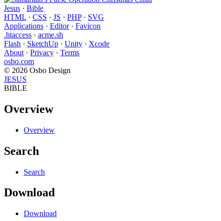
Jesus
·
Bible
HTML
·
CSS
·
JS
·
PHP
·
SVG
Applications
·
Editor
·
Favicon
.htaccess
·
acme.sh
Flash
·
SketchUp
·
Unity
·
Xcode
About
·
Privacy
·
Terms
osbo.com
© 2026 Osbo Design
JESUS
BIBLE
Overview
Overview
Search
Search
Download
Download