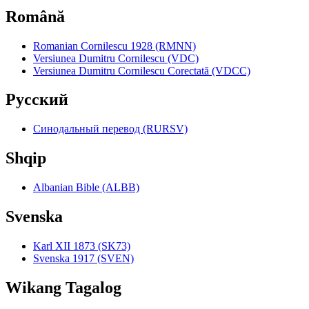
Română
Romanian Cornilescu 1928 (RMNN)
Versiunea Dumitru Cornilescu (VDC)
Versiunea Dumitru Cornilescu Corectată (VDCC)
Pyccкий
Синодальный перевод (RURSV)
Shqip
Albanian Bible (ALBB)
Svenska
Karl XII 1873 (SK73)
Svenska 1917 (SVEN)
Wikang Tagalog