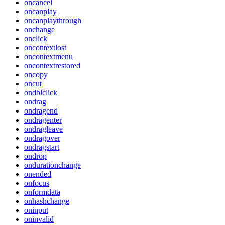
oncancel
oncanplay
oncanplaythrough
onchange
onclick
oncontextlost
oncontextmenu
oncontextrestored
oncopy
oncut
ondblclick
ondrag
ondragend
ondragenter
ondragleave
ondragover
ondragstart
ondrop
ondurationchange
onended
onfocus
onformdata
onhashchange
oninput
oninvalid