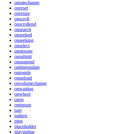
onratechange
onreset
onresize
onscroll
onscrollend
onsearch
onseeked
onseeking
onselect
onstorage
onsubmit
onsuspend
ontimeupdate
ontoggle
onunload
onvolumechange
onwaiting
onwheel
open
optimum
part
pattern
ping
placeholder
playsinline