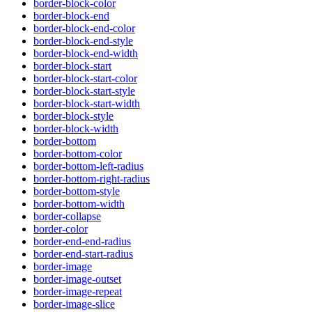
border-block-color
border-block-end
border-block-end-color
border-block-end-style
border-block-end-width
border-block-start
border-block-start-color
border-block-start-style
border-block-start-width
border-block-style
border-block-width
border-bottom
border-bottom-color
border-bottom-left-radius
border-bottom-right-radius
border-bottom-style
border-bottom-width
border-collapse
border-color
border-end-end-radius
border-end-start-radius
border-image
border-image-outset
border-image-repeat
border-image-slice