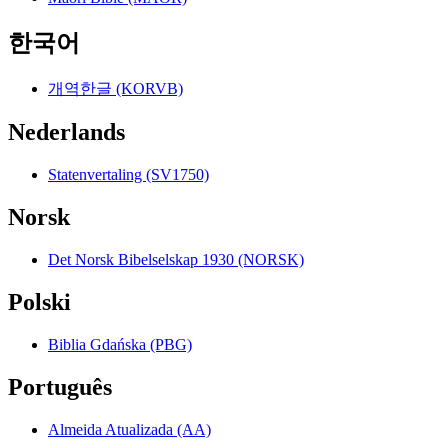
한국어
개역한글 (KORVB)
Nederlands
Statenvertaling (SV1750)
Norsk
Det Norsk Bibelselskap 1930 (NORSK)
Polski
Biblia Gdańska (PBG)
Português
Almeida Atualizada (AA)