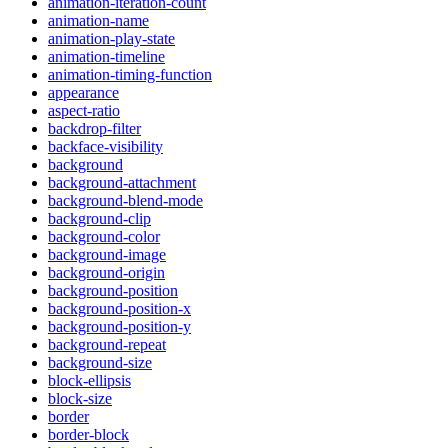
animation-iteration-count
animation-name
animation-play-state
animation-timeline
animation-timing-function
appearance
aspect-ratio
backdrop-filter
backface-visibility
background
background-attachment
background-blend-mode
background-clip
background-color
background-image
background-origin
background-position
background-position-x
background-position-y
background-repeat
background-size
block-ellipsis
block-size
border
border-block