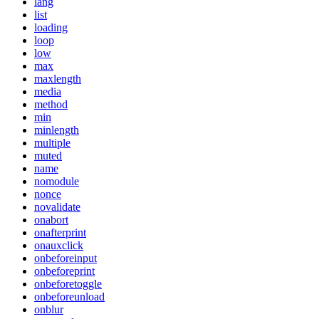
lang
list
loading
loop
low
max
maxlength
media
method
min
minlength
multiple
muted
name
nomodule
nonce
novalidate
onabort
onafterprint
onauxclick
onbeforeinput
onbeforeprint
onbeforetoggle
onbeforeunload
onblur