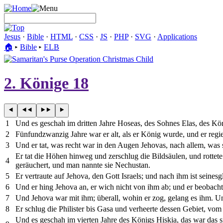
Jesus
·
Bible
·
HTML
·
CSS
·
JS
·
PHP
·
SVG
·
Applications
🏠︎
▸
Bible
▸
ELB
2. Könige 18
1
Und es geschah im dritten Jahre Hoseas, des Sohnes Elas, des Kö
2
Fünfundzwanzig Jahre war er alt, als er König wurde, und er regi
3
Und er tat, was recht war in den Augen Jehovas, nach allem, was s
Er tat die Höhen hinweg und zerschlug die Bildsäulen, und rottet
4
geräuchert, und man nannte sie Nechustan.
5
Er vertraute auf Jehova, den Gott Israels; und nach ihm ist seine
6
Und er hing Jehova an, er wich nicht von ihm ab; und er beobach
7
Und Jehova war mit ihm; überall, wohin er zog, gelang es ihm. U
8
Er schlug die Philister bis Gasa und verheerte dessen Gebiet, vom
Und es geschah im vierten Jahre des Königs Hiskia, das war das s