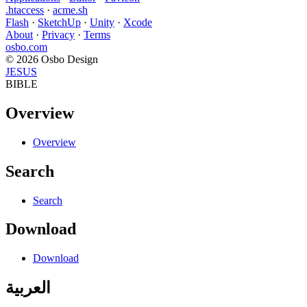
.htaccess
·
acme.sh
Flash
·
SketchUp
·
Unity
·
Xcode
About
·
Privacy
·
Terms
osbo.com
© 2026 Osbo Design
JESUS
BIBLE
Overview
Overview
Search
Search
Download
Download
العربية