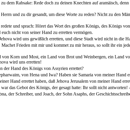
zu dem Rabsake: Rede doch zu deinen Knechten auf aramäisch, denn wi
errn und zu dir gesandt, um diese Worte zu reden? Nicht zu den Männ
d redete und sprach: Höret das Wort des großen Königs, des Königs von
d euch nicht von seiner Hand zu erretten vermögen.
: Jehova wird uns gewißlich erretten, und diese Stadt wird nicht in di
: Machet Frieden mit mir und kommet zu mir heraus, so sollt ihr ein 
d von Korn und Most, ein Land von Brot und Weinbergen, ein Land von
hova wird uns erretten!
on der Hand des Königs von Assyrien errettet?
epharwaim, von Hena und Iwa? Haben sie Samaria von meiner Hand err
einer Hand errettet haben, daß Jehova Jerusalem von meiner Hand erret
war das Gebot des Königs, der gesagt hatte: Ihr sollt nicht antworten! 
na, der Schreiber, und Joach, der Sohn Asaphs, der Geschichtsschreibe