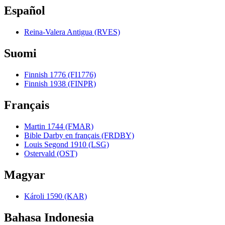
Español
Reina-Valera Antigua (RVES)
Suomi
Finnish 1776 (FI1776)
Finnish 1938 (FINPR)
Français
Martin 1744 (FMAR)
Bible Darby en français (FRDBY)
Louis Segond 1910 (LSG)
Ostervald (OST)
Magyar
Károli 1590 (KAR)
Bahasa Indonesia