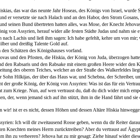
iskias, das war das neunte Jahr Hoseas, des Königs von Israel, wurd
und er versetzte sie nach Halach und an den Habor, den Strom Gosans, 
 und seinen Bund übertreten hatten alles, was Mose, der Knecht Jehovas,
ig von Assyrien, herauf wider alle festen Städte Judas und nahm sie e
nach Lachis und ließ ihm sagen: Ich habe gefehlt, kehre um von mir; w
ilber und dreißig Talente Gold auf.
in den Schätzen des Königshauses vorfand.
hovas und den Pfosten, die Hiskia, der König von Juda, überzogen hat
und den Rabsaris und den Rabsake mit einem großen Heere wider den K
itung des oberen Teiches, welcher an der Straße des Walkerfeldes liegt
 Sohn Hilkijas, der über das Haus war, und Schebna, der Schreiber, un
t der große König, der König von Assyrien: Was ist das für ein Vertra
ht zum Kriege. Nun, auf wen vertraust du, daß du dich wider mich empö
n, der, wenn jemand sich auf ihn stützt, ihm in die Hand fährt und sie
 wir! ist er es nicht, dessen Höhen und dessen Altäre Hiskia hinwegget
rien: Ich will dir zweitausend Rosse geben, wenn du dir Reiter darauf
sten Knechten meines Herrn zurücktreiben? Aber du vertraust auf Ägy
m ihn zu verheeren? Jehova hat zu mir gesagt: Ziehe hinauf wider dies