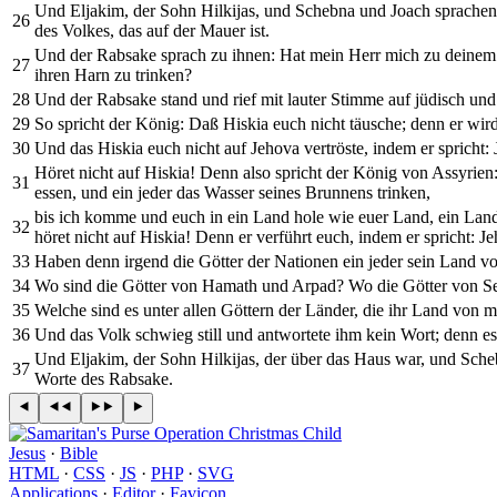
Und Eljakim, der Sohn Hilkijas, und Schebna und Joach sprachen 
26
des Volkes, das auf der Mauer ist.
Und der Rabsake sprach zu ihnen: Hat mein Herr mich zu deinem H
27
ihren Harn zu trinken?
28
Und der Rabsake stand und rief mit lauter Stimme auf jüdisch un
29
So spricht der König: Daß Hiskia euch nicht täusche; denn er wir
30
Und das Hiskia euch nicht auf Jehova vertröste, indem er spricht
Höret nicht auf Hiskia! Denn also spricht der König von Assyrien
31
essen, und ein jeder das Wasser seines Brunnens trinken,
bis ich komme und euch in ein Land hole wie euer Land, ein Lan
32
höret nicht auf Hiskia! Denn er verführt euch, indem er spricht: Je
33
Haben denn irgend die Götter der Nationen ein jeder sein Land v
34
Wo sind die Götter von Hamath und Arpad? Wo die Götter von S
35
Welche sind es unter allen Göttern der Länder, die ihr Land von m
36
Und das Volk schwieg still und antwortete ihm kein Wort; denn es 
Und Eljakim, der Sohn Hilkijas, der über das Haus war, und Scheb
37
Worte des Rabsake.
Jesus
·
Bible
HTML
·
CSS
·
JS
·
PHP
·
SVG
Applications
·
Editor
·
Favicon