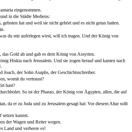
e Samaria eingenommen.
und in die Städte Mediens:
 geboten hat und weil sie nicht gehört und es nicht getan hatten.
in.
as du mir auferlegen wirst, will ich tragen. Und der König von
te, das Gold ab und gab es dem König von Assyrien.
önig Hiskia nach Jerusalem. Und sie zogen herauf und kamen nach
.
d Joach, der Sohn Asaphs, der Geschichtsschreiber.
uen, womit du vertraust?
rt hast?
 durchbohrt. So ist der Pharao, der König von Ägypten, allen, die auf
an, da er zu Juda und zu Jerusalem gesagt hat: Vor diesem Altar sollt
 setzen kannst.
pten der Wagen und Reiter wegen.
es Land und verheere es!