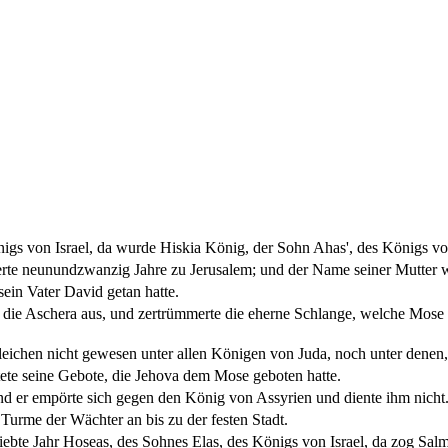
nigs von Israel, da wurde Hiskia König, der Sohn Ahas', des Königs vo
erte neunundzwanzig Jahre zu Jerusalem; und der Name seiner Mutter w
ein Vater David getan hatte.
e die Aschera aus, und zertrümmerte die eherne Schlange, welche Mose g
sgleichen nicht gewesen unter allen Königen von Juda, noch unter denen
tete seine Gebote, die Jehova dem Mose geboten hatte.
nd er empörte sich gegen den König von Assyrien und diente ihm nicht
 Turme der Wächter an bis zu der festen Stadt.
iebte Jahr Hoseas, des Sohnes Elas, des Königs von Israel, da zog Sal