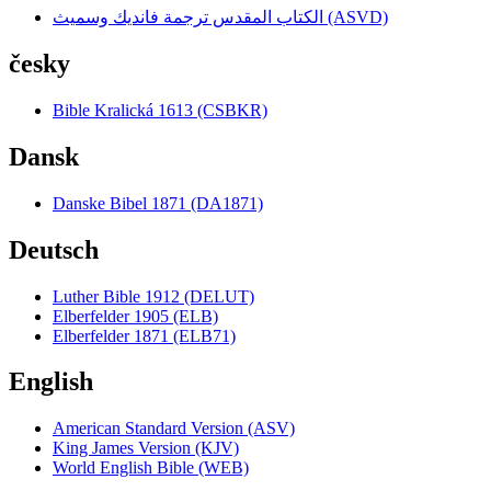
الكتاب المقدس ترجمة فانديك وسميث (ASVD)
česky
Bible Kralická 1613 (CSBKR)
Dansk
Danske Bibel 1871 (DA1871)
Deutsch
Luther Bible 1912 (DELUT)
Elberfelder 1905 (ELB)
Elberfelder 1871 (ELB71)
English
American Standard Version (ASV)
King James Version (KJV)
World English Bible (WEB)