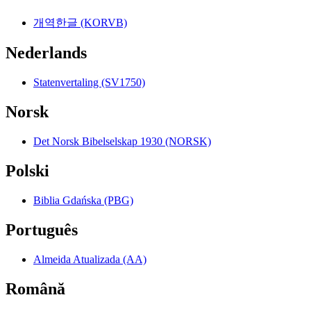
개역한글 (KORVB)
Nederlands
Statenvertaling (SV1750)
Norsk
Det Norsk Bibelselskap 1930 (NORSK)
Polski
Biblia Gdańska (PBG)
Português
Almeida Atualizada (AA)
Română