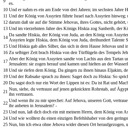
9
es.
10
Und er nahm es ein am Ende von drei Jahren; im sechsten Jahre H
11
Und der König von Assyrien führte Israel nach Assyrien hinweg; 
12
darum daß sie auf die Stimme Jehovas, ihres Gottes, nicht gehört,
13
Und im vierzehnten Jahre des Königs Hiskia zog Sanherib, der Kön
Da sandte Hiskia, der König von Juda, an den König von Assyrien 
14
Assyrien legte Hiskia, dem König von Juda, dreihundert Talente S
15
Und Hiskia gab alles Silber, das sich in dem Hause Jehovas und 
16
Zu selbiger Zeit brach Hiskia von den Türflügeln des Tempels Je
Aber der König von Assyrien sandte von Lachis aus den Tartan 
17
Jerusalem: sie zogen herauf und kamen und hielten an der Wasserle
18
Und sie riefen dem König. Da gingen zu ihnen hinaus Eljakim, der
19
Und der Rabsake sprach zu ihnen: Saget doch zu Hiskia: So sprich
20
Du sagst doch nur ein Wort der Lippen ist es: Da ist Rat und Mac
Nun, siehe, du vertraust auf jenen geknickten Rohrstab, auf Ägypte
21
ihn vertrauen.
Und wenn ihr zu mir sprechet: Auf Jehova, unseren Gott, vertrauen
22
ihr anbeten in Jerusalem? -
23
Und nun, laß dich doch ein mit meinem Herrn, dem König von Assy
24
Und wie wolltest du einen einzigen Befehlshaber von den gering
25
Nun, bin ich etwa ohne Jehova wider diesen Ort heraufgezogen, u