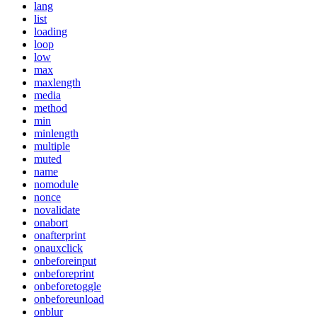
lang
list
loading
loop
low
max
maxlength
media
method
min
minlength
multiple
muted
name
nomodule
nonce
novalidate
onabort
onafterprint
onauxclick
onbeforeinput
onbeforeprint
onbeforetoggle
onbeforeunload
onblur