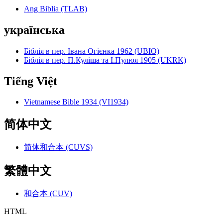
Ang Biblia (TLAB)
українська
Біблія в пер. Івана Огієнка 1962 (UBIO)
Біблія в пер. П.Куліша та І.Пулюя 1905 (UKRK)
Tiếng Việt
Vietnamese Bible 1934 (VI1934)
简体中文
简体和合本 (CUVS)
繁體中文
和合本 (CUV)
HTML