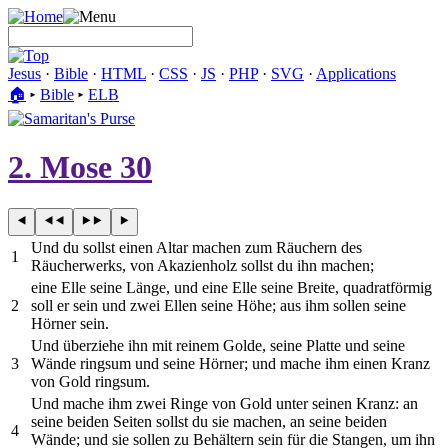
Jesus
·
Bible
·
HTML
·
CSS
·
JS
·
PHP
·
SVG
·
Applications
🏠︎
▸
Bible
▸
ELB
2. Mose 30
Und du sollst einen Altar machen zum Räuchern des
1
Räucherwerks, von Akazienholz sollst du ihn machen;
eine Elle seine Länge, und eine Elle seine Breite, quadratförmig
2
soll er sein und zwei Ellen seine Höhe; aus ihm sollen seine
Hörner sein.
Und überziehe ihn mit reinem Golde, seine Platte und seine
3
Wände ringsum und seine Hörner; und mache ihm einen Kranz
von Gold ringsum.
Und mache ihm zwei Ringe von Gold unter seinen Kranz: an
seine beiden Seiten sollst du sie machen, an seine beiden
4
Wände; und sie sollen zu Behältern sein für die Stangen, um ihn