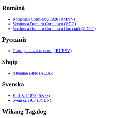
Română
Romanian Cornilescu 1928 (RMNN)
Versiunea Dumitru Cornilescu (VDC)
Versiunea Dumitru Cornilescu Corectată (VDCC)
Pyccкий
Синодальный перевод (RURSV)
Shqip
Albanian Bible (ALBB)
Svenska
Karl XII 1873 (SK73)
Svenska 1917 (SVEN)
Wikang Tagalog