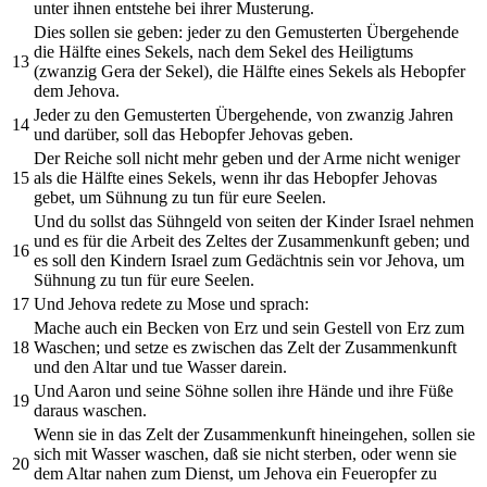
unter ihnen entstehe bei ihrer Musterung.
Dies sollen sie geben: jeder zu den Gemusterten Übergehende
die Hälfte eines Sekels, nach dem Sekel des Heiligtums
13
(zwanzig Gera der Sekel), die Hälfte eines Sekels als Hebopfer
dem Jehova.
Jeder zu den Gemusterten Übergehende, von zwanzig Jahren
14
und darüber, soll das Hebopfer Jehovas geben.
Der Reiche soll nicht mehr geben und der Arme nicht weniger
15
als die Hälfte eines Sekels, wenn ihr das Hebopfer Jehovas
gebet, um Sühnung zu tun für eure Seelen.
Und du sollst das Sühngeld von seiten der Kinder Israel nehmen
und es für die Arbeit des Zeltes der Zusammenkunft geben; und
16
es soll den Kindern Israel zum Gedächtnis sein vor Jehova, um
Sühnung zu tun für eure Seelen.
17
Und Jehova redete zu Mose und sprach:
Mache auch ein Becken von Erz und sein Gestell von Erz zum
18
Waschen; und setze es zwischen das Zelt der Zusammenkunft
und den Altar und tue Wasser darein.
Und Aaron und seine Söhne sollen ihre Hände und ihre Füße
19
daraus waschen.
Wenn sie in das Zelt der Zusammenkunft hineingehen, sollen sie
sich mit Wasser waschen, daß sie nicht sterben, oder wenn sie
20
dem Altar nahen zum Dienst, um Jehova ein Feueropfer zu