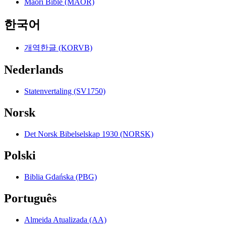
Maori Bible (MAOR)
한국어
개역한글 (KORVB)
Nederlands
Statenvertaling (SV1750)
Norsk
Det Norsk Bibelselskap 1930 (NORSK)
Polski
Biblia Gdańska (PBG)
Português
Almeida Atualizada (AA)