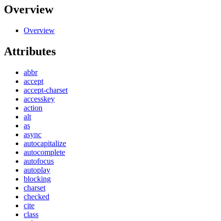
Overview
Overview
Attributes
abbr
accept
accept-charset
accesskey
action
alt
as
async
autocapitalize
autocomplete
autofocus
autoplay
blocking
charset
checked
cite
class