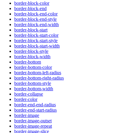
border-block-color
border-block-end
border-block-end-color
border-block-end-style
border-block-end-width
border-block-start
border-block-start-color
border-block-start-style
border-block-start-width
border-block-style
border-block-width
border-bottom
border-bottom-color
border-bottom-left-radius
border-bottom-right-radius
border-bottom-style
border-bottom-width
border-collapse
border-color
border-end-end-radius
border-end-start-radius
border-image
border-image-outset
border-image-repeat
border-image-slice