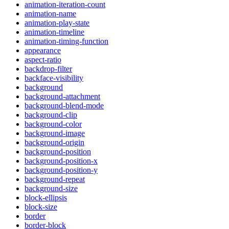
animation-iteration-count
animation-name
animation-play-state
animation-timeline
animation-timing-function
appearance
aspect-ratio
backdrop-filter
backface-visibility
background
background-attachment
background-blend-mode
background-clip
background-color
background-image
background-origin
background-position
background-position-x
background-position-y
background-repeat
background-size
block-ellipsis
block-size
border
border-block