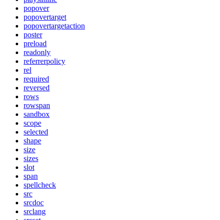
popover
popovertarget
popovertargetaction
poster
preload
readonly
referrerpolicy
rel
required
reversed
rows
rowspan
sandbox
scope
selected
shape
size
sizes
slot
span
spellcheck
src
srcdoc
srclang