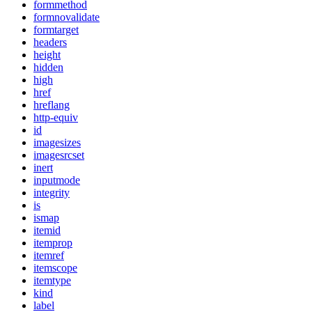
formmethod
formnovalidate
formtarget
headers
height
hidden
high
href
hreflang
http-equiv
id
imagesizes
imagesrcset
inert
inputmode
integrity
is
ismap
itemid
itemprop
itemref
itemscope
itemtype
kind
label