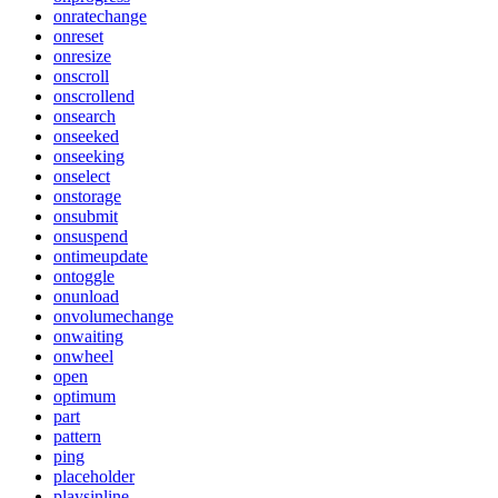
onratechange
onreset
onresize
onscroll
onscrollend
onsearch
onseeked
onseeking
onselect
onstorage
onsubmit
onsuspend
ontimeupdate
ontoggle
onunload
onvolumechange
onwaiting
onwheel
open
optimum
part
pattern
ping
placeholder
playsinline