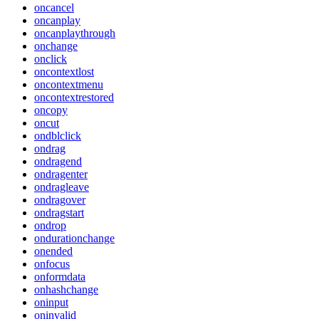
oncancel
oncanplay
oncanplaythrough
onchange
onclick
oncontextlost
oncontextmenu
oncontextrestored
oncopy
oncut
ondblclick
ondrag
ondragend
ondragenter
ondragleave
ondragover
ondragstart
ondrop
ondurationchange
onended
onfocus
onformdata
onhashchange
oninput
oninvalid