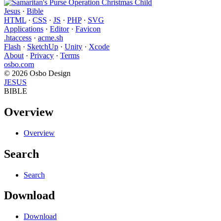
Jesus
·
Bible
HTML
·
CSS
·
JS
·
PHP
·
SVG
Applications
·
Editor
·
Favicon
.htaccess
·
acme.sh
Flash
·
SketchUp
·
Unity
·
Xcode
About
·
Privacy
·
Terms
osbo.com
© 2026 Osbo Design
JESUS
BIBLE
Overview
Overview
Search
Search
Download
Download