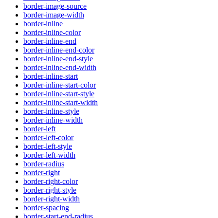
border-image-source
border-image-width
border-inline
border-inline-color
border-inline-end
border-inline-end-color
border-inline-end-style
border-inline-end-width
border-inline-start
border-inline-start-color
border-inline-start-style
border-inline-start-width
border-inline-style
border-inline-width
border-left
border-left-color
border-left-style
border-left-width
border-radius
border-right
border-right-color
border-right-style
border-right-width
border-spacing
border-start-end-radius