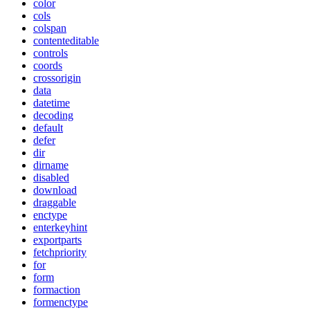
color
cols
colspan
contenteditable
controls
coords
crossorigin
data
datetime
decoding
default
defer
dir
dirname
disabled
download
draggable
enctype
enterkeyhint
exportparts
fetchpriority
for
form
formaction
formenctype