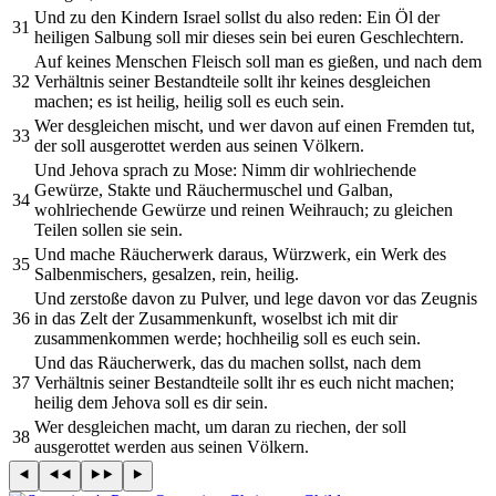
Und zu den Kindern Israel sollst du also reden: Ein Öl der
31
heiligen Salbung soll mir dieses sein bei euren Geschlechtern.
Auf keines Menschen Fleisch soll man es gießen, und nach dem
32
Verhältnis seiner Bestandteile sollt ihr keines desgleichen
machen; es ist heilig, heilig soll es euch sein.
Wer desgleichen mischt, und wer davon auf einen Fremden tut,
33
der soll ausgerottet werden aus seinen Völkern.
Und Jehova sprach zu Mose: Nimm dir wohlriechende
Gewürze, Stakte und Räuchermuschel und Galban,
34
wohlriechende Gewürze und reinen Weihrauch; zu gleichen
Teilen sollen sie sein.
Und mache Räucherwerk daraus, Würzwerk, ein Werk des
35
Salbenmischers, gesalzen, rein, heilig.
Und zerstoße davon zu Pulver, und lege davon vor das Zeugnis
36
in das Zelt der Zusammenkunft, woselbst ich mit dir
zusammenkommen werde; hochheilig soll es euch sein.
Und das Räucherwerk, das du machen sollst, nach dem
37
Verhältnis seiner Bestandteile sollt ihr es euch nicht machen;
heilig dem Jehova soll es dir sein.
Wer desgleichen macht, um daran zu riechen, der soll
38
ausgerottet werden aus seinen Völkern.