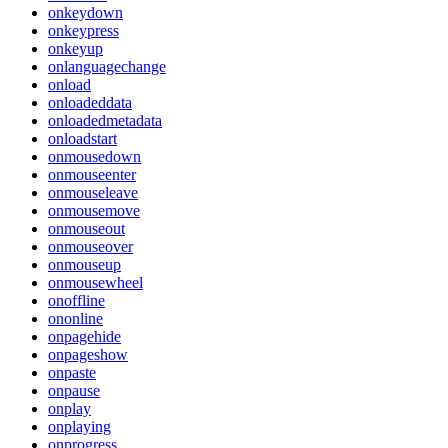
onkeydown
onkeypress
onkeyup
onlanguagechange
onload
onloadeddata
onloadedmetadata
onloadstart
onmousedown
onmouseenter
onmouseleave
onmousemove
onmouseout
onmouseover
onmouseup
onmousewheel
onoffline
ononline
onpagehide
onpageshow
onpaste
onpause
onplay
onplaying
onprogress