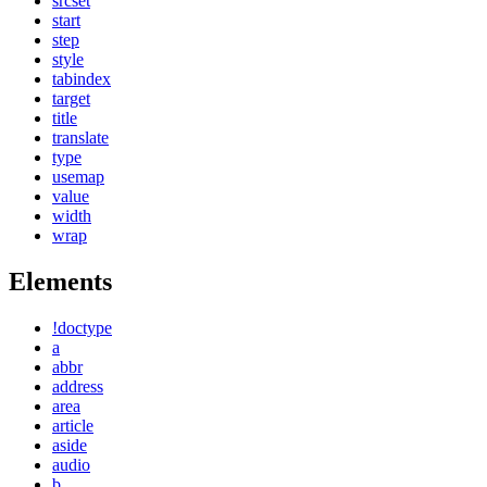
srcset
start
step
style
tabindex
target
title
translate
type
usemap
value
width
wrap
Elements
!doctype
a
abbr
address
area
article
aside
audio
b