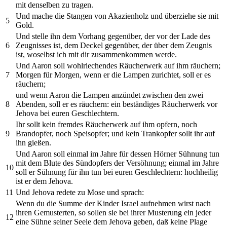
mit denselben zu tragen.
Und mache die Stangen von Akazienholz und überziehe sie mit
5
Gold.
Und stelle ihn dem Vorhang gegenüber, der vor der Lade des
6
Zeugnisses ist, dem Deckel gegenüber, der über dem Zeugnis
ist, woselbst ich mit dir zusammenkommen werde.
Und Aaron soll wohlriechendes Räucherwerk auf ihm räuchern;
7
Morgen für Morgen, wenn er die Lampen zurichtet, soll er es
räuchern;
und wenn Aaron die Lampen anzündet zwischen den zwei
8
Abenden, soll er es räuchern: ein beständiges Räucherwerk vor
Jehova bei euren Geschlechtern.
Ihr sollt kein fremdes Räucherwerk auf ihm opfern, noch
9
Brandopfer, noch Speisopfer; und kein Trankopfer sollt ihr auf
ihn gießen.
Und Aaron soll einmal im Jahre für dessen Hörner Sühnung tun
mit dem Blute des Sündopfers der Versöhnung; einmal im Jahre
10
soll er Sühnung für ihn tun bei euren Geschlechtern: hochheilig
ist er dem Jehova.
11
Und Jehova redete zu Mose und sprach:
Wenn du die Summe der Kinder Israel aufnehmen wirst nach
ihren Gemusterten, so sollen sie bei ihrer Musterung ein jeder
12
eine Sühne seiner Seele dem Jehova geben, daß keine Plage