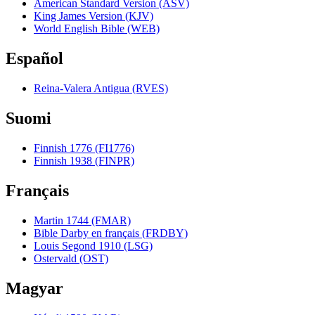
American Standard Version (ASV)
King James Version (KJV)
World English Bible (WEB)
Español
Reina-Valera Antigua (RVES)
Suomi
Finnish 1776 (FI1776)
Finnish 1938 (FINPR)
Français
Martin 1744 (FMAR)
Bible Darby en français (FRDBY)
Louis Segond 1910 (LSG)
Ostervald (OST)
Magyar