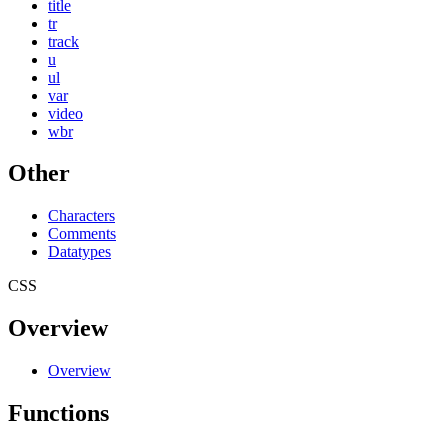
title
tr
track
u
ul
var
video
wbr
Other
Characters
Comments
Datatypes
CSS
Overview
Overview
Functions