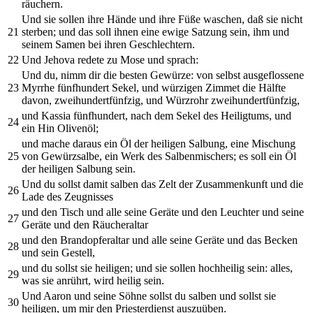
räuchern.
Und sie sollen ihre Hände und ihre Füße waschen, daß sie nicht
21
sterben; und das soll ihnen eine ewige Satzung sein, ihm und
seinem Samen bei ihren Geschlechtern.
22
Und Jehova redete zu Mose und sprach:
Und du, nimm dir die besten Gewürze: von selbst ausgeflossene
23
Myrrhe fünfhundert Sekel, und würzigen Zimmet die Hälfte
davon, zweihundertfünfzig, und Würzrohr zweihundertfünfzig,
und Kassia fünfhundert, nach dem Sekel des Heiligtums, und
24
ein Hin Olivenöl;
und mache daraus ein Öl der heiligen Salbung, eine Mischung
25
von Gewürzsalbe, ein Werk des Salbenmischers; es soll ein Öl
der heiligen Salbung sein.
Und du sollst damit salben das Zelt der Zusammenkunft und die
26
Lade des Zeugnisses
und den Tisch und alle seine Geräte und den Leuchter und seine
27
Geräte und den Räucheraltar
und den Brandopferaltar und alle seine Geräte und das Becken
28
und sein Gestell,
und du sollst sie heiligen; und sie sollen hochheilig sein: alles,
29
was sie anrührt, wird heilig sein.
Und Aaron und seine Söhne sollst du salben und sollst sie
30
heiligen, um mir den Priesterdienst auszuüben.