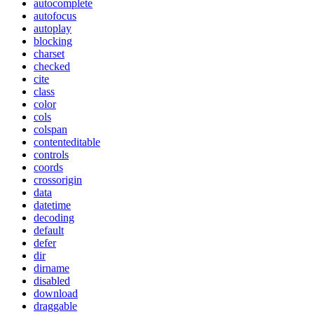
autocomplete
autofocus
autoplay
blocking
charset
checked
cite
class
color
cols
colspan
contenteditable
controls
coords
crossorigin
data
datetime
decoding
default
defer
dir
dirname
disabled
download
draggable