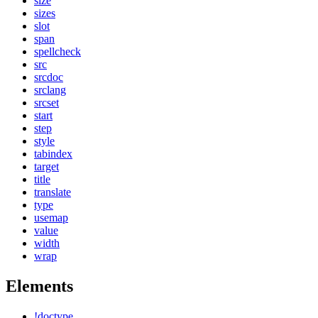
size
sizes
slot
span
spellcheck
src
srcdoc
srclang
srcset
start
step
style
tabindex
target
title
translate
type
usemap
value
width
wrap
Elements
!doctype