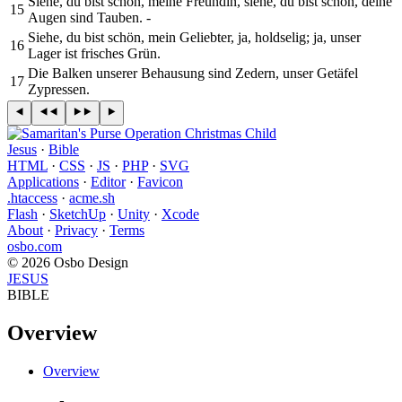
Siehe, du bist schön, meine Freundin, siehe, du bist schön, deine
15
Augen sind Tauben. -
Siehe, du bist schön, mein Geliebter, ja, holdselig; ja, unser
16
Lager ist frisches Grün.
Die Balken unserer Behausung sind Zedern, unser Getäfel
17
Zypressen.
Jesus
·
Bible
HTML
·
CSS
·
JS
·
PHP
·
SVG
Applications
·
Editor
·
Favicon
.htaccess
·
acme.sh
Flash
·
SketchUp
·
Unity
·
Xcode
About
·
Privacy
·
Terms
osbo.com
© 2026 Osbo Design
JESUS
BIBLE
Overview
Overview