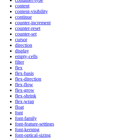
container-type
content
content-visibility
continue
counter-increment
counter-reset
counter-set
cursor
direction
display
empty-cells
filter
flex
flex-basis
flex-direction
flex-flow
flex-grow
flex-shrink
flex-wrap
float
font
font-family
font-feature-settings
font-kerning
font-optical-sizing