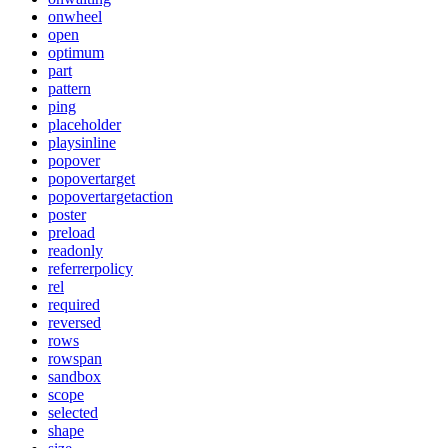
onwheel
open
optimum
part
pattern
ping
placeholder
playsinline
popover
popovertarget
popovertargetaction
poster
preload
readonly
referrerpolicy
rel
required
reversed
rows
rowspan
sandbox
scope
selected
shape