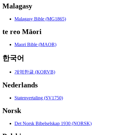
Malagasy
Malagasy Bible (MG1865)
te reo Māori
Maori Bible (MAOR)
한국어
개역한글 (KORVB)
Nederlands
Statenvertaling (SV1750)
Norsk
Det Norsk Bibelselskap 1930 (NORSK)