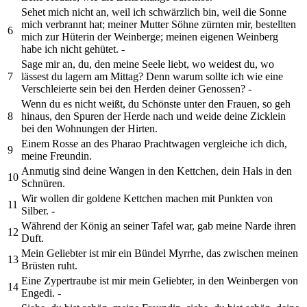
Sehet mich nicht an, weil ich schwärzlich bin, weil die Sonne
mich verbrannt hat; meiner Mutter Söhne zürnten mir, bestellten
6
mich zur Hüterin der Weinberge; meinen eigenen Weinberg
habe ich nicht gehütet. -
Sage mir an, du, den meine Seele liebt, wo weidest du, wo
7
lässest du lagern am Mittag? Denn warum sollte ich wie eine
Verschleierte sein bei den Herden deiner Genossen? -
Wenn du es nicht weißt, du Schönste unter den Frauen, so geh
8
hinaus, den Spuren der Herde nach und weide deine Zicklein
bei den Wohnungen der Hirten.
Einem Rosse an des Pharao Prachtwagen vergleiche ich dich,
9
meine Freundin.
Anmutig sind deine Wangen in den Kettchen, dein Hals in den
10
Schnüren.
Wir wollen dir goldene Kettchen machen mit Punkten von
11
Silber. -
Während der König an seiner Tafel war, gab meine Narde ihren
12
Duft.
Mein Geliebter ist mir ein Bündel Myrrhe, das zwischen meinen
13
Brüsten ruht.
Eine Zypertraube ist mir mein Geliebter, in den Weinbergen von
14
Engedi. -