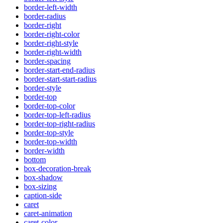
border-left-width
border-radius
border-right
border-right-color
border-right-style
border-right-width
border-spacing
border-start-end-radius
border-start-start-radius
border-style
border-top
border-top-color
border-top-left-radius
border-top-right-radius
border-top-style
border-top-width
border-width
bottom
box-decoration-break
box-shadow
box-sizing
caption-side
caret
caret-animation
caret-color