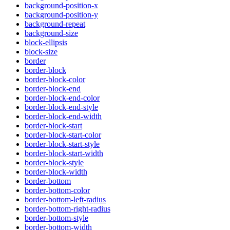
background-position-x
background-position-y
background-repeat
background-size
block-ellipsis
block-size
border
border-block
border-block-color
border-block-end
border-block-end-color
border-block-end-style
border-block-end-width
border-block-start
border-block-start-color
border-block-start-style
border-block-start-width
border-block-style
border-block-width
border-bottom
border-bottom-color
border-bottom-left-radius
border-bottom-right-radius
border-bottom-style
border-bottom-width