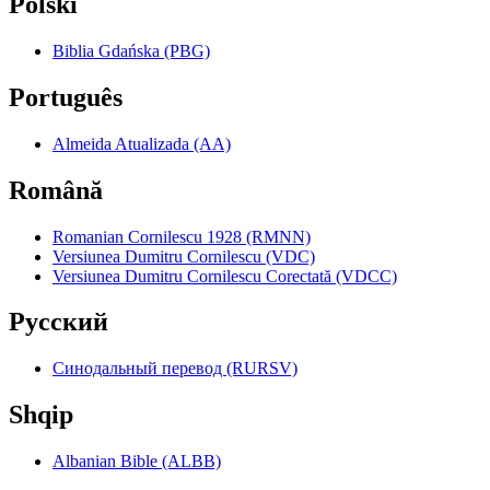
Polski
Biblia Gdańska (PBG)
Português
Almeida Atualizada (AA)
Română
Romanian Cornilescu 1928 (RMNN)
Versiunea Dumitru Cornilescu (VDC)
Versiunea Dumitru Cornilescu Corectată (VDCC)
Pyccкий
Синодальный перевод (RURSV)
Shqip
Albanian Bible (ALBB)