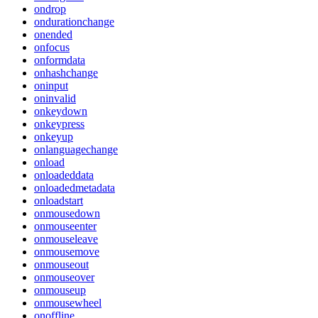
ondrop
ondurationchange
onended
onfocus
onformdata
onhashchange
oninput
oninvalid
onkeydown
onkeypress
onkeyup
onlanguagechange
onload
onloadeddata
onloadedmetadata
onloadstart
onmousedown
onmouseenter
onmouseleave
onmousemove
onmouseout
onmouseover
onmouseup
onmousewheel
onoffline