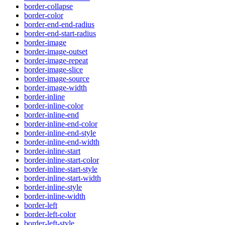
border-collapse
border-color
border-end-end-radius
border-end-start-radius
border-image
border-image-outset
border-image-repeat
border-image-slice
border-image-source
border-image-width
border-inline
border-inline-color
border-inline-end
border-inline-end-color
border-inline-end-style
border-inline-end-width
border-inline-start
border-inline-start-color
border-inline-start-style
border-inline-start-width
border-inline-style
border-inline-width
border-left
border-left-color
border-left-style