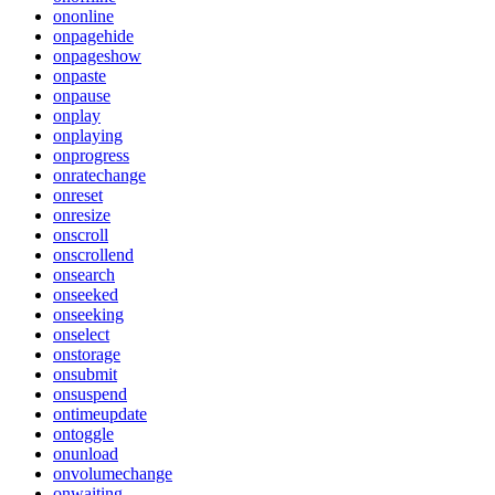
ononline
onpagehide
onpageshow
onpaste
onpause
onplay
onplaying
onprogress
onratechange
onreset
onresize
onscroll
onscrollend
onsearch
onseeked
onseeking
onselect
onstorage
onsubmit
onsuspend
ontimeupdate
ontoggle
onunload
onvolumechange
onwaiting