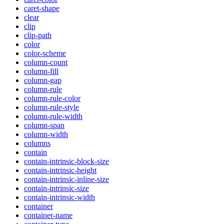
caret-shape
clear
clip
clip-path
color
color-scheme
column-count
column-fill
column-gap
column-rule
column-rule-color
column-rule-style
column-rule-width
column-span
column-width
columns
contain
contain-intrinsic-block-size
contain-intrinsic-height
contain-intrinsic-inline-size
contain-intrinsic-size
contain-intrinsic-width
container
container-name