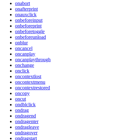
onabort
onafterprint
onauxclick
onbeforeinput
onbeforeprint
onbeforetoggle
onbeforeunload
onblur
oncancel
oncanplay
oncanplaythrough
onchange
onclick
oncontextlost
oncontextmenu
oncontextrestored
oncopy
oncut
ondblclick
ondrag
ondragend
ondragenter
ondragleave
ondragover
ondragstart