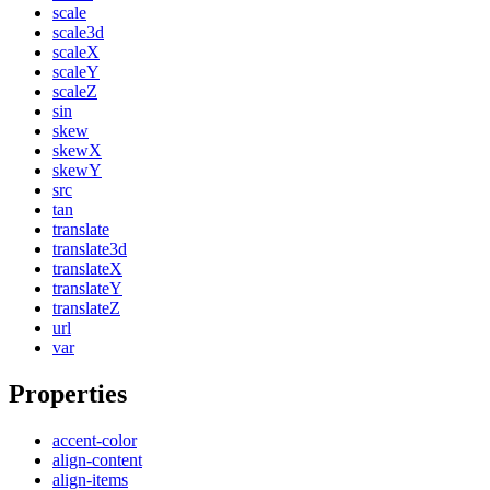
scale
scale3d
scaleX
scaleY
scaleZ
sin
skew
skewX
skewY
src
tan
translate
translate3d
translateX
translateY
translateZ
url
var
Properties
accent-color
align-content
align-items