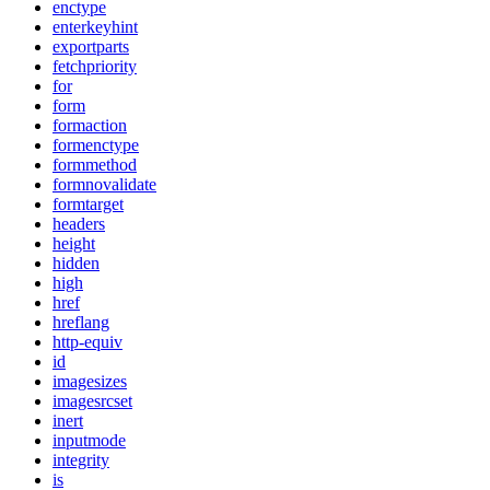
enctype
enterkeyhint
exportparts
fetchpriority
for
form
formaction
formenctype
formmethod
formnovalidate
formtarget
headers
height
hidden
high
href
hreflang
http-equiv
id
imagesizes
imagesrcset
inert
inputmode
integrity
is