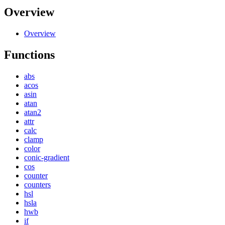
Overview
Overview
Functions
abs
acos
asin
atan
atan2
attr
calc
clamp
color
conic-gradient
cos
counter
counters
hsl
hsla
hwb
if