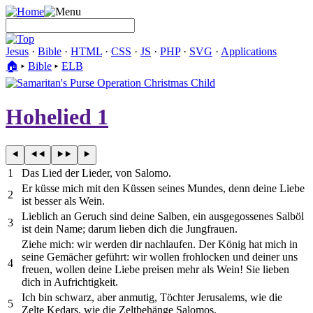
Jesus
·
Bible
·
HTML
·
CSS
·
JS
·
PHP
·
SVG
·
Applications
🏠︎
▸
Bible
▸
ELB
Hohelied 1
1
Das Lied der Lieder, von Salomo.
Er küsse mich mit den Küssen seines Mundes, denn deine Liebe
2
ist besser als Wein.
Lieblich an Geruch sind deine Salben, ein ausgegossenes Salböl
3
ist dein Name; darum lieben dich die Jungfrauen.
Ziehe mich: wir werden dir nachlaufen. Der König hat mich in
seine Gemächer geführt: wir wollen frohlocken und deiner uns
4
freuen, wollen deine Liebe preisen mehr als Wein! Sie lieben
dich in Aufrichtigkeit.
Ich bin schwarz, aber anmutig, Töchter Jerusalems, wie die
5
Zelte Kedars, wie die Zeltbehänge Salomos.