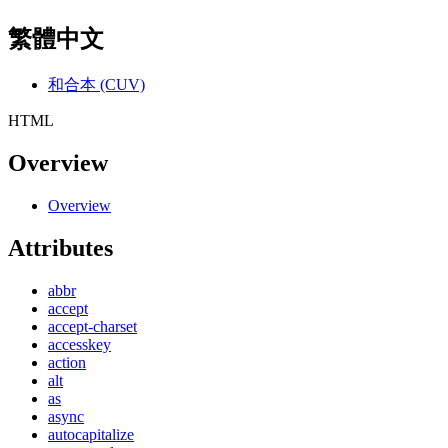
繁體中文
和合本 (CUV)
HTML
Overview
Overview
Attributes
abbr
accept
accept-charset
accesskey
action
alt
as
async
autocapitalize