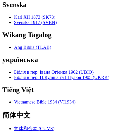
Svenska
Karl XII 1873 (SK73)
Svenska 1917 (SVEN)
Wikang Tagalog
Ang Biblia (TLAB)
українська
Біблія в пер. Івана Огієнка 1962 (UBIO)
Біблія в пер. П.Куліша та І.Пулюя 1905 (UKRK)
Tiếng Việt
Vietnamese Bible 1934 (VI1934)
简体中文
简体和合本 (CUVS)