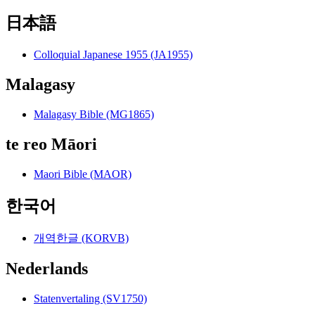
日本語
Colloquial Japanese 1955 (JA1955)
Malagasy
Malagasy Bible (MG1865)
te reo Māori
Maori Bible (MAOR)
한국어
개역한글 (KORVB)
Nederlands
Statenvertaling (SV1750)