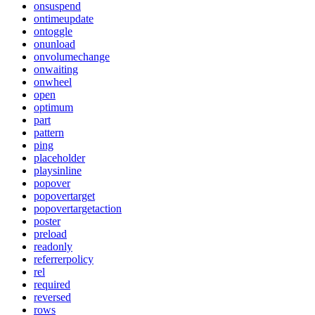
onsuspend
ontimeupdate
ontoggle
onunload
onvolumechange
onwaiting
onwheel
open
optimum
part
pattern
ping
placeholder
playsinline
popover
popovertarget
popovertargetaction
poster
preload
readonly
referrerpolicy
rel
required
reversed
rows