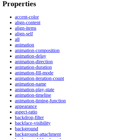
Properties
accent-color
align-content
align-items
align-self
all
animation
animation-composition
animation-delay
animation-direction
animation-duration
animation-fill-mode
animation-iteration-count
animation-name
animation-play-state
animation-timeline
animation-timing-function
appearance
aspect-ratio
backdrop-filter
backface-visibility
background
background-attachment