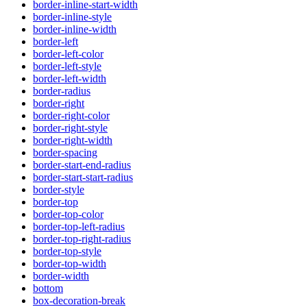
border-inline-start-width
border-inline-style
border-inline-width
border-left
border-left-color
border-left-style
border-left-width
border-radius
border-right
border-right-color
border-right-style
border-right-width
border-spacing
border-start-end-radius
border-start-start-radius
border-style
border-top
border-top-color
border-top-left-radius
border-top-right-radius
border-top-style
border-top-width
border-width
bottom
box-decoration-break