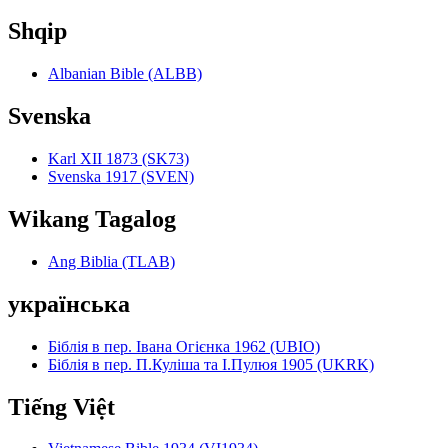
Shqip
Albanian Bible (ALBB)
Svenska
Karl XII 1873 (SK73)
Svenska 1917 (SVEN)
Wikang Tagalog
Ang Biblia (TLAB)
українська
Біблія в пер. Івана Огієнка 1962 (UBIO)
Біблія в пер. П.Куліша та І.Пулюя 1905 (UKRK)
Tiếng Việt