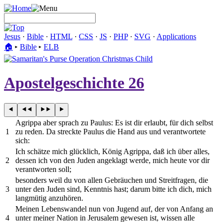
Jesus
·
Bible
·
HTML
·
CSS
·
JS
·
PHP
·
SVG
·
Applications
🏠︎
▸
Bible
▸
ELB
Apostelgeschichte 26
Agrippa aber sprach zu Paulus: Es ist dir erlaubt, für dich selbst
1
zu reden. Da streckte Paulus die Hand aus und verantwortete
sich:
Ich schätze mich glücklich, König Agrippa, daß ich über alles,
2
dessen ich von den Juden angeklagt werde, mich heute vor dir
verantworten soll;
besonders weil du von allen Gebräuchen und Streitfragen, die
3
unter den Juden sind, Kenntnis hast; darum bitte ich dich, mich
langmütig anzuhören.
Meinen Lebenswandel nun von Jugend auf, der von Anfang an
4
unter meiner Nation in Jerusalem gewesen ist, wissen alle