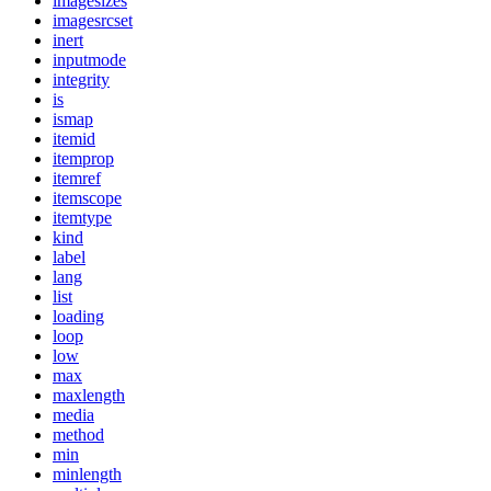
imagesizes
imagesrcset
inert
inputmode
integrity
is
ismap
itemid
itemprop
itemref
itemscope
itemtype
kind
label
lang
list
loading
loop
low
max
maxlength
media
method
min
minlength