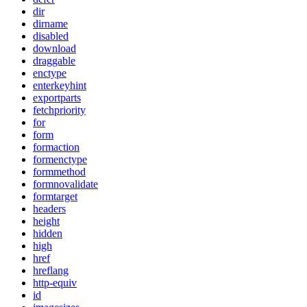
dir
dirname
disabled
download
draggable
enctype
enterkeyhint
exportparts
fetchpriority
for
form
formaction
formenctype
formmethod
formnovalidate
formtarget
headers
height
hidden
high
href
hreflang
http-equiv
id