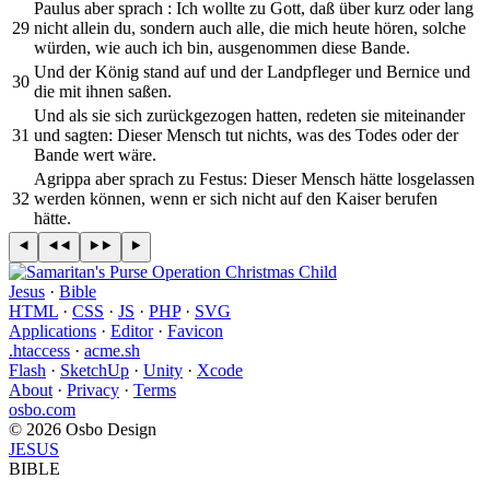
Paulus aber sprach : Ich wollte zu Gott, daß über kurz oder lang
29
nicht allein du, sondern auch alle, die mich heute hören, solche
würden, wie auch ich bin, ausgenommen diese Bande.
Und der König stand auf und der Landpfleger und Bernice und
30
die mit ihnen saßen.
Und als sie sich zurückgezogen hatten, redeten sie miteinander
31
und sagten: Dieser Mensch tut nichts, was des Todes oder der
Bande wert wäre.
Agrippa aber sprach zu Festus: Dieser Mensch hätte losgelassen
32
werden können, wenn er sich nicht auf den Kaiser berufen
hätte.
Jesus
·
Bible
HTML
·
CSS
·
JS
·
PHP
·
SVG
Applications
·
Editor
·
Favicon
.htaccess
·
acme.sh
Flash
·
SketchUp
·
Unity
·
Xcode
About
·
Privacy
·
Terms
osbo.com
© 2026 Osbo Design
JESUS
BIBLE