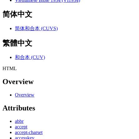
Vietnamese Bible 1934 (VI1934)
简体中文
简体和合本 (CUVS)
繁體中文
和合本 (CUV)
HTML
Overview
Overview
Attributes
abbr
accept
accept-charset
accesskey