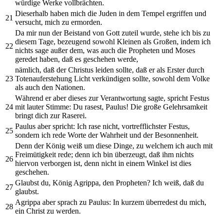
würdige Werke vollbrächten.
Dieserhalb haben mich die Juden in dem Tempel ergriffen und
21
versucht, mich zu ermorden.
Da mir nun der Beistand von Gott zuteil wurde, stehe ich bis zu
diesem Tage, bezeugend sowohl Kleinen als Großen, indem ich
22
nichts sage außer dem, was auch die Propheten und Moses
geredet haben, daß es geschehen werde,
nämlich, daß der Christus leiden sollte, daß er als Erster durch
23
Totenauferstehung Licht verkündigen sollte, sowohl dem Volke
als auch den Nationen.
Während er aber dieses zur Verantwortung sagte, spricht Festus
24
mit lauter Stimme: Du rasest, Paulus! Die große Gelehrsamkeit
bringt dich zur Raserei.
Paulus aber spricht: Ich rase nicht, vortrefflichster Festus,
25
sondern ich rede Worte der Wahrheit und der Besonnenheit.
Denn der König weiß um diese Dinge, zu welchem ich auch mit
Freimütigkeit rede; denn ich bin überzeugt, daß ihm nichts
26
hiervon verborgen ist, denn nicht in einem Winkel ist dies
geschehen.
Glaubst du, König Agrippa, den Propheten? Ich weiß, daß du
27
glaubst.
Agrippa aber sprach zu Paulus: In kurzem überredest du mich,
28
ein Christ zu werden.