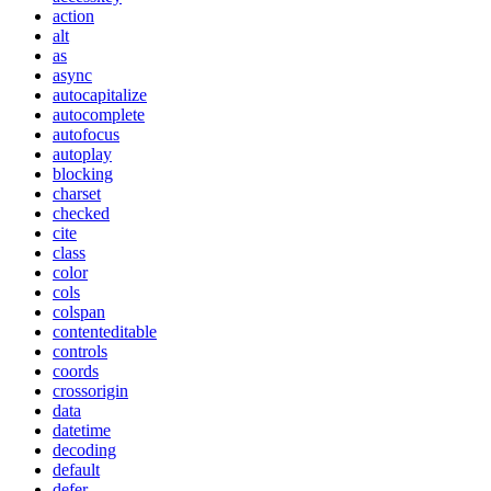
action
alt
as
async
autocapitalize
autocomplete
autofocus
autoplay
blocking
charset
checked
cite
class
color
cols
colspan
contenteditable
controls
coords
crossorigin
data
datetime
decoding
default
defer