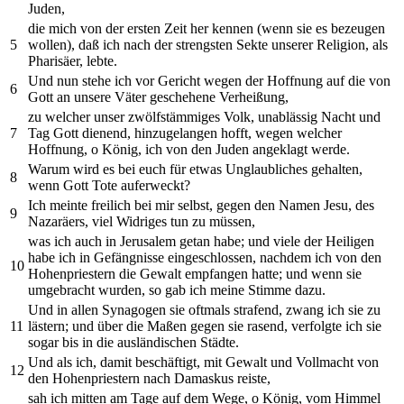
Juden,
die mich von der ersten Zeit her kennen (wenn sie es bezeugen
5
wollen), daß ich nach der strengsten Sekte unserer Religion, als
Pharisäer, lebte.
Und nun stehe ich vor Gericht wegen der Hoffnung auf die von
6
Gott an unsere Väter geschehene Verheißung,
zu welcher unser zwölfstämmiges Volk, unablässig Nacht und
7
Tag Gott dienend, hinzugelangen hofft, wegen welcher
Hoffnung, o König, ich von den Juden angeklagt werde.
Warum wird es bei euch für etwas Unglaubliches gehalten,
8
wenn Gott Tote auferweckt?
Ich meinte freilich bei mir selbst, gegen den Namen Jesu, des
9
Nazaräers, viel Widriges tun zu müssen,
was ich auch in Jerusalem getan habe; und viele der Heiligen
habe ich in Gefängnisse eingeschlossen, nachdem ich von den
10
Hohenpriestern die Gewalt empfangen hatte; und wenn sie
umgebracht wurden, so gab ich meine Stimme dazu.
Und in allen Synagogen sie oftmals strafend, zwang ich sie zu
11
lästern; und über die Maßen gegen sie rasend, verfolgte ich sie
sogar bis in die ausländischen Städte.
Und als ich, damit beschäftigt, mit Gewalt und Vollmacht von
12
den Hohenpriestern nach Damaskus reiste,
sah ich mitten am Tage auf dem Wege, o König, vom Himmel