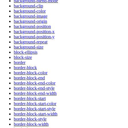
background-blend-mode
background-clip
background-color
background-image
background-origin
background-position
background-position-x
background-position-y
background-repeat
background-size
block-ellipsis
block-size
border
border-block
border-block-color
border-block-end
border-block-end-color
border-block-end-style
border-block-end-width
border-block-start
border-block-start-color
border-block-start-style
border-block-start-width
border-block-style
border-block-width