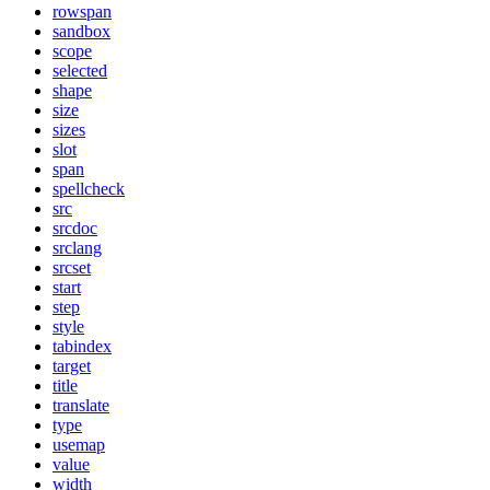
rowspan
sandbox
scope
selected
shape
size
sizes
slot
span
spellcheck
src
srcdoc
srclang
srcset
start
step
style
tabindex
target
title
translate
type
usemap
value
width