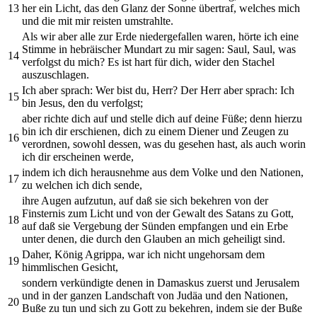
13
her ein Licht, das den Glanz der Sonne übertraf, welches mich
und die mit mir reisten umstrahlte.
Als wir aber alle zur Erde niedergefallen waren, hörte ich eine
Stimme in hebräischer Mundart zu mir sagen: Saul, Saul, was
14
verfolgst du mich? Es ist hart für dich, wider den Stachel
auszuschlagen.
Ich aber sprach: Wer bist du, Herr? Der Herr aber sprach: Ich
15
bin Jesus, den du verfolgst;
aber richte dich auf und stelle dich auf deine Füße; denn hierzu
bin ich dir erschienen, dich zu einem Diener und Zeugen zu
16
verordnen, sowohl dessen, was du gesehen hast, als auch worin
ich dir erscheinen werde,
indem ich dich herausnehme aus dem Volke und den Nationen,
17
zu welchen ich dich sende,
ihre Augen aufzutun, auf daß sie sich bekehren von der
Finsternis zum Licht und von der Gewalt des Satans zu Gott,
18
auf daß sie Vergebung der Sünden empfangen und ein Erbe
unter denen, die durch den Glauben an mich geheiligt sind.
Daher, König Agrippa, war ich nicht ungehorsam dem
19
himmlischen Gesicht,
sondern verkündigte denen in Damaskus zuerst und Jerusalem
und in der ganzen Landschaft von Judäa und den Nationen,
20
Buße zu tun und sich zu Gott zu bekehren, indem sie der Buße