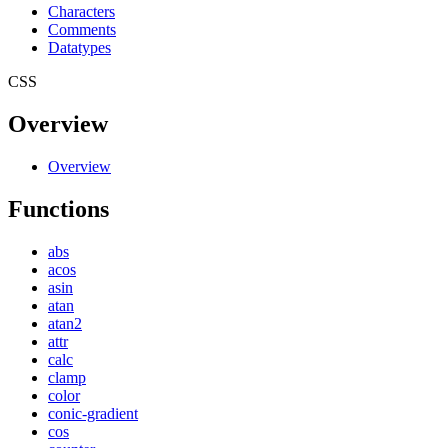
Characters
Comments
Datatypes
CSS
Overview
Overview
Functions
abs
acos
asin
atan
atan2
attr
calc
clamp
color
conic-gradient
cos