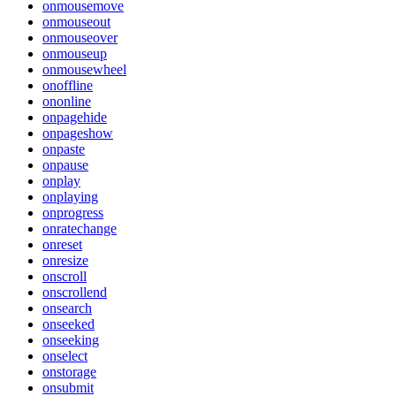
onmousemove
onmouseout
onmouseover
onmouseup
onmousewheel
onoffline
ononline
onpagehide
onpageshow
onpaste
onpause
onplay
onplaying
onprogress
onratechange
onreset
onresize
onscroll
onscrollend
onsearch
onseeked
onseeking
onselect
onstorage
onsubmit