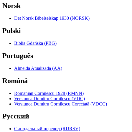
Norsk
Det Norsk Bibelselskap 1930 (NORSK)
Polski
Biblia Gdańska (PBG)
Português
Almeida Atualizada (AA)
Română
Romanian Cornilescu 1928 (RMNN)
Versiunea Dumitru Cornilescu (VDC)
Versiunea Dumitru Cornilescu Corectată (VDCC)
Pyccкий
Синодальный перевод (RURSV)