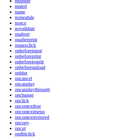
multiple
muted
name
nomodule
nonce
novalidate
onabort
onafterprint
onauxclick
onbeforeinput
onbeforeprint
onbeforetoggle
onbeforeunload
onblur
oncancel
oncanplay
oncanplaythrough
onchange
onclick
oncontextlost
oncontextmenu
oncontextrestored
oncopy
oncut
ondblclick