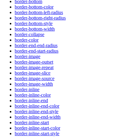
border-bottom
border-bottom-color
border-bottom-left-radius
border-bottom-right-radius
border-bottom-style
border-bottom-width
border-collapse
border-color
border-end-end-radius
border-end-start-radius
border-image
border-image-outset
border-image-repeat
border-image-slice
border-image-source
border-image-width
border-inline
border-inline-color
border-inline-end
border-inline-end-color
border-inline-end-style
border-inline-end-width
border-inline-start
border-inline-start-color
border-inline-start-style