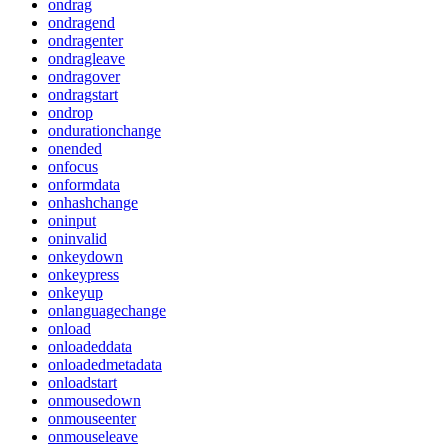
ondrag
ondragend
ondragenter
ondragleave
ondragover
ondragstart
ondrop
ondurationchange
onended
onfocus
onformdata
onhashchange
oninput
oninvalid
onkeydown
onkeypress
onkeyup
onlanguagechange
onload
onloadeddata
onloadedmetadata
onloadstart
onmousedown
onmouseenter
onmouseleave