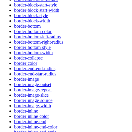
border-block-start-style
border-block-start-width
border-block-style
border-block-width
border-bottom
border-bottom-color
border-bottom-left-radius
border-bottom-right-radius
border-bottom-style
border-bottom-width
border-collapse
border-color
border-end-end-radius
border-end-start-radius
border-image
border-image-outset
border-image-repeat
border-image-slice
border-image-source
border-image-width
border-inline
border-inline-color
border-inline-end
border-inline-end-color