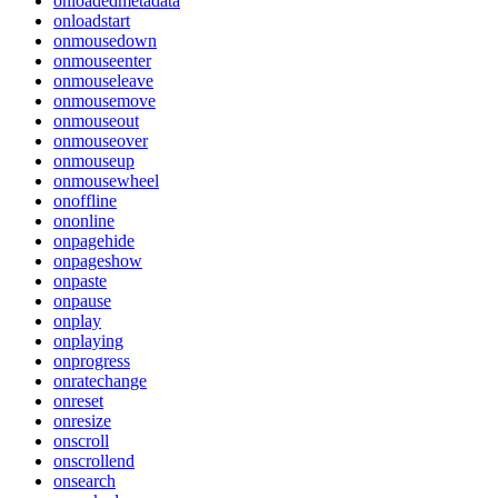
onloadedmetadata
onloadstart
onmousedown
onmouseenter
onmouseleave
onmousemove
onmouseout
onmouseover
onmouseup
onmousewheel
onoffline
ononline
onpagehide
onpageshow
onpaste
onpause
onplay
onplaying
onprogress
onratechange
onreset
onresize
onscroll
onscrollend
onsearch