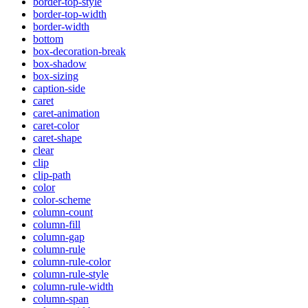
border-top-style
border-top-width
border-width
bottom
box-decoration-break
box-shadow
box-sizing
caption-side
caret
caret-animation
caret-color
caret-shape
clear
clip
clip-path
color
color-scheme
column-count
column-fill
column-gap
column-rule
column-rule-color
column-rule-style
column-rule-width
column-span