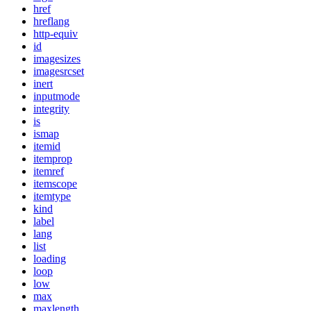
href
hreflang
http-equiv
id
imagesizes
imagesrcset
inert
inputmode
integrity
is
ismap
itemid
itemprop
itemref
itemscope
itemtype
kind
label
lang
list
loading
loop
low
max
maxlength