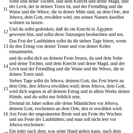
Sohn und deine Tochter, und dein Knecht und deine Magd, und
der Levit, der in deinen Toren ist, und der Fremdling und die
11
Waise und die Witwe, die in deiner Mitte sind, an dem Orte, den
Jehova, dein Gott, erwählen wird, um seinen Namen daselbst
wohnen zu lassen.
Und du sollst gedenken, daß du ein Knecht in Ägypten
12
gewesen bist, und sollst diese Satzungen beobachten und tun.
Das Fest der Laubhütten sollst du dir sieben Tage feiern, wenn
13
du den Ertrag von deiner Tenne und von deiner Kelter
einsammelst;
und du sollst dich an deinem Feste freuen, du und dein Sohn
und deine Tochter, und dein Knecht und deine Magd, und der
14
Levit und der Fremdling und die Waise und die Witwe, die in
deinen Toren sind.
Sieben Tage sollst du Jehova, deinem Gott, das Fest feiern an
dem Orte, den Jehova erwählen wird; denn Jehova, dein Gott,
15
wird dich segnen in all deinem Ertrag und in allem Werke deiner
Hände, und du sollst nur fröhlich sein.
Dreimal im Jahre sollen alle deine Männlichen vor Jehova,
deinem Gott, erscheinen an dem Orte, den er erwählen wird:
16
Am Feste der ungesäuerten Brote und am Feste der Wochen
und am Feste der Laubhütten; und man soll nicht leer vor
Jehova erscheinen:
Ein jeder nach dem, was seine Hand geben kann, nach dem