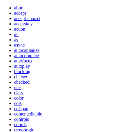
abbr
accept
accept-charset
accesskey
action
alt
as
async
autocapitalize
autocomplete
autofocus
autoplay
blocking
charset
checked
cite
class
color
cols
colspan
contenteditable
controls
coords
crossorigin