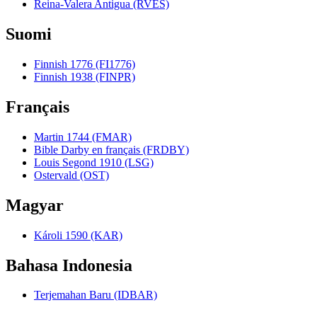
Reina-Valera Antigua (RVES)
Suomi
Finnish 1776 (FI1776)
Finnish 1938 (FINPR)
Français
Martin 1744 (FMAR)
Bible Darby en français (FRDBY)
Louis Segond 1910 (LSG)
Ostervald (OST)
Magyar
Károli 1590 (KAR)
Bahasa Indonesia
Terjemahan Baru (IDBAR)