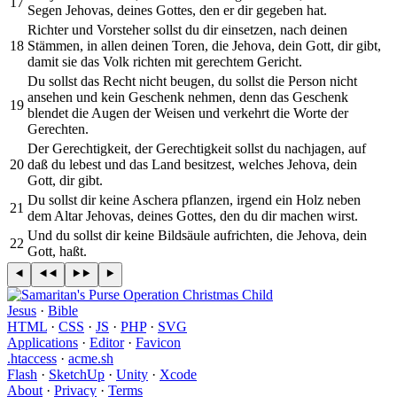
17
Segen Jehovas, deines Gottes, den er dir gegeben hat.
Richter und Vorsteher sollst du dir einsetzen, nach deinen
18
Stämmen, in allen deinen Toren, die Jehova, dein Gott, dir gibt,
damit sie das Volk richten mit gerechtem Gericht.
Du sollst das Recht nicht beugen, du sollst die Person nicht
ansehen und kein Geschenk nehmen, denn das Geschenk
19
blendet die Augen der Weisen und verkehrt die Worte der
Gerechten.
Der Gerechtigkeit, der Gerechtigkeit sollst du nachjagen, auf
20
daß du lebest und das Land besitzest, welches Jehova, dein
Gott, dir gibt.
Du sollst dir keine Aschera pflanzen, irgend ein Holz neben
21
dem Altar Jehovas, deines Gottes, den du dir machen wirst.
Und du sollst dir keine Bildsäule aufrichten, die Jehova, dein
22
Gott, haßt.
Jesus
·
Bible
HTML
·
CSS
·
JS
·
PHP
·
SVG
Applications
·
Editor
·
Favicon
.htaccess
·
acme.sh
Flash
·
SketchUp
·
Unity
·
Xcode
About
·
Privacy
·
Terms