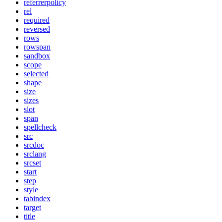
referrerpolicy
rel
required
reversed
rows
rowspan
sandbox
scope
selected
shape
size
sizes
slot
span
spellcheck
src
srcdoc
srclang
srcset
start
step
style
tabindex
target
title