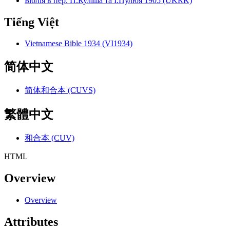
Біблія в пер. П.Куліша та І.Пулюя 1905 (UKRK)
Tiếng Việt
Vietnamese Bible 1934 (VI1934)
简体中文
简体和合本 (CUVS)
繁體中文
和合本 (CUV)
HTML
Overview
Overview
Attributes