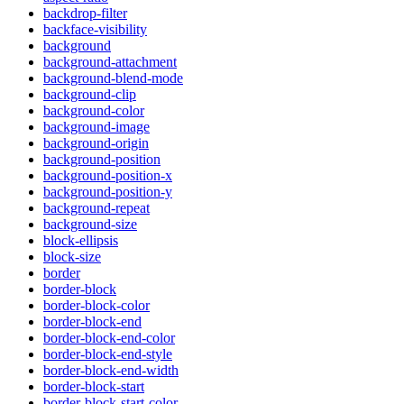
backdrop-filter
backface-visibility
background
background-attachment
background-blend-mode
background-clip
background-color
background-image
background-origin
background-position
background-position-x
background-position-y
background-repeat
background-size
block-ellipsis
block-size
border
border-block
border-block-color
border-block-end
border-block-end-color
border-block-end-style
border-block-end-width
border-block-start
border-block-start-color