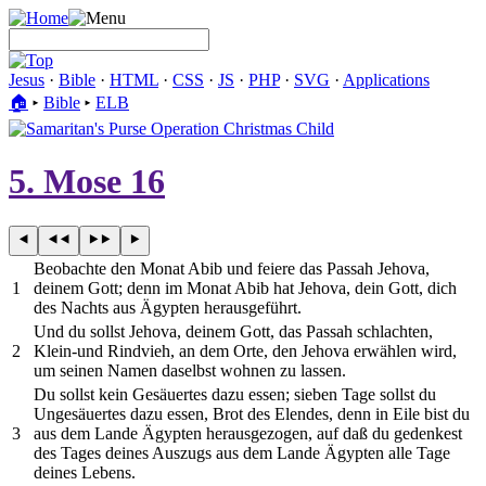
Jesus
·
Bible
·
HTML
·
CSS
·
JS
·
PHP
·
SVG
·
Applications
🏠︎
▸
Bible
▸
ELB
5. Mose 16
Beobachte den Monat Abib und feiere das Passah Jehova,
1
deinem Gott; denn im Monat Abib hat Jehova, dein Gott, dich
des Nachts aus Ägypten herausgeführt.
Und du sollst Jehova, deinem Gott, das Passah schlachten,
2
Klein-und Rindvieh, an dem Orte, den Jehova erwählen wird,
um seinen Namen daselbst wohnen zu lassen.
Du sollst kein Gesäuertes dazu essen; sieben Tage sollst du
Ungesäuertes dazu essen, Brot des Elendes, denn in Eile bist du
3
aus dem Lande Ägypten herausgezogen, auf daß du gedenkest
des Tages deines Auszugs aus dem Lande Ägypten alle Tage
deines Lebens.