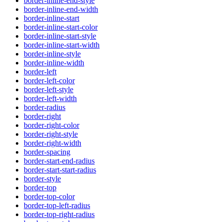
border-inline-end-style
border-inline-end-width
border-inline-start
border-inline-start-color
border-inline-start-style
border-inline-start-width
border-inline-style
border-inline-width
border-left
border-left-color
border-left-style
border-left-width
border-radius
border-right
border-right-color
border-right-style
border-right-width
border-spacing
border-start-end-radius
border-start-start-radius
border-style
border-top
border-top-color
border-top-left-radius
border-top-right-radius