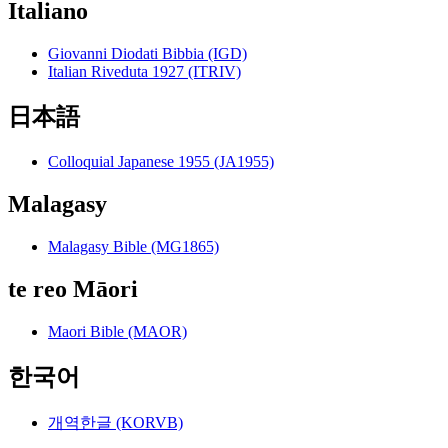
Italiano
Giovanni Diodati Bibbia (IGD)
Italian Riveduta 1927 (ITRIV)
日本語
Colloquial Japanese 1955 (JA1955)
Malagasy
Malagasy Bible (MG1865)
te reo Māori
Maori Bible (MAOR)
한국어
개역한글 (KORVB)