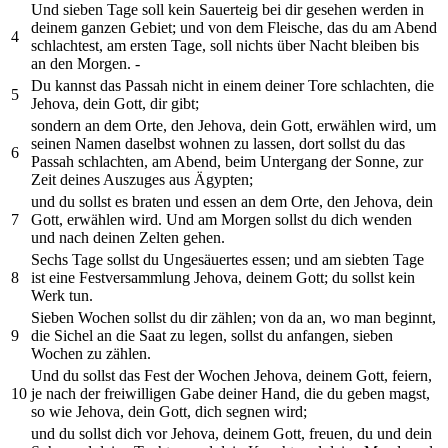
Und sieben Tage soll kein Sauerteig bei dir gesehen werden in
deinem ganzen Gebiet; und von dem Fleische, das du am Abend
4
schlachtest, am ersten Tage, soll nichts über Nacht bleiben bis
an den Morgen. -
Du kannst das Passah nicht in einem deiner Tore schlachten, die
5
Jehova, dein Gott, dir gibt;
sondern an dem Orte, den Jehova, dein Gott, erwählen wird, um
seinen Namen daselbst wohnen zu lassen, dort sollst du das
6
Passah schlachten, am Abend, beim Untergang der Sonne, zur
Zeit deines Auszuges aus Ägypten;
und du sollst es braten und essen an dem Orte, den Jehova, dein
7
Gott, erwählen wird. Und am Morgen sollst du dich wenden
und nach deinen Zelten gehen.
Sechs Tage sollst du Ungesäuertes essen; und am siebten Tage
8
ist eine Festversammlung Jehova, deinem Gott; du sollst kein
Werk tun.
Sieben Wochen sollst du dir zählen; von da an, wo man beginnt,
9
die Sichel an die Saat zu legen, sollst du anfangen, sieben
Wochen zu zählen.
Und du sollst das Fest der Wochen Jehova, deinem Gott, feiern,
10
je nach der freiwilligen Gabe deiner Hand, die du geben magst,
so wie Jehova, dein Gott, dich segnen wird;
und du sollst dich vor Jehova, deinem Gott, freuen, du und dein