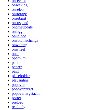
onseeked
onseeking
onselect
onstorage
onsubmit
onsuspend
ontimeupdate
ontoggle
onunload
onvolumechange
onwaiting
onwheel
open
optimum
part
pattern
ping
placeholder
playsinline
popover
popovertarget
popovertargetaction
poster
preload
readonly