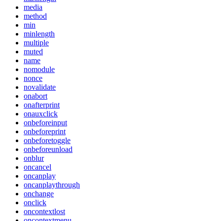
media
method
min
minlength
multiple
muted
name
nomodule
nonce
novalidate
onabort
onafterprint
onauxclick
onbeforeinput
onbeforeprint
onbeforetoggle
onbeforeunload
onblur
oncancel
oncanplay
oncanplaythrough
onchange
onclick
oncontextlost
oncontextmenu