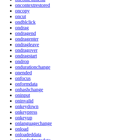
oncontextrestored
oncopy
oncut
ondblclick
ondrag
ondragend
ondragenter
ondragleave
ondragover
ondragstart
ondrop
ondurationchange
onended
onfocus
onformdata
onhashchange
oninput
oninvalid
onkeydown
onkeypress
onkeyup
onlanguagechange
onload
onloadeddata