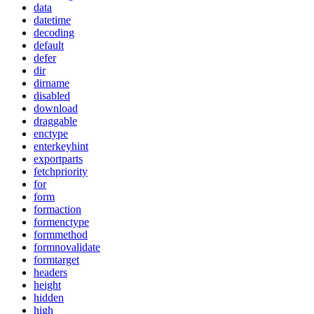
data
datetime
decoding
default
defer
dir
dirname
disabled
download
draggable
enctype
enterkeyhint
exportparts
fetchpriority
for
form
formaction
formenctype
formmethod
formnovalidate
formtarget
headers
height
hidden
high