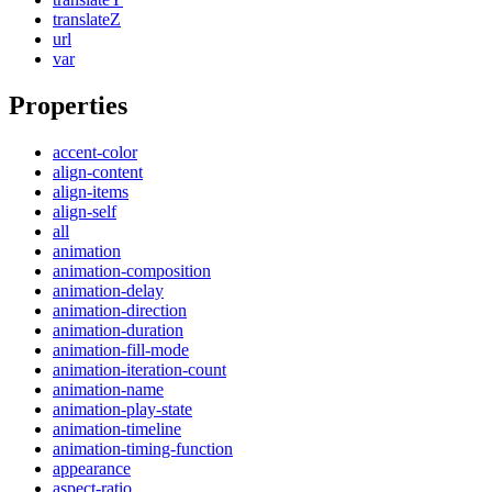
translateZ
url
var
Properties
accent-color
align-content
align-items
align-self
all
animation
animation-composition
animation-delay
animation-direction
animation-duration
animation-fill-mode
animation-iteration-count
animation-name
animation-play-state
animation-timeline
animation-timing-function
appearance
aspect-ratio