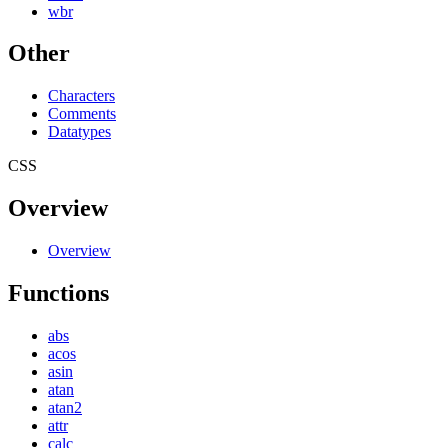
wbr
Other
Characters
Comments
Datatypes
CSS
Overview
Overview
Functions
abs
acos
asin
atan
atan2
attr
calc