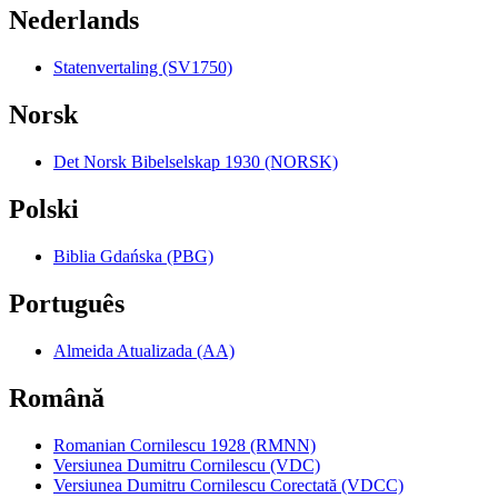
Nederlands
Statenvertaling (SV1750)
Norsk
Det Norsk Bibelselskap 1930 (NORSK)
Polski
Biblia Gdańska (PBG)
Português
Almeida Atualizada (AA)
Română
Romanian Cornilescu 1928 (RMNN)
Versiunea Dumitru Cornilescu (VDC)
Versiunea Dumitru Cornilescu Corectată (VDCC)