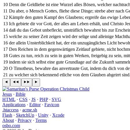
10
Denn die Geldliebe ist eine Wurzel alles Bösen, welcher nachtrac
11
Du aber, o Mensch Gottes, fliehe diese Dinge; strebe aber nach Ge
12
Kämpfe den guten Kampf des Glaubens; ergreife das ewige Leben,
13
Ich gebiete dir vor Gott, der alles am Leben erhält, und Christo Je
14
daß du das Gebot unbefleckt, unsträflich bewahrst bis zur Erschei
15
welche zu seiner Zeit zeigen wird der selige und alleinige Macht
16
der allein Unsterblichkeit hat, der ein unzugängliches Licht be
17
Den Reichen in dem gegenwärtigen Zeitlauf gebiete, nicht hochmüt
18
Gutes zu tun, reich zu sein in guten Werken, freigebig zu sein, mit
19
indem sie sich selbst eine gute Grundlage auf die Zukunft sammeln
20
O Timotheus, bewahre das anvertraute Gut, indem du dich von de
21
zu welcher sich bekennend etliche von dem Glauben abgeirrt sind.
Jesus
·
Bible
HTML
·
CSS
·
JS
·
PHP
·
SVG
Applications
·
Editor
·
Favicon
.htaccess
·
acme.sh
Flash
·
SketchUp
·
Unity
·
Xcode
About
·
Privacy
·
Terms
osbo.com