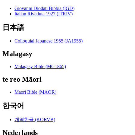
Giovanni Diodati Bibbia (IGD)
Italian Riveduta 1927 (ITRIV)
日本語
Colloquial Japanese 1955 (JA1955)
Malagasy
Malagasy Bible (MG1865)
te reo Māori
Maori Bible (MAOR)
한국어
개역한글 (KORVB)
Nederlands