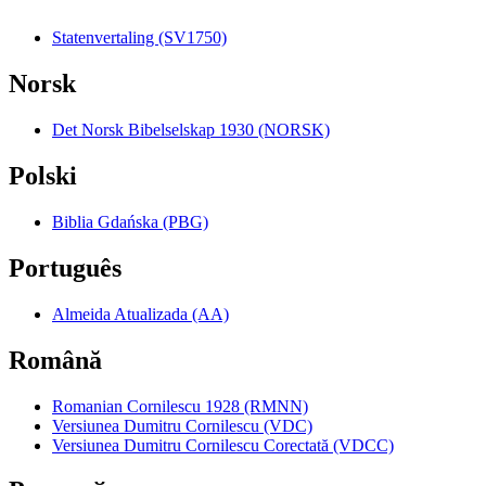
Statenvertaling (SV1750)
Norsk
Det Norsk Bibelselskap 1930 (NORSK)
Polski
Biblia Gdańska (PBG)
Português
Almeida Atualizada (AA)
Română
Romanian Cornilescu 1928 (RMNN)
Versiunea Dumitru Cornilescu (VDC)
Versiunea Dumitru Cornilescu Corectată (VDCC)