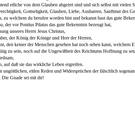
htend etliche von dem Glauben abgeirrt sind und sich selbst mit vielen
rechtigkeit, Gottseligkeit, Glauben, Liebe, Ausharren, Sanftmut des Ge
 zu welchem du berufen worden bist und bekannt hast das gute Beken
su, der vor Pontius Pilatus das gute Bekenntnis bezeugt hat,
nung unseres Herrn Jesus Christus,
haber, der König der Könige und Herr der Herren,
wohnt, den keiner der Menschen gesehen hat noch sehen kann, welchem
ig zu sein, noch auf die Ungewißheit des Reichtums Hoffnung zu setze
teilsam,
, auf daß sie das wirkliche Leben ergreifen.
n ungöttlichen, eitlen Reden und Widersprüchen der fälschlich sogen
 Die Gnade sei mit dir!