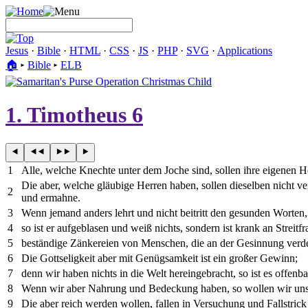
Jesus
·
Bible
·
HTML
·
CSS
·
JS
·
PHP
·
SVG
·
Applications
🏠︎
▸
Bible
▸
ELB
1. Timotheus 6
1
Alle, welche Knechte unter dem Joche sind, sollen ihre eigenen H
Die aber, welche gläubige Herren haben, sollen dieselben nicht ve
2
und ermahne.
3
Wenn jemand anders lehrt und nicht beitritt den gesunden Worten, d
4
so ist er aufgeblasen und weiß nichts, sondern ist krank an Stre
5
beständige Zänkereien von Menschen, die an der Gesinnung verder
6
Die Gottseligkeit aber mit Genügsamkeit ist ein großer Gewinn;
7
denn wir haben nichts in die Welt hereingebracht, so ist es offenb
8
Wenn wir aber Nahrung und Bedeckung haben, so wollen wir uns
9
Die aber reich werden wollen, fallen in Versuchung und Fallstri