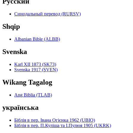
Pyccкий
Синодальный перевод (RURSV)
Shqip
Albanian Bible (ALBB)
Svenska
Karl XII 1873 (SK73)
Svenska 1917 (SVEN)
Wikang Tagalog
Ang Biblia (TLAB)
українська
Біблія в пер. Івана Огієнка 1962 (UBIO)
Біблія в пер. П.Куліша та І.Пулюя 1905 (UKRK)