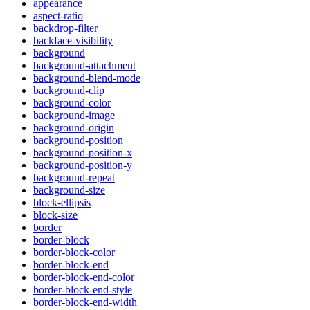
appearance
aspect-ratio
backdrop-filter
backface-visibility
background
background-attachment
background-blend-mode
background-clip
background-color
background-image
background-origin
background-position
background-position-x
background-position-y
background-repeat
background-size
block-ellipsis
block-size
border
border-block
border-block-color
border-block-end
border-block-end-color
border-block-end-style
border-block-end-width