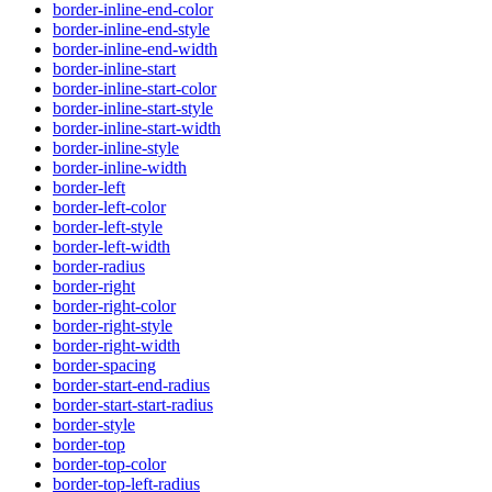
border-inline-end-color
border-inline-end-style
border-inline-end-width
border-inline-start
border-inline-start-color
border-inline-start-style
border-inline-start-width
border-inline-style
border-inline-width
border-left
border-left-color
border-left-style
border-left-width
border-radius
border-right
border-right-color
border-right-style
border-right-width
border-spacing
border-start-end-radius
border-start-start-radius
border-style
border-top
border-top-color
border-top-left-radius