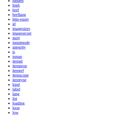
hidden
high
href
hreflang
http-equiv
id
imagesizes
imagesrcset
inert
inputmode
integrity
is
ismap
itemid
itemprop
itemref
itemscope
itemtype
kind
label
lang
list
loading
loop
low