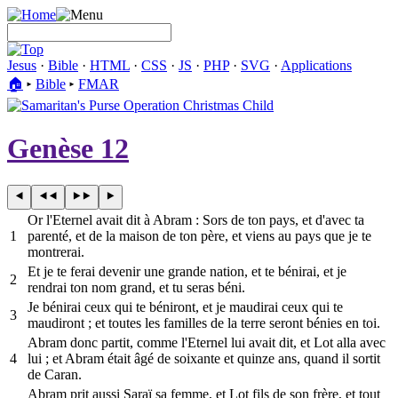
Jesus
·
Bible
·
HTML
·
CSS
·
JS
·
PHP
·
SVG
·
Applications
🏠︎
▸
Bible
▸
FMAR
Genèse 12
Or l'Eternel avait dit à Abram : Sors de ton pays, et d'avec ta
1
parenté, et de la maison de ton père, et viens au pays que je te
montrerai.
Et je te ferai devenir une grande nation, et te bénirai, et je
2
rendrai ton nom grand, et tu seras béni.
Je bénirai ceux qui te béniront, et je maudirai ceux qui te
3
maudiront ; et toutes les familles de la terre seront bénies en toi.
Abram donc partit, comme l'Eternel lui avait dit, et Lot alla avec
4
lui ; et Abram était âgé de soixante et quinze ans, quand il sortit
de Caran.
Abram prit aussi Saraï sa femme, et Lot fils de son frère, et tout