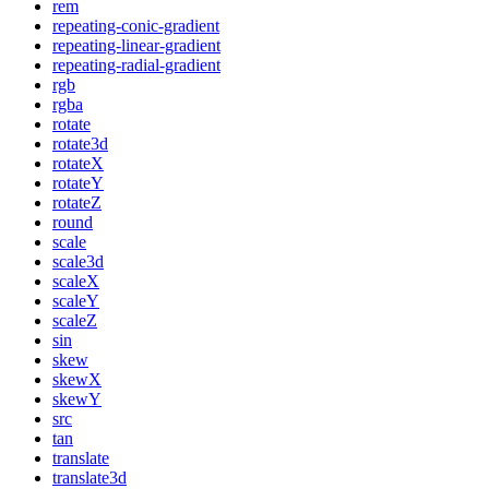
rem
repeating-conic-gradient
repeating-linear-gradient
repeating-radial-gradient
rgb
rgba
rotate
rotate3d
rotateX
rotateY
rotateZ
round
scale
scale3d
scaleX
scaleY
scaleZ
sin
skew
skewX
skewY
src
tan
translate
translate3d