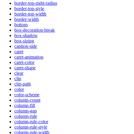
border-top-right-radius
border-top-style
border-top-width
border-width
bottom
box-decoration-break
box-shadow
box-sizing
caption-side
caret
caret-animation
caret-color
caret-shape
clear
clip
clip-path
color
color-scheme
column-count
column-fill
column-gap
column-rule
column-rule-color
column-rule-style
column-rule-width