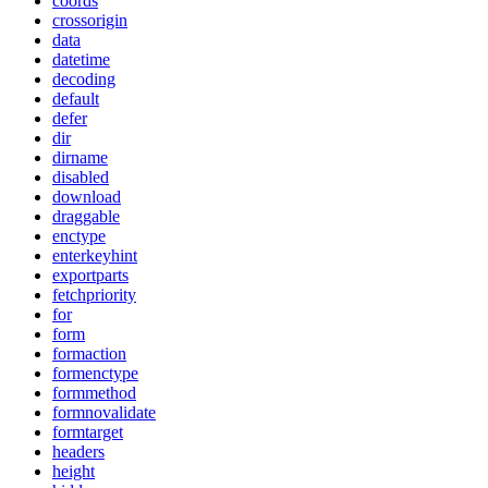
coords
crossorigin
data
datetime
decoding
default
defer
dir
dirname
disabled
download
draggable
enctype
enterkeyhint
exportparts
fetchpriority
for
form
formaction
formenctype
formmethod
formnovalidate
formtarget
headers
height