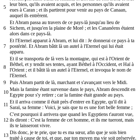
leur bien, qu'ils avaient acquis, et les personnes qu'ils avaient
5
eues à Caran ; et ils partirent pour venir au pays de Canaan,
auquel ils entrèrent.
Et Abram passa au travers de ce pays-là jusqu'au lieu de
6
Sichem, et jusqu'en la plaine de Moré ; et les Cananéens étaient
alors dans ce pays-là.
Et l'Eternel apparut à Abram, et lui dit : Je donnerai ce pays à ta
7
postérité. Et Abram bâtit là un autel à l'Eternel qui lui était
apparu.
Et il se transporta de là vers la montagne, qui est à l'Orient de
Béthel, et y tendit ses tentes, ayant Béthel à l'Occident, et Haï à
8
l'Orient ; et il bâtit là un autel à l'Eternel, et invoqua le nom de
l'Eternel.
9
Puis Abram partit de là, marchant et s'avançant vers le Midi.
Mais la famine étant survenue dans le pays, Abram descendit en
10
Egypte pour s'y retirer ; car la famine était grande au pays.
Et il arriva comme il était près d'entrer en Egypte, qu'il dit à
11
Saraï, sa femme : Voici, je sais que tu es une fort belle femme ;
C'est pourquoi il arrivera que quand les Egyptiens t'auront vue,
12
ils diront : C'est la femme de cet homme, et ils me tueront, mais
ils te laisseront vivre.
Dis donc, je te prie, que tu es ma sœur, afin que je sois bien
13
traité à cause de toi, et que, par ton moyen ma vie soit préservée.