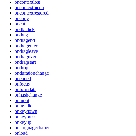
oncontextlost
oncontextmenu
oncontextrestored
oncopy
oncut
ondblclick
ondrag
ondragend
ondragenter
ondragleave
ondragover
ondragstart
ondrop
ondurationchange
onended
onfocus
onformdata
onhashchange
oninput
oninvalid
onkeydown
onkeypress
onkeyup
onlanguagechange
onload