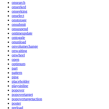
onsearch
onseeked
onseeking
onselect
onstorage
onsubmit
onsuspend
ontimeupdate
ontoggle
onunload
onvolumechange
onwaiting
onwheel
open
optimum
part
pattern
ping
placeholder
playsinline
popover
popovertarget
popovertargetaction
poster
preload