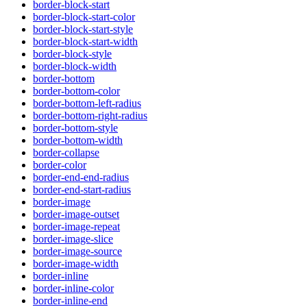
border-block-start
border-block-start-color
border-block-start-style
border-block-start-width
border-block-style
border-block-width
border-bottom
border-bottom-color
border-bottom-left-radius
border-bottom-right-radius
border-bottom-style
border-bottom-width
border-collapse
border-color
border-end-end-radius
border-end-start-radius
border-image
border-image-outset
border-image-repeat
border-image-slice
border-image-source
border-image-width
border-inline
border-inline-color
border-inline-end