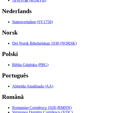
개역한글 (KORVB)
Nederlands
Statenvertaling (SV1750)
Norsk
Det Norsk Bibelselskap 1930 (NORSK)
Polski
Biblia Gdańska (PBG)
Português
Almeida Atualizada (AA)
Română
Romanian Cornilescu 1928 (RMNN)
Versiunea Dumitru Cornilescu (VDC)