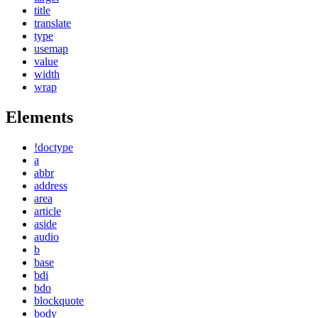
title
translate
type
usemap
value
width
wrap
Elements
!doctype
a
abbr
address
area
article
aside
audio
b
base
bdi
bdo
blockquote
body