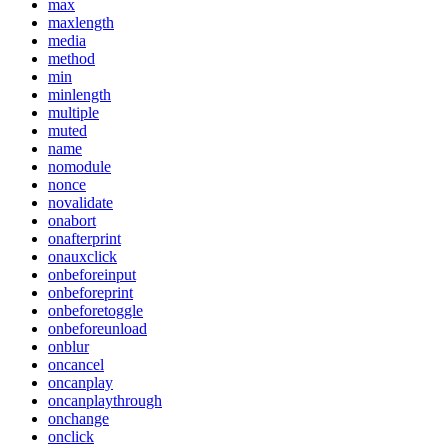
max
maxlength
media
method
min
minlength
multiple
muted
name
nomodule
nonce
novalidate
onabort
onafterprint
onauxclick
onbeforeinput
onbeforeprint
onbeforetoggle
onbeforeunload
onblur
oncancel
oncanplay
oncanplaythrough
onchange
onclick