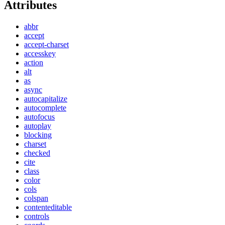
Attributes
abbr
accept
accept-charset
accesskey
action
alt
as
async
autocapitalize
autocomplete
autofocus
autoplay
blocking
charset
checked
cite
class
color
cols
colspan
contenteditable
controls