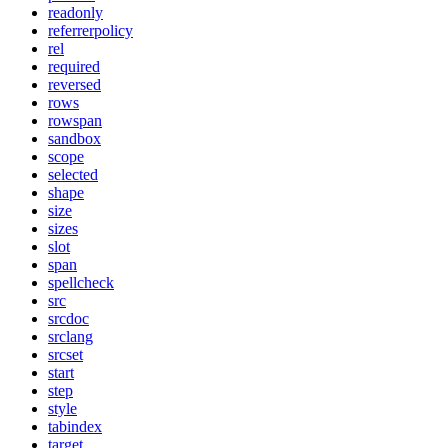
readonly
referrerpolicy
rel
required
reversed
rows
rowspan
sandbox
scope
selected
shape
size
sizes
slot
span
spellcheck
src
srcdoc
srclang
srcset
start
step
style
tabindex
target