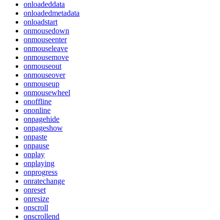
onloadeddata
onloadedmetadata
onloadstart
onmousedown
onmouseenter
onmouseleave
onmousemove
onmouseout
onmouseover
onmouseup
onmousewheel
onoffline
ononline
onpagehide
onpageshow
onpaste
onpause
onplay
onplaying
onprogress
onratechange
onreset
onresize
onscroll
onscrollend