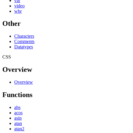
var
video
wbr
Other
Characters
Comments
Datatypes
CSS
Overview
Overview
Functions
abs
acos
asin
atan
atan2