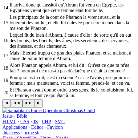
Il arriva donc qu'aussitôt qu'Abram fut venu en Egypte, les
14
Egyptiens virent que cette femme était fort belle.
Les principaux de la cour de Pharaon la virent aussi, et la
15
louèrent devant lui, et elle fut enlevée pour être menée dans la
maison de Pharaon.
Lequel fit du bien à Abram, à cause d'elle ; de sorte qu'il en eut
16
des brebis, des boeufs, des ânes, des serviteurs, des servantes,
des ânesses, et des chameaux.
Mais l'Eternel frappa de grandes plaies Pharaon et sa maison, à
17
cause de Saraï femme d'Abram.
Alors Pharaon appela Abram, et lui dit : Qu'est-ce que tu m'as
18
fait ? pourquoi ne m'as-tu pas déclaré que c'était ta femme ?
Pourquoi as-tu dit, c'est ma soeur ? car je l'avais prise pour ma
19
femme ; mais maintenant, voici ta femme, prends-la, et t'en va.
Et Pharaon ayant donné ordre à ses gens, ils le conduisirent, lui,
20
sa femme, et tout ce qui était à lui.
Jesus
·
Bible
HTML
·
CSS
·
JS
·
PHP
·
SVG
Applications
·
Editor
·
Favicon
.htaccess
·
acme.sh