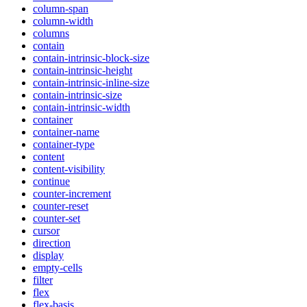
column-span
column-width
columns
contain
contain-intrinsic-block-size
contain-intrinsic-height
contain-intrinsic-inline-size
contain-intrinsic-size
contain-intrinsic-width
container
container-name
container-type
content
content-visibility
continue
counter-increment
counter-reset
counter-set
cursor
direction
display
empty-cells
filter
flex
flex-basis