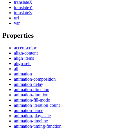
translateX
translateY
translateZ
url
var
Properties
accent-color
align-content
align-items
align-self
all
animation
animation-composition
animation-delay
animation-direction
animation-duration
animation-fill-mode
animation-iteration-count
animation-name
animation-play-state
animation-timeline
animation-timing-function