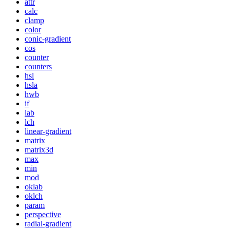
attr
calc
clamp
color
conic-gradient
cos
counter
counters
hsl
hsla
hwb
if
lab
lch
linear-gradient
matrix
matrix3d
max
min
mod
oklab
oklch
param
perspective
radial-gradient