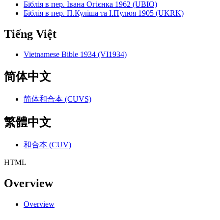
Біблія в пер. Івана Огієнка 1962 (UBIO)
Біблія в пер. П.Куліша та І.Пулюя 1905 (UKRK)
Tiếng Việt
Vietnamese Bible 1934 (VI1934)
简体中文
简体和合本 (CUVS)
繁體中文
和合本 (CUV)
HTML
Overview
Overview