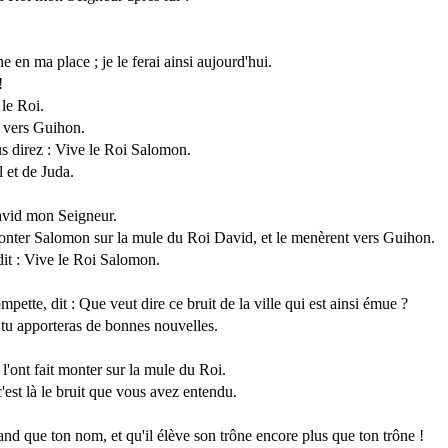
 en ma place ; je le ferai ainsi aujourd'hui.
!
 le Roi.
e vers Guihon.
ous direz : Vive le Roi Salomon.
l et de Juda.
David mon Seigneur.
t monter Salomon sur la mule du Roi David, et le menèrent vers Guihon.
 dit : Vive le Roi Salomon.
pette, dit : Que veut dire ce bruit de la ville qui est ainsi émue ?
et tu apporteras de bonnes nouvelles.
 l'ont fait monter sur la mule du Roi.
c'est là le bruit que vous avez entendu.
nd que ton nom, et qu'il élève son trône encore plus que ton trône !