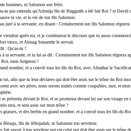
lants hommes, ni Salomon son frère.
-tu pas entendu qu'Adonija fils de Hagguith a été fait Roi ? et David no
sauve ta vie, et la vie de ton fils Salomon.
pas juré à ta servante, en disant : Certainement ton fils Salomon régnera
 je viendrai après toi, et je continuerai le discours que tu auras commencé
fort vieux, et Abisag Sunamite le servait.
dit : Qu'as-tu ?
u à ta servante, et tu lui as dit : Certainement ton fils Salomon régnera a
 ô Roi, mon Seigneur !
grand nombre, et a convié tous les fils du Roi, avec Abiathar le Sacrifica
 toi, afin que tu leur déclares qui doit être assis sur le trône du Roi mo
dormi avec ses pères, nous serons traités comme coupables, moi, et mon
ophète.
l se présenta devant le Roi, et se prosterna devant lui sur son visage en t
rès moi, et sera assis sur mon trône ?
es grasses, et des brebis en grand nombre, et a convié tous les fils du Roi,
 ni Bénaja, fils de Jéhojadah, ni Salomon ton serviteur.
s fait savoir à ton serviteur qui est celui qui doit être assis sur le trôn