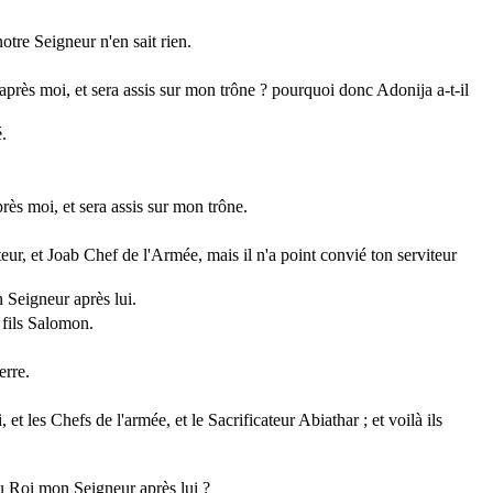
tre Seigneur n'en sait rien.
 après moi, et sera assis sur mon trône ? pourquoi donc Adonija a-t-il
.
près moi, et sera assis sur mon trône.
teur, et Joab Chef de l'Armée, mais il n'a point convié ton serviteur
n Seigneur après lui.
 fils Salomon.
erre.
 et les Chefs de l'armée, et le Sacrificateur Abiathar ; et voilà ils
e du Roi mon Seigneur après lui ?