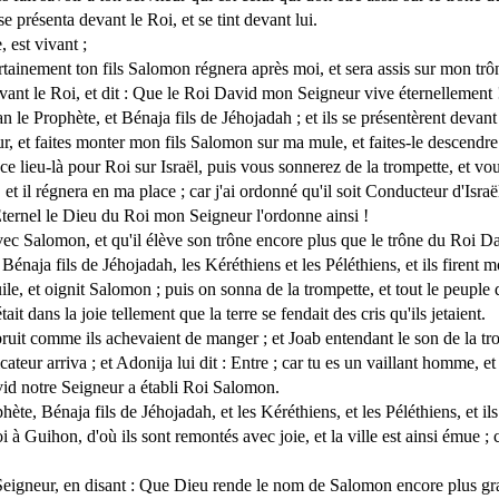
e présenta devant le Roi, et se tint devant lui.
, est vivant ;
ertainement ton fils Salomon régnera après moi, et sera assis sur mon trône
devant le Roi, et dit : Que le Roi David mon Seigneur vive éternellement 
 le Prophète, et Bénaja fils de Jéhojadah ; et ils se présentèrent devant
eur, et faites monter mon fils Salomon sur ma mule, et faites-le descendr
 ce lieu-là pour Roi sur Israël, puis vous sonnerez de la trompette, et v
 et il régnera en ma place ; car j'ai ordonné qu'il soit Conducteur d'Israë
'Eternel le Dieu du Roi mon Seigneur l'ordonne ainsi !
avec Salomon, et qu'il élève son trône encore plus que le trône du Roi 
Bénaja fils de Jéhojadah, les Kéréthiens et les Péléthiens, et ils firen
ile, et oignit Salomon ; puis on sonna de la trompette, et tout le peuple
ait dans la joie tellement que la terre se fendait des cris qu'ils jetaient.
bruit comme ils achevaient de manger ; et Joab entendant le son de la trom
cateur arriva ; et Adonija lui dit : Entre ; car tu es un vaillant homme, 
vid notre Seigneur a établi Roi Salomon.
te, Bénaja fils de Jéhojadah, et les Kéréthiens, et les Péléthiens, et ils
 à Guihon, d'où ils sont remontés avec joie, et la ville est ainsi émue ; 
 Seigneur, en disant : Que Dieu rende le nom de Salomon encore plus gra