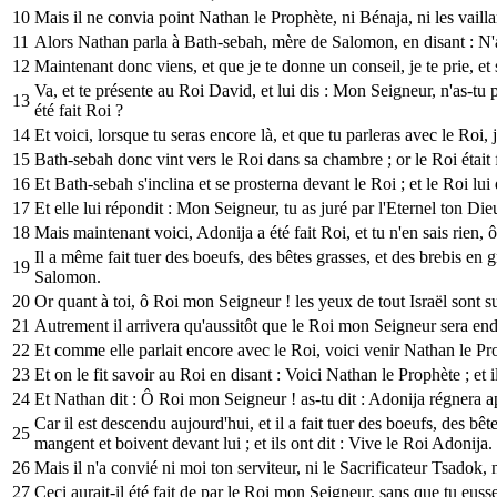
10
Mais il ne convia point Nathan le Prophète, ni Bénaja, ni les vail
11
Alors Nathan parla à Bath-sebah, mère de Salomon, en disant : N'as
12
Maintenant donc viens, et que je te donne un conseil, je te prie, et 
Va, et te présente au Roi David, et lui dis : Mon Seigneur, n'as-tu 
13
été fait Roi ?
14
Et voici, lorsque tu seras encore là, et que tu parleras avec le Roi,
15
Bath-sebah donc vint vers le Roi dans sa chambre ; or le Roi était 
16
Et Bath-sebah s'inclina et se prosterna devant le Roi ; et le Roi lui 
17
Et elle lui répondit : Mon Seigneur, tu as juré par l'Eternel ton Die
18
Mais maintenant voici, Adonija a été fait Roi, et tu n'en sais rien,
Il a même fait tuer des boeufs, des bêtes grasses, et des brebis en 
19
Salomon.
20
Or quant à toi, ô Roi mon Seigneur ! les yeux de tout Israël sont sur
21
Autrement il arrivera qu'aussitôt que le Roi mon Seigneur sera en
22
Et comme elle parlait encore avec le Roi, voici venir Nathan le Pr
23
Et on le fit savoir au Roi en disant : Voici Nathan le Prophète ; et i
24
Et Nathan dit : Ô Roi mon Seigneur ! as-tu dit : Adonija régnera ap
Car il est descendu aujourd'hui, et il a fait tuer des boeufs, des bêt
25
mangent et boivent devant lui ; et ils ont dit : Vive le Roi Adonija.
26
Mais il n'a convié ni moi ton serviteur, ni le Sacrificateur Tsadok,
27
Ceci aurait-il été fait de par le Roi mon Seigneur, sans que tu eusse