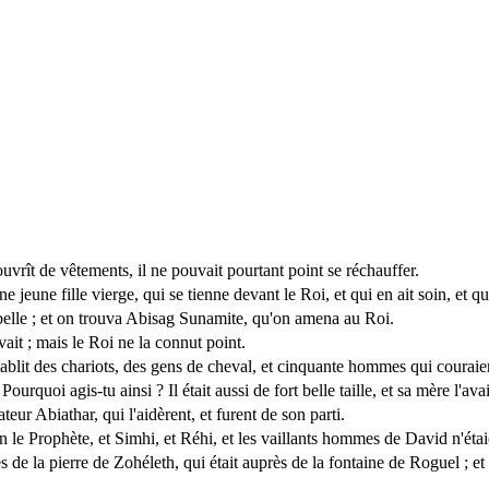
uvrît de vêtements, il ne pouvait pourtant point se réchauffer.
e jeune fille vierge, qui se tienne devant le Roi, et qui en ait soin, et 
t belle ; et on trouva Abisag Sunamite, qu'on amena au Roi.
ervait ; mais le Roi ne la connut point.
'établit des chariots, des gens de cheval, et cinquante hommes qui couraie
Pourquoi agis-tu ainsi ? Il était aussi de fort belle taille, et sa mère l'a
teur Abiathar, qui l'aidèrent, et furent de son parti.
n le Prophète, et Simhi, et Réhi, et les vaillants hommes de David n'étai
s de la pierre de Zohéleth, qui était auprès de la fontaine de Roguel ; et 