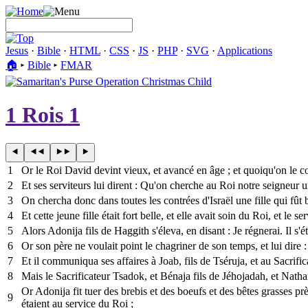
Jesus
·
Bible
·
HTML
·
CSS
·
JS
·
PHP
·
SVG
·
Applications
🏠︎
▸
Bible
▸
FMAR
1 Rois 1
1
Or le Roi David devint vieux, et avancé en âge ; et quoiqu'on le co
2
Et ses serviteurs lui dirent : Qu'on cherche au Roi notre seigneur un
3
On chercha donc dans toutes les contrées d'Israël une fille qui fû
4
Et cette jeune fille était fort belle, et elle avait soin du Roi, et le s
5
Alors Adonija fils de Haggith s'éleva, en disant : Je régnerai. Il s
6
Or son père ne voulait point le chagriner de son temps, et lui dire : 
7
Et il communiqua ses affaires à Joab, fils de Tséruja, et au Sacrifica
8
Mais le Sacrificateur Tsadok, et Bénaja fils de Jéhojadah, et Natha
Or Adonija fit tuer des brebis et des boeufs et des bêtes grasses prè
9
étaient au service du Roi ;