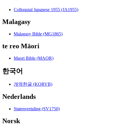
Colloquial Japanese 1955 (JA1955)
Malagasy
Malagasy Bible (MG1865)
te reo Māori
Maori Bible (MAOR)
한국어
개역한글 (KORVB)
Nederlands
Statenvertaling (SV1750)
Norsk