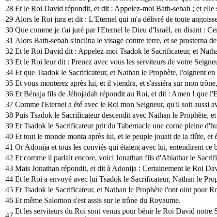
28
Et le Roi David répondit, et dit : Appelez-moi Bath-sebah ; et elle s
29
Alors le Roi jura et dit : L'Eternel qui m'a délivré de toute angoisse
30
Que comme je t'ai juré par l'Eternel le Dieu d'Israël, en disant : C
31
Alors Bath-sebah s'inclina le visage contre terre, et se prosterna 
32
Et le Roi David dit : Appelez-moi Tsadok le Sacrificateur, et Nathan
33
Et le Roi leur dit : Prenez avec vous les serviteurs de votre Seign
34
Et que Tsadok le Sacrificateur, et Nathan le Prophète, l'oignent en
35
Et vous monterez après lui, et il viendra, et s'assiéra sur mon trône,
36
Et Bénaja fils de Jéhojadah répondit au Roi, et dit : Amen ! que l
37
Comme l'Eternel a été avec le Roi mon Seigneur, qu'il soit aussi 
38
Puis Tsadok le Sacrificateur descendit avec Nathan le Prophète, et 
39
Et Tsadok le Sacrificateur prit du Tabernacle une corne pleine d'hu
40
Et tout le monde monta après lui, et le peuple jouait de la flûte, et ét
41
Or Adonija et tous les conviés qui étaient avec lui, entendirent ce 
42
Et comme il parlait encore, voici Jonathan fils d'Abiathar le Sacrifi
43
Mais Jonathan répondit, et dit à Adonija : Certainement le Roi Da
44
Et le Roi a envoyé avec lui Tsadok le Sacrificateur, Nathan le Prophè
45
Et Tsadok le Sacrificateur, et Nathan le Prophète l'ont oint pour Roi
46
Et même Salomon s'est assis sur le trône du Royaume.
Et les serviteurs du Roi sont venus pour bénir le Roi David notre
47