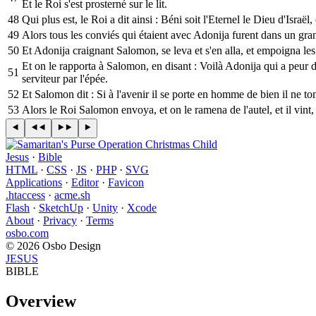
Et le Roi s'est prosterné sur le lit.
48
Qui plus est, le Roi a dit ainsi : Béni soit l'Eternel le Dieu d'Israë
49
Alors tous les conviés qui étaient avec Adonija furent dans un gran
50
Et Adonija craignant Salomon, se leva et s'en alla, et empoigna les 
Et on le rapporta à Salomon, en disant : Voilà Adonija qui a peur d
51
serviteur par l'épée.
52
Et Salomon dit : Si à l'avenir il se porte en homme de bien il ne to
53
Alors le Roi Salomon envoya, et on le ramena de l'autel, et il vint,
Jesus
·
Bible
HTML
·
CSS
·
JS
·
PHP
·
SVG
Applications
·
Editor
·
Favicon
.htaccess
·
acme.sh
Flash
·
SketchUp
·
Unity
·
Xcode
About
·
Privacy
·
Terms
osbo.com
© 2026 Osbo Design
JESUS
BIBLE
Overview