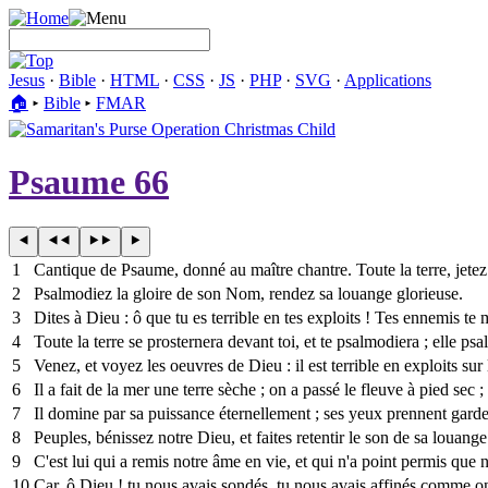
Jesus
·
Bible
·
HTML
·
CSS
·
JS
·
PHP
·
SVG
·
Applications
🏠︎
▸
Bible
▸
FMAR
Psaume 66
1
Cantique de Psaume, donné au maître chantre. Toute la terre, jetez
2
Psalmodiez la gloire de son Nom, rendez sa louange glorieuse.
3
Dites à Dieu : ô que tu es terrible en tes exploits ! Tes ennemis te 
4
Toute la terre se prosternera devant toi, et te psalmodiera ; elle p
5
Venez, et voyez les oeuvres de Dieu : il est terrible en exploits sur
6
Il a fait de la mer une terre sèche ; on a passé le fleuve à pied sec 
7
Il domine par sa puissance éternellement ; ses yeux prennent garde 
8
Peuples, bénissez notre Dieu, et faites retentir le son de sa louange
9
C'est lui qui a remis notre âme en vie, et qui n'a point permis que
10
Car, ô Dieu ! tu nous avais sondés, tu nous avais affinés comme on 