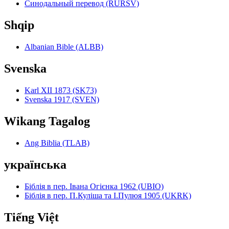
Синодальный перевод (RURSV)
Shqip
Albanian Bible (ALBB)
Svenska
Karl XII 1873 (SK73)
Svenska 1917 (SVEN)
Wikang Tagalog
Ang Biblia (TLAB)
українська
Біблія в пер. Івана Огієнка 1962 (UBIO)
Біблія в пер. П.Куліша та І.Пулюя 1905 (UKRK)
Tiếng Việt