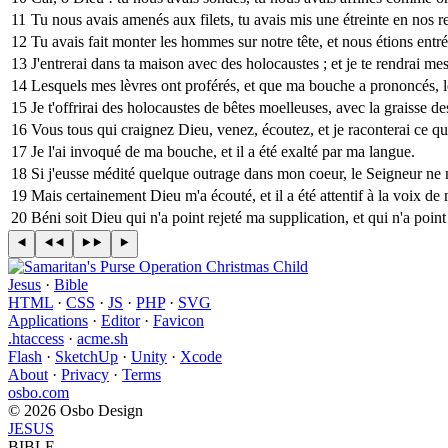
11
Tu nous avais amenés aux filets, tu avais mis une étreinte en nos re
12
Tu avais fait monter les hommes sur notre tête, et nous étions entrés 
13
J'entrerai dans ta maison avec des holocaustes ; et je te rendrai me
14
Lesquels mes lèvres ont proférés, et que ma bouche a prononcés, lo
15
Je t'offrirai des holocaustes de bêtes moelleuses, avec la graisse de
16
Vous tous qui craignez Dieu, venez, écoutez, et je raconterai ce qu
17
Je l'ai invoqué de ma bouche, et il a été exalté par ma langue.
18
Si j'eusse médité quelque outrage dans mon coeur, le Seigneur ne 
19
Mais certainement Dieu m'a écouté, et il a été attentif à la voix de
20
Béni soit Dieu qui n'a point rejeté ma supplication, et qui n'a point
Jesus
·
Bible
HTML
·
CSS
·
JS
·
PHP
·
SVG
Applications
·
Editor
·
Favicon
.htaccess
·
acme.sh
Flash
·
SketchUp
·
Unity
·
Xcode
About
·
Privacy
·
Terms
osbo.com
© 2026 Osbo Design
JESUS
BIBLE