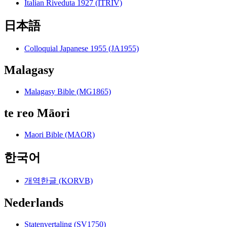
Italian Riveduta 1927 (ITRIV)
日本語
Colloquial Japanese 1955 (JA1955)
Malagasy
Malagasy Bible (MG1865)
te reo Māori
Maori Bible (MAOR)
한국어
개역한글 (KORVB)
Nederlands
Statenvertaling (SV1750)