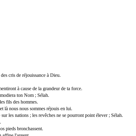
 des cris de réjouissance à Dieu.
mentiront à cause de la grandeur de ta force.
salmodiera ton Nom ; Sélah.
 les fils des hommes.
; et là nous nous sommes réjouis en lui.
sur les nations ; les revêches ne se pourront point élever ; Sélah.
.
 nos pieds bronchassent.
affine l'argent.