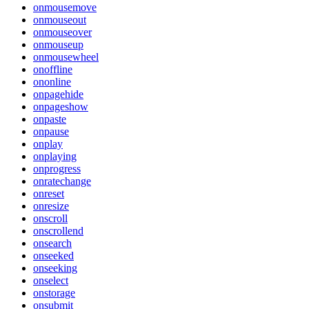
onmousemove
onmouseout
onmouseover
onmouseup
onmousewheel
onoffline
ononline
onpagehide
onpageshow
onpaste
onpause
onplay
onplaying
onprogress
onratechange
onreset
onresize
onscroll
onscrollend
onsearch
onseeked
onseeking
onselect
onstorage
onsubmit