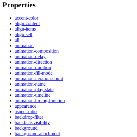
Properties
accent-color
align-content
align-items
align-self
all
animation
animation-composition
animation-delay
animation-direction
animation-duration
animation-fill-mode
animation-iteration-count
animation-name
animation-play-state
animation-timeline
animation-timing-function
appearance
aspect-ratio
backdrop-filter
backface-visibility
background
background-attachment