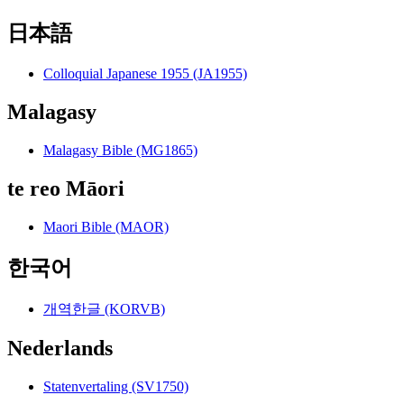
日本語
Colloquial Japanese 1955 (JA1955)
Malagasy
Malagasy Bible (MG1865)
te reo Māori
Maori Bible (MAOR)
한국어
개역한글 (KORVB)
Nederlands
Statenvertaling (SV1750)