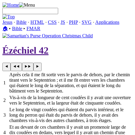
Jesus
·
Bible
·
HTML
·
CSS
·
JS
·
PHP
·
SVG
·
Applications
🏠︎
▸
Bible
▸
FMAR
Ézéchiel 42
Après cela il me fit sortir vers le parvis de dehors, par le chemin
tirant vers le Septentrion ; et il me fit entrer vers les chambres
1
qui étaient le long de la séparation, et qui étaient le long du
bâtiment vers le Septentrion.
Vis-à-vis de la longueur de cent coudées il y avait une ouverture
2
vers le Septentrion, et la largeur était de cinquante coudées.
Le long de vingt coudées qui étaient du parvis intérieur, et le
3
long du perron qui était du parvis de dehors, il y avait des
chambres vis-à-vis des autres chambres, à trois étages.
Et au devant de ces chambres il y avait un promenoir large de
4
dix coudées en dedans, vers lequel il y avait un chemin d'une