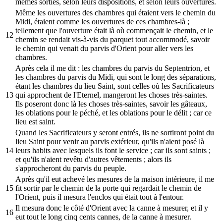
mêmes sorties, selon leurs dispositions, et selon leurs ouvertures.
Même les ouvertures des chambres qui étaient vers le chemin du
Midi, étaient comme les ouvertures de ces chambres-là ;
tellement que l'ouverture était là où commençait le chemin, et le
12
chemin se rendait vis-à-vis du parquet tout accommodé, savoir
le chemin qui venait du parvis d'Orient pour aller vers les
chambres.
Après cela il me dit : les chambres du parvis du Septentrion, et
les chambres du parvis du Midi, qui sont le long des séparations,
étant les chambres du lieu Saint, sont celles où les Sacrificateurs
13
qui approchent de l'Eternel, mangeront les choses très-saintes.
Ils poseront donc là les choses très-saintes, savoir les gâteaux,
les oblations pour le péché, et les oblations pour le délit ; car ce
lieu est saint.
Quand les Sacrificateurs y seront entrés, ils ne sortiront point du
lieu Saint pour venir au parvis extérieur, qu'ils n'aient posé là
14
leurs habits avec lesquels ils font le service ; car ils sont saints ;
et qu'ils n'aient revêtu d'autres vêtements ; alors ils
s'approcheront du parvis du peuple.
Après qu'il eut achevé les mesures de la maison intérieure, il me
15
fit sortir par le chemin de la porte qui regardait le chemin de
l'Orient, puis il mesura l'enclos qui était tout à l'entour.
Il mesura donc le côté d'Orient avec la canne à mesurer, et il y
16
eut tout le long cinq cents cannes, de la canne à mesurer.