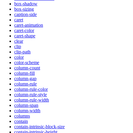
box-shadow
box-sizing
caption-side
caret
caret-animation
caret-color
caret-shape
clear
clip
clip-path
color
color-scheme
column-count
column-fill
column-gap
column-rule
column-rule-color
column-rule-style
column-rule-width
column-span
column-width
columns
contain
contain-intrinsic-block-size
contain-intrinsic-height