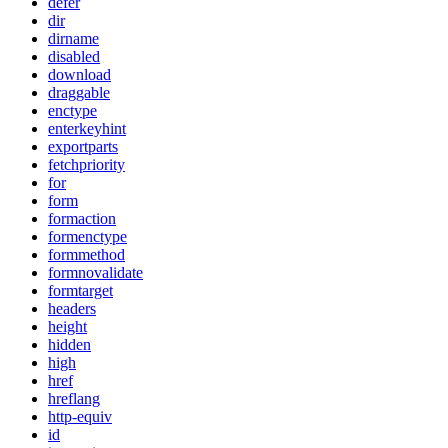
defer
dir
dirname
disabled
download
draggable
enctype
enterkeyhint
exportparts
fetchpriority
for
form
formaction
formenctype
formmethod
formnovalidate
formtarget
headers
height
hidden
high
href
hreflang
http-equiv
id