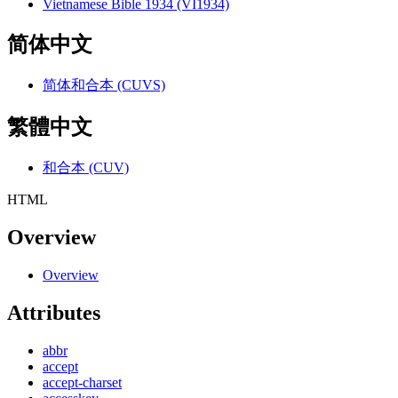
Vietnamese Bible 1934 (VI1934)
简体中文
简体和合本 (CUVS)
繁體中文
和合本 (CUV)
HTML
Overview
Overview
Attributes
abbr
accept
accept-charset