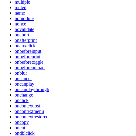
multiple
muted
name
nomodule
nonce
novalidate
onabort
onafterprint
onauxclick
onbeforeinput
onbeforeprint
onbeforetoggle
onbeforeunload
onblur
oncancel
oncanplay
oncanplaythrough
onchange
onclick
oncontextlost
oncontextmenu
oncontextrestored
oncopy
oncut
ondblclick