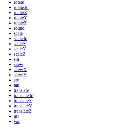
rotate
rotate3d
rotateX
rotateY
rotateZ
round
scale
scale3d
scaleX
scaleY
scaleZ
sin
skew
skewX
skewY
src
tan
translate
translate3d
translateX
translateY
translateZ
url
var