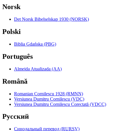
Norsk
Det Norsk Bibelselskap 1930 (NORSK)
Polski
Biblia Gdańska (PBG)
Português
Almeida Atualizada (AA)
Română
Romanian Cornilescu 1928 (RMNN)
Versiunea Dumitru Cornilescu (VDC)
Versiunea Dumitru Cornilescu Corectată (VDCC)
Pyccкий
Синодальный перевод (RURSV)