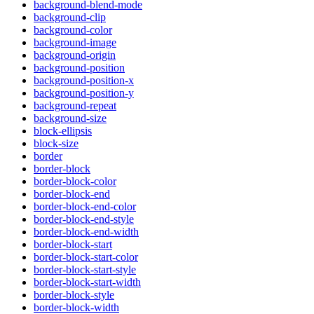
background-blend-mode
background-clip
background-color
background-image
background-origin
background-position
background-position-x
background-position-y
background-repeat
background-size
block-ellipsis
block-size
border
border-block
border-block-color
border-block-end
border-block-end-color
border-block-end-style
border-block-end-width
border-block-start
border-block-start-color
border-block-start-style
border-block-start-width
border-block-style
border-block-width