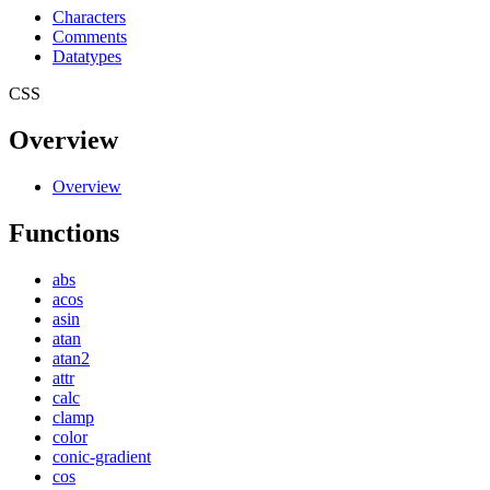
Characters
Comments
Datatypes
CSS
Overview
Overview
Functions
abs
acos
asin
atan
atan2
attr
calc
clamp
color
conic-gradient
cos