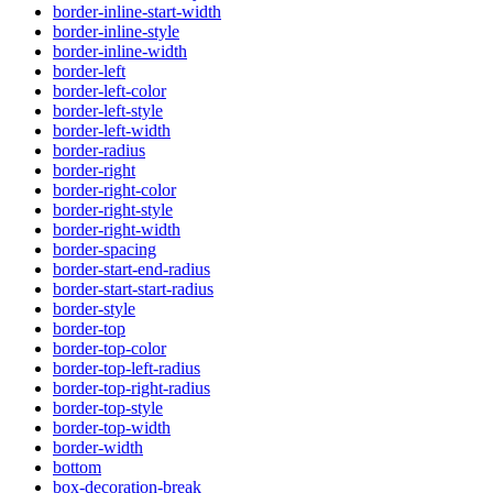
border-inline-start-width
border-inline-style
border-inline-width
border-left
border-left-color
border-left-style
border-left-width
border-radius
border-right
border-right-color
border-right-style
border-right-width
border-spacing
border-start-end-radius
border-start-start-radius
border-style
border-top
border-top-color
border-top-left-radius
border-top-right-radius
border-top-style
border-top-width
border-width
bottom
box-decoration-break