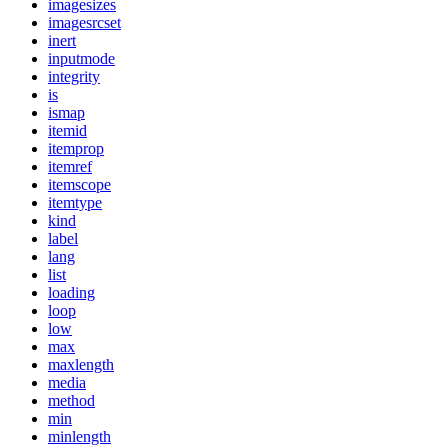
imagesizes
imagesrcset
inert
inputmode
integrity
is
ismap
itemid
itemprop
itemref
itemscope
itemtype
kind
label
lang
list
loading
loop
low
max
maxlength
media
method
min
minlength