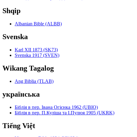
Shqip
Albanian Bible (ALBB)
Svenska
Karl XII 1873 (SK73)
Svenska 1917 (SVEN)
Wikang Tagalog
Ang Biblia (TLAB)
українська
Біблія в пер. Івана Огієнка 1962 (UBIO)
Біблія в пер. П.Куліша та І.Пулюя 1905 (UKRK)
Tiếng Việt