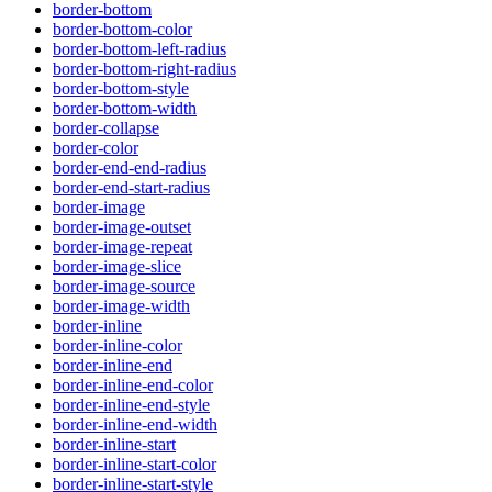
border-bottom
border-bottom-color
border-bottom-left-radius
border-bottom-right-radius
border-bottom-style
border-bottom-width
border-collapse
border-color
border-end-end-radius
border-end-start-radius
border-image
border-image-outset
border-image-repeat
border-image-slice
border-image-source
border-image-width
border-inline
border-inline-color
border-inline-end
border-inline-end-color
border-inline-end-style
border-inline-end-width
border-inline-start
border-inline-start-color
border-inline-start-style