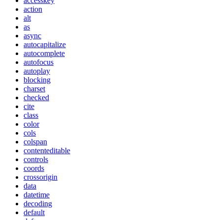
accesskey
action
alt
as
async
autocapitalize
autocomplete
autofocus
autoplay
blocking
charset
checked
cite
class
color
cols
colspan
contenteditable
controls
coords
crossorigin
data
datetime
decoding
default