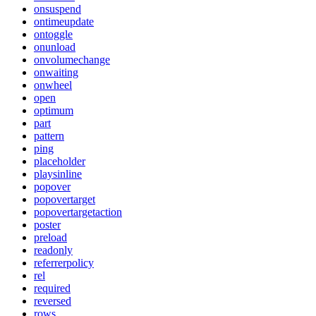
onsuspend
ontimeupdate
ontoggle
onunload
onvolumechange
onwaiting
onwheel
open
optimum
part
pattern
ping
placeholder
playsinline
popover
popovertarget
popovertargetaction
poster
preload
readonly
referrerpolicy
rel
required
reversed
rows