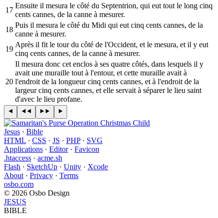
Ensuite il mesura le côté du Septentrion, qui eut tout le long cinq
17
cents cannes, de la canne à mesurer.
Puis il mesura le côté du Midi qui eut cinq cents cannes, de la
18
canne à mesurer.
Après il fit le tour du côté de l'Occident, et le mesura, et il y eut
19
cinq cents cannes, de la canne à mesurer.
Il mesura donc cet enclos à ses quatre côtés, dans lesquels il y
avait une muraille tout à l'entour, et cette muraille avait à
20
l'endroit de la longueur cinq cents cannes, et à l'endroit de la
largeur cinq cents cannes, et elle servait à séparer le lieu saint
d'avec le lieu profane.
Jesus
·
Bible
HTML
·
CSS
·
JS
·
PHP
·
SVG
Applications
·
Editor
·
Favicon
.htaccess
·
acme.sh
Flash
·
SketchUp
·
Unity
·
Xcode
About
·
Privacy
·
Terms
osbo.com
© 2026 Osbo Design
JESUS
BIBLE