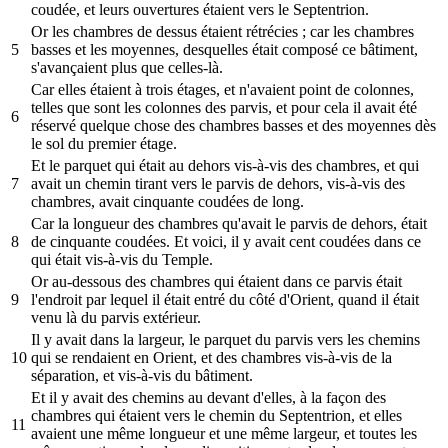
coudée, et leurs ouvertures étaient vers le Septentrion.
Or les chambres de dessus étaient rétrécies ; car les chambres
5
basses et les moyennes, desquelles était composé ce bâtiment,
s'avançaient plus que celles-là.
Car elles étaient à trois étages, et n'avaient point de colonnes,
telles que sont les colonnes des parvis, et pour cela il avait été
6
réservé quelque chose des chambres basses et des moyennes dès
le sol du premier étage.
Et le parquet qui était au dehors vis-à-vis des chambres, et qui
7
avait un chemin tirant vers le parvis de dehors, vis-à-vis des
chambres, avait cinquante coudées de long.
Car la longueur des chambres qu'avait le parvis de dehors, était
8
de cinquante coudées. Et voici, il y avait cent coudées dans ce
qui était vis-à-vis du Temple.
Or au-dessous des chambres qui étaient dans ce parvis était
9
l'endroit par lequel il était entré du côté d'Orient, quand il était
venu là du parvis extérieur.
Il y avait dans la largeur, le parquet du parvis vers les chemins
10
qui se rendaient en Orient, et des chambres vis-à-vis de la
séparation, et vis-à-vis du bâtiment.
Et il y avait des chemins au devant d'elles, à la façon des
chambres qui étaient vers le chemin du Septentrion, et elles
11
avaient une même longueur et une même largeur, et toutes les