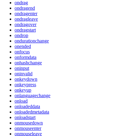
ondrag
ondragend
ondragenter
ondragleave
ondragover
ondragstart
ondrop
ondurationchange
onended
onfocus
onformdata
onhashchange
oninput
oninvalid
onkeydown
onkeypress
onkeyup
onlanguagechange
onload
onloadeddata
onloadedmetadata
onloadstart
onmousedown
onmouseenter
onmouseleave