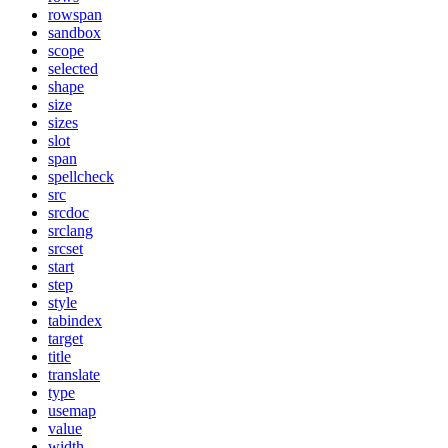
rowspan
sandbox
scope
selected
shape
size
sizes
slot
span
spellcheck
src
srcdoc
srclang
srcset
start
step
style
tabindex
target
title
translate
type
usemap
value
width