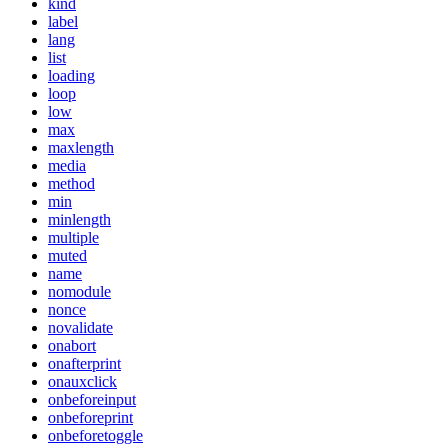
kind
label
lang
list
loading
loop
low
max
maxlength
media
method
min
minlength
multiple
muted
name
nomodule
nonce
novalidate
onabort
onafterprint
onauxclick
onbeforeinput
onbeforeprint
onbeforetoggle