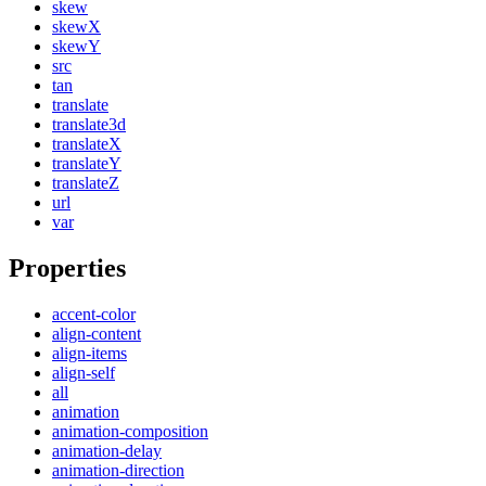
skew
skewX
skewY
src
tan
translate
translate3d
translateX
translateY
translateZ
url
var
Properties
accent-color
align-content
align-items
align-self
all
animation
animation-composition
animation-delay
animation-direction