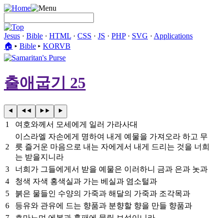
Jesus
·
Bible
·
HTML
·
CSS
·
JS
·
PHP
·
SVG
·
Applications
🏠︎
▸
Bible
▸
KORVB
출애굽기 25
1
여호와께서 모세에게 일러 가라사대
이스라엘 자손에게 명하여 내게 예물을 가져오라 하고 무
2
릇 즐거운 마음으로 내는 자에게서 내게 드리는 것을 너희
는 받을지니라
3
너희가 그들에게서 받을 예물은 이러하니 금과 은과 놋과
4
청색 자색 홍색실과 가는 베실과 염소털과
5
붉은 물들인 수양의 가죽과 해달의 가죽과 조각목과
6
등유와 관유에 드는 향품과 분향할 향을 만들 향품과
7
호마노며 에봇과 흉패에 물릴 보석이니라