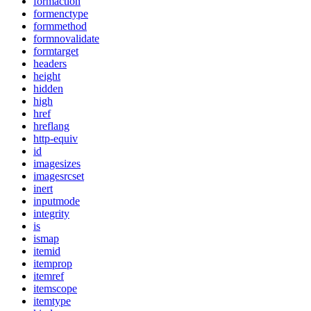
formaction
formenctype
formmethod
formnovalidate
formtarget
headers
height
hidden
high
href
hreflang
http-equiv
id
imagesizes
imagesrcset
inert
inputmode
integrity
is
ismap
itemid
itemprop
itemref
itemscope
itemtype