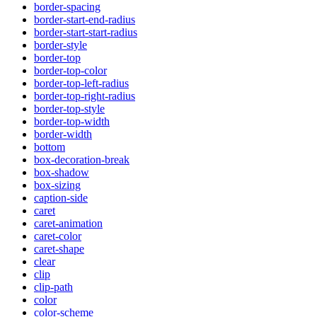
border-spacing
border-start-end-radius
border-start-start-radius
border-style
border-top
border-top-color
border-top-left-radius
border-top-right-radius
border-top-style
border-top-width
border-width
bottom
box-decoration-break
box-shadow
box-sizing
caption-side
caret
caret-animation
caret-color
caret-shape
clear
clip
clip-path
color
color-scheme