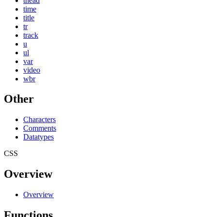
thead
time
title
tr
track
u
ul
var
video
wbr
Other
Characters
Comments
Datatypes
CSS
Overview
Overview
Functions