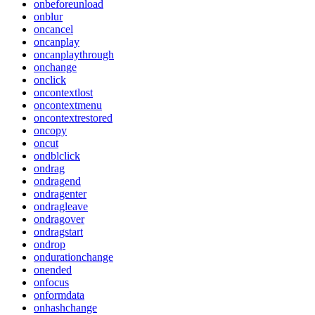
onbeforeunload
onblur
oncancel
oncanplay
oncanplaythrough
onchange
onclick
oncontextlost
oncontextmenu
oncontextrestored
oncopy
oncut
ondblclick
ondrag
ondragend
ondragenter
ondragleave
ondragover
ondragstart
ondrop
ondurationchange
onended
onfocus
onformdata
onhashchange