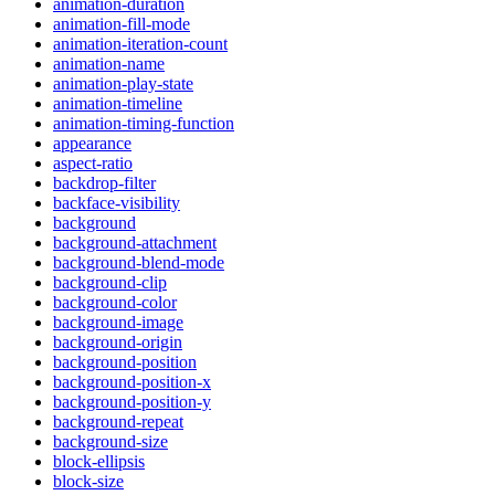
animation-duration
animation-fill-mode
animation-iteration-count
animation-name
animation-play-state
animation-timeline
animation-timing-function
appearance
aspect-ratio
backdrop-filter
backface-visibility
background
background-attachment
background-blend-mode
background-clip
background-color
background-image
background-origin
background-position
background-position-x
background-position-y
background-repeat
background-size
block-ellipsis
block-size