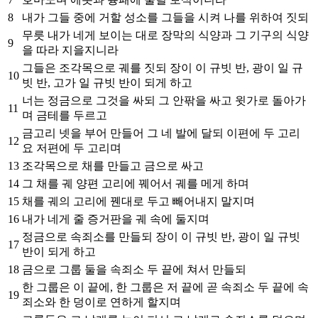
8
내가 그들 중에 거할 성소를 그들을 시켜 나를 위하여 짓되
무릇 내가 네게 보이는 대로 장막의 식양과 그 기구의 식양
9
을 따라 지을지니라
그들은 조각목으로 궤를 짓되 장이 이 규빗 반, 광이 일 규
10
빗 반, 고가 일 규빗 반이 되게 하고
너는 정금으로 그것을 싸되 그 안팎을 싸고 윗가로 돌아가
11
며 금테를 두르고
금고리 넷을 부어 만들어 그 네 발에 달되 이편에 두 고리
12
요 저편에 두 고리며
13
조각목으로 채를 만들고 금으로 싸고
14
그 채를 궤 양편 고리에 꿰어서 궤를 메게 하며
15
채를 궤의 고리에 꿴대로 두고 빼어내지 말지며
16
내가 네게 줄 증거판을 궤 속에 둘지며
정금으로 속죄소를 만들되 장이 이 규빗 반, 광이 일 규빗
17
반이 되게 하고
18
금으로 그룹 둘을 속죄소 두 끝에 쳐서 만들되
한 그룹은 이 끝에, 한 그룹은 저 끝에 곧 속죄소 두 끝에 속
19
죄소와 한 덩이로 연하게 할지며