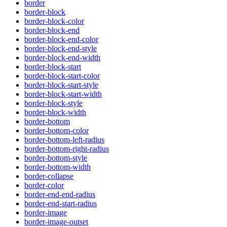
border
border-block
border-block-color
border-block-end
border-block-end-color
border-block-end-style
border-block-end-width
border-block-start
border-block-start-color
border-block-start-style
border-block-start-width
border-block-style
border-block-width
border-bottom
border-bottom-color
border-bottom-left-radius
border-bottom-right-radius
border-bottom-style
border-bottom-width
border-collapse
border-color
border-end-end-radius
border-end-start-radius
border-image
border-image-outset