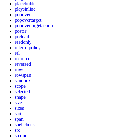
placeholder
playsinline
popover
popovertarget
popovertargetaction
poster
preload
readonly
referrerpolicy
rel
required
reversed
rows
rowspan
sandbox
scope
selected
shape
size
sizes
slot
span
spellcheck
src
srcdoc