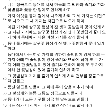
너는 정금으로 등대를 쳐서 만들되 그 밑판과 줄기와 잔과
31
꽃받침과 꽃을 한 덩이로 연하게 하고
가지 여섯을 등대 곁에서 나오게 하되 그 세 가지는 이편으
32
로 나오고 그 세 가지는 저편으로 나오게 하며
이편 가지에 살구꽃 형상의 잔 셋과 꽃받침과 꽃이 있게 하
33
고 저편 가지에도 살구꽃 형상의 잔 셋과 꽃받침과 꽃이 있
게 하여 등대에서 나온 여섯 가지를 같게 할지며
등대 줄기에는 살구꽃 형상의 잔 넷과 꽃받침과 꽃이 있게
34
하고
등대에서 나온 여섯 가지를 위하여 꽃받침이 있게 하되 두
가지 아래 한 꽃받침이 있어 줄기와 연하게 하며 또 두 가
35
지 아래 한 꽃받침이 있어 줄기와 연하게 하며 또 두 가지
아래 한 꽃받침이 있어 줄기와 연하게 하고
그 꽃받침과 가지를 줄기와 연하게 하여 전부를 정금으로
36
쳐 만들고
37
등잔 일곱을 만들어 그 위에 두어 앞을 비추게 하며
38
그 불집게와 불똥 그릇도 정금으로 만들지니
39
등대와 이 모든 기구를 정금 한 달란트로 만들되
40
너는 삼가 이 산에서 네게 보인 식양대로 할지니라