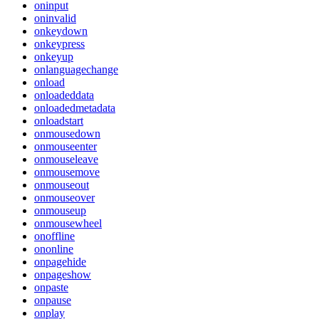
oninput
oninvalid
onkeydown
onkeypress
onkeyup
onlanguagechange
onload
onloadeddata
onloadedmetadata
onloadstart
onmousedown
onmouseenter
onmouseleave
onmousemove
onmouseout
onmouseover
onmouseup
onmousewheel
onoffline
ononline
onpagehide
onpageshow
onpaste
onpause
onplay