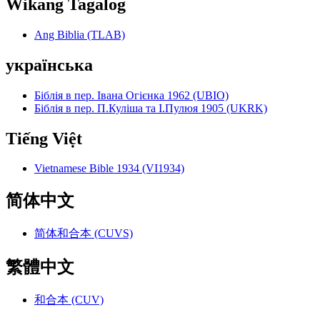
Wikang Tagalog
Ang Biblia (TLAB)
українська
Біблія в пер. Івана Огієнка 1962 (UBIO)
Біблія в пер. П.Куліша та І.Пулюя 1905 (UKRK)
Tiếng Việt
Vietnamese Bible 1934 (VI1934)
简体中文
简体和合本 (CUVS)
繁體中文
和合本 (CUV)