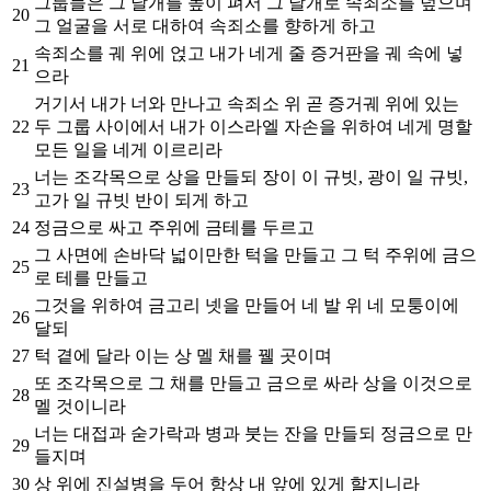
그룹들은 그 날개를 높이 펴서 그 날개로 속죄소를 덮으며
20
그 얼굴을 서로 대하여 속죄소를 향하게 하고
속죄소를 궤 위에 얹고 내가 네게 줄 증거판을 궤 속에 넣
21
으라
거기서 내가 너와 만나고 속죄소 위 곧 증거궤 위에 있는
22
두 그룹 사이에서 내가 이스라엘 자손을 위하여 네게 명할
모든 일을 네게 이르리라
너는 조각목으로 상을 만들되 장이 이 규빗, 광이 일 규빗,
23
고가 일 규빗 반이 되게 하고
24
정금으로 싸고 주위에 금테를 두르고
그 사면에 손바닥 넓이만한 턱을 만들고 그 턱 주위에 금으
25
로 테를 만들고
그것을 위하여 금고리 넷을 만들어 네 발 위 네 모퉁이에
26
달되
27
턱 곁에 달라 이는 상 멜 채를 꿸 곳이며
또 조각목으로 그 채를 만들고 금으로 싸라 상을 이것으로
28
멜 것이니라
너는 대접과 숟가락과 병과 붓는 잔을 만들되 정금으로 만
29
들지며
30
상 위에 진설병을 두어 항상 내 앞에 있게 할지니라