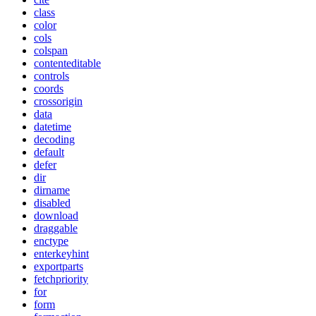
class
color
cols
colspan
contenteditable
controls
coords
crossorigin
data
datetime
decoding
default
defer
dir
dirname
disabled
download
draggable
enctype
enterkeyhint
exportparts
fetchpriority
for
form