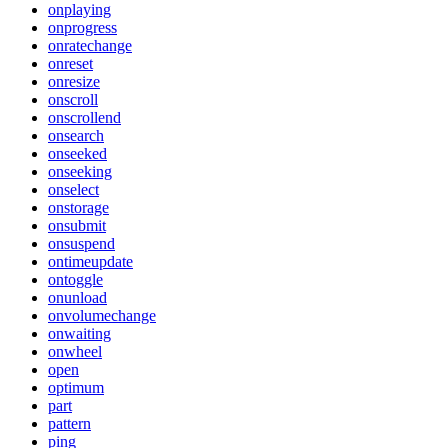
onplaying
onprogress
onratechange
onreset
onresize
onscroll
onscrollend
onsearch
onseeked
onseeking
onselect
onstorage
onsubmit
onsuspend
ontimeupdate
ontoggle
onunload
onvolumechange
onwaiting
onwheel
open
optimum
part
pattern
ping