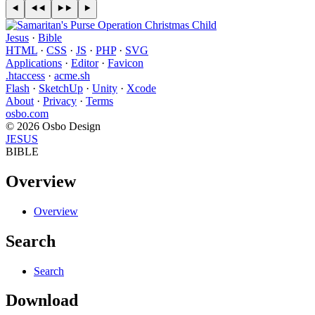
Jesus
·
Bible
HTML
·
CSS
·
JS
·
PHP
·
SVG
Applications
·
Editor
·
Favicon
.htaccess
·
acme.sh
Flash
·
SketchUp
·
Unity
·
Xcode
About
·
Privacy
·
Terms
osbo.com
© 2026 Osbo Design
JESUS
BIBLE
Overview
Overview
Search
Search
Download