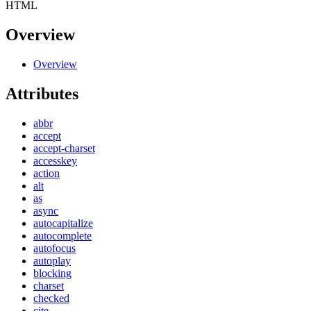
HTML
Overview
Overview
Attributes
abbr
accept
accept-charset
accesskey
action
alt
as
async
autocapitalize
autocomplete
autofocus
autoplay
blocking
charset
checked
cite