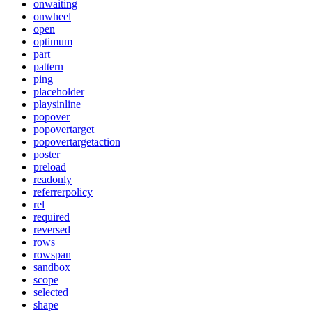
onwaiting
onwheel
open
optimum
part
pattern
ping
placeholder
playsinline
popover
popovertarget
popovertargetaction
poster
preload
readonly
referrerpolicy
rel
required
reversed
rows
rowspan
sandbox
scope
selected
shape