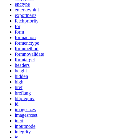
enctype
enterkeyhint
exportparts
fetchpriority
for
form
formaction
formenctype
formmethod
formnovalidate
formtarget
headers
height
hidden
high
href
hreflang
http-equiv
id
imagesizes
imagesrcset
inert
inputmode
integrity
is