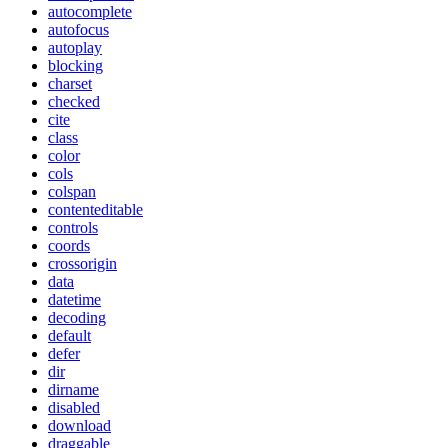
autocomplete
autofocus
autoplay
blocking
charset
checked
cite
class
color
cols
colspan
contenteditable
controls
coords
crossorigin
data
datetime
decoding
default
defer
dir
dirname
disabled
download
draggable