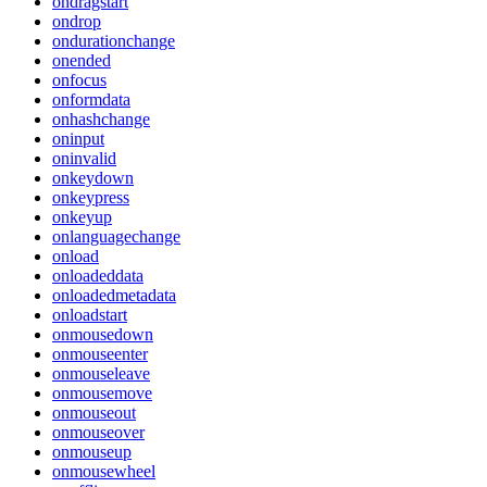
ondragstart
ondrop
ondurationchange
onended
onfocus
onformdata
onhashchange
oninput
oninvalid
onkeydown
onkeypress
onkeyup
onlanguagechange
onload
onloadeddata
onloadedmetadata
onloadstart
onmousedown
onmouseenter
onmouseleave
onmousemove
onmouseout
onmouseover
onmouseup
onmousewheel