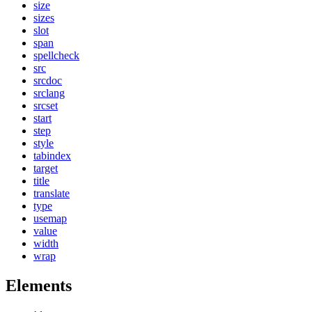
size
sizes
slot
span
spellcheck
src
srcdoc
srclang
srcset
start
step
style
tabindex
target
title
translate
type
usemap
value
width
wrap
Elements