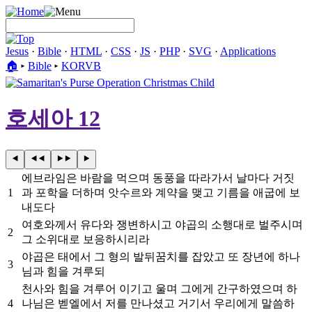
Jesus
·
Bible
·
HTML
·
CSS
·
JS
·
PHP
·
SVG
·
Applications
🏠︎
▸
Bible
▸
KORVB
호세아 12
에브라임은 바람을 먹으며 동풍을 따라가서 날마다 거짓
1
과 포학을 더하며 앗수르와 계약을 맺고 기름을 애굽에 보
내도다
여호와께서 유다와 쟁변하시고 야곱의 소행대로 벌주시며
2
그 소위대로 보응하시리라
야곱은 태에서 그 형의 발뒤꿈치를 잡았고 또 장년에 하나
3
님과 힘을 겨루되
천사와 힘을 겨루어 이기고 울며 그에게 간구하였으며 하
4
나님은 벧엘에서 저를 만나셨고 거기서 우리에게 말씀하