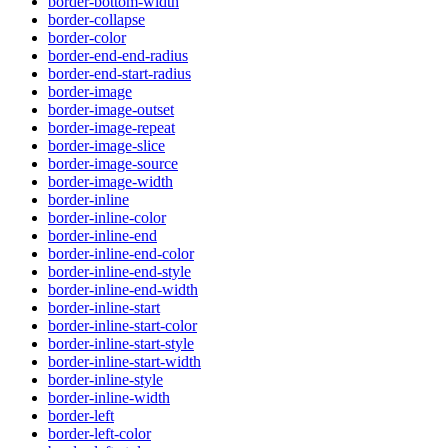
border-bottom-width
border-collapse
border-color
border-end-end-radius
border-end-start-radius
border-image
border-image-outset
border-image-repeat
border-image-slice
border-image-source
border-image-width
border-inline
border-inline-color
border-inline-end
border-inline-end-color
border-inline-end-style
border-inline-end-width
border-inline-start
border-inline-start-color
border-inline-start-style
border-inline-start-width
border-inline-style
border-inline-width
border-left
border-left-color