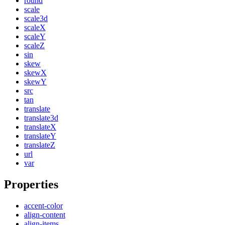
round
scale
scale3d
scaleX
scaleY
scaleZ
sin
skew
skewX
skewY
src
tan
translate
translate3d
translateX
translateY
translateZ
url
var
Properties
accent-color
align-content
align-items