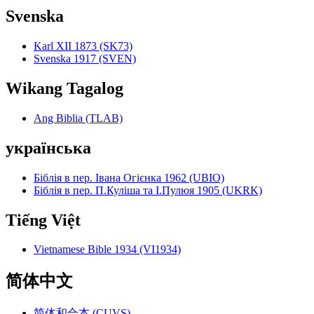
Svenska
Karl XII 1873 (SK73)
Svenska 1917 (SVEN)
Wikang Tagalog
Ang Biblia (TLAB)
українська
Біблія в пер. Івана Огієнка 1962 (UBIO)
Біблія в пер. П.Куліша та І.Пулюя 1905 (UKRK)
Tiếng Việt
Vietnamese Bible 1934 (VI1934)
简体中文
简体和合本 (CUVS)