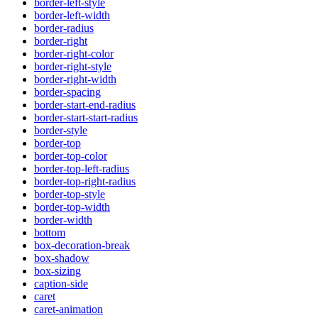
border-left-style
border-left-width
border-radius
border-right
border-right-color
border-right-style
border-right-width
border-spacing
border-start-end-radius
border-start-start-radius
border-style
border-top
border-top-color
border-top-left-radius
border-top-right-radius
border-top-style
border-top-width
border-width
bottom
box-decoration-break
box-shadow
box-sizing
caption-side
caret
caret-animation