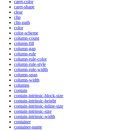
caret-color
caret-shape
clear
clip
clip-path
color
color-scheme
column-count
column-fill
column-gap
column-rule
column-rule-color
column-rule-style
column-rule-width
column-span
column-width
columns
contain
contain-intrinsic-block-size
contain-intrinsic-height
contain-intrinsic-inline-size
contain-intrinsic-size
contain-intrinsic-width
container
container-name