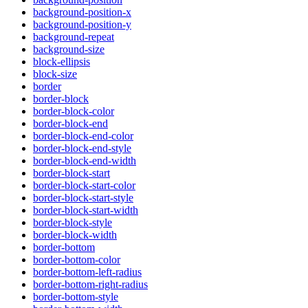
background-position-x
background-position-y
background-repeat
background-size
block-ellipsis
block-size
border
border-block
border-block-color
border-block-end
border-block-end-color
border-block-end-style
border-block-end-width
border-block-start
border-block-start-color
border-block-start-style
border-block-start-width
border-block-style
border-block-width
border-bottom
border-bottom-color
border-bottom-left-radius
border-bottom-right-radius
border-bottom-style