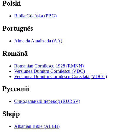
Polski
Biblia Gdańska (PBG)
Português
Almeida Atualizada (AA)
Română
Romanian Cornilescu 1928 (RMNN)
Versiunea Dumitru Cornilescu (VDC)
Versiunea Dumitru Cornilescu Corectată (VDCC)
Pyccкий
Синодальный перевод (RURSV)
Shqip
Albanian Bible (ALBB)