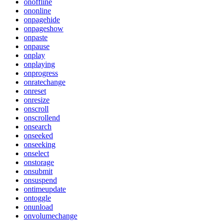
onoffline
ononline
onpagehide
onpageshow
onpaste
onpause
onplay
onplaying
onprogress
onratechange
onreset
onresize
onscroll
onscrollend
onsearch
onseeked
onseeking
onselect
onstorage
onsubmit
onsuspend
ontimeupdate
ontoggle
onunload
onvolumechange