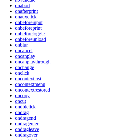
onabort
onafterprint
onauxclick
onbeforeinput
onbeforeprint
onbeforetoggle
onbeforeunload
onblur
oncancel
oncanplay
oncanplaythrough
onchange
onclick
oncontextlost
oncontextmenu
oncontextrestored
oncopy
oncut
ondblclick
ondrag
ondragend
ondragenter
ondragleave
ondragover