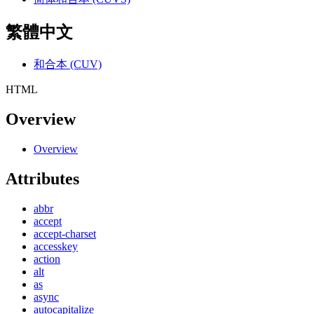
繁體中文
和合本 (CUV)
HTML
Overview
Overview
Attributes
abbr
accept
accept-charset
accesskey
action
alt
as
async
autocapitalize