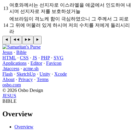
여호와께서는 선지자로 이스라엘을 애굽에서 인도하여 내
13
시며 선지자로 저를 보호하셨거늘
에브라임이 격노케 함이 극심하였으니 그 주께서 그 피로
14
그 위에 머물러 있게 하시며 저의 수치를 저에게 돌리시리
라
Jesus
·
Bible
HTML
·
CSS
·
JS
·
PHP
·
SVG
Applications
·
Editor
·
Favicon
.htaccess
·
acme.sh
Flash
·
SketchUp
·
Unity
·
Xcode
About
·
Privacy
·
Terms
osbo.com
© 2026 Osbo Design
JESUS
BIBLE
Overview
Overview