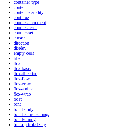
container-type
content
content-visibility
continue
counter-increment
counter-reset
counter-set
cursor
direction
display
empty-cells
filter
flex
flex-basis
flex-direction
flex-flow
flex-grow
flex-shrink
flex-wrap
float
font
font-family
font-feature-settings
font-kerning
font-optical-sizing