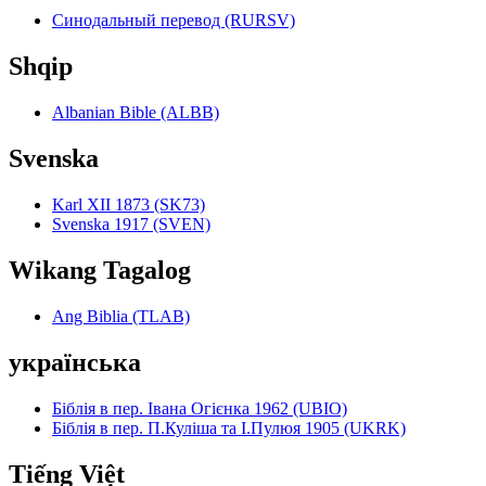
Синодальный перевод (RURSV)
Shqip
Albanian Bible (ALBB)
Svenska
Karl XII 1873 (SK73)
Svenska 1917 (SVEN)
Wikang Tagalog
Ang Biblia (TLAB)
українська
Біблія в пер. Івана Огієнка 1962 (UBIO)
Біблія в пер. П.Куліша та І.Пулюя 1905 (UKRK)
Tiếng Việt