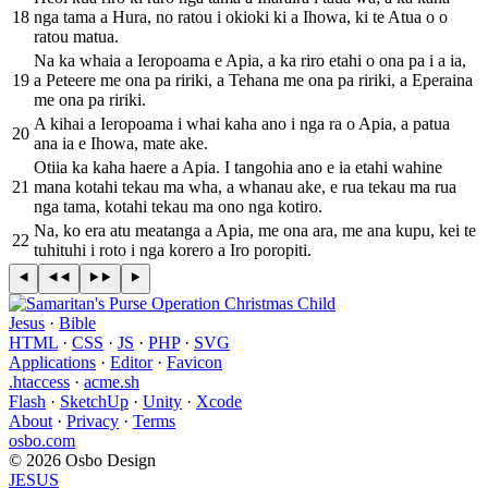
18
nga tama a Hura, no ratou i okioki ki a Ihowa, ki te Atua o o
ratou matua.
Na ka whaia a Ieropoama e Apia, a ka riro etahi o ona pa i a ia,
19
a Peteere me ona pa ririki, a Tehana me ona pa ririki, a Eperaina
me ona pa ririki.
A kihai a Ieropoama i whai kaha ano i nga ra o Apia, a patua
20
ana ia e Ihowa, mate ake.
Otiia ka kaha haere a Apia. I tangohia ano e ia etahi wahine
21
mana kotahi tekau ma wha, a whanau ake, e rua tekau ma rua
nga tama, kotahi tekau ma ono nga kotiro.
Na, ko era atu meatanga a Apia, me ona ara, me ana kupu, kei te
22
tuhituhi i roto i nga korero a Iro poropiti.
Jesus
·
Bible
HTML
·
CSS
·
JS
·
PHP
·
SVG
Applications
·
Editor
·
Favicon
.htaccess
·
acme.sh
Flash
·
SketchUp
·
Unity
·
Xcode
About
·
Privacy
·
Terms
osbo.com
© 2026 Osbo Design
JESUS