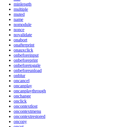
minlength
multiple
muted
name
nomodule
nonce
novalidate
onabort
onafterprint
onauxclick
onbeforeinput
onbeforeprint
onbeforetoggle
onbeforeunload
onblur
oncancel
oncanplay
oncanplaythrough
onchange
onclick
oncontextlost
oncontextmenu
oncontextrestored
oncopy
oncut