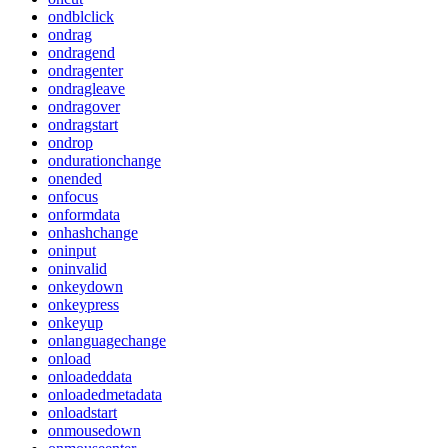
ondblclick
ondrag
ondragend
ondragenter
ondragleave
ondragover
ondragstart
ondrop
ondurationchange
onended
onfocus
onformdata
onhashchange
oninput
oninvalid
onkeydown
onkeypress
onkeyup
onlanguagechange
onload
onloadeddata
onloadedmetadata
onloadstart
onmousedown