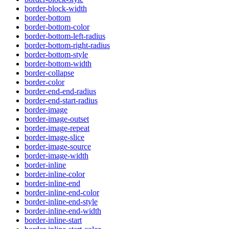
border-block-width
border-bottom
border-bottom-color
border-bottom-left-radius
border-bottom-right-radius
border-bottom-style
border-bottom-width
border-collapse
border-color
border-end-end-radius
border-end-start-radius
border-image
border-image-outset
border-image-repeat
border-image-slice
border-image-source
border-image-width
border-inline
border-inline-color
border-inline-end
border-inline-end-color
border-inline-end-style
border-inline-end-width
border-inline-start