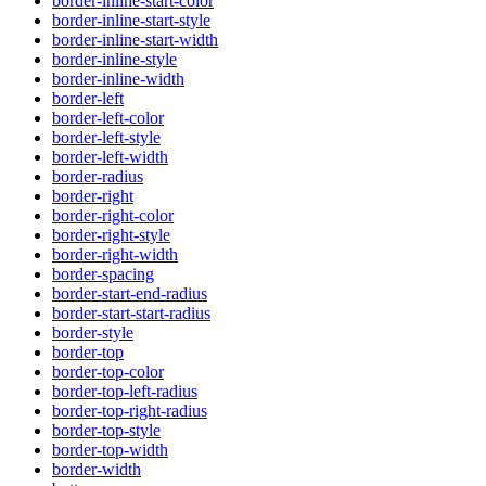
border-inline-start-color
border-inline-start-style
border-inline-start-width
border-inline-style
border-inline-width
border-left
border-left-color
border-left-style
border-left-width
border-radius
border-right
border-right-color
border-right-style
border-right-width
border-spacing
border-start-end-radius
border-start-start-radius
border-style
border-top
border-top-color
border-top-left-radius
border-top-right-radius
border-top-style
border-top-width
border-width