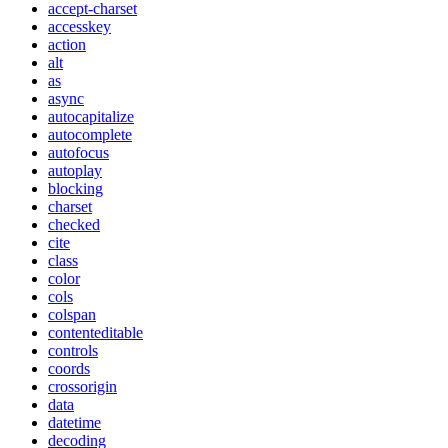
accept-charset
accesskey
action
alt
as
async
autocapitalize
autocomplete
autofocus
autoplay
blocking
charset
checked
cite
class
color
cols
colspan
contenteditable
controls
coords
crossorigin
data
datetime
decoding