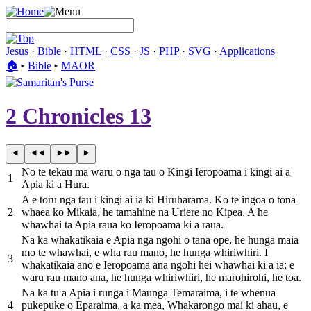
Jesus
·
Bible
·
HTML
·
CSS
·
JS
·
PHP
·
SVG
·
Applications
🏠︎
▸
Bible
▸
MAOR
2 Chronicles 13
No te tekau ma waru o nga tau o Kingi Ieropoama i kingi ai a
1
Apia ki a Hura.
A e toru nga tau i kingi ai ia ki Hiruharama. Ko te ingoa o tona
2
whaea ko Mikaia, he tamahine na Uriere no Kipea. A he
whawhai ta Apia raua ko Ieropoama ki a raua.
Na ka whakatikaia e Apia nga ngohi o tana ope, he hunga maia
mo te whawhai, e wha rau mano, he hunga whiriwhiri. I
3
whakatikaia ano e Ieropoama ana ngohi hei whawhai ki a ia; e
waru rau mano ana, he hunga whiriwhiri, he marohirohi, he toa.
Na ka tu a Apia i runga i Maunga Temaraima, i te whenua
4
pukepuke o Eparaima, a ka mea, Whakarongo mai ki ahau, e