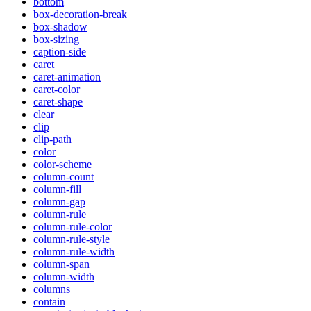
bottom
box-decoration-break
box-shadow
box-sizing
caption-side
caret
caret-animation
caret-color
caret-shape
clear
clip
clip-path
color
color-scheme
column-count
column-fill
column-gap
column-rule
column-rule-color
column-rule-style
column-rule-width
column-span
column-width
columns
contain