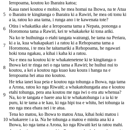
Ieropoama, koutou ko Iharaira katoa;
Kaua ranei koutou e mohio, he mea homai na Ihowa, na te Atua
5
o Iharaira te kingitanga o Iharaira ki a Rawiri, he mea oti tonu ki
a ia, ratou ko ana tama, i runga ano i te kawenata tote?
Otira i whakatika ake a Ieropoama tama a Nepata, pononga a
6
Horomona tama a Rawiri, kei te whakakeke ki tona ariki.
Na ko te huihuinga o etahi tangata wairangi, he tama na Periara,
ki a ia, kua whakapakari i a ratou ki a Rehopoama tama a
7
Horomona, i te mea he taitamariki a Rehopoama, he ngawari
hoki tona ngakau, a kihai i kaha ki a ratou.
Na e mea na koutou ki te whakatenetene ki te kingitanga o
Ihowa kei te ringa nei o nga tama a Rawiri; he huihui nui to
8
koutou, a kei a koutou nga kuao kau koura i hanga na e
Ieropoama hei atua mo koutou.
He teka ianei kua peia e koutou nga tohunga a Ihowa, nga tama
a Arona, ratou ko nga Riwaiti; a whakatohungatia ana e koutou
etahi tohunga, pera ana koutou me nga iwi o era atu whenua?
9
Na, ko te tangata e haere ana ki te whakatohunga i a ia ki te
puru, ki te tama a te kau, ki nga hipi toa e whitu, hei tohunga ia
mo nga mea ehara nei i te atua.
Tena ko matou, ko Ihowa to matou Atua, kihai hoki matou i
10
whakarere i a ia. Na he tohunga a matou e minita ana ki a
Ihowa, ko nga tama a Arona, ko nga Riwaiti kei ta ratou mahi.