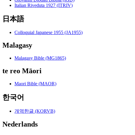
Italian Riveduta 1927 (ITRIV)
日本語
Colloquial Japanese 1955 (JA1955)
Malagasy
Malagasy Bible (MG1865)
te reo Māori
Maori Bible (MAOR)
한국어
개역한글 (KORVB)
Nederlands