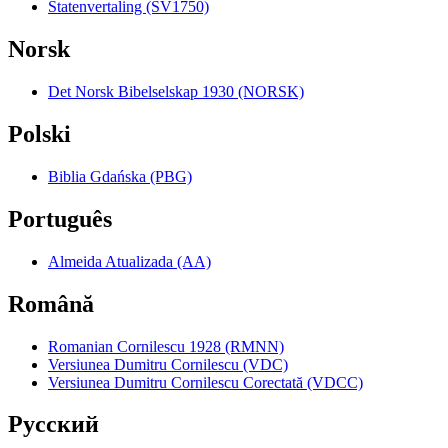
Statenvertaling (SV1750)
Norsk
Det Norsk Bibelselskap 1930 (NORSK)
Polski
Biblia Gdańska (PBG)
Português
Almeida Atualizada (AA)
Română
Romanian Cornilescu 1928 (RMNN)
Versiunea Dumitru Cornilescu (VDC)
Versiunea Dumitru Cornilescu Corectată (VDCC)
Pyccкий