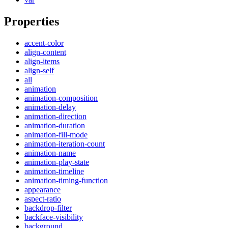
Properties
accent-color
align-content
align-items
align-self
all
animation
animation-composition
animation-delay
animation-direction
animation-duration
animation-fill-mode
animation-iteration-count
animation-name
animation-play-state
animation-timeline
animation-timing-function
appearance
aspect-ratio
backdrop-filter
backface-visibility
background