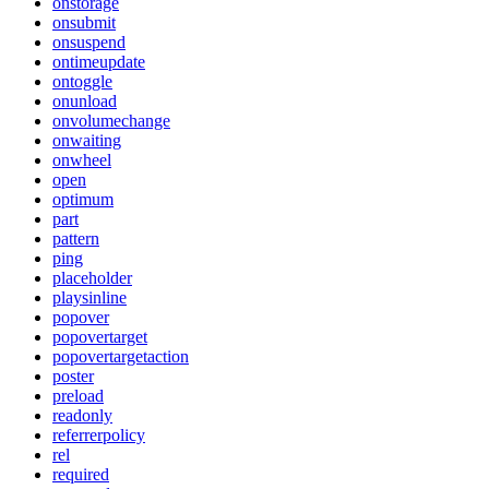
onstorage
onsubmit
onsuspend
ontimeupdate
ontoggle
onunload
onvolumechange
onwaiting
onwheel
open
optimum
part
pattern
ping
placeholder
playsinline
popover
popovertarget
popovertargetaction
poster
preload
readonly
referrerpolicy
rel
required