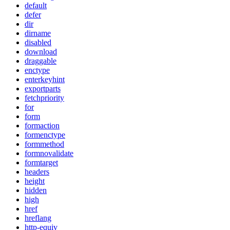
default
defer
dir
dirname
disabled
download
draggable
enctype
enterkeyhint
exportparts
fetchpriority
for
form
formaction
formenctype
formmethod
formnovalidate
formtarget
headers
height
hidden
high
href
hreflang
http-equiv