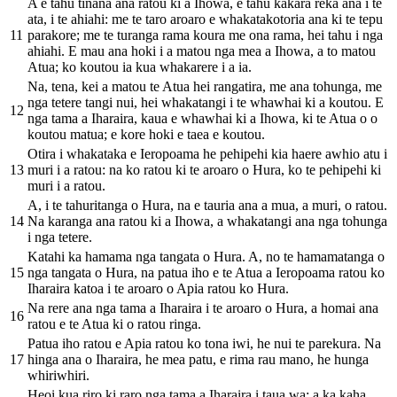
A e tahu tinana ana ratou ki a Ihowa, e tahu kakara reka ana i te
ata, i te ahiahi: me te taro aroaro e whakatakotoria ana ki te tepu
11
parakore; me te turanga rama koura me ona rama, hei tahu i nga
ahiahi. E mau ana hoki i a matou nga mea a Ihowa, a to matou
Atua; ko koutou ia kua whakarere i a ia.
Na, tena, kei a matou te Atua hei rangatira, me ana tohunga, me
nga tetere tangi nui, hei whakatangi i te whawhai ki a koutou. E
12
nga tama a Iharaira, kaua e whawhai ki a Ihowa, ki te Atua o o
koutou matua; e kore hoki e taea e koutou.
Otira i whakataka e Ieropoama he pehipehi kia haere awhio atu i
13
muri i a ratou: na ko ratou ki te aroaro o Hura, ko te pehipehi ki
muri i a ratou.
A, i te tahuritanga o Hura, na e tauria ana a mua, a muri, o ratou.
14
Na karanga ana ratou ki a Ihowa, a whakatangi ana nga tohunga
i nga tetere.
Katahi ka hamama nga tangata o Hura. A, no te hamamatanga o
15
nga tangata o Hura, na patua iho e te Atua a Ieropoama ratou ko
Iharaira katoa i te aroaro o Apia ratou ko Hura.
Na rere ana nga tama a Iharaira i te aroaro o Hura, a homai ana
16
ratou e te Atua ki o ratou ringa.
Patua iho ratou e Apia ratou ko tona iwi, he nui te parekura. Na
17
hinga ana o Iharaira, he mea patu, e rima rau mano, he hunga
whiriwhiri.
Heoi kua riro ki raro nga tama a Iharaira i taua wa; a ka kaha