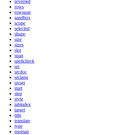
reversed
rows
rowspan
sandbox
scope
selected
shape
size
sizes
slot
span
spellcheck
src
srcdoc
srclang
srcset
start
step
style
tabindex
target
title
translate
type
usemap