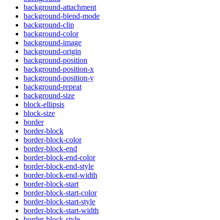
background-attachment
background-blend-mode
background-clip
background-color
background-image
background-origin
background-position
background-position-x
background-position-y
background-repeat
background-size
block-ellipsis
block-size
border
border-block
border-block-color
border-block-end
border-block-end-color
border-block-end-style
border-block-end-width
border-block-start
border-block-start-color
border-block-start-style
border-block-start-width
border-block-style