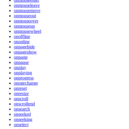
onmouseenter
onmouseleave
onmousemove
onmouseout
onmouseover
onmouseup
onmousewheel
onoffline
ononline
onpagehide
onpageshow
onpaste
onpause
onplay
onplaying
onprogress
onratechange
onreset
onresize
onscroll
onscrollend
onsearch
onseeked
onseeking
onselect