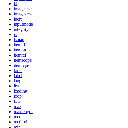
id
imagesizes
imagesrcset
inert
inputmode
integrity
is
ismap
itemid
itemprop
itemref
itemscope
itemtype
kind
label
lang
list
loading
loop
low
max
maxlength
media
method
min