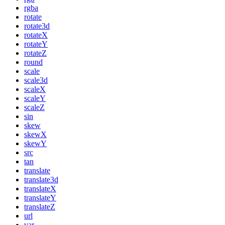
rgba
rotate
rotate3d
rotateX
rotateY
rotateZ
round
scale
scale3d
scaleX
scaleY
scaleZ
sin
skew
skewX
skewY
src
tan
translate
translate3d
translateX
translateY
translateZ
url
var