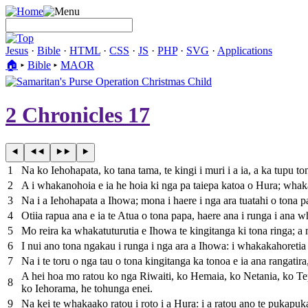
Jesus
·
Bible
·
HTML
·
CSS
·
JS
·
PHP
·
SVG
·
Applications
🏠︎
▸
Bible
▸
MAOR
2 Chronicles 17
1
Na ko Iehohapata, ko tana tama, te kingi i muri i a ia, a ka tupu to
2
A i whakanohoia e ia he hoia ki nga pa taiepa katoa o Hura; whaka
3
Na i a Iehohapata a Ihowa; mona i haere i nga ara tuatahi o tona pa
4
Otiia rapua ana e ia te Atua o tona papa, haere ana i runga i ana wha
5
Mo reira ka whakatuturutia e Ihowa te kingitanga ki tona ringa; a 
6
I nui ano tona ngakau i runga i nga ara a Ihowa: i whakakahoretia 
7
Na i te toru o nga tau o tona kingitanga ka tonoa e ia ana rangatir
A hei hoa mo ratou ko nga Riwaiti, ko Hemaia, ko Netania, ko Te
8
ko Iehorama, he tohunga enei.
9
Na kei te whakaako ratou i roto i a Hura: i a ratou ano te pukapuk