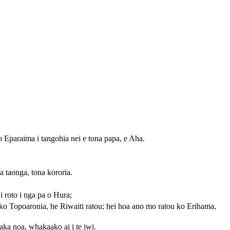
o Eparaima i tangohia nei e tona papa, e Aha.
a taonga, tona kororia.
i roto i nga pa o Hura;
ko Topoaronia, he Riwaiti ratou; hei hoa ano mo ratou ko Erihama,
taka noa, whakaako ai i te iwi.