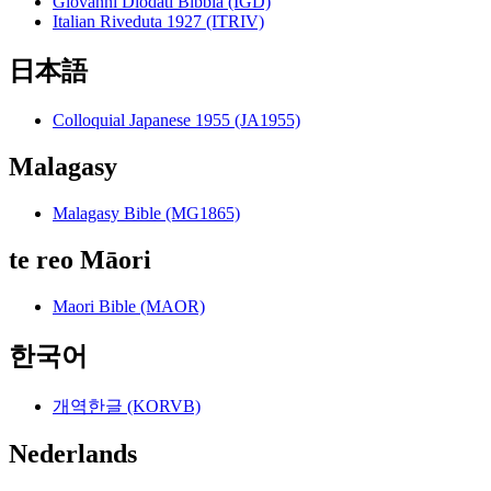
Giovanni Diodati Bibbia (IGD)
Italian Riveduta 1927 (ITRIV)
日本語
Colloquial Japanese 1955 (JA1955)
Malagasy
Malagasy Bible (MG1865)
te reo Māori
Maori Bible (MAOR)
한국어
개역한글 (KORVB)
Nederlands