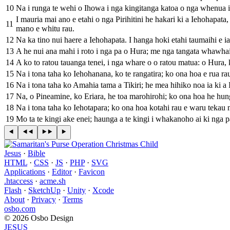
10
Na i runga te wehi o Ihowa i nga kingitanga katoa o nga whenua i t
I mauria mai ano e etahi o nga Pirihitini he hakari ki a Iehohapata
11
mano e whitu rau.
12
Na ka tino nui haere a Iehohapata. I hanga hoki etahi taumaihi e i
13
A he nui ana mahi i roto i nga pa o Hura; me nga tangata whawhai
14
A ko to ratou tauanga tenei, i nga whare o o ratou matua: o Hura,
15
Na i tona taha ko Iehohanana, ko te rangatira; ko ona hoa e rua r
16
Na i tona taha ko Amahia tama a Tikiri; he mea hihiko noa ia ki a
17
Na, o Pineamine, ko Eriara, he toa marohirohi; ko ona hoa he hun
18
Na i tona taha ko Iehotapara; ko ona hoa kotahi rau e waru tekau 
19
Mo ta te kingi ake enei; haunga a te kingi i whakanoho ai ki nga p
Jesus
·
Bible
HTML
·
CSS
·
JS
·
PHP
·
SVG
Applications
·
Editor
·
Favicon
.htaccess
·
acme.sh
Flash
·
SketchUp
·
Unity
·
Xcode
About
·
Privacy
·
Terms
osbo.com
© 2026 Osbo Design
JESUS