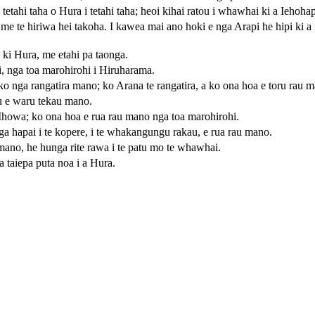
etahi taha o Hura i tetahi taha; heoi kihai ratou i whawhai ki a Iehohap
, me te hiriwa hei takoha. I kawea mai ano hoki e nga Arapi he hipi ki a
a ki Hura, me etahi pa taonga.
, nga toa marohirohi i Hiruharama.
 ko nga rangatira mano; ko Arana te rangatira, a ko ona hoa e toru rau 
au e waru tekau mano.
 Ihowa; ko ona hoa e rua rau mano nga toa marohirohi.
ga hapai i te kopere, i te whakangungu rakau, e rua rau mano.
mano, he hunga rite rawa i te patu mo te whawhai.
a taiepa puta noa i a Hura.