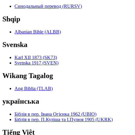
Синодальный перевод (RURSV)
Shqip
Albanian Bible (ALBB)
Svenska
Karl XII 1873 (SK73)
Svenska 1917 (SVEN)
Wikang Tagalog
Ang Biblia (TLAB)
українська
Біблія в пер. Івана Огієнка 1962 (UBIO)
Біблія в пер. П.Куліша та І.Пулюя 1905 (UKRK)
Tiếng Việt