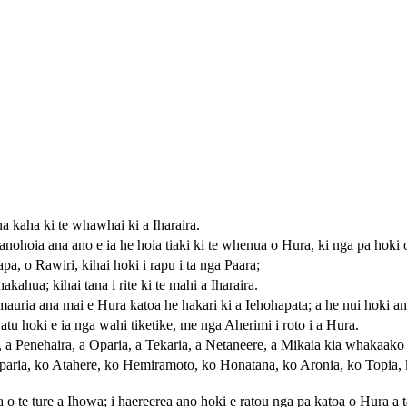
na kaha ki te whawhai ki a Iharaira.
nohoia ana ano e ia he hoia tiaki ki te whenua o Hura, ki nga pa hoki 
pa, o Rawiri, kihai hoki i rapu i ta nga Paara;
kahua; kihai tana i rite ki te mahi a Iharaira.
mauria ana mai e Hura katoa he hakari ki a Iehohapata; a he nui hoki an
atu hoki e ia nga wahi tiketike, me nga Aherimi i roto i a Hura.
a, a Penehaira, a Oparia, a Tekaria, a Netaneere, a Mikaia kia whakaako 
paria, ko Atahere, ko Hemiramoto, ko Honatana, ko Aronia, ko Topia, 
a o te ture a Ihowa; i haereerea ano hoki e ratou nga pa katoa o Hura a 