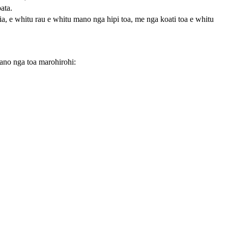
ata.
 ia, e whitu rau e whitu mano nga hipi toa, me nga koati toa e whitu
mano nga toa marohirohi: