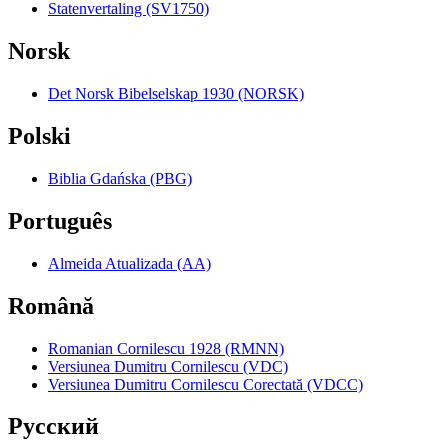
Statenvertaling (SV1750)
Norsk
Det Norsk Bibelselskap 1930 (NORSK)
Polski
Biblia Gdańska (PBG)
Português
Almeida Atualizada (AA)
Română
Romanian Cornilescu 1928 (RMNN)
Versiunea Dumitru Cornilescu (VDC)
Versiunea Dumitru Cornilescu Corectată (VDCC)
Pyccкий