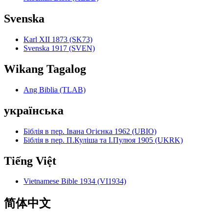
Svenska
Karl XII 1873 (SK73)
Svenska 1917 (SVEN)
Wikang Tagalog
Ang Biblia (TLAB)
українська
Біблія в пер. Івана Огієнка 1962 (UBIO)
Біблія в пер. П.Куліша та І.Пулюя 1905 (UKRK)
Tiếng Việt
Vietnamese Bible 1934 (VI1934)
简体中文