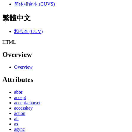
简体和合本 (CUVS)
繁體中文
和合本 (CUV)
HTML
Overview
Overview
Attributes
abbr
accept
accept-charset
accesskey
action
alt
as
async