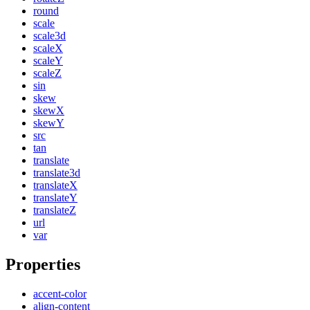
round
scale
scale3d
scaleX
scaleY
scaleZ
sin
skew
skewX
skewY
src
tan
translate
translate3d
translateX
translateY
translateZ
url
var
Properties
accent-color
align-content