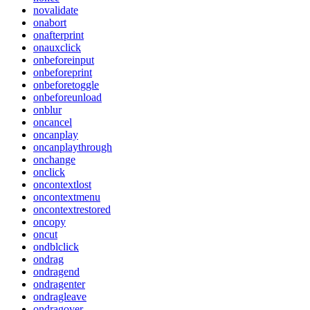
novalidate
onabort
onafterprint
onauxclick
onbeforeinput
onbeforeprint
onbeforetoggle
onbeforeunload
onblur
oncancel
oncanplay
oncanplaythrough
onchange
onclick
oncontextlost
oncontextmenu
oncontextrestored
oncopy
oncut
ondblclick
ondrag
ondragend
ondragenter
ondragleave
ondragover