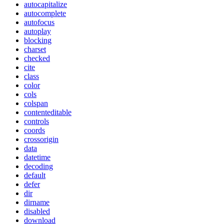
autocapitalize
autocomplete
autofocus
autoplay
blocking
charset
checked
cite
class
color
cols
colspan
contenteditable
controls
coords
crossorigin
data
datetime
decoding
default
defer
dir
dirname
disabled
download