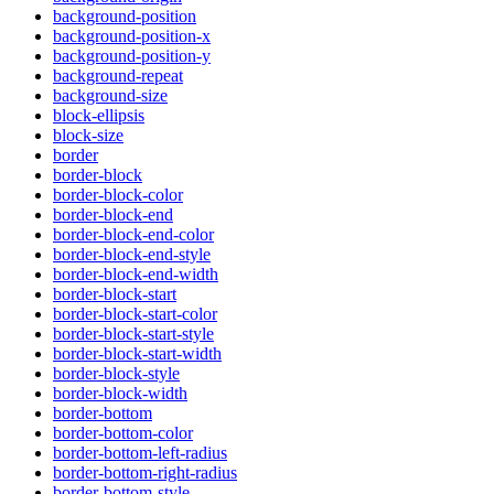
background-position
background-position-x
background-position-y
background-repeat
background-size
block-ellipsis
block-size
border
border-block
border-block-color
border-block-end
border-block-end-color
border-block-end-style
border-block-end-width
border-block-start
border-block-start-color
border-block-start-style
border-block-start-width
border-block-style
border-block-width
border-bottom
border-bottom-color
border-bottom-left-radius
border-bottom-right-radius
border-bottom-style