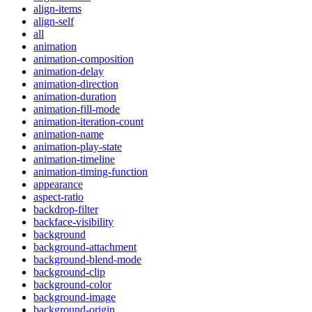
align-items
align-self
all
animation
animation-composition
animation-delay
animation-direction
animation-duration
animation-fill-mode
animation-iteration-count
animation-name
animation-play-state
animation-timeline
animation-timing-function
appearance
aspect-ratio
backdrop-filter
backface-visibility
background
background-attachment
background-blend-mode
background-clip
background-color
background-image
background-origin