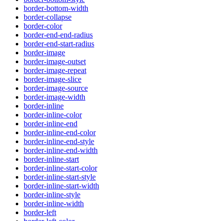
border-bottom-width
border-collapse
border-color
border-end-end-radius
border-end-start-radius
border-image
border-image-outset
border-image-repeat
border-image-slice
border-image-source
border-image-width
border-inline
border-inline-color
border-inline-end
border-inline-end-color
border-inline-end-style
border-inline-end-width
border-inline-start
border-inline-start-color
border-inline-start-style
border-inline-start-width
border-inline-style
border-inline-width
border-left