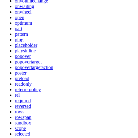
onvolumechange
onwaiting
onwheel
open
optimum
part
pattern
ping
placeholder
playsinline
popover
popovertarget
popovertargetaction
poster
preload
readonly
referrerpolicy
rel
required
reversed
rows
rowspan
sandbox
scope
selected