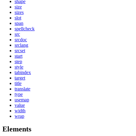
shape
size
sizes
slot
span
spellcheck
src
srcdoc
srclang
srcset
start
step
style
tabindex
target
title
translate
type
usemap
value
width
wrap
Elements