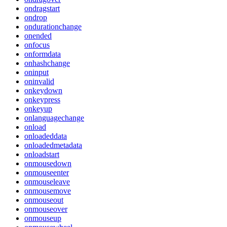
ondragstart
ondrop
ondurationchange
onended
onfocus
onformdata
onhashchange
oninput
oninvalid
onkeydown
onkeypress
onkeyup
onlanguagechange
onload
onloadeddata
onloadedmetadata
onloadstart
onmousedown
onmouseenter
onmouseleave
onmousemove
onmouseout
onmouseover
onmouseup