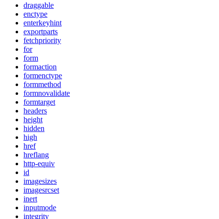
draggable
enctype
enterkeyhint
exportparts
fetchpriority
for
form
formaction
formenctype
formmethod
formnovalidate
formtarget
headers
height
hidden
high
href
hreflang
http-equiv
id
imagesizes
imagesrcset
inert
inputmode
integrity