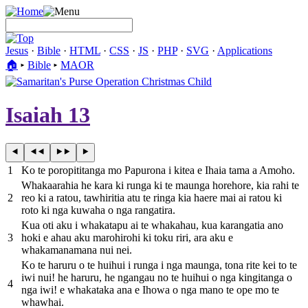
Jesus
·
Bible
·
HTML
·
CSS
·
JS
·
PHP
·
SVG
·
Applications
🏠︎
▸
Bible
▸
MAOR
Isaiah 13
1
Ko te poropititanga mo Papurona i kitea e Ihaia tama a Amoho.
Whakaarahia he kara ki runga ki te maunga horehore, kia rahi te
2
reo ki a ratou, tawhiritia atu te ringa kia haere mai ai ratou ki
roto ki nga kuwaha o nga rangatira.
Kua oti aku i whakatapu ai te whakahau, kua karangatia ano
3
hoki e ahau aku marohirohi ki toku riri, ara aku e
whakamanamana nui nei.
Ko te haruru o te huihui i runga i nga maunga, tona rite kei to te
iwi nui! he haruru, he ngangau no te huihui o nga kingitanga o
4
nga iwi! e whakataka ana e Ihowa o nga mano te ope mo te
whawhai.