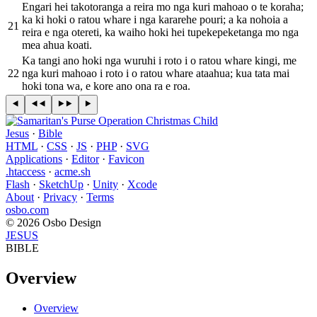
Engari hei takotoranga a reira mo nga kuri mahoao o te koraha;
ka ki hoki o ratou whare i nga kararehe pouri; a ka nohoia a
21
reira e nga otereti, ka waiho hoki hei tupekepeketanga mo nga
mea ahua koati.
Ka tangi ano hoki nga wuruhi i roto i o ratou whare kingi, me
22
nga kuri mahoao i roto i o ratou whare ataahua; kua tata mai
hoki tona wa, e kore ano ona ra e roa.
Jesus
·
Bible
HTML
·
CSS
·
JS
·
PHP
·
SVG
Applications
·
Editor
·
Favicon
.htaccess
·
acme.sh
Flash
·
SketchUp
·
Unity
·
Xcode
About
·
Privacy
·
Terms
osbo.com
© 2026 Osbo Design
JESUS
BIBLE
Overview
Overview