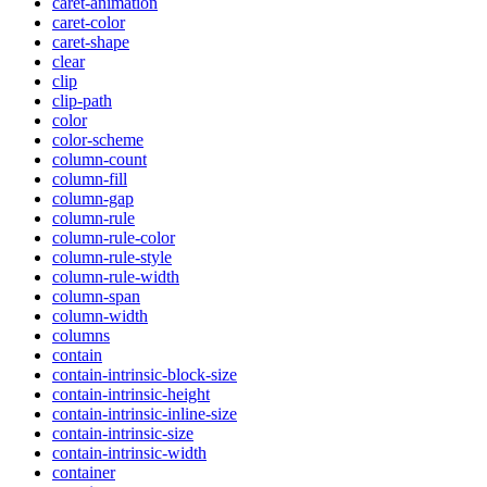
caret-animation
caret-color
caret-shape
clear
clip
clip-path
color
color-scheme
column-count
column-fill
column-gap
column-rule
column-rule-color
column-rule-style
column-rule-width
column-span
column-width
columns
contain
contain-intrinsic-block-size
contain-intrinsic-height
contain-intrinsic-inline-size
contain-intrinsic-size
contain-intrinsic-width
container