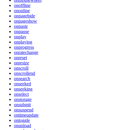
onmousewheel
onoffline
ononline
onpagehide
onpageshow
onpaste
onpause
onplay
onplaying
onprogress
onratechange
onreset
onresize
onscroll
onscrollend
onsearch
onseeked
onseeking
onselect
onstorage
onsubmit
onsuspend
ontimeupdate
ontoggle
onunload