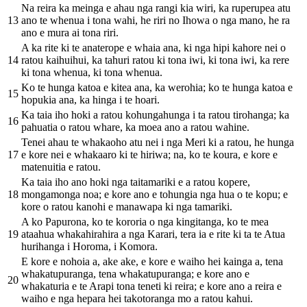
Na reira ka meinga e ahau nga rangi kia wiri, ka ruperupea atu
13
ano te whenua i tona wahi, he riri no Ihowa o nga mano, he ra
ano e mura ai tona riri.
A ka rite ki te anaterope e whaia ana, ki nga hipi kahore nei o
14
ratou kaihuihui, ka tahuri ratou ki tona iwi, ki tona iwi, ka rere
ki tona whenua, ki tona whenua.
Ko te hunga katoa e kitea ana, ka werohia; ko te hunga katoa e
15
hopukia ana, ka hinga i te hoari.
Ka taia iho hoki a ratou kohungahunga i ta ratou tirohanga; ka
16
pahuatia o ratou whare, ka moea ano a ratou wahine.
Tenei ahau te whakaoho atu nei i nga Meri ki a ratou, he hunga
17
e kore nei e whakaaro ki te hiriwa; na, ko te koura, e kore e
matenuitia e ratou.
Ka taia iho ano hoki nga taitamariki e a ratou kopere,
18
mongamonga noa; e kore ano e tohungia nga hua o te kopu; e
kore o ratou kanohi e manawapa ki nga tamariki.
A ko Papurona, ko te kororia o nga kingitanga, ko te mea
19
ataahua whakahirahira a nga Karari, tera ia e rite ki ta te Atua
hurihanga i Horoma, i Komora.
E kore e nohoia a, ake ake, e kore e waiho hei kainga a, tena
whakatupuranga, tena whakatupuranga; e kore ano e
20
whakaturia e te Arapi tona teneti ki reira; e kore ano a reira e
waiho e nga hepara hei takotoranga mo a ratou kahui.