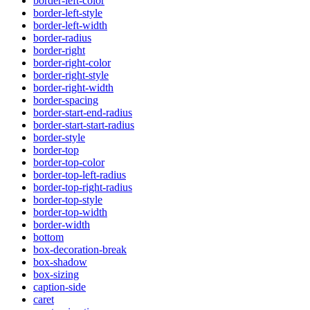
border-left-color
border-left-style
border-left-width
border-radius
border-right
border-right-color
border-right-style
border-right-width
border-spacing
border-start-end-radius
border-start-start-radius
border-style
border-top
border-top-color
border-top-left-radius
border-top-right-radius
border-top-style
border-top-width
border-width
bottom
box-decoration-break
box-shadow
box-sizing
caption-side
caret