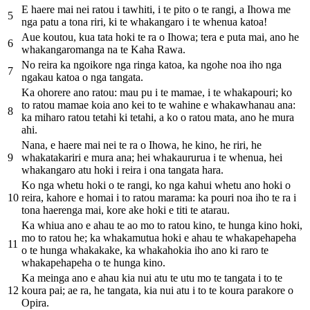
E haere mai nei ratou i tawhiti, i te pito o te rangi, a Ihowa me
5
nga patu a tona riri, ki te whakangaro i te whenua katoa!
Aue koutou, kua tata hoki te ra o Ihowa; tera e puta mai, ano he
6
whakangaromanga na te Kaha Rawa.
No reira ka ngoikore nga ringa katoa, ka ngohe noa iho nga
7
ngakau katoa o nga tangata.
Ka ohorere ano ratou: mau pu i te mamae, i te whakapouri; ko
to ratou mamae koia ano kei to te wahine e whakawhanau ana:
8
ka miharo ratou tetahi ki tetahi, a ko o ratou mata, ano he mura
ahi.
Nana, e haere mai nei te ra o Ihowa, he kino, he riri, he
9
whakatakariri e mura ana; hei whakaururua i te whenua, hei
whakangaro atu hoki i reira i ona tangata hara.
Ko nga whetu hoki o te rangi, ko nga kahui whetu ano hoki o
10
reira, kahore e homai i to ratou marama: ka pouri noa iho te ra i
tona haerenga mai, kore ake hoki e titi te atarau.
Ka whiua ano e ahau te ao mo to ratou kino, te hunga kino hoki,
mo to ratou he; ka whakamutua hoki e ahau te whakapehapeha
11
o te hunga whakakake, ka whakahokia iho ano ki raro te
whakapehapeha o te hunga kino.
Ka meinga ano e ahau kia nui atu te utu mo te tangata i to te
12
koura pai; ae ra, he tangata, kia nui atu i to te koura parakore o
Opira.