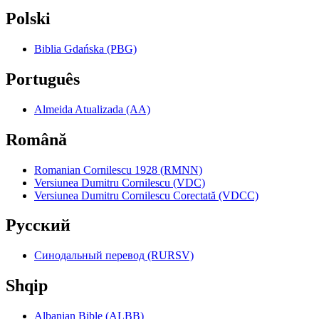
Polski
Biblia Gdańska (PBG)
Português
Almeida Atualizada (AA)
Română
Romanian Cornilescu 1928 (RMNN)
Versiunea Dumitru Cornilescu (VDC)
Versiunea Dumitru Cornilescu Corectată (VDCC)
Pyccкий
Синодальный перевод (RURSV)
Shqip
Albanian Bible (ALBB)