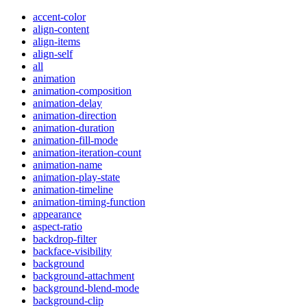
accent-color
align-content
align-items
align-self
all
animation
animation-composition
animation-delay
animation-direction
animation-duration
animation-fill-mode
animation-iteration-count
animation-name
animation-play-state
animation-timeline
animation-timing-function
appearance
aspect-ratio
backdrop-filter
backface-visibility
background
background-attachment
background-blend-mode
background-clip