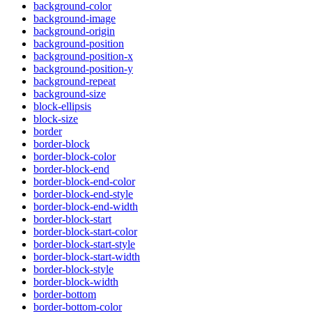
background-color
background-image
background-origin
background-position
background-position-x
background-position-y
background-repeat
background-size
block-ellipsis
block-size
border
border-block
border-block-color
border-block-end
border-block-end-color
border-block-end-style
border-block-end-width
border-block-start
border-block-start-color
border-block-start-style
border-block-start-width
border-block-style
border-block-width
border-bottom
border-bottom-color