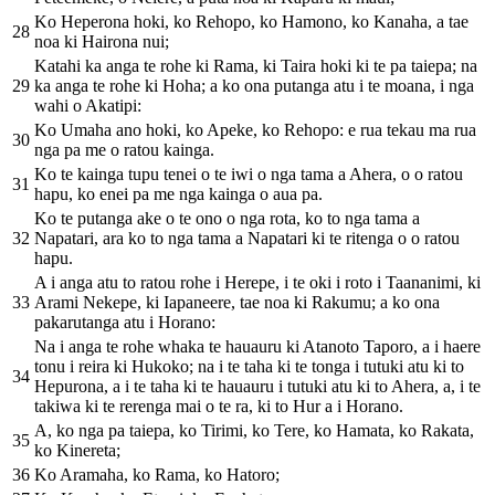
Ko Heperona hoki, ko Rehopo, ko Hamono, ko Kanaha, a tae
28
noa ki Hairona nui;
Katahi ka anga te rohe ki Rama, ki Taira hoki ki te pa taiepa; na
29
ka anga te rohe ki Hoha; a ko ona putanga atu i te moana, i nga
wahi o Akatipi:
Ko Umaha ano hoki, ko Apeke, ko Rehopo: e rua tekau ma rua
30
nga pa me o ratou kainga.
Ko te kainga tupu tenei o te iwi o nga tama a Ahera, o o ratou
31
hapu, ko enei pa me nga kainga o aua pa.
Ko te putanga ake o te ono o nga rota, ko to nga tama a
32
Napatari, ara ko to nga tama a Napatari ki te ritenga o o ratou
hapu.
A i anga atu to ratou rohe i Herepe, i te oki i roto i Taananimi, ki
33
Arami Nekepe, ki Iapaneere, tae noa ki Rakumu; a ko ona
pakarutanga atu i Horano:
Na i anga te rohe whaka te hauauru ki Atanoto Taporo, a i haere
tonu i reira ki Hukoko; na i te taha ki te tonga i tutuki atu ki to
34
Hepurona, a i te taha ki te hauauru i tutuki atu ki to Ahera, a, i te
takiwa ki te rerenga mai o te ra, ki to Hur a i Horano.
A, ko nga pa taiepa, ko Tirimi, ko Tere, ko Hamata, ko Rakata,
35
ko Kinereta;
36
Ko Aramaha, ko Rama, ko Hatoro;