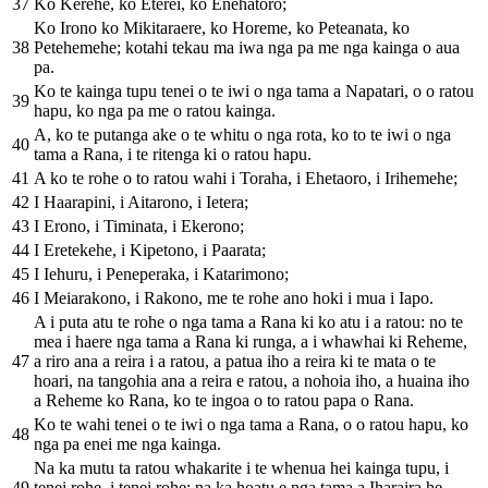
37
Ko Kerehe, ko Eterei, ko Enehatoro;
Ko Irono ko Mikitaraere, ko Horeme, ko Peteanata, ko
38
Petehemehe; kotahi tekau ma iwa nga pa me nga kainga o aua
pa.
Ko te kainga tupu tenei o te iwi o nga tama a Napatari, o o ratou
39
hapu, ko nga pa me o ratou kainga.
A, ko te putanga ake o te whitu o nga rota, ko to te iwi o nga
40
tama a Rana, i te ritenga ki o ratou hapu.
41
A ko te rohe o to ratou wahi i Toraha, i Ehetaoro, i Irihemehe;
42
I Haarapini, i Aitarono, i Ietera;
43
I Erono, i Timinata, i Ekerono;
44
I Eretekehe, i Kipetono, i Paarata;
45
I Iehuru, i Peneperaka, i Katarimono;
46
I Meiarakono, i Rakono, me te rohe ano hoki i mua i Iapo.
A i puta atu te rohe o nga tama a Rana ki ko atu i a ratou: no te
mea i haere nga tama a Rana ki runga, a i whawhai ki Reheme,
47
a riro ana a reira i a ratou, a patua iho a reira ki te mata o te
hoari, na tangohia ana a reira e ratou, a nohoia iho, a huaina iho
a Reheme ko Rana, ko te ingoa o to ratou papa o Rana.
Ko te wahi tenei o te iwi o nga tama a Rana, o o ratou hapu, ko
48
nga pa enei me nga kainga.
Na ka mutu ta ratou whakarite i te whenua hei kainga tupu, i
49
tenei rohe, i tenei rohe; na ka hoatu e nga tama a Iharaira he