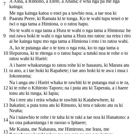
A Aina, a Rimono, a Etere, a Ahana; e wha nga pa me nga
7
kainga;
Me nga kainga katoa o enei pa a tawhio noa, a tae noa ki
8
Paarata Peere, ki Ramata ki te tonga. Ko te wahi tupu tenei o te
iwi o nga tama a Himiona, o o ratou hapu.
No te wahi o nga tama a Hura te wahi o nga tama a Himiona: he
9
nui rawa hoki te wahi o nga tama a Hura mo ratou: na reira i riro
ai he kainga tupu mo nga tama a Himiona i roto i to ratou wahi.
A, ko te putanga ake o te toru o nga rota, ko to nga tama a
10
Hepurona, ki te ritenga o o ratou hapu: a tutuki noa te rohe o to
ratou wahi ki Hariri:
A i haere whakarunga to ratou rohe ki te hauauru, ki Marara atu
11
ra ano, a i tae hoki ki Rapahete; i tae ano hoki ki te awa i mua i
Iokoneama;
Na i anga atu i Hariri whaka te rawhiti ki te putanga mai o te ra,
12
ki te rohe o Kihiroto Taporo; na i puta atu ki Taperata, a i haere
tonu atu ki runga, ki Iapia;
Na i rere atu i reira whaka te rawhiti ki Katahewhere, ki
13
Itakatini; a puta tonu atu ki Rimono, ki tera e takoto atu ra ki
Neaha;
Na i taiawhio te rohe i te taha ki te raki a tae noa ki Hanatono: a
14
ko ona pakarutanga i te raorao o Ipitaere;
Me Katata, me Naharara, me Himirono, me Irara, me
15