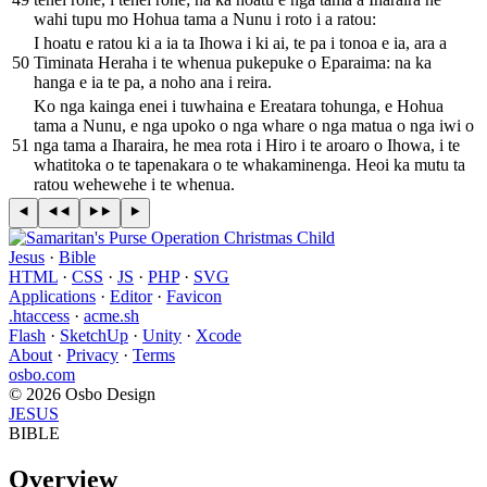
wahi tupu mo Hohua tama a Nunu i roto i a ratou:
I hoatu e ratou ki a ia ta Ihowa i ki ai, te pa i tonoa e ia, ara a
50
Timinata Heraha i te whenua pukepuke o Eparaima: na ka
hanga e ia te pa, a noho ana i reira.
Ko nga kainga enei i tuwhaina e Ereatara tohunga, e Hohua
tama a Nunu, e nga upoko o nga whare o nga matua o nga iwi o
51
nga tama a Iharaira, he mea rota i Hiro i te aroaro o Ihowa, i te
whatitoka o te tapenakara o te whakaminenga. Heoi ka mutu ta
ratou wehewehe i te whenua.
Jesus
·
Bible
HTML
·
CSS
·
JS
·
PHP
·
SVG
Applications
·
Editor
·
Favicon
.htaccess
·
acme.sh
Flash
·
SketchUp
·
Unity
·
Xcode
About
·
Privacy
·
Terms
osbo.com
© 2026 Osbo Design
JESUS
BIBLE
Overview