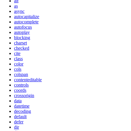
alt
as
async
autocapitalize
autocomplete
autofocus
autoplay
blocking
charset
checked
cite
class
color
cols
colspan
contenteditable
controls
coords
crossorigin
data
datetime
decoding
default
defer
dir