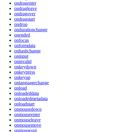
ondragenter
ondragleave
ondragover
ondragstart
ondrop
ondurationchange
onended
onfocus
onformdata
onhashchange
oninput
oninvalid
onkeydown
onkeypress
onkeyup
onlanguagechange
onload
onloadeddata
onloadedmetadata
onloadstart
onmousedown
onmouseenter
onmouseleave
onmousemove
onmouseout