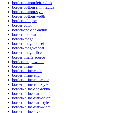
border-bottom-left-radius
border-bottom-right-radius
border-bottom-style
border-bottom-width
border-collapse
border-color
border-end-end-radius
border-end-start-radius
border-image
border-image-outset
border-image-repeat
border-image-slice
border-image-source
border-image-width
border-inline
border-inline-color
border-inline-end
border-inline-end-color
border-inline-end-style
border-inline-end-width
border-inline-start
border-inline-start-color
border-inline-start-style
border-inline-start-width
border-inline-style