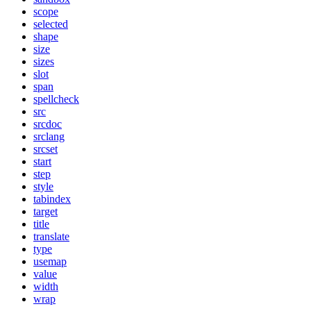
scope
selected
shape
size
sizes
slot
span
spellcheck
src
srcdoc
srclang
srcset
start
step
style
tabindex
target
title
translate
type
usemap
value
width
wrap