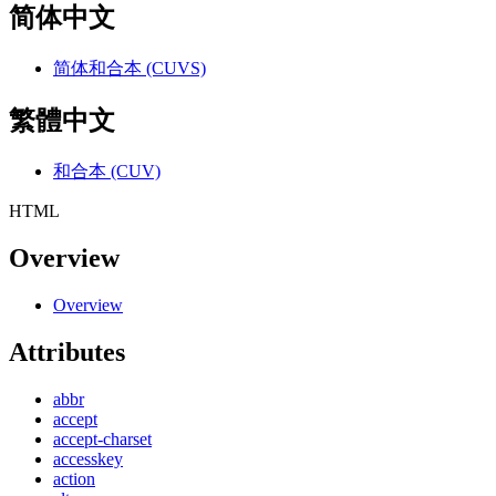
简体中文
简体和合本 (CUVS)
繁體中文
和合本 (CUV)
HTML
Overview
Overview
Attributes
abbr
accept
accept-charset
accesskey
action