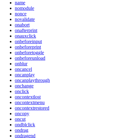
name
nomodule
nonce
novalidate
onabort
onafterprint
onauxclick
onbeforeinput
onbeforeprint
onbeforetoggle
onbeforeunload
onblur
oncancel
oncanplay
oncanplaythrough
onchange
onclick
oncontextlost
oncontextmenu
oncontextrestored
oncopy
oncut
ondblclick
ondrag
ondragend