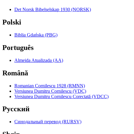
Det Norsk Bibelselskap 1930 (NORSK)
Polski
Biblia Gdańska (PBG)
Português
Almeida Atualizada (AA)
Română
Romanian Cornilescu 1928 (RMNN)
Versiunea Dumitru Cornilescu (VDC)
Versiunea Dumitru Cornilescu Corectată (VDCC)
Pyccкий
Синодальный перевод (RURSV)