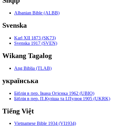
Shqip
Albanian Bible (ALBB)
Svenska
Karl XII 1873 (SK73)
Svenska 1917 (SVEN)
Wikang Tagalog
Ang Biblia (TLAB)
українська
Біблія в пер. Івана Огієнка 1962 (UBIO)
Біблія в пер. П.Куліша та І.Пулюя 1905 (UKRK)
Tiếng Việt
Vietnamese Bible 1934 (VI1934)