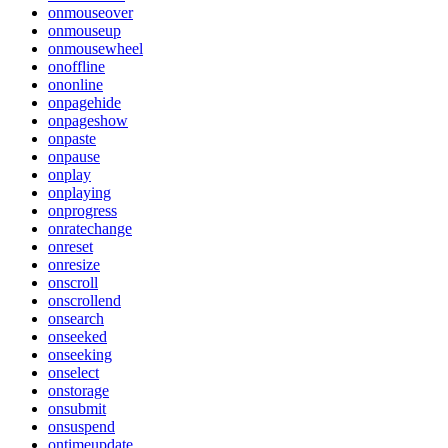
onmouseover
onmouseup
onmousewheel
onoffline
ononline
onpagehide
onpageshow
onpaste
onpause
onplay
onplaying
onprogress
onratechange
onreset
onresize
onscroll
onscrollend
onsearch
onseeked
onseeking
onselect
onstorage
onsubmit
onsuspend
ontimeupdate