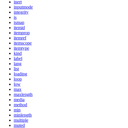
inert
inputmode
integrity
is
ismap
itemid
itemprop
itemref
itemscope
itemtype
kind
label
lang
list
loading
loop
low
max
maxlength
media
method
min
minlength
multiple
muted