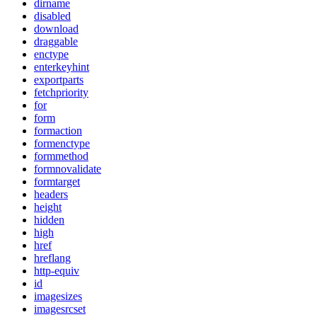
dirname
disabled
download
draggable
enctype
enterkeyhint
exportparts
fetchpriority
for
form
formaction
formenctype
formmethod
formnovalidate
formtarget
headers
height
hidden
high
href
hreflang
http-equiv
id
imagesizes
imagesrcset