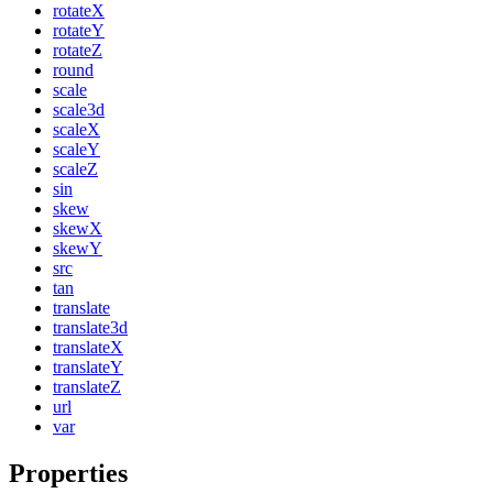
rotateX
rotateY
rotateZ
round
scale
scale3d
scaleX
scaleY
scaleZ
sin
skew
skewX
skewY
src
tan
translate
translate3d
translateX
translateY
translateZ
url
var
Properties