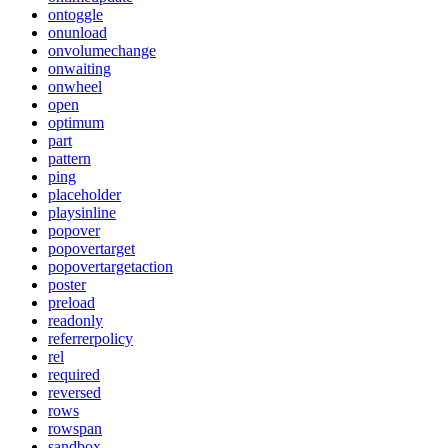
ontoggle
onunload
onvolumechange
onwaiting
onwheel
open
optimum
part
pattern
ping
placeholder
playsinline
popover
popovertarget
popovertargetaction
poster
preload
readonly
referrerpolicy
rel
required
reversed
rows
rowspan
sandbox