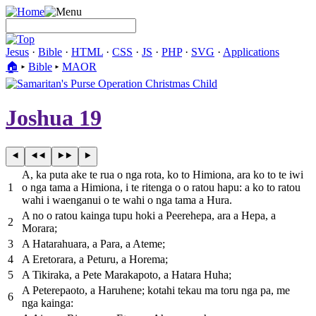
Jesus
·
Bible
·
HTML
·
CSS
·
JS
·
PHP
·
SVG
·
Applications
🏠︎
▸
Bible
▸
MAOR
Joshua 19
A, ka puta ake te rua o nga rota, ko to Himiona, ara ko to te iwi
1
o nga tama a Himiona, i te ritenga o o ratou hapu: a ko to ratou
wahi i waenganui o te wahi o nga tama a Hura.
A no o ratou kainga tupu hoki a Peerehepa, ara a Hepa, a
2
Morara;
3
A Hatarahuara, a Para, a Ateme;
4
A Eretorara, a Peturu, a Horema;
5
A Tikiraka, a Pete Marakapoto, a Hatara Huha;
A Peterepaoto, a Haruhene; kotahi tekau ma toru nga pa, me
6
nga kainga: