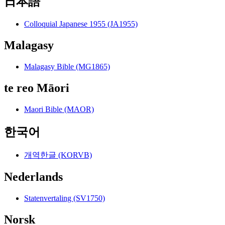
日本語
Colloquial Japanese 1955 (JA1955)
Malagasy
Malagasy Bible (MG1865)
te reo Māori
Maori Bible (MAOR)
한국어
개역한글 (KORVB)
Nederlands
Statenvertaling (SV1750)
Norsk