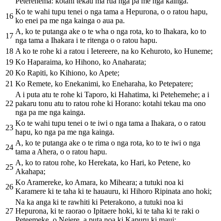
Peterehema: kotahi tekau ma rua nga pa me nga kainga.
Ko te wahi tupu tenei o nga tama a Hepurona, o o ratou hapu,
16
ko enei pa me nga kainga o aua pa.
A, ko te putanga ake o te wha o nga rota, ko to Ihakara, ko to
17
nga tama a Ihakara i te ritenga o o ratou hapu.
18
A ko te rohe ki a ratou i Ietereere, na ko Kehuroto, ko Huneme;
19
Ko Haparaima, ko Hihono, ko Anaharata;
20
Ko Rapiti, ko Kihiono, ko Apete;
21
Ko Remete, ko Enekanimi, ko Eneharaha, ko Petepatere;
A i puta atu te rohe ki Taporo, ki Hahatima, ki Petehemehe; a i
22
pakaru tonu atu to ratou rohe ki Horano: kotahi tekau ma ono
nga pa me nga kainga.
Ko te wahi tupu tenei o te iwi o nga tama a Ihakara, o o ratou
23
hapu, ko nga pa me nga kainga.
A, ko te putanga ake o te rima o nga rota, ko to te iwi o nga
24
tama a Ahera, o o ratou hapu.
A, ko to ratou rohe, ko Herekata, ko Hari, ko Petene, ko
25
Akahapa;
Ko Aramereke, ko Amara, ko Miheara; a tutuki noa ki
26
Karamere ki te taha ki te hauauru, ki Hihoro Ripinata ano hoki;
Na ka anga ki te rawhiti ki Peterakono, a tutuki noa ki
27
Hepurona, ki te raorao o Ipitaere hoki, ki te taha ki te raki o
Peteemeke, o Neiere, a puta noa ki Kapuru ki maui;