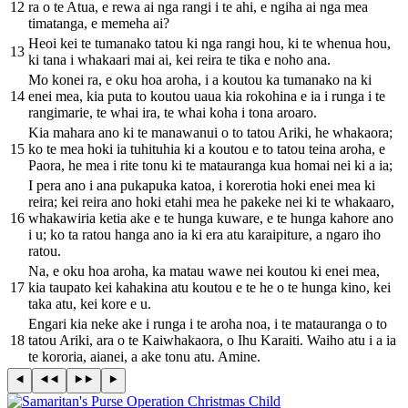
12
ra o te Atua, e rewa ai nga rangi i te ahi, e ngiha ai nga mea
timatanga, e memeha ai?
Heoi kei te tumanako tatou ki nga rangi hou, ki te whenua hou,
13
ki tana i whakaari mai ai, kei reira te tika e noho ana.
Mo konei ra, e oku hoa aroha, i a koutou ka tumanako na ki
14
enei mea, kia puta to koutou uaua kia rokohina e ia i runga i te
rangimarie, te whai ira, te whai koha i tona aroaro.
Kia mahara ano ki te manawanui o to tatou Ariki, he whakaora;
15
ko te mea hoki ia tuhituhia ki a koutou e to tatou teina aroha, e
Paora, he mea i rite tonu ki te matauranga kua homai nei ki a ia;
I pera ano i ana pukapuka katoa, i korerotia hoki enei mea ki
reira; kei reira ano hoki etahi mea he pakeke nei ki te whakaaro,
16
whakawiria ketia ake e te hunga kuware, e te hunga kahore ano
i u; ko ta ratou hanga ano ia ki era atu karaipiture, a ngaro iho
ratou.
Na, e oku hoa aroha, ka matau wawe nei koutou ki enei mea,
17
kia taupato kei kahakina atu koutou e te he o te hunga kino, kei
taka atu, kei kore e u.
Engari kia neke ake i runga i te aroha noa, i te matauranga o to
18
tatou Ariki, ara o te Kaiwhakaora, o Ihu Karaiti. Waiho atu i a ia
te kororia, aianei, a ake tonu atu. Amine.