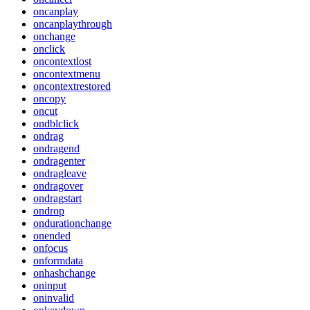
oncanplay
oncanplaythrough
onchange
onclick
oncontextlost
oncontextmenu
oncontextrestored
oncopy
oncut
ondblclick
ondrag
ondragend
ondragenter
ondragleave
ondragover
ondragstart
ondrop
ondurationchange
onended
onfocus
onformdata
onhashchange
oninput
oninvalid