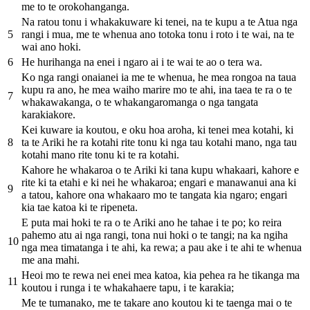
me to te orokohanganga.
Na ratou tonu i whakakuware ki tenei, na te kupu a te Atua nga
5
rangi i mua, me te whenua ano totoka tonu i roto i te wai, na te
wai ano hoki.
6
He hurihanga na enei i ngaro ai i te wai te ao o tera wa.
Ko nga rangi onaianei ia me te whenua, he mea rongoa na taua
kupu ra ano, he mea waiho marire mo te ahi, ina taea te ra o te
7
whakawakanga, o te whakangaromanga o nga tangata
karakiakore.
Kei kuware ia koutou, e oku hoa aroha, ki tenei mea kotahi, ki
8
ta te Ariki he ra kotahi rite tonu ki nga tau kotahi mano, nga tau
kotahi mano rite tonu ki te ra kotahi.
Kahore he whakaroa o te Ariki ki tana kupu whakaari, kahore e
rite ki ta etahi e ki nei he whakaroa; engari e manawanui ana ki
9
a tatou, kahore ona whakaaro mo te tangata kia ngaro; engari
kia tae katoa ki te ripeneta.
E puta mai hoki te ra o te Ariki ano he tahae i te po; ko reira
pahemo atu ai nga rangi, tona nui hoki o te tangi; na ka ngiha
10
nga mea timatanga i te ahi, ka rewa; a pau ake i te ahi te whenua
me ana mahi.
Heoi mo te rewa nei enei mea katoa, kia pehea ra he tikanga ma
11
koutou i runga i te whakahaere tapu, i te karakia;
Me te tumanako, me te takare ano koutou ki te taenga mai o te