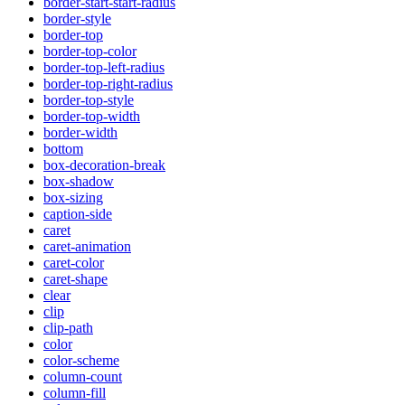
border-start-start-radius
border-style
border-top
border-top-color
border-top-left-radius
border-top-right-radius
border-top-style
border-top-width
border-width
bottom
box-decoration-break
box-shadow
box-sizing
caption-side
caret
caret-animation
caret-color
caret-shape
clear
clip
clip-path
color
color-scheme
column-count
column-fill