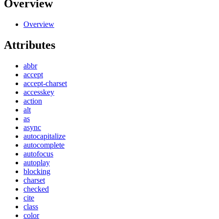
Overview
Overview
Attributes
abbr
accept
accept-charset
accesskey
action
alt
as
async
autocapitalize
autocomplete
autofocus
autoplay
blocking
charset
checked
cite
class
color