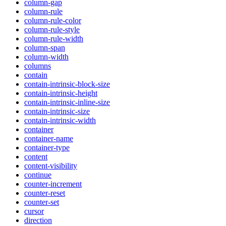
column-gap
column-rule
column-rule-color
column-rule-style
column-rule-width
column-span
column-width
columns
contain
contain-intrinsic-block-size
contain-intrinsic-height
contain-intrinsic-inline-size
contain-intrinsic-size
contain-intrinsic-width
container
container-name
container-type
content
content-visibility
continue
counter-increment
counter-reset
counter-set
cursor
direction