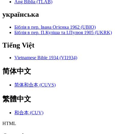
Ang Biblia (TLAB)
українська
Біблія в пер. Івана Огієнка 1962 (UBIO)
Біблія в пер. П.Куліша та І.Пулюя 1905 (UKRK)
Tiếng Việt
Vietnamese Bible 1934 (VI1934)
简体中文
简体和合本 (CUVS)
繁體中文
和合本 (CUV)
HTML