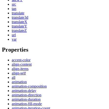
src
tan
translate
translate3d
translateX
translateY
translateZ
url
var
Properties
accent-color
align-content
align-items
align-self
all
animation
animation-composition
animation-delay
animation-direction
animation-duration
animation-fill-mode
animation-iteration-count