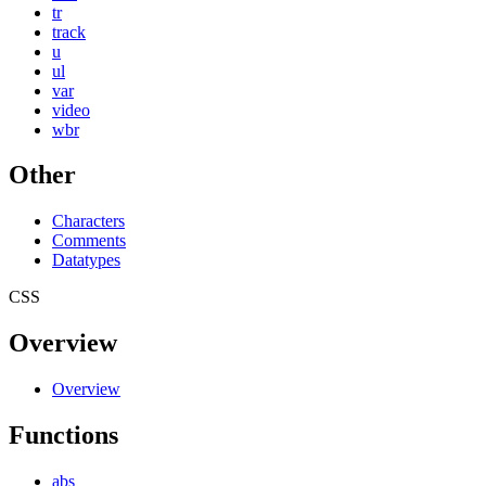
tr
track
u
ul
var
video
wbr
Other
Characters
Comments
Datatypes
CSS
Overview
Overview
Functions
abs