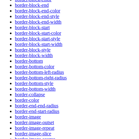
border-block-end
border-block-end-color
border-block-end-style
border-block-end-width
border-block-start
border-block-start-color
border-block-start-style
border-block-start-width
border-block-style
border-block-width
border-bottom
border-bottom-color
border-bottom-left-radius
border-bottom-right-radius
border-bottom-style
border-bottom-width
border-collapse
border-color
border-end-end-radius
border-end-start-radius
border-image
border-image-outset
border-image-repeat
border-image-slice