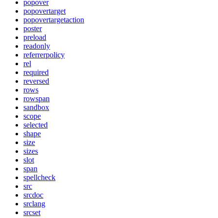
popover
popovertarget
popovertargetaction
poster
preload
readonly
referrerpolicy
rel
required
reversed
rows
rowspan
sandbox
scope
selected
shape
size
sizes
slot
span
spellcheck
src
srcdoc
srclang
srcset