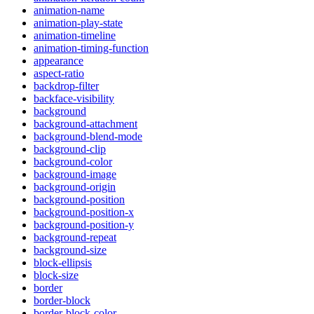
animation-name
animation-play-state
animation-timeline
animation-timing-function
appearance
aspect-ratio
backdrop-filter
backface-visibility
background
background-attachment
background-blend-mode
background-clip
background-color
background-image
background-origin
background-position
background-position-x
background-position-y
background-repeat
background-size
block-ellipsis
block-size
border
border-block
border-block-color