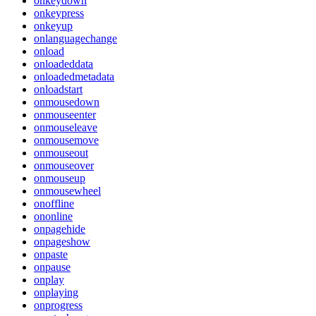
onkeydown
onkeypress
onkeyup
onlanguagechange
onload
onloadeddata
onloadedmetadata
onloadstart
onmousedown
onmouseenter
onmouseleave
onmousemove
onmouseout
onmouseover
onmouseup
onmousewheel
onoffline
ononline
onpagehide
onpageshow
onpaste
onpause
onplay
onplaying
onprogress