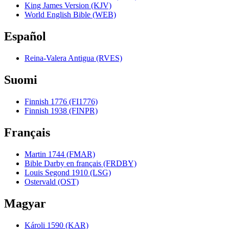
King James Version (KJV)
World English Bible (WEB)
Español
Reina-Valera Antigua (RVES)
Suomi
Finnish 1776 (FI1776)
Finnish 1938 (FINPR)
Français
Martin 1744 (FMAR)
Bible Darby en français (FRDBY)
Louis Segond 1910 (LSG)
Ostervald (OST)
Magyar
Károli 1590 (KAR)