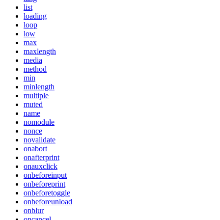
list
loading
loop
low
max
maxlength
media
method
min
minlength
multiple
muted
name
nomodule
nonce
novalidate
onabort
onafterprint
onauxclick
onbeforeinput
onbeforeprint
onbeforetoggle
onbeforeunload
onblur
oncancel