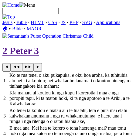
Jesus
·
Bible
·
HTML
·
CSS
·
JS
·
PHP
·
SVG
·
Applications
🏠︎
▸
Bible
▸
MAOR
2 Peter 3
Ko te rua tenei o aku pukapuka, e oku hoa aroha, ka tuhituhia
1
atu nei ki a koutou; hei whakaoho tauarua i o koutou hinengaro
tinihangakore kia mahara:
Kia mahara ai koutou ki nga kupu i korerotia i mua e nga
2
poropiti tapu, ki ta matou hoki, ki ta nga apotoro a te Ariki, a te
Kaiwhakaora:
Ko tenei ta koutou e matau ai i te tuatahi, tera e puta mai etahi
3
kaiwhakamanumanu i nga ra whakamutunga, e haere ana i
runga i nga ritenga o o ratou hiahia ake,
E mea ana, Kei hea te korero o tona haerenga mai? mau tonu
4
hoki nga mea katoa no te moenga ra ano o nga matua, pera tonu