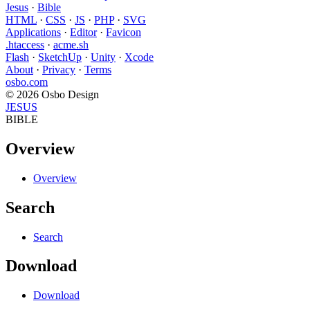
Jesus
·
Bible
HTML
·
CSS
·
JS
·
PHP
·
SVG
Applications
·
Editor
·
Favicon
.htaccess
·
acme.sh
Flash
·
SketchUp
·
Unity
·
Xcode
About
·
Privacy
·
Terms
osbo.com
© 2026 Osbo Design
JESUS
BIBLE
Overview
Overview
Search
Search
Download
Download