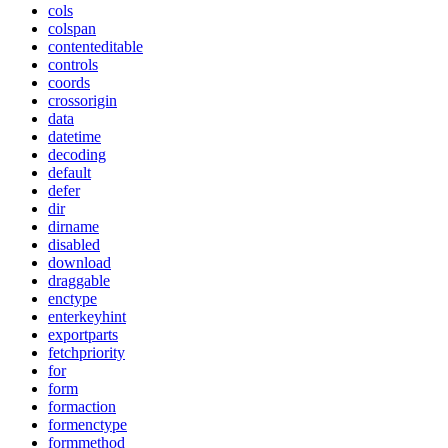
cols
colspan
contenteditable
controls
coords
crossorigin
data
datetime
decoding
default
defer
dir
dirname
disabled
download
draggable
enctype
enterkeyhint
exportparts
fetchpriority
for
form
formaction
formenctype
formmethod