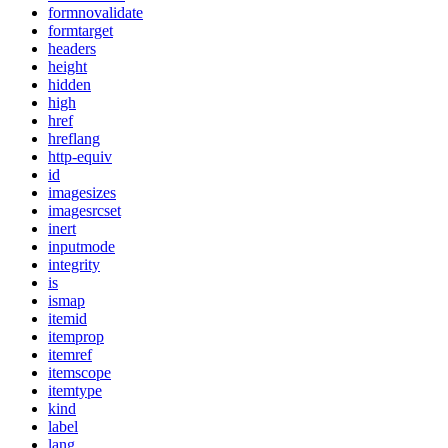
formnovalidate
formtarget
headers
height
hidden
high
href
hreflang
http-equiv
id
imagesizes
imagesrcset
inert
inputmode
integrity
is
ismap
itemid
itemprop
itemref
itemscope
itemtype
kind
label
lang