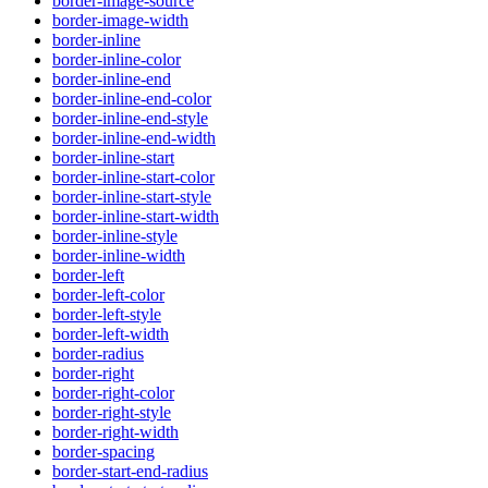
border-image-source
border-image-width
border-inline
border-inline-color
border-inline-end
border-inline-end-color
border-inline-end-style
border-inline-end-width
border-inline-start
border-inline-start-color
border-inline-start-style
border-inline-start-width
border-inline-style
border-inline-width
border-left
border-left-color
border-left-style
border-left-width
border-radius
border-right
border-right-color
border-right-style
border-right-width
border-spacing
border-start-end-radius