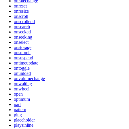
onratechange
onreset
onresize
onscroll
onscrollend
onsearch
onseeked
onseeking
onselect
onstorage
onsubmit
onsuspend
ontimeupdate
ontoggle
onunload
onvolumechange
onwaiting
onwheel
open
optimum
part
pattern
ping
placeholder
playsinline