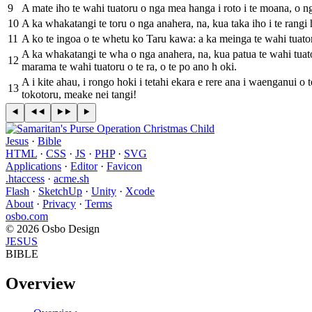
9
A mate iho te wahi tuatoru o nga mea hanga i roto i te moana, o n
10
A ka whakatangi te toru o nga anahera, na, kua taka iho i te rangi
11
A ko te ingoa o te whetu ko Taru kawa: a ka meinga te wahi tuato
A ka whakatangi te wha o nga anahera, na, kua patua te wahi tuator
12
marama te wahi tuatoru o te ra, o te po ano h oki.
A i kite ahau, i rongo hoki i tetahi ekara e rere ana i waenganui o 
13
tokotoru, meake nei tangi!
Jesus
·
Bible
HTML
·
CSS
·
JS
·
PHP
·
SVG
Applications
·
Editor
·
Favicon
.htaccess
·
acme.sh
Flash
·
SketchUp
·
Unity
·
Xcode
About
·
Privacy
·
Terms
osbo.com
© 2026 Osbo Design
JESUS
BIBLE
Overview