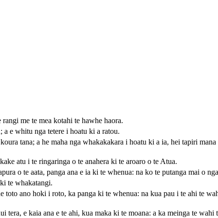
te rangi me te mea kotahi te hawhe haora.
 a e whitu nga tetere i hoatu ki a ratou.
u koura tana; a he maha nga whakakakara i hoatu ki a ia, hei tapiri mana k
ke atu i te ringaringa o te anahera ki te aroaro o te Atua.
ra o te aata, panga ana e ia ki te whenua: na ko te putanga mai o nga wh
ki te whakatangi.
 toto ano hoki i roto, ka panga ki te whenua: na kua pau i te ahi te wah
 tera, e kaia ana e te ahi, kua maka ki te moana: a ka meinga te wahi t