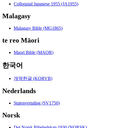
Colloquial Japanese 1955 (JA1955)
Malagasy
Malagasy Bible (MG1865)
te reo Māori
Maori Bible (MAOR)
한국어
개역한글 (KORVB)
Nederlands
Statenvertaling (SV1750)
Norsk
Det Norsk Bibelselskap 1930 (NORSK)