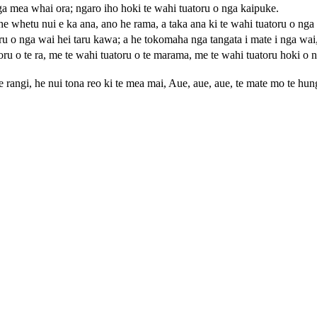
ga mea whai ora; ngaro iho hoki te wahi tuatoru o nga kaipuke.
 he whetu nui e ka ana, ano he rama, a taka ana ki te wahi tuatoru o ng
ru o nga wai hei taru kawa; a he tokomaha nga tangata i mate i nga wa
u o te ra, me te wahi tuatoru o te marama, me te wahi tuatoru hoki o ng
te rangi, he nui tona reo ki te mea mai, Aue, aue, aue, te mate mo te hun