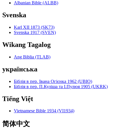
Albanian Bible (ALBB)
Svenska
Karl XII 1873 (SK73)
Svenska 1917 (SVEN)
Wikang Tagalog
Ang Biblia (TLAB)
українська
Біблія в пер. Івана Огієнка 1962 (UBIO)
Біблія в пер. П.Куліша та І.Пулюя 1905 (UKRK)
Tiếng Việt
Vietnamese Bible 1934 (VI1934)
简体中文