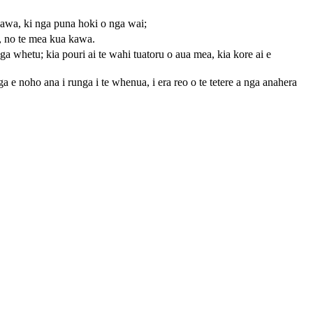
a awa, ki nga puna hoki o nga wai;
i, no te mea kua kawa.
a whetu; kia pouri ai te wahi tuatoru o aua mea, kia kore ai e
ga e noho ana i runga i te whenua, i era reo o te tetere a nga anahera