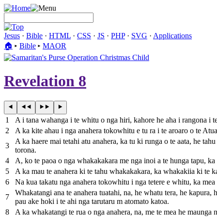
Jesus
·
Bible
·
HTML
·
CSS
·
JS
·
PHP
·
SVG
·
Applications
🏠︎
▸
Bible
▸
MAOR
Revelation 8
1
A i tana wahanga i te whitu o nga hiri, kahore he aha i rangona i 
2
A ka kite ahau i nga anahera tokowhitu e tu ra i te aroaro o te Atua;
A ka haere mai tetahi atu anahera, ka tu ki runga o te aata, he tah
3
torona.
4
A, ko te paoa o nga whakakakara me nga inoi a te hunga tapu, ka ka
5
A ka mau te anahera ki te tahu whakakakara, ka whakakiia ki te kapu
6
Na kua takatu nga anahera tokowhitu i nga tetere e whitu, ka mea 
Whakatangi ana te anahera tuatahi, na, he whatu tera, he kapura, he
7
pau ake hoki i te ahi nga tarutaru m atomato katoa.
8
A ka whakatangi te rua o nga anahera, na, me te mea he maunga nui