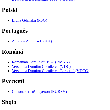
Polski
Biblia Gdańska (PBG)
Português
Almeida Atualizada (AA)
Română
Romanian Cornilescu 1928 (RMNN)
Versiunea Dumitru Cornilescu (VDC)
Versiunea Dumitru Cornilescu Corectată (VDCC)
Pyccкий
Синодальный перевод (RURSV)
Shqip