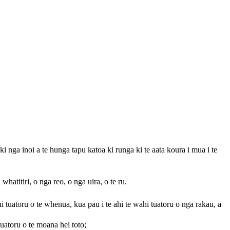
i nga inoi a te hunga tapu katoa ki runga ki te aata koura i mua i te
atitiri, o nga reo, o nga uira, o te ru.
i tuatoru o te whenua, kua pau i te ahi te wahi tuatoru o nga rakau, a
uatoru o te moana hei toto;