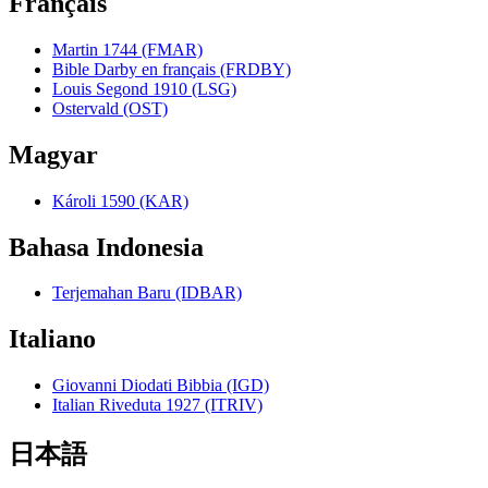
Français
Martin 1744 (FMAR)
Bible Darby en français (FRDBY)
Louis Segond 1910 (LSG)
Ostervald (OST)
Magyar
Károli 1590 (KAR)
Bahasa Indonesia
Terjemahan Baru (IDBAR)
Italiano
Giovanni Diodati Bibbia (IGD)
Italian Riveduta 1927 (ITRIV)
日本語